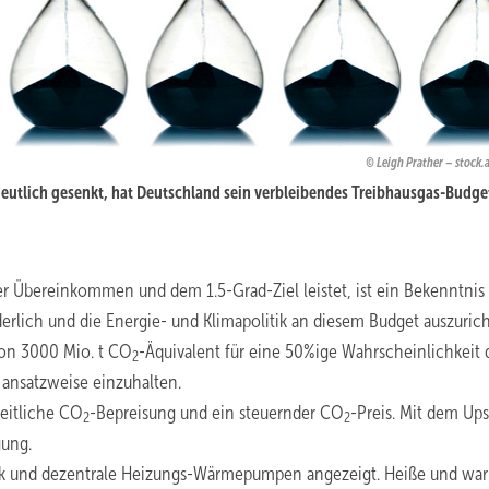
Leigh Prather – stock
deutlich gesenkt, hat Deutschland sein verbleibendes Treibhausgas-Budge
r Übereinkommen und dem 1.5-Grad-Ziel leistet, ist ein Bekenntnis
erlich und die Energie- und Klimapolitik an diesem Budget auszurich
von 3000 Mio. t CO
-Äquivalent für eine 50%ige Wahrscheinlichkeit d
2
t ansatzweise einzuhalten.
eitliche CO
-Bepreisung und ein steuernder CO
-Preis. Mit dem Up
2
2
gung.
aik und dezentrale Heizungs-Wärmepumpen angezeigt. Heiße und wa