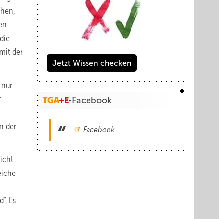
chen,
den
 die
 mit der
Jetzt Wissen checken
 nur
r
Facebook
n der
Facebook
icht
eiche
“. Es