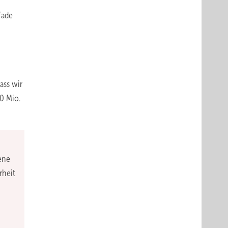
fade
ass wir
0 Mio.
ene
rheit