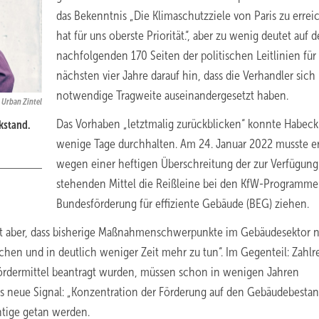
das Bekenntnis „Die Klimaschutzziele von Paris zu errei
hat für uns oberste Priorität.“, aber zu wenig deutet auf 
nachfolgenden 170 Seiten der politischen Leitlinien für
nächsten vier Jahre darauf hin, dass die Verhandler sich
notwendige Tragweite auseinandergesetzt haben.
Urban Zintel
Das Vorhaben „letztmalig zurückblicken“ konnte Habeck
kstand.
wenige Tage durchhalten. Am 24. Januar 2022 musste e
wegen einer heftigen Überschreitung der zur Verfügung
stehenden Mittel die Reißleine bei den KfW-Programme
Bundesförderung für effiziente Gebäude (BEG) ziehen.
eigt aber, dass bisherige Maßnahmenschwerpunkte im Gebäudesektor n
chen und in deutlich weniger Zeit mehr zu tun“. Im Gegenteil: Zahlr
Fördermittel beantragt wurden, müssen schon in wenigen Jahren
das neue Signal: „Konzentration der Förderung auf den Gebäudebestand
htige getan werden.