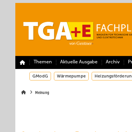
Springe
Springe
Springe
auf
auf
auf
Hauptinhalt
Hauptmenü
SiteSearch
Themen
Aktuelle Ausgabe
Archiv
P
GModG
Wärmepumpe
Heizungsförderun
Meinung