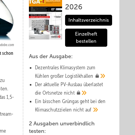
2026
Inhaltsverzeichnis
Einzelheft
bestellen
.adobe.com
t schon
Aus der Ausgabe:
Dezentrales Klimasystem zum
Kühlen großer
Logistik­hallen
 zu
Der aktuelle PV-Ausbau über­lastet
ten.
die Orts­netze
nicht
as 1,5-
Ein bisschen Grüngas geht bei den
Klima­schutz­zielen nicht
auf
stream-
2 Ausgaben unverbindlich
rme
testen: