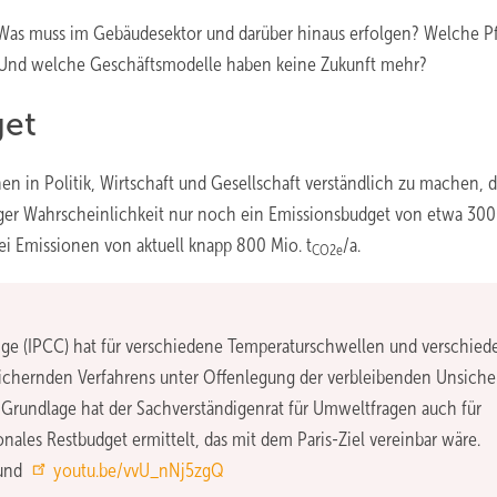
? Was muss im Gebäudesektor und darüber hinaus erfolgen? Welche P
 Und welche Geschäftsmodelle haben keine Zukunft mehr?
get
en in Politik, Wirtschaft und Gesellschaft verständlich zu machen, d
iger Wahrscheinlichkeit nur noch ein Emissionsbudget von etwa 300
ei Emissionen von aktuell knapp 800 Mio. t
/a.
CO2e
ge (IPCC) hat für verschiedene Temperaturschwellen und verschied
ssichernden Verfahrens unter Offenlegung der verbleibenden Unsiche
 Grundlage hat der Sachverständigenrat für Umweltfragen auch für
ales Restbudget ermittelt, das mit dem Paris-Ziel vereinbar wäre.
und
youtu.be/vvU_nNj5zgQ