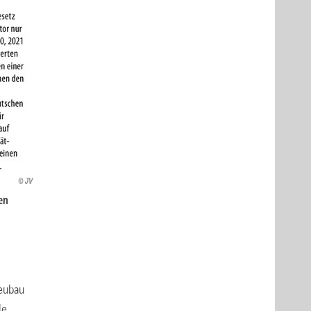
JV
en
eubau
le