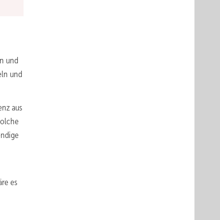
en und
eln und
enz aus
Solche
endige
äre es