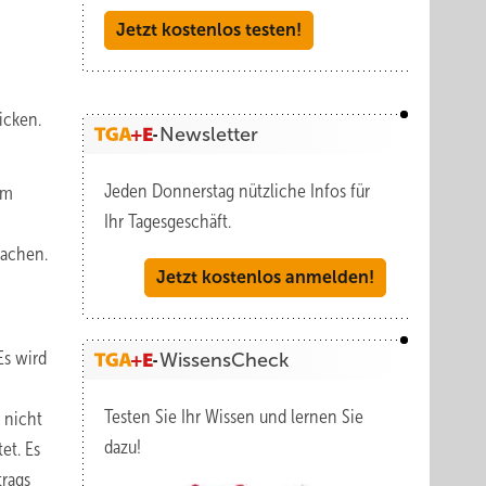
Jetzt kostenlos testen!
icken.
Newsletter
Jeden Donnerstag nützliche Infos für
em
Ihr Tagesgeschäft.
machen.
Jetzt kostenlos anmelden!
Es wird
WissensCheck
Testen Sie Ihr Wissen und lernen Sie
 nicht
dazu!
et. Es
trags