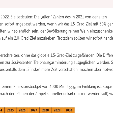
2022. Sie bedeuten: Die „alten“ Zahlen des in 2021 von der alten
en sofort angepasst werden, wenn wir das 1.5-Grad-Ziel mit 50%iger
llten wir so ehrlich sein, der Bevölkerung reinen Wein einzuschenk
h auf ein 2.0-Grad-Ziel anzuheben. Trotzdem sollten wir sofort hand
rschreiten, ohne das globale 1.5-Grad-Ziel zu gefährden: Die Differ
ten zur äquivalenten Treibhausgasminderung ausgeglichen werden. 
 bestenfalls dem „Sünder“ mehr Zeit verschaffen, machen aber notw
it einem Emissionsbudget von 3000 Mio. t
im Einklang ist. Sogar
CO2e
nach den Plänen der Ampel schneller dekarbonisiert werden soll) w