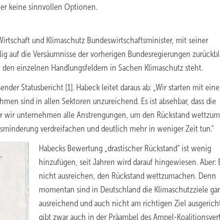
er keine sinnvollen Optionen.
Wirtschaft und Klimaschutz Bundeswirtschaftsminister, mit seiner
lig auf die Versäumnisse der vorherigen Bundesregierungen zurückbl
 den einzelnen Handlungsfeldern in Sachen Klimaschutz steht.
nder Statusbericht [1]. Habeck leitet daraus ab: „Wir starten mit ein
men sind in allen Sektoren unzureichend. Es ist absehbar, dass die
ber wir unternehmen alle Anstrengungen, um den Rückstand wettzu
sminderung verdreifachen und deutlich mehr in weniger Zeit tun.“
Habecks Bewertung „drastischer Rückstand“ ist wenig
hinzufügen, seit Jahren wird darauf hingewiesen. Aber: 
nicht ausreichen, den Rückstand wettzumachen. Denn
momentan sind in Deutschland die Klimaschutzziele gar
ausreichend und auch nicht am richtigen Ziel ausgericht
gibt zwar auch in der Präambel des Ampel-Koalitionsver