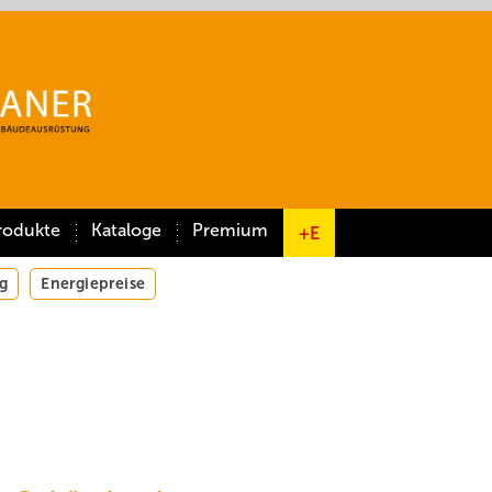
rodukte
Kataloge
Premium
+E
g
Energiepreise