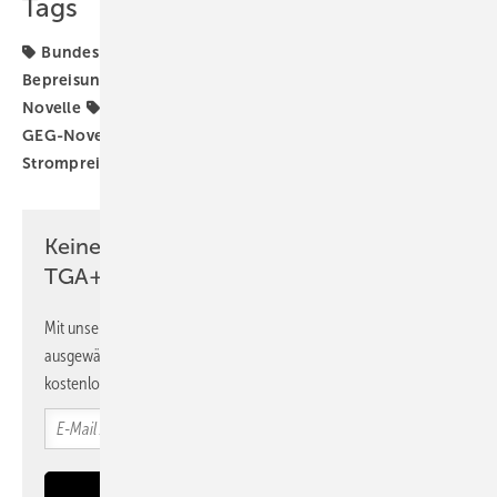
Tags
Bundesregierung
Bundestagswahl 2025
CO2-
Bepreisung
CO2-Preis
Dekarbonisierung
EPBD-
Novelle
EU-Gebäuderichtlinie
Energiewende
GEG-Novelle
Gebäudewende
Klimapolitik
Strompreise
Verbände
ZVEH
ZVEI
Keine Zeit? Kein Problem mit dem
TGA+E Newsletter!
Mit unserem Newsletter erhalten Sie regelmäßig von uns
ausgewählte Informationen und Neuigkeiten, gebündelt und
kostenlos direkt ins Postfach.