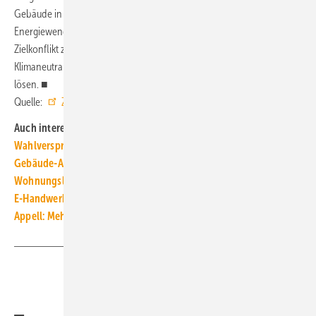
Gebäude in der nächsten Legislaturperiode endlich als Rückgrat der
Energiewende verstanden werden müssen. Schließlich lässt sich der
Zielkonflikt zwischen bezahlbarem Bauen und Wohnen und
Klimaneutralität nur mithilfe von Elektrifizierung und Digitalisierung
lösen. ■
Quelle:
ZVEH
/
ZVEI
/ fl
Auch interessant:
Wahlversprechen der Parteien aus Sicht der TGA+E-Branche
Gebäude-Allianz fordert: Kein Rückschritt bei der Wärmewende
Wohnungslüftung: Positionen des VfW zur Bundestagswahl
E-Handwerke: 10 Forderungen an die neue Bundesregierung
Appell: Mehr Ener­gie­effi­zienz in Wahl­programme
Teilen
Link kopieren