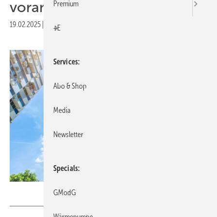
vor­an­trei­ben
Premium
19.02.2025
|
Druckvorschau
+E
Services
Abo & Shop
Media
Newsletter
Specials
Quality Stock Arts - stock.adobe.com
GModG
Wärmepumpe