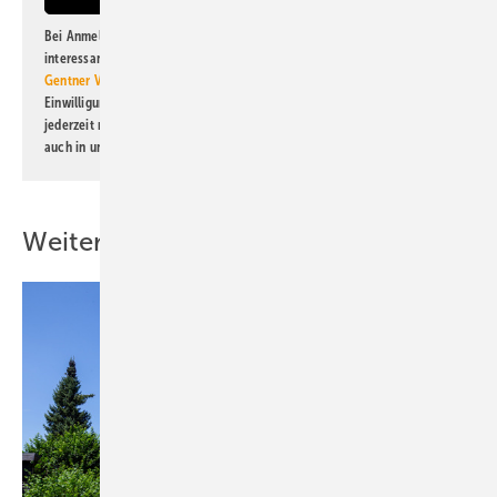
Bei Anmeldung zu diesem Newsletter bin ich damit einverstanden, über
interessante Verlags- und Online-Angebote
der Marken der Alfons W.
Gentner Verlag GmbH & Co. KG
informiert zu werden. Diese
Einwilligung kann ich jederzeit widerrufen und eine Abmeldung ist
jederzeit möglich. Informationen zum Umgang mit Daten finden Sie
auch in unserer
Datenschutzerklärung
.
Weitere Inhalte