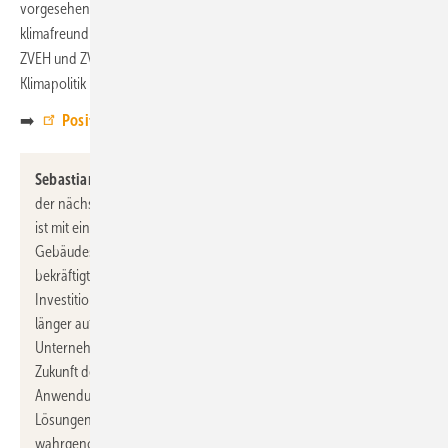
vorgesehene Ausphasen fossiler Energieträger. Um den Umstieg auf
klimafreundliche Energieträger entsprechend zu forcieren, plädieren
ZVEH und ZVEI dafür, den CO
-Preis als wesentliches Instrument der
2
Klimapolitik im Gebäudebereich zu verankern.
➡️
Positionspapier von ZVEH und ZVEI
Sebastian Treptow, Bereichsleiter Gebäude im ZVEI:
„Erst mit
der nächsten Stufe des europäischen Emissionshandels ab 2027
ist mit einer Lenkungswirkung durch die CO
-Bepreisung im
2
Gebäudesektor zu rechnen. Dieser Rahmen sollte bereits heute
bekräftigt und dann verstärkt kommuniziert werden, um
Investitionsentscheidungen für die Dekarbonisierung nicht
länger aufzuschieben. Nur, wenn Bürgerinnen und Bürger sowie
Unternehmen darauf vertrauen, dass der CO
-Preis in der
2
Zukunft deutlich ansteigen wird, werden klimafreundliche
Anwendungen wie Wärmepumpen als attraktive Alternative zu
Lösungen, die mit fossilen Energieträgern betrieben werden,
wahrgenommen. Es ist unerlässlich, frühzeitig und transparent