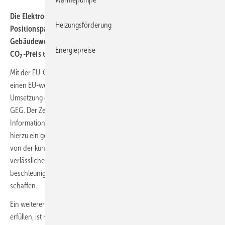
Die Elektro-Verbände fordern die
Bundesregierung in einem
Heizungsförderung
Positionspapier auf, verlässliche Rahmenbedingungen für die
Gebäudewende zu schaffen, Strompreise zu senken und den
Energiepreise
CO
-Preis transparent zu machen.
2
Mit der EU-Gebäuderichtlinie (EPBD) wurde 2024 der Grundstein für
einen EU-weiten klimaneutralen Gebäudesektor bis 2050 gelegt. Ihre
Umsetzung erfordert in Deutschland eine zeitnahe Novellierung des
GEG. Der Zentralverband der Deutschen Elektro- und
Informationstechnischen Handwerke (ZVEH) und der ZVEI haben
hierzu ein gemeinsames Positionspapier aufgelegt. Darin fordern sie
von der künftigen Bundesregierung, die Gebäudewende durch
verlässliche und transparente Rahmenbedingungen zu
beschleunigen und so Planungssicherheit für alle Betroffenen zu
schaffen.
Ein weiterer wichtiger Baustein, um die europäischen Vorgaben zu
erfüllen, ist nach Ansicht beider Elektro-Verbände das im GEG