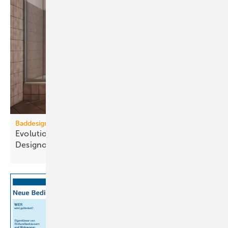
Baddesign
Evolution des Ba­de­zim­mers: Vom Zweck­raum zum
De­sign­ob­jekt