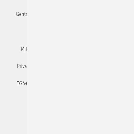
Gentner Verlag
Impressum
Karriere bei Gentner
Team
Mediaservice
Mitgliedschaften und Engagement
Newsletter
Privacy Manager
RSS-Feed
TGA+E abonnieren
TGA+E-WissensCheck
Veranstaltungen / Webinare
© 2026 TGA+E Fachplaner