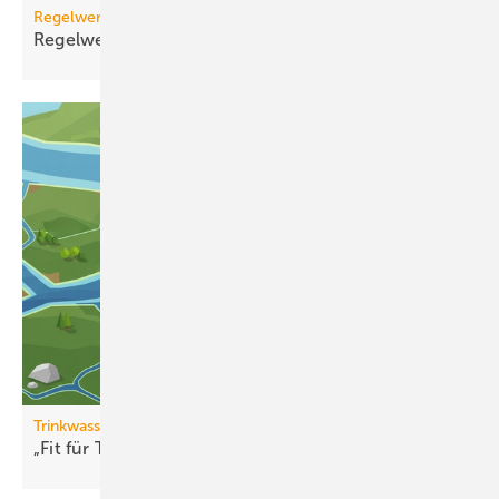
Regelwerk
Regelwerk-Update für Dezember
2025
Trinkwasserqualität
„Fit für Trinkwasser“ erweitert
Partnernetzwerk