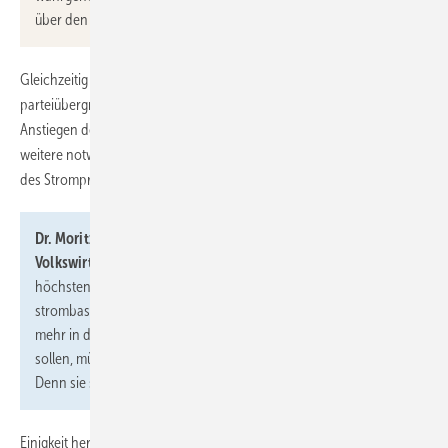
über den Anstieg des CO
-Preises zu informieren.“
2
Gleichzeitig sollten die politischen Verantwortlichen
parteiübergreifend signalisieren, dass sie künftig auch bei starken
Anstiegen des CO
-Preises nicht in den Markt eingreifen werden. Eine
2
weitere notwendige Maßnahme sehen ZVEH und ZVEI in der Senkung
des Strompreises für alle Verbrauchergruppen.
Dr. Moritz Bonn, ZVEH-Referatsleiter Politik und
Volkswirtschaft:
„Deutschland hat innerhalb der EU die
höchsten Verbraucherstrompreise. Wenn die Akzeptanz für
strombasierte Technologien steigen und Verbraucher/-innen
mehr in diese klimafreundlichen Technologien investieren
sollen, müssen wir auch über niedrigere Strompreise sprechen.
Denn sie sind die Basis für die zunehmende Elektrifizierung.“
Einigkeit herrscht in den Elektro-Verbänden auch darüber, dass