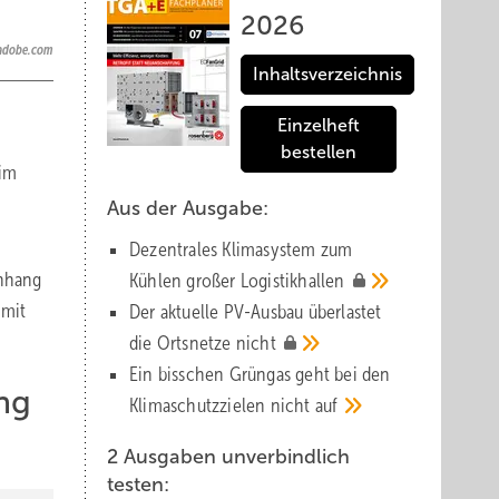
2026
k.adobe.com
Inhaltsverzeichnis
Einzelheft
bestellen
 im
Aus der Ausgabe:
Dezentrales Klimasystem zum
enhang
Kühlen großer
Logistik­hallen
 mit
Der aktuelle PV-Ausbau über­lastet
die Orts­netze
nicht
Ein bisschen Grüngas geht bei den
ng
Klima­schutz­zielen nicht
auf
2 Ausgaben unverbindlich
testen: