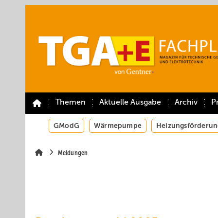
Springe
Springe
Springe
auf
auf
auf
Hauptinhalt
Hauptmenü
SiteSearch
Themen
Aktuelle Ausgabe
Archiv
P
GModG
Wärmepumpe
Heizungsförderun
Meldungen