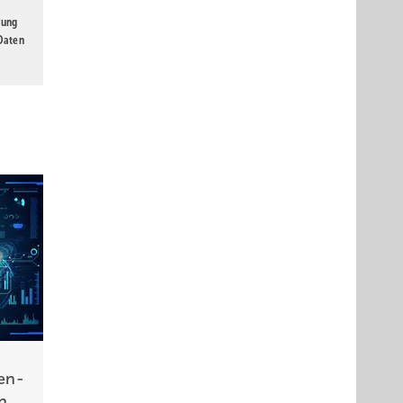
gung
 Daten
gen­
in