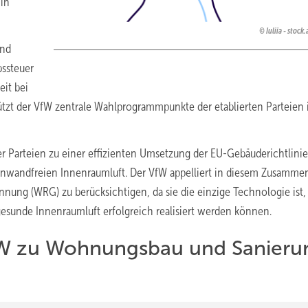
in
Iuliia - stoc
und
bssteuer
eit bei
tützt der VfW zentrale Wahlprogrammpunkte der etablierten Parteien
der Parteien zu einer effizienten Umsetzung der EU-Gebäuderichtlinie
einwandfreien Innenraumluft. Der VfW appelliert in diesem Zusamm
ung (WRG) zu berücksichtigen, da sie die einzige Technologie ist,
gesunde Innenraumluft erfolgreich realisiert werden können.
VfW zu Wohnungsbau und Sanieru