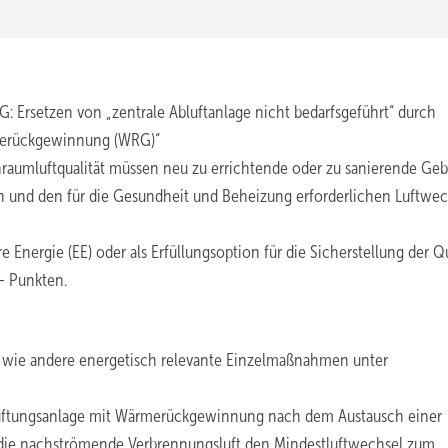
Ersetzen von „zentrale Abluftanlage nicht bedarfsgeführt“ durch
rmerückgewinnung (WRG)“
nraumluftqualität müssen neu zu errichtende oder zu sanierende Ge
 und den für die Gesundheit und Beheizung erforderlichen Luftwec
nergie (EE) oder als Erfüllungsoption für die Sicherstellung der Q
- Punkten.
 wie andere energetisch relevante Einzelmaßnahmen unter
Lüftungsanlage mit Wärmerückgewinnung nach dem Austausch einer
 die nachströmende Verbrennungsluft den Mindestluftwechsel zum