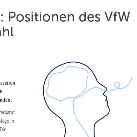
 Posi­tio­nen des VfW
hl
ossenen
en
inden.
verband
hläge in
Die