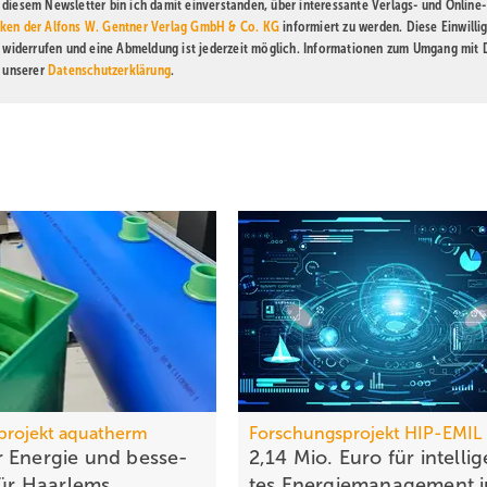
diesem Newsletter bin ich damit einverstanden, über interessante Verlags- und Online-
ken der Alfons W. Gentner Verlag GmbH & Co. KG
informiert zu werden. Diese Einwilli
t widerrufen und eine Abmeldung ist jederzeit möglich. Informationen zum Umgang mit
n unserer
Datenschutzerklärung
.
projekt aquatherm
Forschungsprojekt HIP-EMIL
 Energie und bes­se­
2,14 Mio. Euro für intel­li­
für Haar­lems
tes Ener­gie­ma­nage­ment 