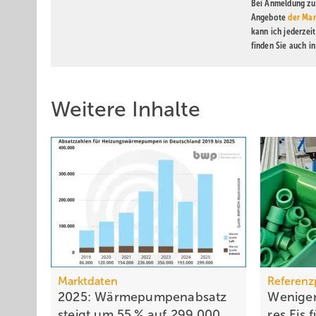
Bei Anmeldung zu 
Angebote
der Mar
kann ich jederzei
finden Sie auch i
Weitere Inhalte
Marktdaten
Referenz
2025: Wärmepumpenabsatz
Weniger
steigt um 55 % auf 299.000
res Eis 