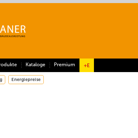
rodukte
Kataloge
Premium
+E
g
Energiepreise