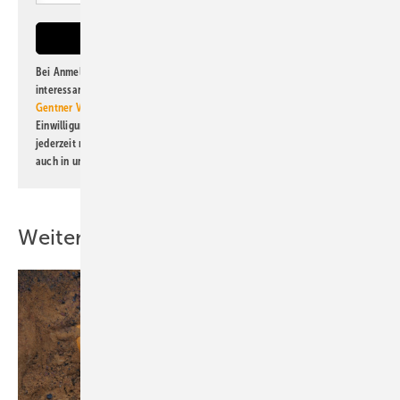
Bei Anmeldung zu diesem Newsletter bin ich damit einverstanden, über
interessante Verlags- und Online-Angebote
der Marken der Alfons W.
Gentner Verlag GmbH & Co. KG
informiert zu werden. Diese
Einwilligung kann ich jederzeit widerrufen und eine Abmeldung ist
jederzeit möglich. Informationen zum Umgang mit Daten finden Sie
auch in unserer
Datenschutzerklärung
.
Weitere Inhalte