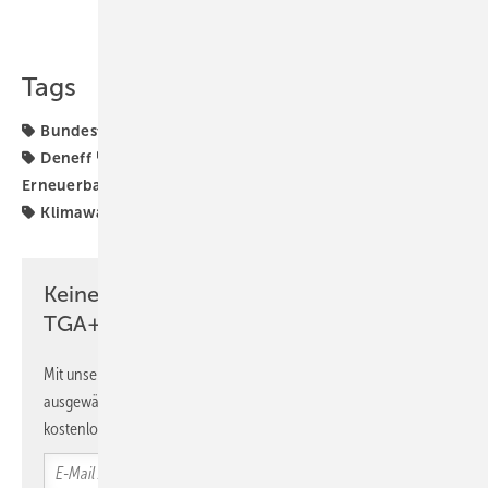
Teilen
Link kopieren
Tags
Bundestagswahl 2025
CO2-Bepreisung
CO2-Preis
Deneff
Energieeffizienz
Energiewende
Erneuerbare Energien
Klimaschutz
Klimaschutzziele
Klimawandel
Klimawende
Klimaziele
Keine Zeit? Kein Problem mit dem
TGA+E Newsletter!
Mit unserem Newsletter erhalten Sie regelmäßig von uns
ausgewählte Informationen und Neuigkeiten, gebündelt und
kostenlos direkt ins Postfach.