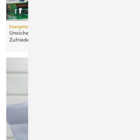
Energetische Sanierung
Unsicherheit bremst Sanierung trotz hoher
Zufriedenheit