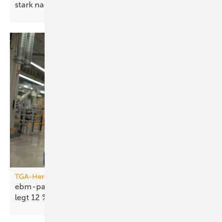
stark
nach­gefragt
TGA-Hersteller
ebm-papst 2025/26: Kerngeschäft Air Technology
legt 12 %
zu