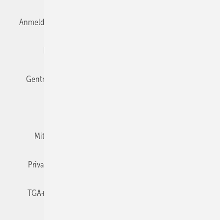
Anmelden
Anmeldung & Registrierung
Datenschutz
Editor's choice
E-Paper
Fachbeiträge
Gentner Verlag
Impressum
Karriere bei Gentner
Team
Mediaservice
Mitgliedschaften und Engagement
Newsletter
Privacy Manager
RSS-Feed
TGA+E abonnieren
TGA+E-WissensCheck
Veranstaltungen / Webinare
© 2026 TGA+E Fachplaner