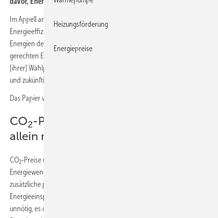
davor, Energie­effi­zienz in der Ener­gie­po­litik zu ver­nach­lässigen.
Im Appell an die Parteien vor der Bundestagswahl 2025 heißt es,
Heizungsförderung
Energieeffizienz sei „gemeinsam mit dem Ausbau erneuerbarer
Energien der Schlüssel zu einer nachhaltigen, bezahlbaren und sozial
Energiepreise
gerechten Energiewende“. Sie rufen auf, diese „in den Mittelpunkt
[ihrer] Wahlprogramme, der kommenden Koalitionsverhandlungen
und zukünftigen Regierungsarbeit zu stellen.“
Das Papier wurde am 15. Januar 2025 vorgestellt.
CO
-Preise und -Anforderungen
2
allein nicht genug
CO
-Preise und -Anforderungen allein reichten nicht aus, um die
2
Energiewende voranzutreiben, betont die Expertengruppe. Ohne
zusätzliche politische Maßnahmen zur Energieeffizienz und
Energieeinsparung stiegen nicht nur die Kosten der Energiewende
unnötig, es drohten auch soziale Schieflagen, da steigende