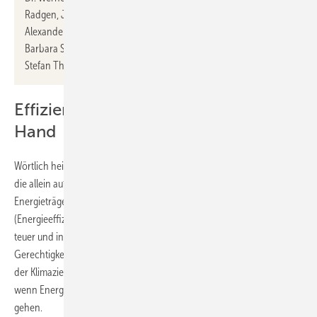
Radgen, Julia Repenning, Dr. Katharina Reuter, Prof. Dr.-Ing.
Alexander Sauer, Franzjosef Schafhausen, Stefan Scheuer, Dr.
Barbara Schlomann, Max Schön, Dr. Burkhard Schulze Darup, Dr.
Stefan Thomas, Dr. Hans-Joachim Ziesing, Yvonne Zwick.
Effizienz und Erneuerbare Hand in
Hand
Wörtlich heißt es in der gemeinsamen Erklärung: „Einseitige Strategien,
die allein auf die Angebotsseite setzen (Dekarbonisierung der
Energieträger, CO
-Preise etc.) und die Nachfrageseite
2
(Energieeffizienz, Energieeinsparung) ausblenden, sind nicht nur
teuer und ineffizient, sondern gefährden auch die soziale
Gerechtigkeit, die Akzeptanz der Transformation und die Erreichung
der Klimaziele.“ Ein zukunftsfähiges Energiesystem könne nur gelingen,
wenn Energieeffizienz und erneuerbare Energien Hand in Hand
gehen.