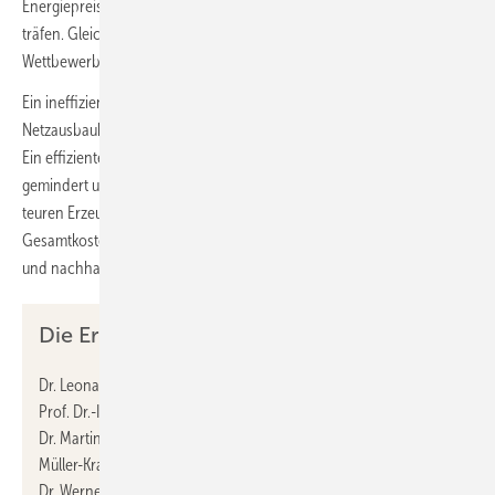
Energiepreise einkommensschwache Haushalte besonders hart
träfen. Gleichzeitig seien Unternehmen bei mangelnder Effizienz
Wettbewerbsnachteilen ausgesetzt.
Ein ineffizienter Energieeinsatz führe zudem zu unnötig hohen
Netzausbaukosten und höheren Belastungen für das Energiesystem.
Ein effizienter Energieverbrauch könnten hingegen Lastspitzen
gemindert und das Energiesystems stabilisiert werden. Der Bedarf an
teuren Erzeugungs- und Speicherinfrastrukturen sowie die
Gesamtkosten und Risiken für die Gesellschaft würden so wirksam
und nachhaltig begrenzt.
Die Erstunterzeichnenden
Dr. Leonard Burtscher, Jutta Gurkmann, Prof. Dr. Peter Hennicke,
Prof. Dr.-Ing. Christoph Herrmann, Prof. Dr. Wolfgang Irrek, Prof.
Dr. Martin Jänicke, Prof. Dr.-Ing. Eberhard Jochem, Sascha
Müller-Kraenner, Prof. Dr. Uwe Leprich, Prof. Dr.-Ing. Jörg Meyer,
Dr. Werner Neumann, Prof. Dr. Martin Pehnt, Prof. Dr. Peter