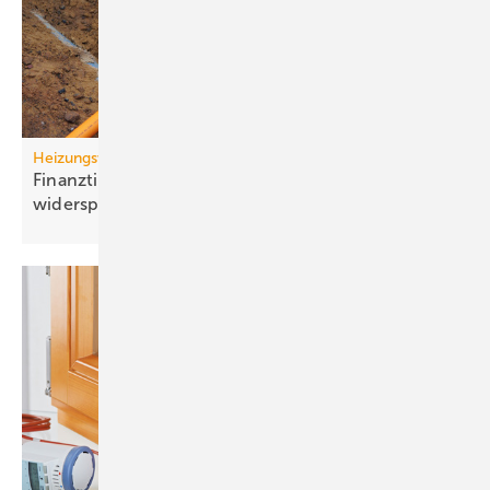
Heizungswende
Finanztip: Kosten für Gasan­schluss-Stillle­gung
widersprechen