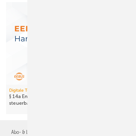
Digitale Tools
§ 14a EnWG: Neues Tool prüft Er­reich­bar­keit
steuer­barer
Anlagen
Abo- & Leserservice
AGB
Alle Inhalte chronologisch