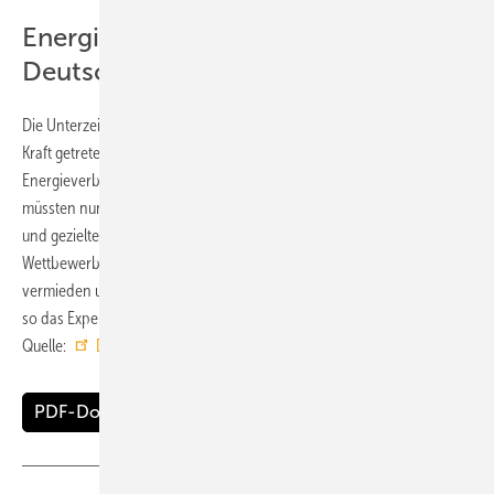
Energieeffizienz stärkt Standort
Deutschland
Die Unterzeichnenden verweisen darauf, dass mit dem Ende 2023 in
Kraft getretenen Energieeffizienzgesetz (EnEfG) erstmals verbindliche
Energieverbrauchsziele gesetzlich festgelegt worden seien. Diese Ziele
müssten nun mit konkreten Förderstrategien, wirksamen Standards
und gezielter Beratung umgesetzt werden. Deutschland
Wettbewerbsfähigkeit würde so gestärkt, soziale Ungerechtigkeiten
vermieden und die Energieversorgung dauerhaft stabilisiert werden,
so das Expertengremium. ■
Quelle:
Deneff
/ ml
PDF-Download: Appell an die Parteien