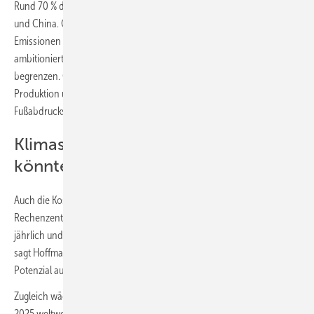
Rund 70 % der Emissionen von Rechenzentren entstehen in den USA
und China. Ohne zusätzliche Dekarbonisierung könnten die
Emissionen bis 2030 auf bis zu 643 Mio. t steigen. In einem
ambitionierten Szenario ließe sich dieser Wert auf rund 329 Mio. t
begrenzen. Gleichzeitig gewinnen dann indirekte Emissionen aus
Produktion und Bau an Gewicht und könnten etwa die Hälfte des
Fußabdrucks ausmachen.
Klimaschäden durch Rechenzentren
könnten sich bis 2030 verdoppeln
Auch die Kosten steigen deutlich: „Die Klimaschäden durch
Rechenzentren belaufen sich heute auf rund 68 Mrd. US-Dollar
jährlich und könnten bis 2030 auf bis zu 154 Mrd. US-Dollar steigen“,
sagt Hoffmann. „KI trägt bereits etwa 13 Mrd. US-Dollar dazu bei, mit
Potenzial auf über 50 Mrd. US-Dollar."
Zugleich wächst ein weiterer Engpass: Rechenzentren verbrauchen
2025 weltweit rund 814 Mrd. Liter Wasser – bis 2030 könnten es bis zu