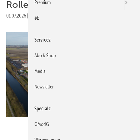
Rolle für „Green AI“
Premium
01.07.2026
|
Druckvorschau
+E
Services
Abo & Shop
Media
Newsletter
Specials
Sepia100 - stock.adobe.com
GModG
Wärmepumpe