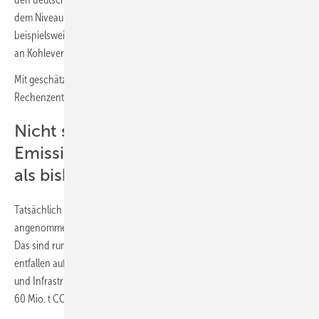
2
dem Niveau der USA und Chinas, aber deutlich höher als
beispielsweise in Skandinavien. Grund ist der weiterhin hohen Anteil
an Kohleverstromung (20,6 %) und Biomassenutzung (10 %).“
Mit geschätzten 8,4 Megatonnen (Mt) CO
im Jahr 2025 verursachen
2
Rechenzentren rund 1,2 % der gesamten deutschen Emissionen.
Nicht so grün wie erwartet:
Emissionen liegen über 57 % höher
als bisherige Schätzungen
Tatsächlich liegen die Emissionen deutlich höher als bislang
angenommen. Für 2025 beziffert die Studie diese auf 286 Mio. t CO
.
2
Das sind rund 57 % mehr als frühere Schätzungen. Mehr als 70 %
entfallen auf Stromverbrauch, während rund ein Viertel aus Hardware
und Infrastruktur stammt. KI selbst verursacht bereits heute 43 bis
60 Mio. t CO
.
2