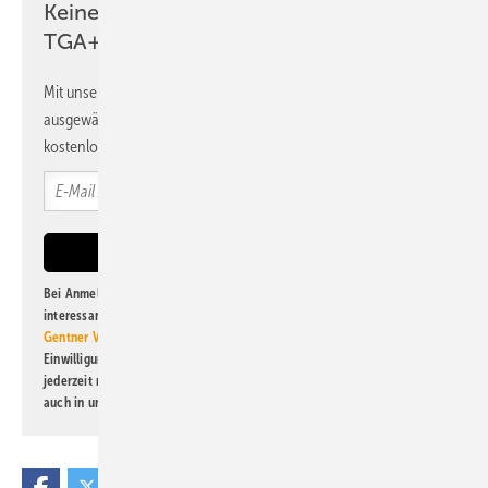
Keine Zeit? Kein Problem mit dem
TGA+E Newsletter!
Mit unserem Newsletter erhalten Sie regelmäßig von uns
ausgewählte Informationen und Neuigkeiten, gebündelt und
kostenlos direkt ins Postfach.
Bei Anmeldung zu diesem Newsletter bin ich damit einverstanden, über
interessante Verlags- und Online-Angebote
der Marken der Alfons W.
Gentner Verlag GmbH & Co. KG
informiert zu werden. Diese
Einwilligung kann ich jederzeit widerrufen und eine Abmeldung ist
jederzeit möglich. Informationen zum Umgang mit Daten finden Sie
auch in unserer
Datenschutzerklärung
.