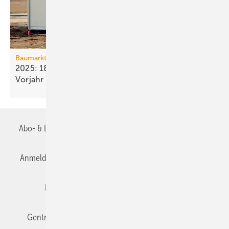
Baumarkt
2025: 18 % weniger Bau­fertig­stellun­gen als im
Vorjahr
Abo- & Leserservice
AGB
Alle Inhalte chronologisch
Anmelden
Anmeldung & Registrierung
Datenschutz
Editor's choice
E-Paper
Fachbeiträge
Gentner Verlag
Impressum
Karriere bei Gentner