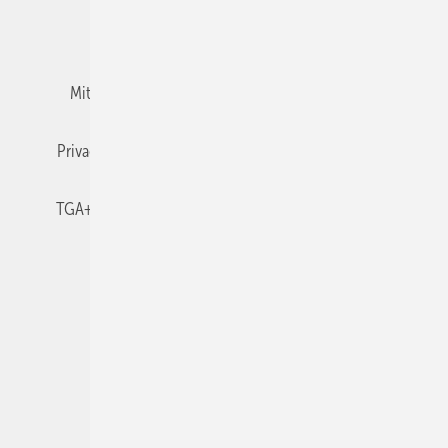
Team
Mediaservice
Mitgliedschaften und Engagement
Newsletter
Privacy Manager
RSS-Feed
TGA+E abonnieren
TGA+E-WissensCheck
Veranstaltungen / Webinare
© 2026 TGA+E Fachplaner