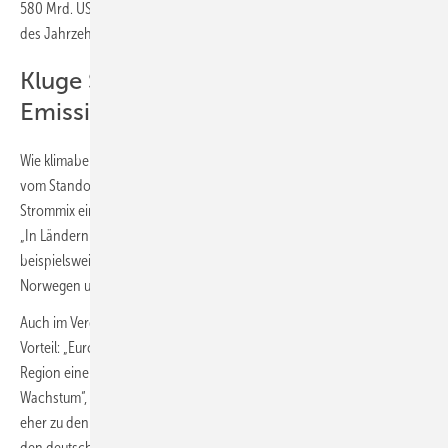
580 Mrd. US-Dollar, während sich die installierte Kapazität bis Ende
des Jahrzehnts voraussichtlich verdoppelt.
Kluge Standortwahl beeinflusst
Emissionen von Rechenzentren
Wie klimabelastend diese Entwicklung ausfällt, hängt entscheidend
vom Standort ab. „Identische Rechenleistungen können je nach
Strommix ein Vielfaches an Emissionen verursachen“, sagt Hoffmann.
„In Ländern wie Indien, Indonesien oder Malaysia werden
beispielsweise über 600 g CO
pro kWh (kWh) ausgestoßen. In
2
Norwegen und Schweden liegen die Werte bei unter 30 g.“
Auch im Vergleich zu den USA (384 g) und China (526 g) zeigt sich ein
Vorteil: „Europas vergleichsweise sauberer Strommix verschafft der
Region eine strukturell gute Ausgangsposition für klimafreundliches KI-
Wachstum“, sagt Hoffmann. „Deutschland gehört in Europa allerdings
eher zu den Schlusslichtern. Hierzulande liegen die Emissionen durch
den deutschen Strommix bei 329 g CO
pro kWh. Das ist zwar unter