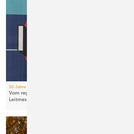
50 Jahre IFH/Intherm
Vom regionalen Bran­chen­treff zur süd­deut­schen
Leit­messe