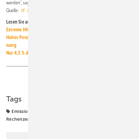
werden“, sagt Hoffmann. ■
Quelle:
Allianz Trade
/ ml
Lesen Sie auch:
Extreme Hitze kostet Milliarden und lähmt Wirt­schafts­wachs­tum
Hohes Potenzial für Woh­nungs­lüf­tung mit Wär­me­rück­ge­win­
nung
Nur 4,3 % der neuen Wohn­ge­bäude haben eine Kühlung
Teilen
Link kopieren
Tags
Emissionen
Klimaschutz
Künstliche Intelligenz
Rechenzentren
Stromverbrauch