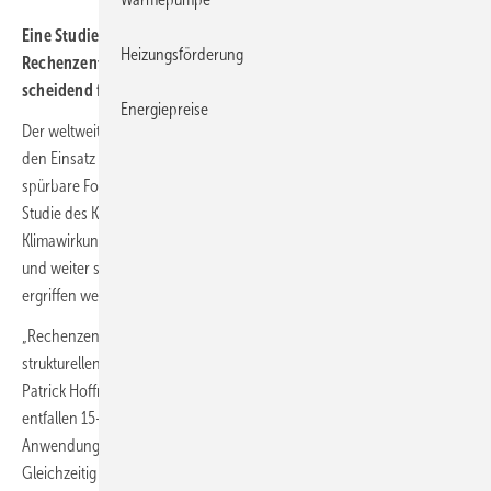
Eine Studie zeigt: KI treibt Energie­ver­brauch und Emis­sio­nen von
Heizungsförderung
Rechen­zent­ren mehr als an­ge­nom­men. Euro­pas Strom­mix ist ent­
schei­dend für „Green AI“.
Energiepreise
Der weltweite Ausbau von Rechenzentren beschleunigt sich durch
den Einsatz Künstlicher Intelligenz (KI) deutlich. Diese Entwicklung hat
spürbare Folgen für Energieverbrauch und Emissionen. Eine neue
Studie des Kreditversicherers Allianz Trade zeigt, dass die
Klimawirkung der digitalen Infrastruktur bislang unterschätzt wurde
und weiter stark steigen dürfte – wenn keine geeigneten Maßnahmen
ergriffen werden.
„Rechenzentren entwickeln sich von einer Randgröße zu einem
strukturellen Treiber der Stromnachfrage in vielen Regionen“, sagt
Patrick Hoffmann, Senior Klimaökonom bei der Allianz. Bereits heute
entfallen 15–20 % des Stromverbrauchs von Rechenzentren auf KI-
Anwendungen; bis 2030 könnte der Anteil auf rund 40 % steigen.
Gleichzeitig beliefen sich die globalen Investitionen 2025 auf