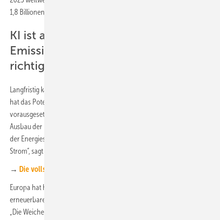
1,8 Billionen. Liter sein.
KI ist auch Teil der Lösung bei der
Emissionsminderung – mit dem
richtigen Energiemix
Langfristig kann KI dennoch zur Emissionsminderung beitragen. „KI
hat das Potenzial, netto emissionsmindernd zu wirken –
vorausgesetzt, ihre Effizienzgewinne skalieren schneller als der
Ausbau der Infrastruktur. Entscheidend ist dabei die Transformation
der Energiesysteme: Der Schlüssel zu ‚Green AI‘ liegt in sauberem
Strom“, sagt Hoffmann.
→
Die vollständige Studie (pdf, ENG) „Code, carbon, kilowatts“
Europa hat hier klare Vorteile – doch ohne konsequenten Ausbau der
erneuerbaren Energien droht dieser Vorsprung verloren zu gehen.
„Die Weichen für klimafreundliche KI-Infrastruktur müssen jetzt gestellt