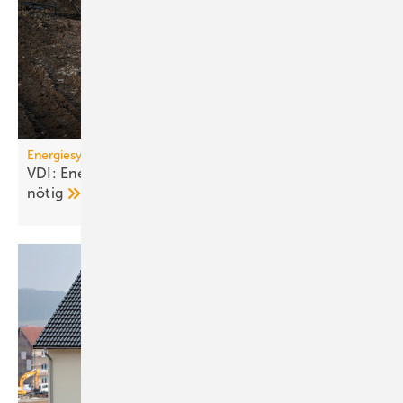
Energiesystem Deutschland
VDI: Energiewende ge­fähr­det – Kurs­kor­rek­tu­ren
nötig