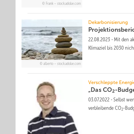
Frank – stock.adobe.com
Dekarbonisierung
Projektions­beri
22.08.2023
-
Mit den a
Klima­ziel bis 2030 nich
alberto – stock.adobe.com
Verschleppte Energ
„Das CO
-Budge
2
03.07.2022
-
Selbst we
verbleibende CO
-Budg
2