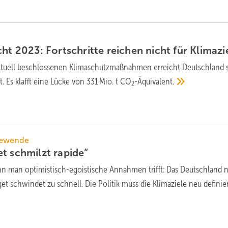
cht 2023: Fort­schritte reichen nicht für
Klimazi
ktuell beschlossenen Klimaschutz­maß­nahmen erreicht Deutsch­land 
t. Es klafft eine Lücke von 331 Mio. t CO
-Äquivalent.
2
iewende
t schmilzt
rapide“
nn man optimistisch-egoistische Annahmen trifft: Das Deutschland 
et schwindet zu schnell. Die Politik muss die Klimaziele neu
definie