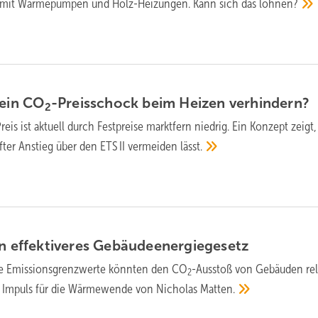
e mit Wärmepumpen und Holz-Heizungen. Kann sich das
lohnen?
 ein CO
-Preis­schock beim Heizen
verhindern?
2
reis ist aktuell durch Festpreise marktfern niedrig. Ein Konzept zeigt
fter Anstieg über den ETS II vermeiden
lässt.
n effektiveres
Gebäudeenergiegesetz
te Emissionsgrenzwerte könnten den CO
-Ausstoß von Gebäuden rel
2
in Impuls für die Wärmewende von Nicholas
Matten.