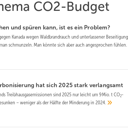
 Thema CO2-Budget
en und spüren kann, ist es ein
Problem?
 ge­gen Kana­da we­gen Wald­brand­rauch und unter­lasse­ner Be­sei­ti­gun
rf man schmun­zeln. Man könnte sich aber auch an­ge­spro­chen
fühlen.
bonisierung hat sich 2025 stark
verlangsamt
nds Treibhausgasemissionen sind 2025 nur leicht um 9 Mio. t CO
-
2
gesunken – weniger als der Hälfte der Minderung in
2024.