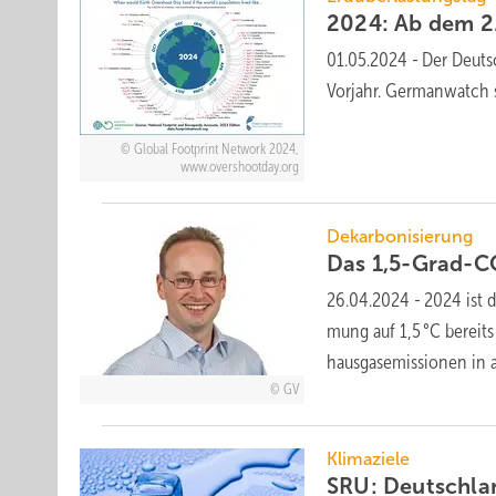
2024: Ab dem 2.
01.05.2024
-
Der Deutsc
Vor­jahr. Germanwatch 
Global Footprint Network 2024,
www.overshootday.org
Dekarbonisierung
Das 1,5-Grad-C
26.04.2024
-
2024 ist d
mung auf 1,5 °C be­reits 
haus­gas­e­missi­on­en in
GV
Klimaziele
SRU: Deutschla