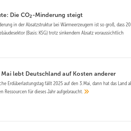
ute: Die CO
-Minderung
steigt
2
de­rung in der Ab­satz­struk­tur bei Wär­me­er­zeu­gern ist so groß, dass 2
e­bäu­de­sek­tor (Basis: KSG) trotz sin­ken­dem Ab­satz vor­aus­sicht­lich
 Mai lebt Deutschland auf Kosten
anderer
he Erd­über­lastungs­tag fällt 2025 auf den 3. Mai, dann hat das Land a
en Res­sour­cen für die­ses Jahr
auf­ge­braucht.