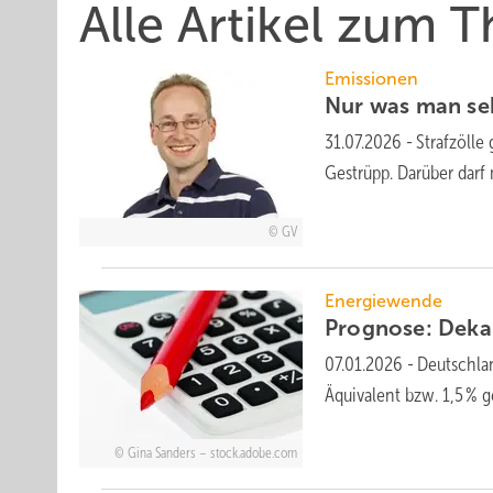
Alle Artikel zum
Emissionen
Nur was man seh
31.07.2026
-
Straf­zölle
Ge­strüpp. Da­rü­ber da
GV
Energiewende
Prognose: Dekar
07.01.2026
-
Deutschla
Äquivalent bzw. 1,5 % 
Gina Sanders – stock.adobe.com