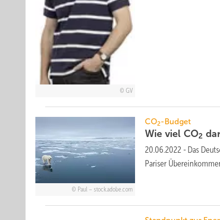
GV
CO
-Budget
2
Wie viel CO
dar
2
20.06.2022
-
Das Deut
Pariser Übereinkomme
Paul – stock.adobe.com