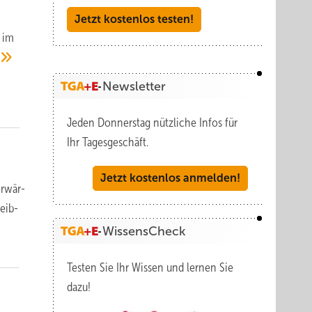
Jetzt kostenlos testen!
s im
Newsletter
Jeden Donnerstag nützliche Infos für
Ihr Tagesgeschäft.
Jetzt kostenlos anmelden!
r­wär­
reib­
WissensCheck
Testen Sie Ihr Wissen und lernen Sie
dazu!