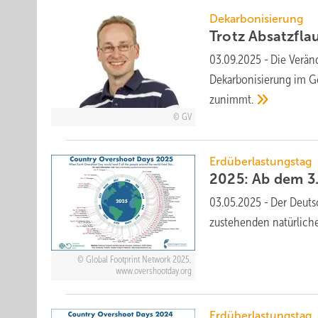
Dekarbonisierung
Trotz Absatzfla
03.09.2025
-
Die Ver­än­
De­kar­bo­ni­sie­rung im G
zu­nimmt.
GV
Erdüberlastungstag
2025: Ab dem 3.
03.05.2025
-
Der Deutsc
zu­stehen­den na­tür­lich
Global Footprint Network 2025,
www.overshootday.org
Erdüberlastungstag