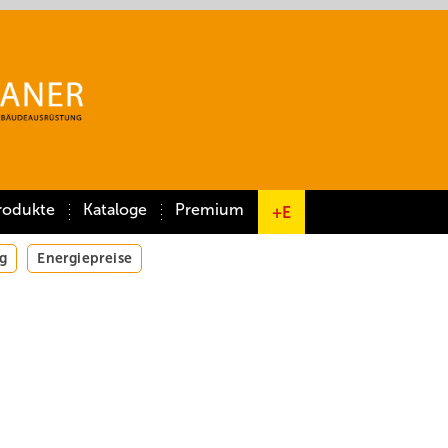
rodukte
Kataloge
Premium
+E
g
Energiepreise