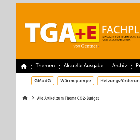
Springe
Springe
Springe
auf
auf
auf
Hauptinhalt
Hauptmenü
SiteSearch
Themen
Aktuelle Ausgabe
Archiv
P
GModG
Wärmepumpe
Heizungsförderun
Alle Artikel zum Thema CO2-Budget