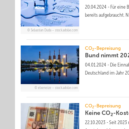
20.04.2024
-
Für eine 
bereits aufgebraucht. 
Sebastian Duda – stock.adobe.com
CO
-Bepreisung
2
Bund nimmt 202
04.01.2024
-
Die Einna
Deutschland im Jahr 2
elxeneize – stock.adobe.com
CO
-Bepreisung
2
Keine CO
-Kost
2
22.10.2023
-
Seit 2023