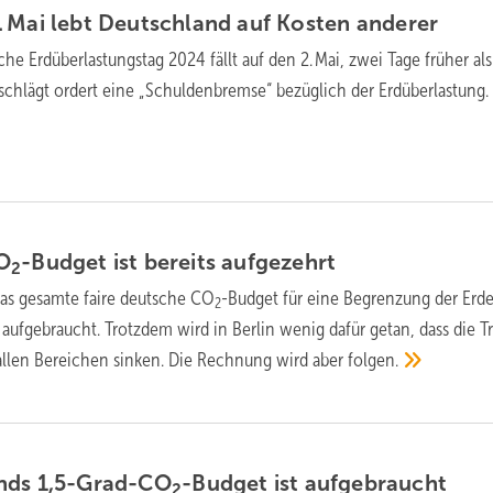
 Mai lebt Deutschland auf Kosten
anderer
he Erd­über­lastungs­tag 2024 fällt auf den 2. Mai, zwei Tage früher al
schlägt ordert eine „Schulden­bremse“ bezüglich der
Erd­über­lastung.
O
-Budget ist bereits
aufgezehrt
2
as ge­sam­te faire deut­sche CO
-Budget für ei­ne Be­gren­zung der Erd­e
2
auf­ge­brau­cht. Trotz­dem wird in Berlin we­nig dafür ge­tan, dass die T
 al­len Be­rei­chen sin­ken. Die Rech­nung wird aber
fol­gen.
nds 1,5-Grad-CO
-Budget ist
aufgebraucht
2