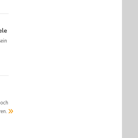
ele
sein
noch
ren.