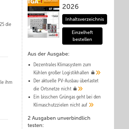
2026
Inhaltsverzeichnis
025 die
Einzelheft
bestellen
Aus der Ausgabe:
Dezentrales Klimasystem zum
Kühlen großer
Logistik­hallen
Der aktuelle PV-Ausbau über­lastet
lle ihm
die Orts­netze
nicht
Ein bisschen Grüngas geht bei den
Klima­schutz­zielen nicht
auf
2 Ausgaben unverbindlich
testen: