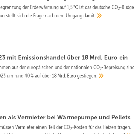
Begrenzung der Erderwärmung auf 1,5 °C ist das deutsche CO
-Budge
2
Nun stellt sich die Frage nach dem Umgang
damit.
3 mit Emissions­handel über 18 Mrd. Euro
ein
hmen aus der europäischen und der nationalen CO
-Bepreisung sind
2
023 um rund 40 % auf über 18 Mrd. Euro
gestiegen.
en als Vermieter bei Wärme­pumpe und
Pellets
 müssen Vermieter einen Teil der CO
-Kosten für das Heizen tragen.
2