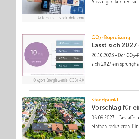
Aussteigen können si
bernardo – stock.adobe.com
CO
-Bepreisung
2
Lässt sich 2027
20.10.2023
-
Der CO
-P
2
sich 2027 ein sprungha
Agora Energiewende, CC BY 4.0
Standpunkt
Vorschlag für ei
06.09.2023
-
Gestaffel
einfach reduzieren. E