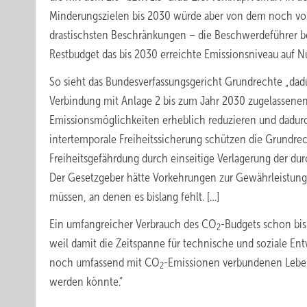
Minderungszielen bis 2030 würde aber von dem noch 
drastischsten Beschränkungen – die Beschwerdeführer b
Restbudget das bis 2030 erreichte Emissionsniveau auf Nu
So sieht das Bundesverfassungsgericht Grundrechte „dadurc
Verbindung mit Anlage 2 bis zum Jahr 2030 zugelassen
Emissionsmöglichkeiten erheblich reduzieren und dadurch 
intertemporale Freiheitssicherung schützen die Grundr
Freiheitsgefährdung durch einseitige Verlagerung der du
Der Gesetzgeber hätte Vorkehrungen zur Gewährleistung e
müssen, an denen es bislang fehlt. […]
Ein umfangreicher Verbrauch des CO
-Budgets schon bis
2
weil damit die Zeitspanne für technische und soziale En
noch umfassend mit CO
-Emissionen verbundenen Leben
2
werden könnte.“