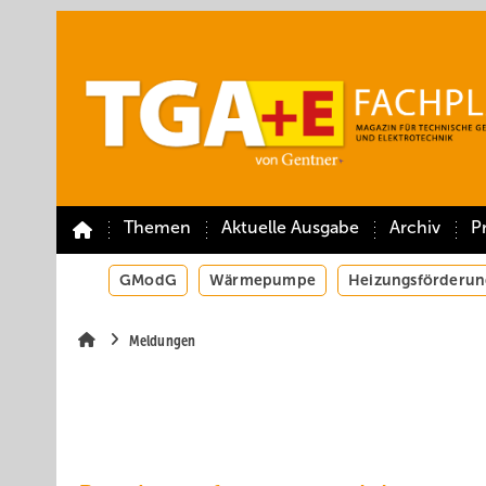
Springe
Springe
Springe
auf
auf
auf
Hauptinhalt
Hauptmenü
SiteSearch
Themen
Aktuelle Ausgabe
Archiv
P
GModG
Wärmepumpe
Heizungsförderun
Meldungen