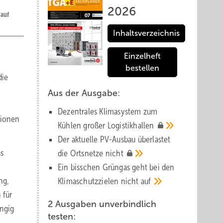
2026
 auf
Inhaltsverzeichnis
Einzelheft
bestellen
die
Aus der Ausgabe:
Dezentrales Klimasystem zum
tionen
Kühlen großer
Logistik­hallen
Der aktuelle PV-Ausbau über­lastet
as
die Orts­netze
nicht
Ein bisschen Grüngas geht bei den
ng,
Klima­schutz­zielen nicht
auf
 für
2 Ausgaben unverbindlich
ängig
testen: