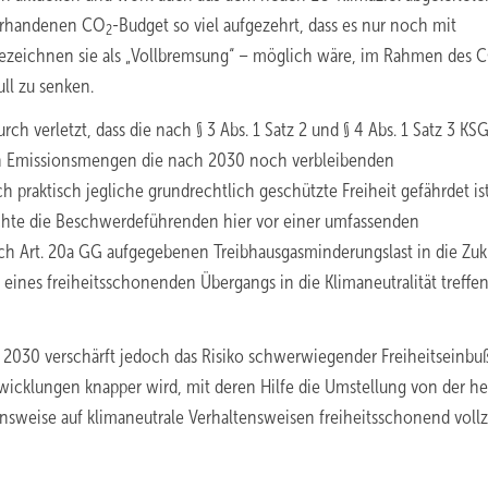
vorhandenen CO
-Budget so viel aufgezehrt, dass es nur noch mit
2
ezeichnen sie als „Vollbremsung“ – möglich wäre, im Rahmen des 
ll zu senken.
h verletzt, dass die nach § 3 Abs. 1 Satz 2 und § 4 Abs. 1 Satz 3 KSG
en Emissionsmengen die nach 2030 noch verbleibenden
praktisch jegliche grundrechtlich geschützte Freiheit gefährdet ist
echte die Beschwerdeführenden hier vor einer umfassenden
rch Art. 20a GG aufgegebenen Treibhausgasminderungslast in die Zuk
ines freiheitsschonenden Übergangs in die Klimaneutralität treffe
 2030 verschärft jedoch das Risiko schwerwiegender Freiheitseinbu
twicklungen knapper wird, mit deren Hilfe die Umstellung von der h
sweise auf klimaneutrale Verhaltensweisen freiheitsschonend voll