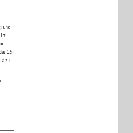
n
ag und
ist
ur
das 1.5-
ele zu
m