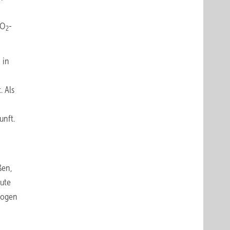
CO
-
2
 in
. Als
unft.
n
ßen,
eute
zogen