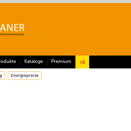
rodukte
Kataloge
Premium
+E
g
Energiepreise