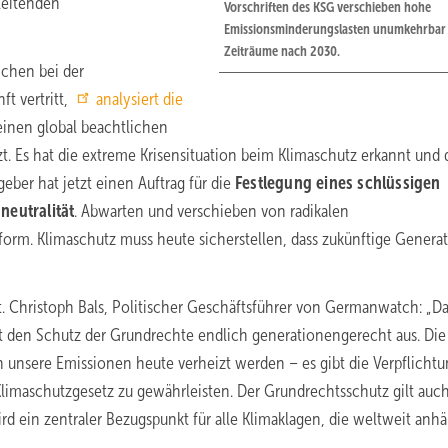
leitenden
Vorschriften des KSG verschieben hohe
Emissionsminderungslasten unumkehrbar
Zeiträume nach 2030.
ichen bei der
t vertritt,
analysiert die
einen global beachtlichen
. Es hat die extreme Krisensituation beim Klimaschutz erkannt und 
ber hat jetzt einen Auftrag für die
Festlegung eines schlüssigen
neutralität
. Abwarten und verschieben von radikalen
nform. Klimaschutz muss heute sicherstellen, dass zukünftige Genera
 Christoph Bals, Politischer Geschäftsführer von Germanwatch: „D
t den Schutz der Grundrechte endlich generationengerecht aus. Die
 unsere Emissionen heute verheizt werden – es gibt die Verpflichtu
limaschutzgesetz zu gewährleisten. Der Grundrechtsschutz gilt auch
d ein zentraler Bezugspunkt für alle Klimaklagen, die weltweit anh