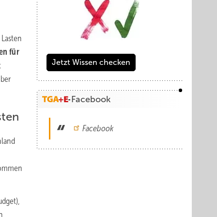
 Lasten
en für
Jetzt Wissen checken
t
mber
Facebook
sten
Facebook
hland
nkommen
udget),
n