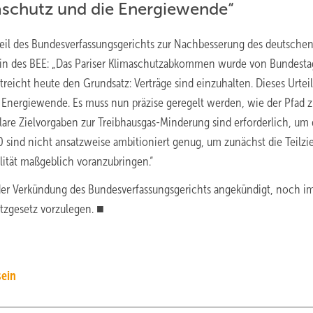
maschutz und die Energiewende“
teil des Bundesverfassungsgerichts zur Nachbesserung des deutsche
ntin des BEE: „Das Pariser Klimaschutzabkommen wurde von Bundest
treicht heute den Grundsatz: Verträge sind einzuhalten. Dieses Urteil 
e Energiewende. Es muss nun präzise geregelt werden, wie der Pfad z
are Zielvorgaben zur Treibhausgas-Minderung sind erforderlich, um 
0 sind nicht ansatzweise ambitioniert genug, um zunächst die Teilzi
ität maßgeblich voranzubringen.“
der Verkündung des Bundesverfassungsgerichts angekündigt, noch i
tzgesetz vorzulegen. ■
sein