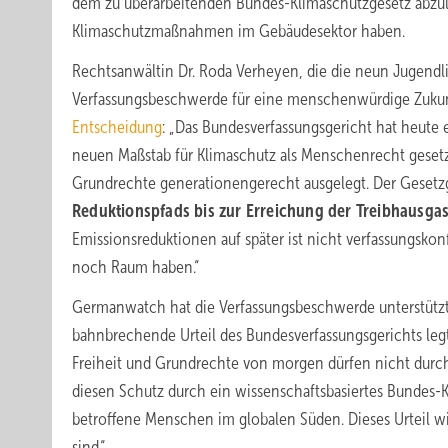
dem zu überarbeitenden Bundes-Klimaschutzgesetz abzu
Klimaschutzmaßnahmen im Gebäudesektor haben.
Rechtsanwältin Dr. Roda Verheyen, die die neun Jugendl
Verfassungsbeschwerde für eine menschenwürdige Zukunf
Entscheidung
: „Das Bundesverfassungsgericht hat heute 
neuen Maßstab für Klimaschutz als Menschenrecht gesetzt
Grundrechte generationengerecht ausgelegt. Der Gesetzge
Reduktionspfads bis zur Erreichung der Treibhausgas
Emissionsreduktionen auf später ist nicht verfassungsko
noch Raum haben.“
Germanwatch hat die Verfassungsbeschwerde unterstützt.
bahnbrechende Urteil des Bundesverfassungsgerichts leg
Freiheit und Grundrechte von morgen dürfen nicht durch
diesen Schutz durch ein wissenschaftsbasiertes Bundes-K
betroffene Menschen im globalen Süden. Dieses Urteil wir
sind.“