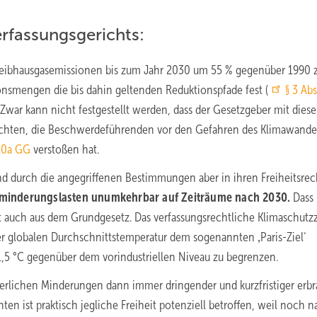
rfassungsgerichts:
 Treibhausgasemissionen bis zum Jahr 2030 um 55 % gegenüber 1990 
nsmengen die bis dahin geltenden Reduktionspfade fest (
§ 3 Abs
. Zwar kann nicht festgestellt werden, dass der Gesetzgeber mit dies
chten, die Beschwerdeführenden vor den Gefahren des Klimawande
 20a GG
verstoßen hat.
d durch die angegriffenen Bestimmungen aber in ihren Freiheitsre
sminderungslasten unumkehrbar auf Zeiträume nach 2030.
Dass
auch aus dem Grundgesetz. Das verfassungsrechtliche Klimaschutzz
der globalen Durchschnittstemperatur dem sogenannten ‚Paris-Ziel‘
1,5 °C gegenüber dem vorindustriellen Niveau zu begrenzen.
erlichen Minderungen dann immer dringender und kurzfristiger erbr
n ist praktisch jegliche Freiheit potenziell betroffen, weil noch 