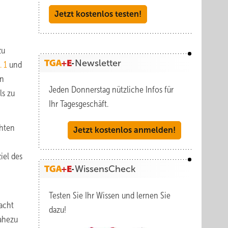
Jetzt kostenlos testen!
zu
Newsletter
. 1
und
en
Jeden Donnerstag nützliche Infos für
ls zu
Ihr Tagesgeschäft.
chten
Jetzt kostenlos anmelden!
iel des
WissensCheck
Testen Sie Ihr Wissen und lernen Sie
acht
dazu!
nahezu