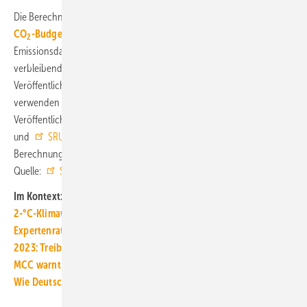
Die Berechnungen des SRU im Kurzpapier
Wo stehen wir beim
CO
-Budget? Eine Aktualisierung
beruhen auf aktuellen
2
Emissionsdaten sowie verbesserten wissenschaftlichen Analysen zum
verbleibenden globalen CO
-Budget, die seit den letzten
2
Veröffentlichungen des Weltklimarates erschienen sind. Sie
verwenden ansonsten die gleiche Methodik wie die früheren
Veröffentlichungen des Umweltrats zum CO
-Budget (
SRU 2020
2
und
SRU 2022
), die ausführlicher auf Hintergründe des
Berechnungsweges und weitere Zusammenhänge eingehen. ■
Quelle:
Sachverständigenrat für Umweltfragen
/ jv
Im Kontext:
2-°C-Klimawandel: 38 Bio. US-Dollar Schäden pro Jahr in 2050
Expertenrat: Zielverfehlung 2023 für Gebäude ist nicht eindeutig
2023: Treibhausgasemissionen sinken um 10,1 %
MCC warnt vor Fehlschluss: Netto-null ist nicht klimaneutral
Wie Deutschland bis 2035 CO2-neutral werden kann