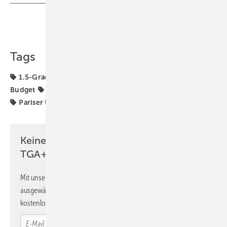
Teilen
Link kopieren
Tags
1.5-Grad-Ziel
Bundes-Klimaschutzgesetz
CO2-
Budget
Dekarbonisierung
KSG-Bilanz
KSG-Novelle
Pariser Übereinkommen
Treibhausgas-Budget
Keine Zeit? Kein Problem mit dem
TGA+E Newsletter!
Mit unserem Newsletter erhalten Sie regelmäßig von uns
ausgewählte Informationen und Neuigkeiten, gebündelt und
kostenlos direkt ins Postfach.