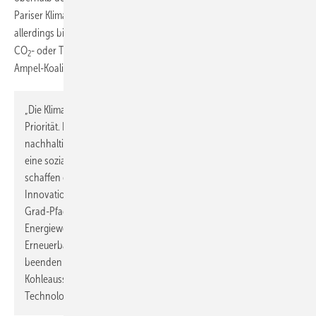
Pariser Klimaabkommens erfordern würde. Die Politik drückt sich
allerdings bisher vor einer Debatte über nationales ein nationales
CO
- oder Treibhausgas-Budget. Obwohl schon in der Präambel im
2
Ampel-Koalitionsvertrag hervorgehoben wird:
„Die Klimaschutzziele von Paris zu erreichen, hat für uns oberste
Priorität. Klimaschutz sichert Freiheit, Gerechtigkeit und
nachhaltigen Wohlstand. Es gilt, die soziale Marktwirtschaft als
eine sozial-ökologische Marktwirtschaft neu zu begründen. Wir
schaffen ein Regelwerk, das den Weg frei macht für
Innovationen und Maßnahmen, um Deutschland auf den 1,5-
Grad-Pfad zu bringen. Wir bringen neues Tempo in die
Energiewende, indem wir Hürden für den Ausbau der
Erneuerbaren Energien aus dem Weg räumen. Schritt für Schritt
beenden wir das fossile Zeitalter, auch, indem wir den
Kohleausstieg idealerweise auf 2030 vorziehen und die
Technologie des Verbrennungsmotors hinter uns lassen.“