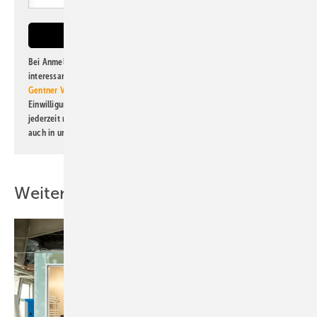
Bei Anmeldung zu diesem Newsletter bin ich damit einverstanden, über
interessante Verlags- und Online-Angebote
der Marken der Alfons W.
Gentner Verlag GmbH & Co. KG
informiert zu werden. Diese
Einwilligung kann ich jederzeit widerrufen und eine Abmeldung ist
jederzeit möglich. Informationen zum Umgang mit Daten finden Sie
auch in unserer
Datenschutzerklärung
.
Weitere Inhalte