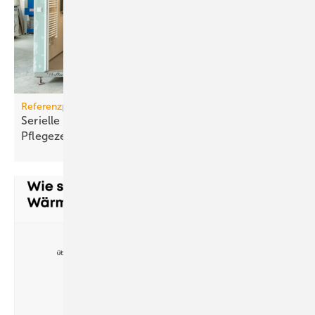
Referenzprojekt Geberit
Serielle Badfertigung im Pful­len­dor­fer
Pfle­ge­zen­trum