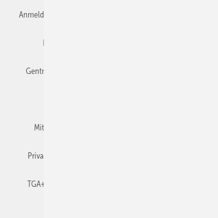
Anmelden
Anmeldung & Registrierung
Datenschutz
Editor's choice
E-Paper
Fachbeiträge
Gentner Verlag
Impressum
Karriere bei Gentner
Team
Mediaservice
Mitgliedschaften und Engagement
Newsletter
Privacy Manager
RSS-Feed
TGA+E abonnieren
TGA+E-WissensCheck
Veranstaltungen / Webinare
© 2026 TGA+E Fachplaner