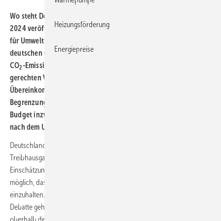
Wo steht Deutschland beim Klimaschutz? In einem Ende März
Heizungsförderung
2024 veröffentlichten Kurzpapier hat der Sachverständigenrat
für Umweltfragen (SRU) seine Berechnungen zum verbleibenden
Energiepreise
deutschen CO
-Budget aktualisiert. Es umfasst die Menge an
2
CO
-Emissionen, die Deutschland bei einer international
2
gerechten Verteilung des globalen Budgets aus dem Pariser
Übereinkommen maximal noch ausstoßen dürfte. Für eine
Begrenzung der Erderhitzung auf 1,5 °C ist dieses deutsche CO
-
2
Budget inzwischen aufgebraucht. Es stellt sich nun die Frage
nach dem Umgang damit.
Deutschland hat wichtige Fortschritte bei der Minderung der
Treibhausgasemissionen und beim Klimaschutz erzielt. Nach
Einschätzung des Umweltbundesamts (Projektionsdaten 2024) ist es
möglich, das 2030-Ziel des nationalen Klimaschutzgesetzes
einzuhalten. Dies wäre ein beachtlicher Erfolg. Zu einer ehrlichen
Debatte gehört aber auch, dass dieser deutsche Beitrag dennoch
oberhalb dessen liegt, was die Einhaltung des 1,5-Grad-Ziels des