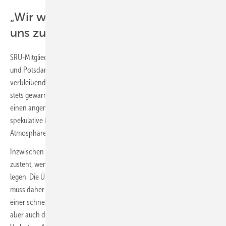
„Wir werden mehr CO
ausstoßen als
2
uns zusteht“
SRU-Mitglied Prof. Dr. Wolfgang Lucht, Humboldt-Universität zu Berlin
und Potsdam-Institut für Klimafolgenforschung: „Das noch
verbleibende CO
-Budget schmilzt rapide. Die Klimawissenschaft hat
2
stets gewarnt, dass sich das Fenster schließt, in dem Deutschland
einen angemessenen Beitrag leisten kann, ohne auf weitgehend
spekulative Maßnahmen wie eine künftige Entnahme von CO
aus der
2
Atmosphäre oder Budgetzukäufe im Ausland zurückzugreifen.
Inzwischen ist unausweichlich, dass wir mehr CO
ausstoßen als uns
2
zusteht, wenn wir unseren Anteil an der Weltbevölkerung zugrunde
legen. Die Überschreitung dieses fairen deutschen Budgets für 1,5 °C
muss daher umso mehr Ansporn sein, mit neuer Entschlossenheit an
einer schnelleren Reduzierung der Emissionen zu arbeiten. Es wirft
aber auch die Frage nach der Verantwortung für Schäden und