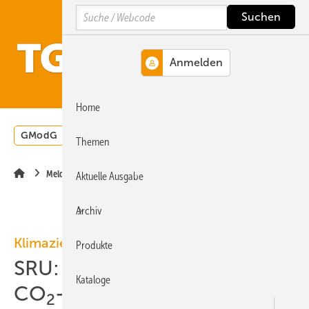
Springe
Springe
Springe
Search
auf
auf
auf
Hauptinhalt
Hauptmenü
SiteSearch
MENÜ
Home
GModG
Wärmepumpe
Heizungsförderung
Energ
Themen
Meldungen
Aktuelle Ausgabe
Archiv
Klimaziele
Produkte
SRU: Deutschlands 1,5-Grad-
Kataloge
CO
-Budget ist
2