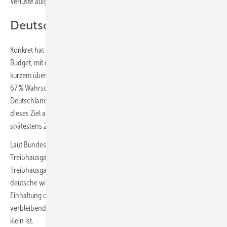
Verluste aufgrund der Überschreitung auf.“
Deutschland verringert zu langsam
Konkret hat Deutschland seinen fairen Anteil an einem globalen CO
-
2
Budget, mit dem die 1,5-°C-Grenze eingehalten werden kann, seit
kurzem überschritten. Auch für eine Temperaturgrenze von 1,75 °C mit
67 % Wahrscheinlichkeit umfasst das maximale CO
-Budget für
2
Deutschland nur noch 3900 Mio. t CO
. Würden die Emissionen für
2
dieses Ziel ab heute linear auf null reduziert, müsste Deutschland
spätestens 2037 CO
-neutral sein.
2
Laut Bundes-Klimaschutzgesetz sollen bis zum Jahr 2045 die
Treibhausgasemissionen so weit gemindert werden, dass Netto-
Treibhausgasneutralität erreicht wird. Aus Sicht des SRU sollte sich die
deutsche wie die internationale Klimapolitik weiterhin an der
Einhaltung der 1,5-°C-Grenze orientieren, selbst wenn das hierfür
verbleibende CO
-Budget auch auf globaler Ebene inzwischen sehr
2
klein ist.