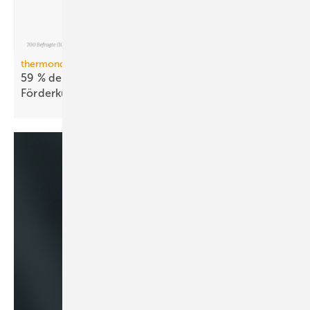
thermondo Wärmepumpen-Monitor
59 % der Haus­be­sit­zer stellen sich gegen
För­der­kür­zungen