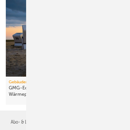
Gebäudemodernisierungsgesetz
GMG-Eckpunkte: Es kommt jetzt auf
Wärmepumpen
an
Abo- & Leserservice
AGB
Alle Inhalte chronologisch