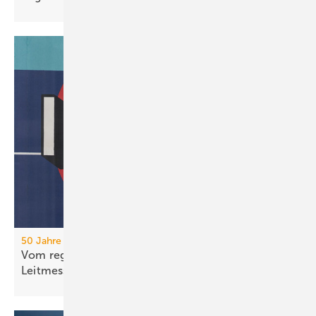
50 Jahre IFH/Intherm
Vom regionalen Bran­chen­treff zur süd­deut­schen
Leit­messe