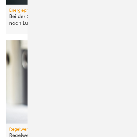
Energiepreise
Bei der Strompreissenkung für Wärmepumpen ist
noch
Luft
Regelwerk
Regelwerk-Update für Dezember
2025