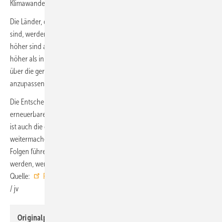
Klimawandel am heftigsten zu.
Die Länder, die am wenigsten für den Klimawandel verantwortlich
sind, werden voraussichtlich Einkommensverluste erleiden, die 60 %
höher sind als in den Ländern mit höherem Einkommen und 40 %
höher als in den Ländern mit höheren Emissionen. Sie verfügen auch
über die geringsten Ressourcen, um sich an die Klimafolgen
anzupassen.
Die Entscheidung liegt bei uns: Ein Strukturwandel hin zu einem
erneuerbaren Energiesystem ist für unsere Sicherheit notwendig und
ist auch die ökonomisch vernünftige Lösung. Wenn wir so
weitermachen wie bisher, wird der Klimawandel zu katastrophalen
Folgen führen. Die Temperatur des Planeten kann nur stabilisiert
werden, wenn wir aufhören Öl, Gas und Kohle zu verbrennen.“ ■
Quelle:
Potsdam-Institut für Klimafolgenforschung
, Corinna Bertz
/ jv
Originalpublikation:
Maximilian Kotz, Anders Levermann,