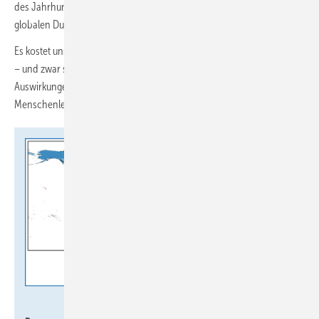
des Jahrhunderts noch höher sein und bis Ende des Jahrhunderts im
globalen Durchschnitt bis zu 60 % betragen.
Es kostet uns viel weniger, das Klima zu schützen, als dies nicht zu tun
– und zwar selbst dann, wenn man nur rein wirtschaftliche
Auswirkungen berücksichtigt und weitere Folgen wie die Verluste von
Menschenleben oder der biologischen Vielfalt außen vor lässt.“
Kotz et al., Nature