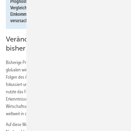
Prognostizierte Einkommensveränderungen im Jahr 2049 im
Vergleich zu einer Wirtschaft ohne Klimawandel. Die
Einkommensveränderungen sind eine Folge der bereits
verursachten Emissionen.
Veränderungen kleinteiliger als
bisher analysiert
Bisherige Prognosen der durch den Klimawandel verursachten
globalen wirtschaftlichen Schäden haben sich hauptsächlich auf die
Folgen des Anstiegs der Jahresmitteltemperatur auf Länderebene
fokussiert und lange Zeiträume betrachtet. In der vorliegenden Studie
nutzte das Forschungsteam hingegen neueste empirische
Erkenntnisse darüber, wie Wetterextreme und -änderungen das
Wirtschaftswachstum in mehr als 1600 subnationalen Regionen
weltweit in den letzten 40 Jahren beeinflusst haben.
Auf diese Weise konnten die Forschenden die durch Temperatur- und