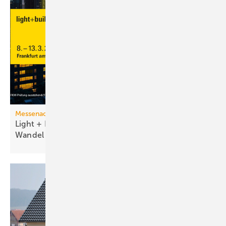
Messenachlese
Light + Building 2026 macht tech­no­lo­gi­schen
Wan­del
sicht­bar