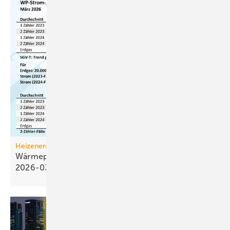
Heizenergiekosten
Wärmepumpen­strom-/Gas­preis-Baro­meter
2026-03