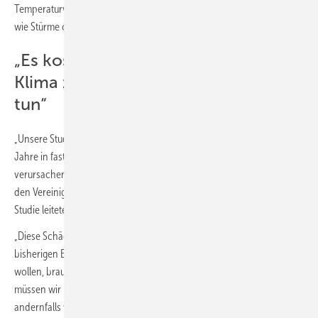
Temperaturvariabilität. Die Berücksichtigung anderer Wetterextreme
wie Stürme oder Waldbrände könnte sie noch weiter erhöhen.“
„Es kostet uns viel weniger, das
Klima zu schützen, als dies nicht zu
tun“
„Unsere Studie zeigt, dass der Klimawandel innerhalb der nächsten 25
Jahre in fast allen Ländern der Welt massive wirtschaftliche Schäden
verursachen wird, auch in Ländern wie Deutschland, Frankreich und
den Vereinigten Staaten“, sagt PIK-Forscherin Leonie Wenz, die die
Studie leitete.
„Diese Schäden innerhalb der nächsten Jahre sind eine Folge unserer
bisherigen Emissionen. Wenn wir zumindest einige davon vermeiden
wollen, brauchen wir mehr Anpassungsmaßnahmen. Zusätzlich
müssen wir unsere CO
-Emissionen drastisch und sofort reduzieren –
2
andernfalls werden die wirtschaftlichen Verluste in der zweiten Hälfte