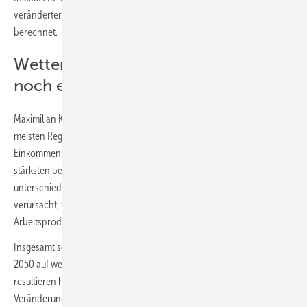
veränderter klimatischer Bedingungen auf das Wirtschaftswachstum
berechnet.
Wetterextreme könnten die Kosten
noch erhöhen
Maximilian Kotz, PIK-Forscher und Erstautor der Studie: „Für die
meisten Regionen, darunter Nordamerika und Europa, werden hohe
Einkommensverluste prognostiziert, wobei Südasien und Afrika am
stärksten betroffen sind. Diese Verluste werden durch
unterschiedlichste wirtschafts-relevante Wirkungen des Klimawandels
verursacht, zum Beispiel Folgen für landwirtschaftliche Erträge,
Arbeitsproduktivität oder Infrastruktur.“
Insgesamt schätzen die Forschenden die jährlichen Schäden im Jahr
2050 auf weltweit rund 38 Billionen US-Dollar. Kotz: „Diese Schäden
resultieren hauptsächlich aus dem Temperaturanstieg, aber auch aus
Veränderungen bei den Niederschlägen und der