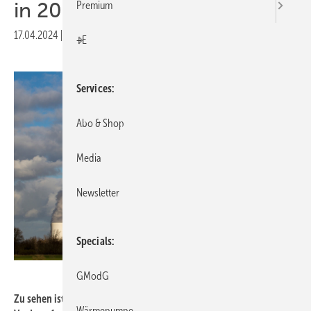
in 2050
Premium
17.04.2024
|
Druckvorschau
+E
Services
Abo & Shop
Media
Newsletter
Specials
AxelRedder – stock.adobe.com
GModG
Zu sehen ist zwar insbesondere kondensierender Wasserdampf, die
Wärmepumpe