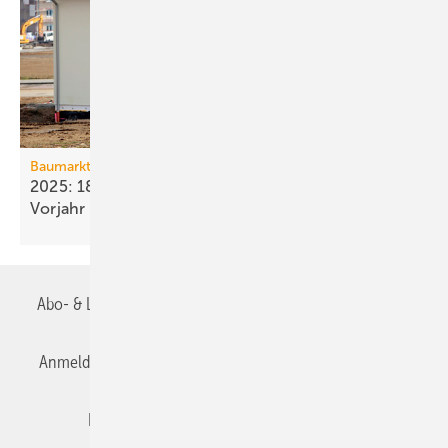
Baumarkt
2025: 18 % weniger Bau­fertig­stellun­gen als im
Vorjahr
Abo- & Leserservice
AGB
Alle Inhalte chronologisch
Anmelden
Anmeldung & Registrierung
Datenschutz
Editor's choice
E-Paper
Fachbeiträge