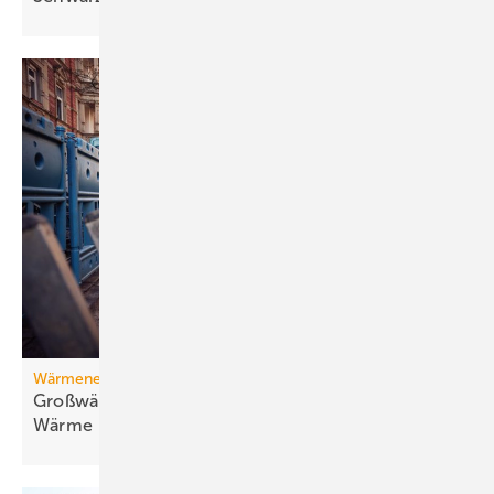
Wärmenetz
Großwärmepumpen: Weg­be­rei­ter für fossil­freie
Wär­me