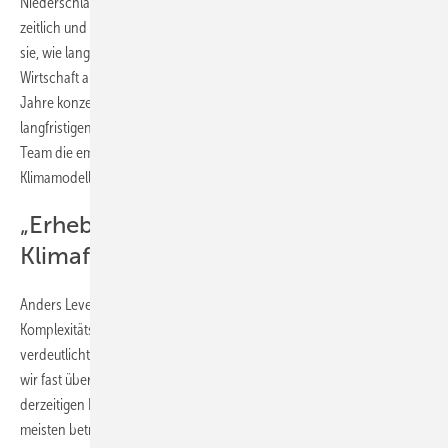
Niederschlagsveränderungen zu erwartenden zukünftigen Schäden
zeitlich und räumlich sehr detailliert beziffern. Zudem berücksichtigten
sie, wie lange sich die Klimafolgen in der Vergangenheit auf die
Wirtschaft ausgewirkt haben. Indem sie sich dann auf die nächsten 26
Jahre konzentrierten, konnten sie Unsicherheiten reduzieren, die mit
langfristigen Projektionen verbunden sind. Dafür kombinierte das
Team die empirischen Ergebnisse mit Simulationen von 21
Klimamodellen der neusten Generation.
„Erhebliche Ungleichheit der
Klimafolgen“
Anders Levermann, Leiter der Forschungsabteilung
Komplexitätsforschung am PIK und Autor der Studie: „Unsere Studie
verdeutlicht die erhebliche Ungleichheit der Klimafolgen: Zwar stellen
wir fast überall Auswirkungen fest, insgesamt das 80-fache des
derzeitigen Bundeshaushalts, aber die tropischen Länder sind am
meisten betroffen. Weil es dort bereits wärmer ist, schlägt dort der