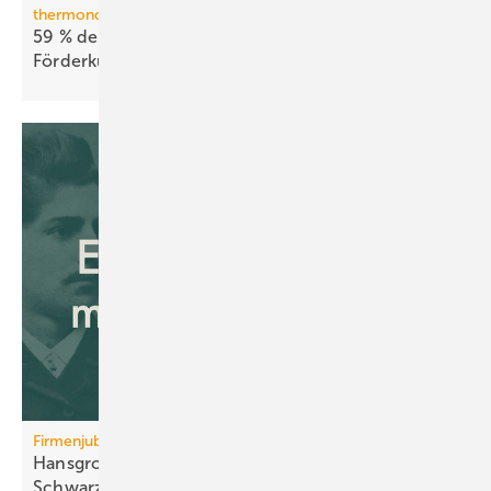
thermondo Wärmepumpen-Monitor
59 % der Haus­be­sit­zer stellen sich gegen
För­der­kür­zungen
Firmenjubiläum
Hansgrohe: 125 Jahre Sa­ni­tär­tech­nik aus dem
Schwarz­wald