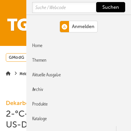
Springe
Springe
Springe
Search
auf
auf
auf
Hauptinhalt
Hauptmenü
SiteSearch
MENÜ
Home
GModG
Wärmepumpe
Heizungsförderung
Energ
Themen
Meldungen
Aktuelle Ausgabe
Archiv
Dekarbonisierung
Produkte
2-°C-Klimawandel: 38 Bio.
Kataloge
US-Dollar Schäden pro Jahr