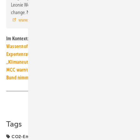
Leonie Wenz (2024): The economic commitment of climate
change. Nature. [DOI: 10.1038/s41586-024-07219-0]
www.nature.com/articles/s41586-024-07219-0
Im Kontext:
Wasserstoff-Heizungen: Zahlt sich das für die Wärmewende aus?
Expertenrat: Zielverfehlung 2023 für Gebäude ist nicht eindeutig
„Klimaneutrales“ Erdgas: DUH geht gegen 15 Gasversorger vor
MCC warnt vor Fehlschluss: Netto-null ist nicht klimaneutral
Bund nimmt 2023 mit Emissionshandel über 18 Mrd. Euro ein
Teilen
Link kopieren
Tags
CO2-Emissionen
CO2-Fußabdruck