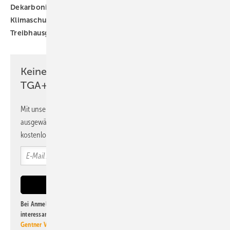
Dekarbonisierung
Energieträger
Folge
Klimaschutzziele
Klimawandel
Klimaziele
Treibhausgas-Budget
Treibhausgasemissionen
Keine Zeit? Kein Problem mit dem
TGA+E Newsletter!
Mit unserem Newsletter erhalten Sie regelmäßig von uns
ausgewählte Informationen und Neuigkeiten, gebündelt und
kostenlos direkt ins Postfach.
Bei Anmeldung zu diesem Newsletter bin ich damit einverstanden, über
interessante Verlags- und Online-Angebote
der Marken der Alfons W.
Gentner Verlag GmbH & Co. KG
informiert zu werden. Diese