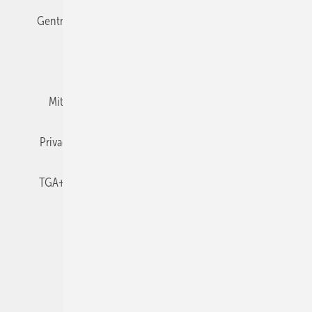
Gentner Verlag
Impressum
Karriere bei Gentner
Team
Mediaservice
Mitgliedschaften und Engagement
Newsletter
Privacy Manager
RSS-Feed
TGA+E abonnieren
TGA+E-WissensCheck
Veranstaltungen / Webinare
© 2026 TGA+E Fachplaner