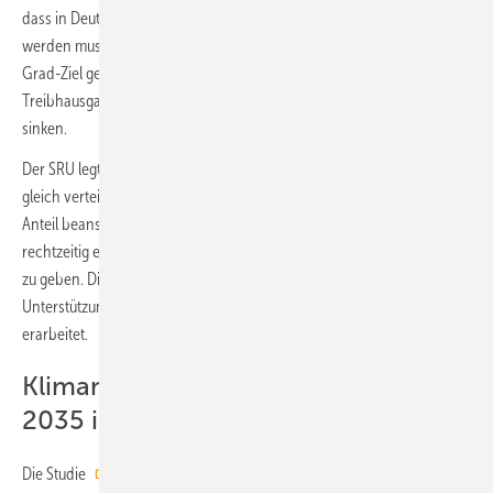
dass in Deutschland CO
-Neutralität schon bis etwa 2035 erreicht
2
werden muss, wenn ein angemessener Beitrag zum globalen 1,5-
Grad-Ziel geleistet werden soll. Die über CO
hinausgehenden
2
Treibhausgasemissionen müssen danach ebenfalls sehr schnell
sinken.
Der SRU legt dabei zugrunde, dass die Pro-Kopf-Emissionen weltweit
gleich verteilt werden und Deutschland keinen überproportionalen
Anteil beanspruchen darf. Doch wie lässt sich dieses Ziel noch
rechtzeitig erreichen? Hierzu versucht eine Studie Diskussionsimpulse
zu geben. Die Studie wurde vom Wuppertal Institut mit finanzieller
Unterstützung der GLS Bank für Fridays for Future Deutschland
erarbeitet.
Klimaneutrales Energiesystem bis
2035 ist machbar
Die Studie
CO
-neutral bis 2035: Eckpunkte eines deutschen
2