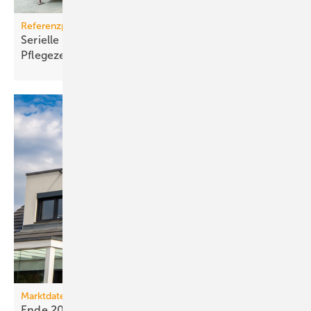
Referenzprojekt Geberit
Serielle Badfertigung im Pful­len­dor­fer
Pfle­ge­zen­trum
Marktdaten
Ende 2025 waren 4,8 Mio. Photovoltaik-Anlagen