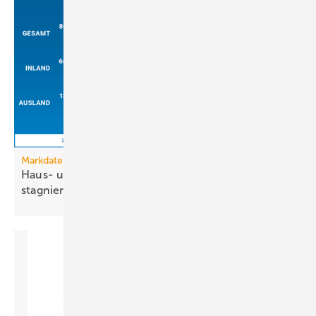
Markdaten
Haus- und Gebäude­technik: Reale Entwick­lung
stag­niert
2026