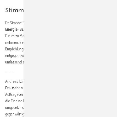
Stimmen aus der Branche
Dr. Simone Peter, Präsidentin des
Bundesverbands Erneuerbare
Energie (BEE)
„Wir sind gut beraten, die Forderungen von Fridays for
Future zu Maßnahmen einer drastischen CO
-Minderung ernst zu
2
nehmen. Sie beruhen auf wissenschaftlicher Expertise und der
Empfehlung, der fortschreitenden Klimakrise entschiedener als bisher
entgegen zu treten und die technologischen Chancen in Deutschland
umfassend zu nutzen.“
............
Andreas Kuhlmann, Vorsitzender der Geschäftsführung der
Deutschen Energie-Agentur (dena)
: „Die vom Wuppertal-Institut im
Auftrag von Fridays for Future erstellte Studie beschreibt Eckpunkte,
die für eine Klimaneutralität Deutschlands bereits im Jahr 2035
umgesetzt werden müssten. Sie weist zu Recht darauf hin, dass die
gegenwärtigen ebenfalls sehr ambitionierten Zielvorgaben der