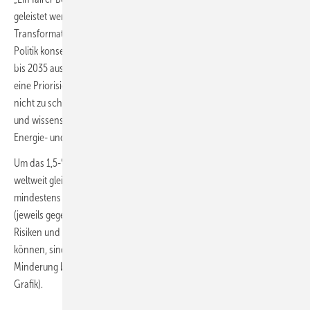
geleistet werden, wenn die kommende Bundesregierung die
Transformation des Energiesystems als Kernthema angeht und ihre
Politik konsequent auf das Ziel eines klimaneutralen Energiesystems
bis 2035 ausrichtet. Ohne schnelle CO
-Emissionseinsparungen und
2
eine Priorisierung von Klimaschutz in allen Politikbereichen dürfte das
nicht zu schaffen sein“, betont Dr. Sascha Samadi, Mitautor der Studie
und wissenschaftlicher Mitarbeiter in der Abteilung Zukünftige
Energie- und Industriesysteme am Wuppertal Institut.
Um das 1,5-°C-Budget einzuhalten, sind unter der Voraussetzung
weltweit gleicher Pro-Kopf-Emissionen CO
-Minderungen von
2
mindestens minus 60 bis 2025 und mindestens minus 85 % bis 2030
(jeweils gegenüber 1990) erforderlich. Denn entscheidend dafür, die
Risiken und Auswirkungen des Klimawandels erheblich verringern zu
können, sind die kumulierten Emissionen. Eine gleichmäßige, lineare
Minderung bis 2035 ist dafür allerdings nicht ausreichend (siehe
Grafik).