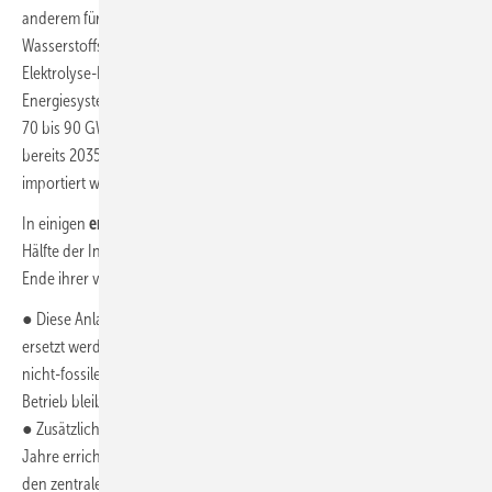
anderem für die Stahlerzeugung – unerlässlich. Bisher sieht die
Wasserstoffstrategie der Bundesregierung frühestens 2035 eine
Elektrolyse-Leistung von lediglich 10 GW vor. Für ein klimaneutrales
Energiesystem bis 2035 müssten bis dahin allerdings voraussichtlich
70 bis 90 GW an installierter Kapazität erreicht werden, sofern nicht
bereits 2035 klimaneutrale Energieträger in sehr großem Umfang
importiert werden können.
In einigen
energieintensiven Industriebranchen
erreicht rund die
Hälfte der Industrieanlagen in den kommenden zehn Jahren das
Ende ihrer vorgesehenen Lebensdauer.
● Diese Anlagen müssen durch klimaverträgliche neue Prozesse
ersetzt werden, zudem müssen bestehende Anlagen bis 2035 auf
nicht-fossile Technologien umgestellt werden, sofern sie weiter in
Betrieb bleiben sollen.
● Zusätzlich muss ein Wasserstoff-Pipelinenetz innerhalb weniger
Jahre errichtet werden, da Wasserstoff für viele Industriebereiche
den zentralen Schlüssel für die Umstellung darstellt.