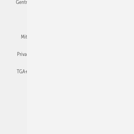
Gentner Verlag
Impressum
Karriere bei Gentner
Team
Mediaservice
Mitgliedschaften und Engagement
Newsletter
Privacy Manager
RSS-Feed
TGA+E abonnieren
TGA+E-WissensCheck
Veranstaltungen / Webinare
© 2026 TGA+E Fachplaner