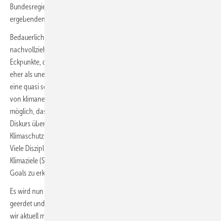
Bundesregierung für die sich aus dem Pariser Klimaabkommen
ergebenden Zielvorgaben für Deutschland nicht ausreichen.
Bedauerlicherweise fehlt es den darin beschriebenen Eckpunkten an
nachvollziehbaren Machbarkeitspfaden. Sie enthält im Gegenteil
Eckpunkte, die ein Erreichen der von dieser Studie anvisierten Ziele
eher als unerreichbar erscheinen lässt. Zu nennen ist hier beispielhaft
eine quasi sofortige 4%ige Sanierungsrate oder der großskalige Import
von klimaneutralem Wasserstoff bis 2035. Es ist daher durchaus
möglich, dass diese Studie dem dringend erforderlichen konkreten
Diskurs über eine zielführende Rahmensetzung eher im Wege steht.
Klimaschutz ist eine allumfassende gesellschaftliche Herausforderung.
Viele Disziplinen sind hier gefragt, was auch im Kontext der Pariser
Klimaziele (SDG13) und all den anderen Sustainable Development
Goals zu erkennen ist.
Es wird nun höchste Zeit, dass die damit verbundenen Diskussionen
geerdet und mit konkreten Pfaden unterlegt werden. Daran arbeiten
wir aktuell mit einer Vielzahl von Stakeholdern und Gutachtern in der