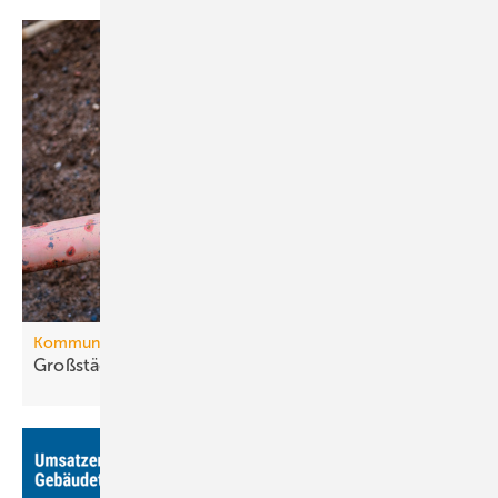
Kommunale Wärmeplanung
Großstädte ver­ab­schie­den sich vom
Gas