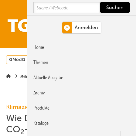
Springe
Springe
Springe
Search
auf
auf
auf
Hauptinhalt
Hauptmenü
SiteSearch
MENÜ
Home
GModG
Wärmepumpe
Heizungsförderung
Energ
Themen
Meldungen
Aktuelle Ausgabe
Archiv
Klimaziele
Produkte
Wie Deutschland bis 2035
Kataloge
CO
-neutral werden kann
2