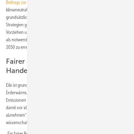
Beitrags zur Einhaltung der 1,5-°C-Grenze
zeigt, dass ein
klimaneutrales Energiesystem bis 2035 zwar sehr ambitioniert, aber
grundsätzlich machbar ist –­ sofern alle aus heutiger Sicht möglichen
Strategien gebündelt werden. Notwendig dafür ist vor allem ein
Vorziehen und Intensivieren von Maßnahmen, die in vielen Studien
als notwendig beschrieben werden, um Treibhausgasneutralität bis
2050 zu erreichen.
Fairer Beitrag erfordert schnelles
Handeln
Eile ist grundsätzlich geboten. „Um eine Chance zu haben, die
Erderwärmung auf 1,5 °C zu beschränken, müssten die deutschen
Emissionen insbesondere in den kommenden fünf Jahren – und
damit vor allem in der nächsten Legislaturperiode – dramatisch
abnehmen“ mahnt Prof. Dr.-Ing. Manfred Fischedick,
wissenschaftlicher Geschäftsführer des Wuppertal Instituts.
„Ein fairer Beitrag zur Einhaltung der 1,5-°C-Grenze kann nur noch