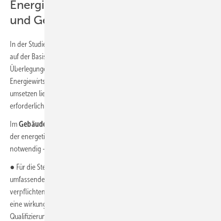
Energiewirtschaft, Industrie, Verkehr
und Gebäude im Fokus
In der Studie untersuchten die Forschenden des Wuppertal Instituts
auf der Basis bestehender Energieszenarien und weitergehender
Überlegungen, wie sich CO
-Neutralität besonders in den Sektoren
2
Energiewirtschaft, Industrie, Verkehr und Gebäude bereits bis 2035
umsetzen ließe. Dafür sind aus ihrer Sicht u. a. folgende Maßnahmen
erforderlich:
Im
Gebäudebereich
ist eine massive und nie dagewesene Steigerung
der energetischen Sanierungsrate auf eine Höhe von etwa 4 %/a
notwendig – aktuell liegt die Rate bei lediglich rund 1 %/a.
● Für die Steigerung der energetischen Sanierungsrate ist ein
umfassender Maßnahmenmix notwendig, der etwa von einer
verpflichtenden Sanierung beim Immobilienverkauf oder -erbe über
eine wirkungsvolle CO
-Bepreisung bis hin zu einer Ausbildungs- und
2
Qualifizierungsoffensive im Handwerk und beschleunigter Einführung