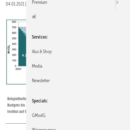
Premium
04.01.2021
|
Druckvorschau
+E
Services
Abo & Shop
Media
Newsletter
Wuppertal Institut // SRU
Beispielhafter CO 2 -Emissionspfad zur Einhaltung des deutschen 1,5-°C-
Specials
Budgets bis 2035, inklusive des Zielpfads der Bundesregierung. Wuppertal
Institut auf Basis des Sachverständigenrats für Umweltfragen (SRU), 2020.
GModG
Wärmepumpe