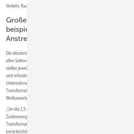
Verkehr, Rad- und Fußinfrastruktur.
Große Herausforderungen erfordern
beispiellose politische
Anstrengungen
Die skizzierten Szenarien zur Zielerreichung bis 2035 erfordern in
allen Sektoren die parallele Umsetzung vielfältiger Maßnahmen. Sie
stellen jeweils für sich stehend schon große Herausforderungen dar
und erfordern beispiellose politische Anstrengungen. Auch
Unternehmen müssen bereit sein und die Möglichkeit haben, den
Transformationsprozess mitzugestalten – ohne die globale
Wettbewerbsfähigkeit einzubüßen.
„Um die 1,5-°C-Grenze einzuhalten, ist vor allem aber die breite
Zustimmung der Gesellschaft notwendig. Dafür muss der
Transformationspfad gerecht ausgestaltet und soziale Aspekte
berücksichtigt werden“, mahnt Fischedick.