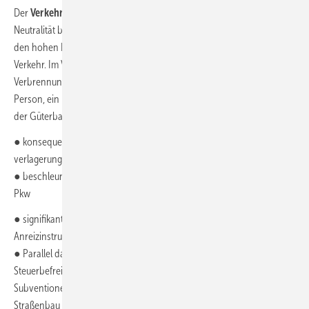
Der
Verkehr
in Deutschland muss für die Zielerreichung CO
-
2
Neutralität bis 2035 erheblich verringert werden. Verantwortlich für
den hohen Energiebedarf sind maßgeblich der Pkw- und der Lkw-
Verkehr. Im Vergleich zur Bahn benötigt ein Auto mit
Verbrennungsmotor das 4,8-fache an Energie pro Kilometer und
Person, ein Lkw das 5,6-fache pro Tonne und Kilometer gegenüber
der Güterbahn. Den Verkehr betreffende Schritte sind insbesondere:
● konsequente Maßnahmen für Verkehrsvermeidung und -
verlagerung
● beschleunigte Einführung alternativer Antriebe, vor allem Elektro-
Pkw
● signifikant höhere CO
-Preise auf fossile Kraftstoffe als zentrales
2
Anreizinstrument
● Parallel dazu: Abschaffung klimaschädlicher Subventionen wie
Steuerbefreiung von Flugbenzin, Dieselprivileg, Dienstwagenprivileg,
Subventionen für Regionalflughäfen, bevorzugter Investitionen in
Straßenbau und stattdessen beschleunigter Ausbau von öffentlichem