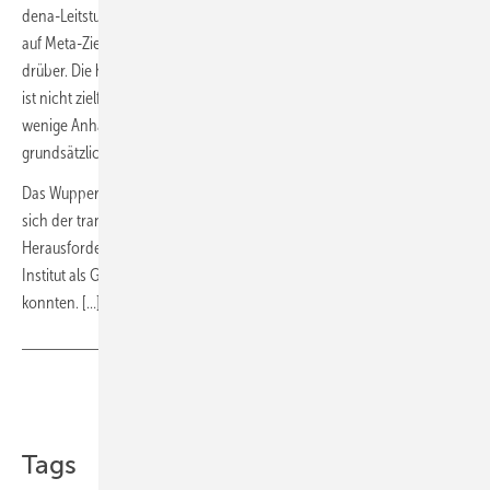
dena-Leitstudie Aufbruch Klimaneutralität. In der gegenwärtigen, eher
auf Meta-Ziele abzielenden Diskussion geht einiges drunter und
drüber. Die heute vorgestellte Studie sehe ich daher eher kritisch. Es
ist nicht zielführend, mit Eckpunkten, für deren Erreichbarkeit es nur
wenige Anhaltspunkte gibt, den Diskurs zu prägen. Die attestierte
grundsätzliche Machbarkeit ist eine nicht hinterlegte Behauptung.
Das Wuppertal Institut ist ein hervorragend aufgestelltes Institut, das
sich der transformatorischen und technologischen
Herausforderungen bewusst ist. Daher sind wir froh, dass wir das
Institut als Gutachter auch für unsere dena-Leitstudie gewinnen
konnten. […]“ ■
Teilen
Link kopieren
Tags