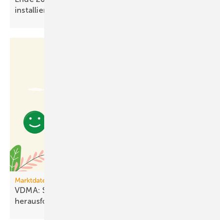
installiert
Marktdaten
VDMA: Stimmung stabil – Geschäfts­lage bleibt
heraus­fordernd