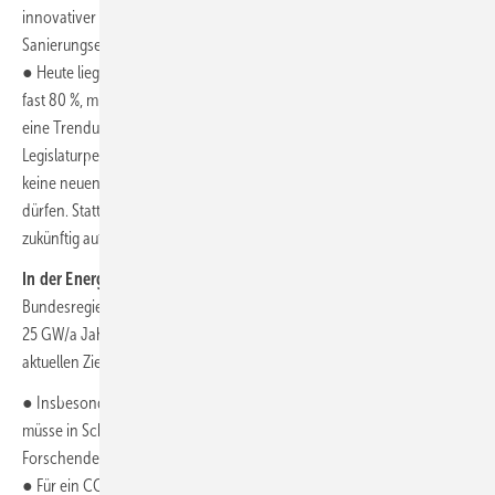
innovativer Verfahren, wie industrieller Vorfertigung von
Sanierungselementen, reicht.
● Heute liegt der Anteil an installierten fossilen Heizungen noch bei
fast 80 %, mit der Zielsetzung CO
-Neutralität müsste schon kurzfristig
2
eine Trendumkehr erfolgen. Spätestens in der nächsten
Legislaturperiode müsste die Entscheidung getroffen werden, dass
keine neuen fossil befeuerten Heizungen mehr installiert werden
dürfen. Stattdessen sollte der Fokus bei neu eingebauten Heizungen
zukünftig auf Wärmepumpen liegen.
In der Energiewirtschaft
müssten die Ausbauziele der
Bundesregierung von Wind- und Solarenergie insgesamt mindestens
25 GW/a Jahr betragen – mehr als eine Verdopplung gegenüber den
aktuellen Zielen der Regierung.
● Insbesondere der Ausbau der Windenergie an Land (Onshore)
müsse in Schwung gebracht werden ­– hier sind nach Ansicht der
Forschenden mindestens 7 oder besser 10 GW/a erforderlich.
● Für ein CO
-neutrales Energiesystem ist Wasserstoff – unter
2