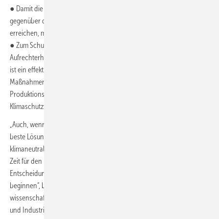
● Damit die klimaneutralen Schlüsseltechnologien einen Preisvorteil
gegenüber den konventionellen CO
-intensiven Technologien
2
erreichen, muss der CO
-Preis schon kurzfristig deutlich ansteigen.
2
● Zum Schutz gegen die Verlagerung von CO
-Emissionen und zur
2
Aufrechterhaltung der Wettbewerbsfähigkeit der deutschen Industrie
ist ein effektiver „Carbon-Leakage-Schutz“ notwendig, also
Maßnahmen, die vermeiden, dass CO
-intensive
2
Produktionsverfahren in Länder mit weniger strengen
Klimaschutzvorgaben verlagert werden.
„Auch, wenn möglicherweise noch Unsicherheiten über die langfristig
beste Lösung bestehen, muss der Aufbau der Infrastruktur für eine
klimaneutrale Industrie schon heute beginnen. Andernfalls reicht die
Zeit für den Umbau gegebenenfalls nicht aus. Daher müssen jetzt
Entscheidungen getroffen werden und die Umsetzung sehr schnell
beginnen“, betont Dr. Georg Kobiela, ebenfalls Mitautor der Studie und
wissenschaftlicher Mitarbeiter in der Abteilung Zukünftige Energie-
und Industriesysteme am Wuppertal Institut.