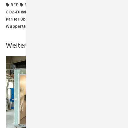
BEE
Bundes-Klimaschutzgesetz
CO2-Budget
CO2-Fußabdruck
Deutschland
Gebäudesektor
Pariser Übereinkommen
Treibhausgasemissionen
Wuppertal Institut
dena
Weitere Inhalte