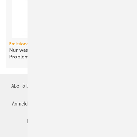
Emissionen
Nur was man sehen und spüren kann, ist es ein
Problem?
Abo- & Leserservice
AGB
Alle Inhalte chronologisch
Anmelden
Anmeldung & Registrierung
Datenschutz
Editor's choice
E-Paper
Fachbeiträge