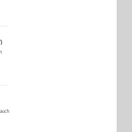
)
en
 auch