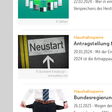
22.02.2024
-
Wer in ei
Versprechens des Herst
Vaillant
Haushaltssperre
Antragstellung 
20.01.2024
-
Mit der E
2024 ist die Antrags­p
Stockwerk-Fotodesign –
stock.adobe.com
Haushaltssperre
Bundesregierung
26.11.2023
-
Wegen der 