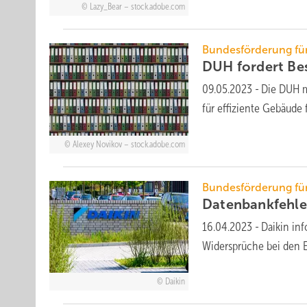
Lazy_Bear – stock.adobe.com
Bundesförderung für
DUH fordert Be
09.05.2023
-
Die DUH m
für effiziente Gebäud
Alexey Novikov – stock.adobe.com
Bundesförderung für
Datenbankfehler
16.04.2023
-
Daikin in
Widersprüche bei den 
Daikin