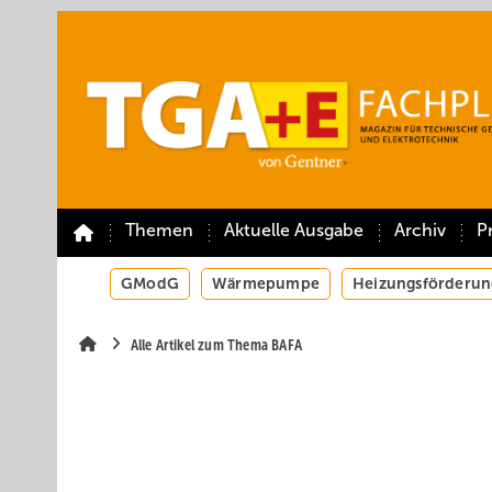
Springe
Springe
Springe
auf
auf
auf
Hauptinhalt
Hauptmenü
SiteSearch
Themen
Aktuelle Ausgabe
Archiv
P
GModG
Wärmepumpe
Heizungsförderun
Alle Artikel zum Thema BAFA