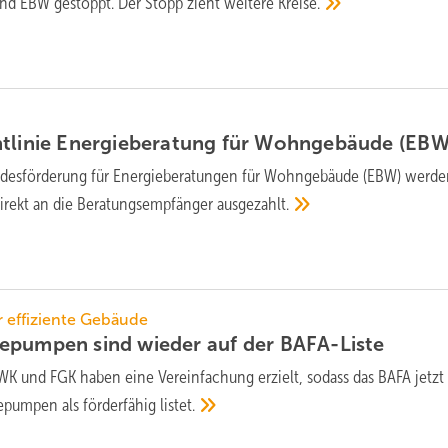
nd EBW gestoppt. Der Stopp zieht weitere
Kreise.
htlinie Energiebe­ratung für Wohngebäude
(EBW
ndesförderung für Energieberatungen für Wohngebäude (EBW) werd
direkt an die Beratungsempfänger
ausgezahlt.
 effiziente Gebäude
epumpen sind wieder auf der
BAFA-Liste
K und FGK haben eine Vereinfachung erzielt, sodass das BAFA jetzt
epumpen als förderfähig
listet.