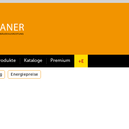
rodukte
Kataloge
Premium
+E
g
Energiepreise