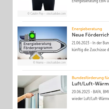
Energieberatung EBN u
Catalin Pop – stock.adobe.com
Energieberatung
Neue Förderric
21.06.2023
-
In der Bu
künftig die Zuschüsse 
hkama – stock.adobe.com
Bundesförderung für
Luft/Luft-Wärm
20.06.2023
-
BAFA, BMW
wieder Luft/Luft-Wärm