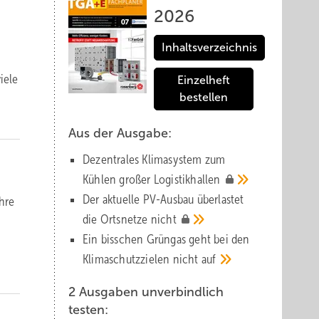
2026
Inhaltsverzeichnis
iele
Einzelheft
bestellen
Aus der Ausgabe:
Dezentrales Klimasystem zum
Kühlen großer
Logistik­hallen
Der aktuelle PV-Ausbau über­lastet
ihre
die Orts­netze
nicht
Ein bisschen Grüngas geht bei den
Klima­schutz­zielen nicht
auf
2 Ausgaben unverbindlich
testen: