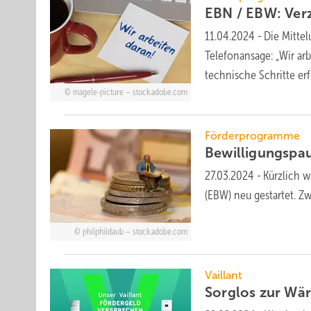
EBN / EBW: Ver
11.04.2024
-
Die Mitte
Telefonansage: „Wir arb
technische Schritte
erf
magele-picture – stock.adobe.com
Förderprogramme
Bewilli­gungs­pau
27.03.2024
-
Kürzlich wu
(EBW) neu ge­star­tet. Zw
philphildaub – stock.adobe.com
Vaillant
Sorglos zur Wä