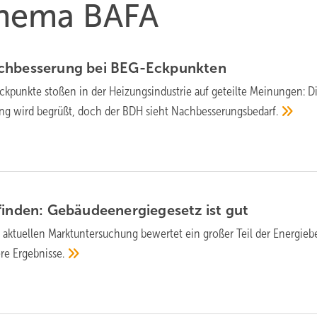
 Thema BAFA
h­bes­se­rung bei
BEG-Eck­punk­ten
kpunkte stoßen in der Heizungsindustrie auf geteilte Meinungen: D
tung wird begrüßt, doch der BDH sieht
Nach­bes­se­rungs­be­darf.
finden: Gebäude­ener­gie­gesetz ist
gut
 aktuellen Markt­unter­such­ung be­wer­tet ein gro­ßer Teil der Ener­gie­be
ere
Er­geb­nisse.