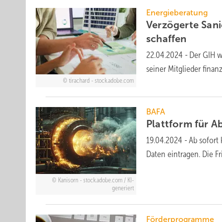
Energieberatung
Verzögerte Sani
schaffen
22.04.2024
-
Der GIH w
seiner Mitglieder finanz
tirachard - stock.adobe.com
BAFA
Plattform für A
19.04.2024
-
Ab sofort
Daten eintragen. Die F
Kanisorn - stock.adobe.com / KI-
generiert
Förderprogramme