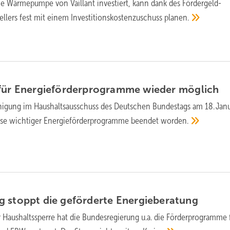
ne Wärmepumpe von Vaillant investiert, kann dank des Fördergeld-
ellers fest mit einem Investitionskostenzuschuss
planen.
für Energie­förder­pro­gramme wieder
möglich
inigung im Haus­halts­ausschuss des Deutschen Bundestags am 18. Jan
ause wichtiger Energie­förder­pro­gramme beendet
worden.
 stoppt die ge­förderte
Energie­beratung
Haushaltssperre hat die Bundesregierung u.a. die Förderprogramme 