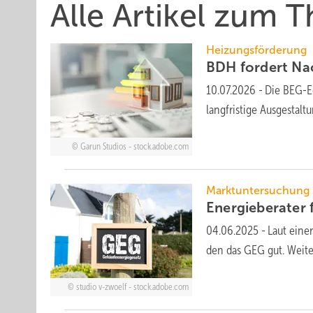
Alle Artikel zum
Heizungsförderung
BDH fordert Nac
10.07.2026
-
Die BEG-Ec
langfristige Ausgestal
Garun Studios - stock.adobe.com
Marktuntersuchung
Energie­berater 
04.06.2025
-
Laut einer
den das GEG gut. Wei­t
studio v-zwoelf - stock.adobe.com