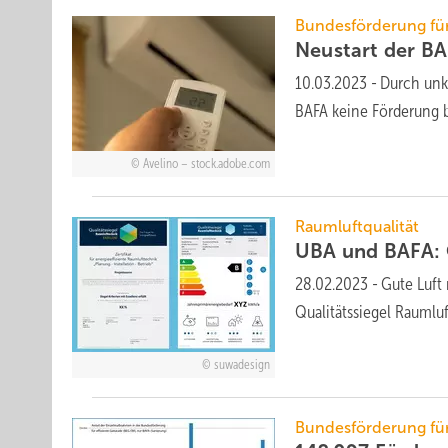
Bundesförderung für
Neustart der B
10.03.2023
-
Durch unk
BAFA keine Förderung 
Avelino – stock.adobe.com
Raumluftqualität
UBA und BAFA: 
28.02.2023
-
Gute Luft
Qualitätssiegel Raumlu
suwadesign
Bundesförderung für