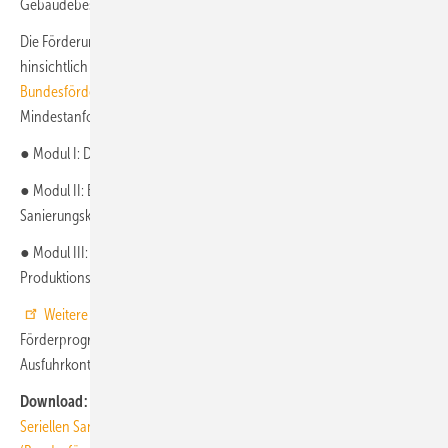
Gebäudebestands in Deutschland beitragen.
Die Förderung erfolgt in drei Modulen, wobei für jedes Modul
hinsichtlich des Stands der Technik die in den Anlagen zur Richtlinie
Bundesförderung effiziente Gebäude
(BEG) festgelegten technischen
Mindestanforderungen erfüllt sein müssen.
● Modul I: Durchführbarkeitsstudien
● Modul II: Entwicklung und Erprobung serieller
Sanierungskomponenten für individuelle Pilotprojekte
● Modul III: Ergänzende Investitionsbeihilfen zum Aufbau von
Produktionskapazitäten serieller Sanierungskomponenten
Weitere Erläuterungen und eine umfangreiche FAQ
hat das das
Förderprogramm administrierende Bundesamt für Wirtschaft und
Ausfuhrkontrolle (BAFA) zusammengestellt.
Download:
Richtlinie für die Förderung von Pilotprojekten der
Seriellen Sanierung und flankierenden Maßnahmen