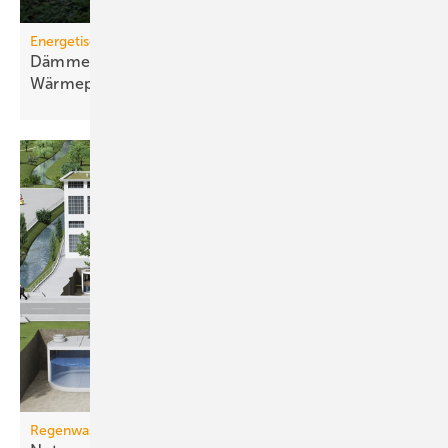
Energetische Sanierung in der Wohnungswirtschaft
Dämmen, Heizungssanierung und
Wärmepumpen-Lösungen
Regenwassermanagement