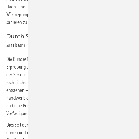
Dach- und Fassadenelementen sowie vorgefertigter Haustechnik (z. B.
Wärmepumpenmodule) Gebäude schnell und hochwertig energetisch
sanieren zu können.
Durch Skalierungseffekte sollen die Kosten
sinken
Die Bundesförderung Serielle Sanierung fördert die Entwicklung,
Erprobung und Herstellung neuartiger Verfahren und Komponenten
der Seriellen Sanierung. Angereizt durch das Förderprogramm sollen
technische und konzeptionelle Innovationen zur Seriellen Sanierung
entstehen – indem Bauunternehmen, Zulieferunternehmen oder
handwerkliche Betriebe neue Lösungen anbieten, weiterentwickeln
und eine Kostendegression u. a. durch Stückzahlen und automatisierte
Vorfertigung erzielen.
Dies soll den Weg zu beschleunigten, umfassenden Sanierungen
ebnen und dadurch zur Verbesserung der Energieeffizienz des