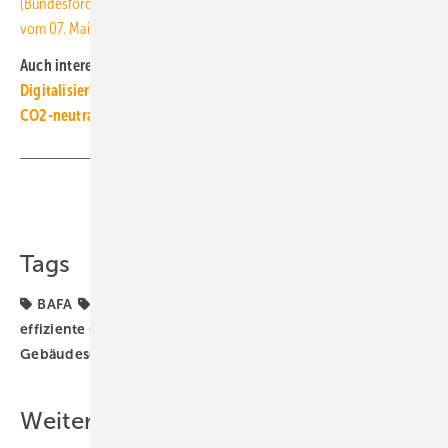
(Bundesförderung Serielle Sanierung) vom 23. April 2021, BAnz AT
vom 07. Mai 2021 B1
■
Auch interessant:
Digitalisierung erreicht die Bauwirtschaft
CO2-neutrale Gebäude nur mit Materialwende
Teilen
Link kopieren
Tags
BAFA
Bundesförderung
Bundesförderung für
effiziente Gebäude
Förderprogramme
Förderung
Gebäudesektor
Sanierung
serielle Sanierung
Weitere Inhalte