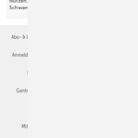
Nutzen, versickern, verdunsten: klimaresiliente
Schwammstadt
Abo- & Leserservice
AGB
Alle Inhalte chronologisch
Anmelden
Anmeldung & Registrierung
Datenschutz
Editor's choice
E-Paper
Fachbeiträge
Gentner Verlag
Impressum
Karriere bei Gentner
Team
Mediaservice
Mitgliedschaften und Engagement
Newsletter