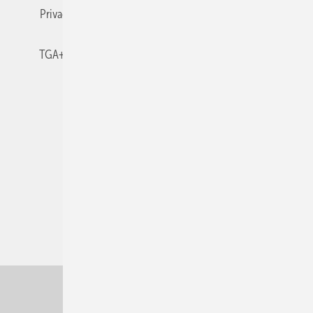
Privacy Manager
RSS-Feed
TGA+E abonnieren
TGA+E-WissensCheck
Veranstaltungen / Webinare
© 2026 TGA+E Fachplaner
Nach oben