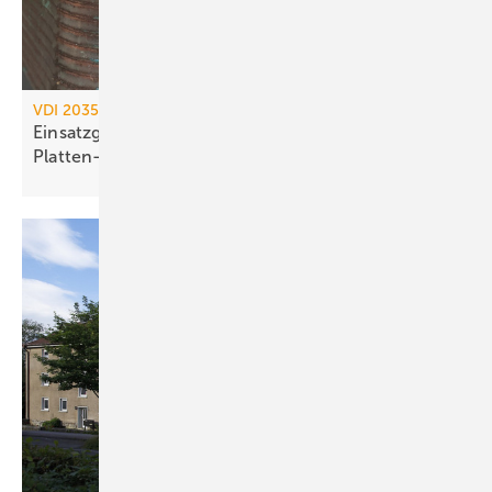
VDI 2035 / AGFW FW 510
Einsatzgrenzen kupfergelöteter
Platten-Wärme­übertrager