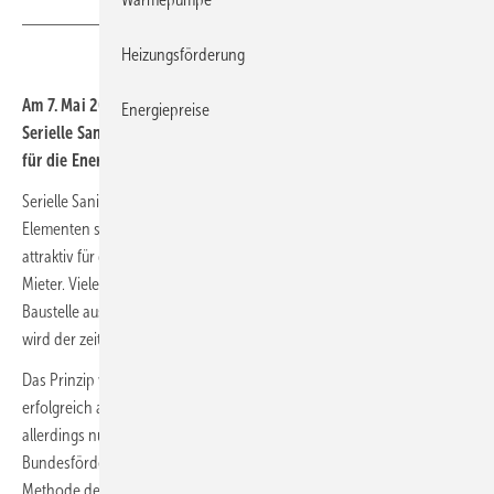
Heizungsförderung
Am 7. Mai 2021 ist das Förderprogramm „Bundesförderung
Energiepreise
Serielle Sanierung“ an den Start gegangen und soll neue Impulse
für die Energiewende im Gebäudesektor setzen.
Serielle Sanierung ermöglicht es, dass Gebäude mit vorgefertigten
Elementen schneller als bisher saniert werden können. Das ist
attraktiv für die Immobilienwirtschaft, für Eigentümer und für die
Mieter. Viele arbeitsintensive Tätigkeiten werden dabei abseits der
Baustelle ausgeführt und im Vergleich zur herkömmlichen Sanierung
wird der zeitliche Aufwand vor Ort deutlich reduziert.
Das Prinzip wird für den Neubau (Fertighäuser) seit Langem
erfolgreich angewendet, bei der energetischen Modernisierung
allerdings nur in sehr geringem Umfang. Mit der neuen
Bundesförderung soll die Serielle Sanierung zu einer innovativen
Methode der Gebäudesanierung werden, um mit vorgefertigten