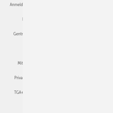
Anmelden
Anmeldung & Registrierung
Datenschutz
Editor's choice
E-Paper
Fachbeiträge
Gentner Verlag
Impressum
Karriere bei Gentner
Team
Mediaservice
Mitgliedschaften und Engagement
Newsletter
Privacy Manager
RSS-Feed
TGA+E abonnieren
TGA+E-WissensCheck
Veranstaltungen / Webinare
© 2026 TGA+E Fachplaner