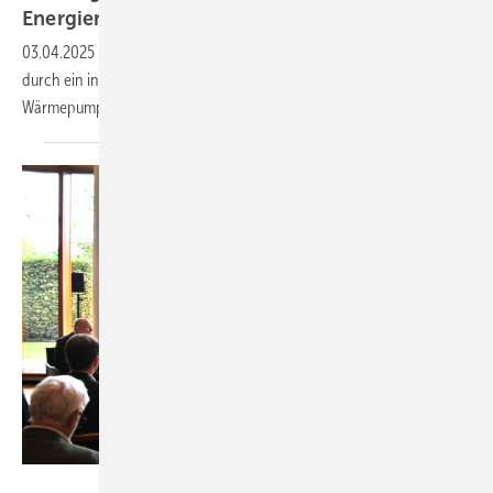
Energiemodul
03.04.2025
-
Die SWSG hat die Hei­zung eines Mehr­familien­hauses
durch ein in­dus­triell vor­ge­fertig­tes Energie­modul mit 4 Luft/Wasser-
Wärme­pumpen von Daikin
ersetzt.
Uwe Manzke