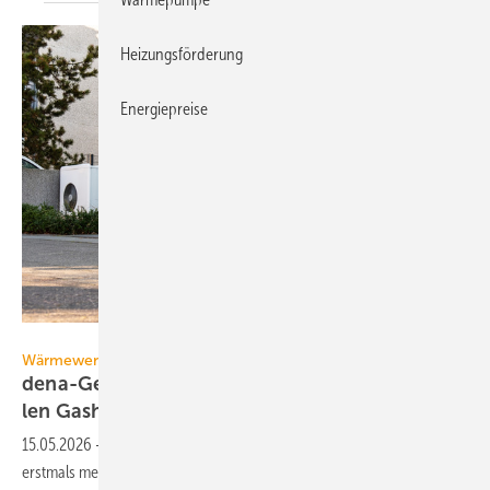
Heizungsförderung
Energiepreise
Robert Poorten - stock.adobe.com
Wärmewende
dena-Gebäudereport: Wär­me­pum­pen über­ho­
len
Gas­hei­zun­gen
15.05.2026
-
Der dena-Gebäudereport 2026 zeigt: 2025 wurden
erstmals mehr Wärmepumpen als Gasheizungen verkauft.