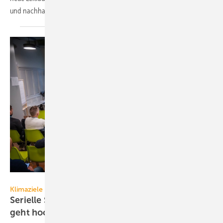
und nachhaltiger zu planen und
umzusetzen.
dena / Claudius Pflug
Klimaziele
Serielle Sanierungen: Kosten sin­ken, Tempo
geht
hoch