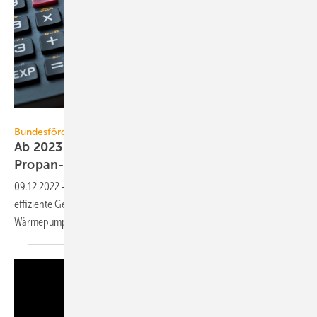
Stockfotos-MG – stock.adobe.com
Bundesförderung für effiziente Gebäude
Ab 2023 Boni für serielles Sanieren und
Propan-Wärmepumpen
09.12.2022
-
Ab 2023 gilt die 2. Reformstufe der Bundesförderung für
effiziente Gebäude. Neu: Boni für serielles Sanieren und
Wärmepumpen mit natürlichem
Kältemittel.