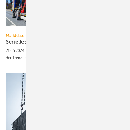
Zigmunds - stock.adobe.com
Marktdaten
Serielles Sanieren: die Nachfrage steigt
weiter
21.05.2024
-
Eine aktuelle Auswertung der BEG-Förderung zeigt, dass
der Trend immer stärker zu seriellen Sanierungslösungen
geht.