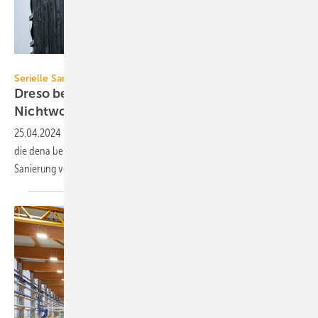
dena / Claudius Pflug
Serielle Sanierung
Dreso berät dena bei
Nicht­wohn­gebäude-Energie­sprong
25.04.2024
-
Drees & Sommer sowie Capgemini Invent unterstützen
die dena bei der Energiesprong-Markteinführung zur seriellen
Sanierung von
Nichtwohngebäuden.