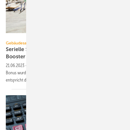
Ecoworks
Gebäudesanierung
Serielle Sanierung: BEG Bonus wirkt als
Booster
21.06.2023
-
Schon in den vier Monaten nach Einführung des BEG
Bonus wurden 108 serielle Sanierungen bewilligt. Allein im April
entspricht das rund 14 %
Steigerung.