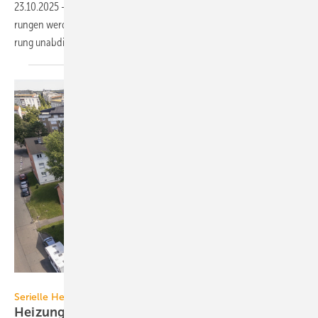
23.10.2025
-
Eine Evaluation der dena verdeut­licht: Serielle Sanie­
rungen wer­den wirt­schaft­licher und plan­barer, die ver­läss­liche Förde­
rung
unab­dingbar.
Daikin
Serielle Heizungssanierung
Heizungswende mit industriell vor­ge­fertig­tem