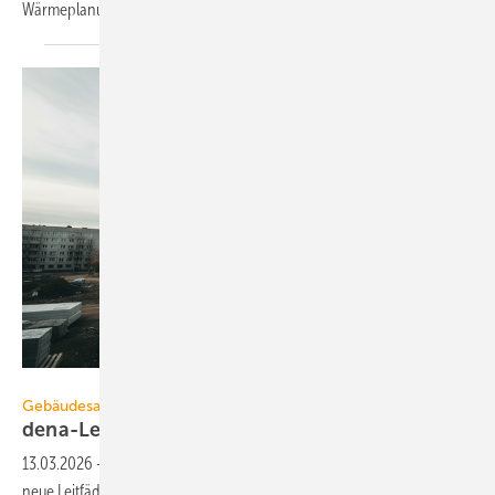
Wärmeplanung und serielle Sanierung machen
Fortschritte.
Erzeugt mit Gemini durch Löffler / Online-Redaktion
Gebäudesanierung
dena-Leitfäden für serielle
Sanierungen
13.03.2026
-
Das Kompetenzzentrum Serielles Sanieren der dena stellt
neue Leitfäden bereit, um energetische Sanierungsprojekte effizienter