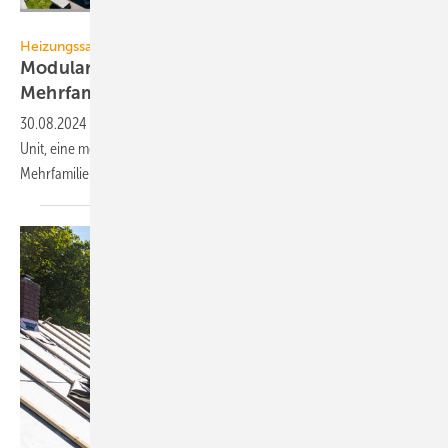
Alois Müller / Vaillant
Heizungssanierung
Modulare Heiz­zentrale mit Wärme­pumpen für
Mehr­familien­häuser
30.08.2024
-
Vaillant und Alois Müller installieren die erste Energy
Unit, eine modulare Heizzentrale mit Wärmepumpen für
Mehrfamilienhäuser im
Bestand.