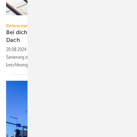
Stiebel Eltron
Referenzprojekt
Bei dichter Bebauung: Wärmepumpen unterm
Dach
20.08.2024
-
Ein Pilotprojekt der Düsseldorfer LEG für die serielle
Sanierung zeigt, wie die Wärmewende im Geschosswohnungsbau
beschleunigt werden
kann.