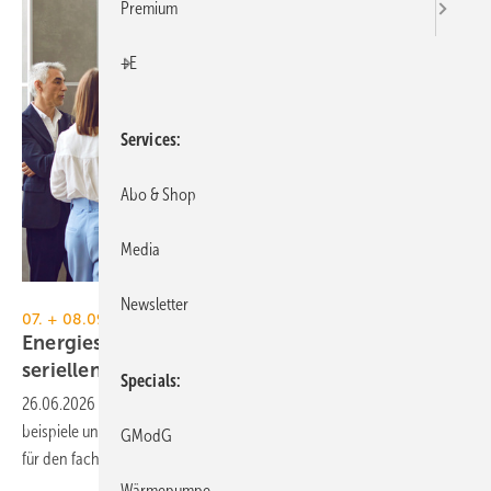
Premium
+E
Services
Abo & Shop
Media
Studio Romantic - stock.adobe.com
Newsletter
07. + 08.09.2026, Berlin
Energiesprong Festival 2026: Wege zur
seriellen
Sanierung
Specials
26.06.2026
-
Das Energiesprong Festival bietet Fach­vor­träge, Praxis­
bei­spiele und Work­shops rund um die serielle Sanie­rung sowie Raum
GModG
für den fach­li­chen
Austausch.
Wärmepumpe