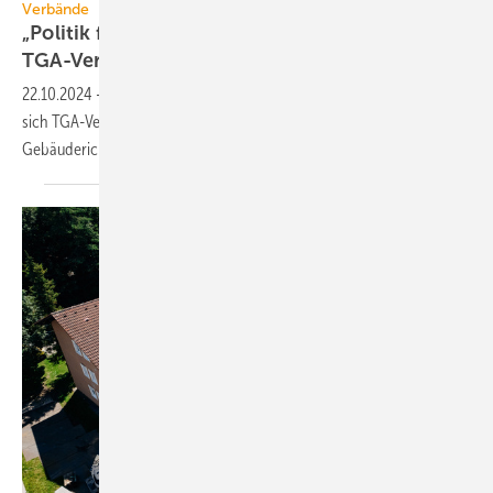
Verbände
„Politik fragt Wirtschaft“ – 6. EnergyTalk der
TGA-Verbände
22.10.2024
-
Beim 6. EnergyTalk „Politik fragt Wirtschaft” tauschten
sich TGA-Verbände mit Politikern über die Umsetzung der EU-
Gebäuderichtlinie
aus.