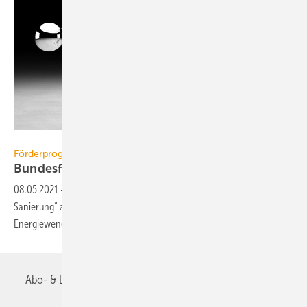
Chad Baker / The Image Bank / Getty Images
Förderprogramme
Bundesförderung Serielle Sanierung
gestartet
08.05.2021
-
Am 7. Mai 2021 ist die „Bundesförderung Serielle
Sanierung“ an den Start gegangen und soll neue Impulse für die
Energiewende im Gebäudesektor
setzen.
Abo- & Leserservice
AGB
Alle Inhalte chronologisch