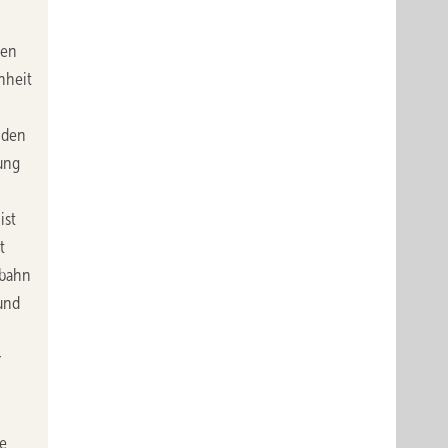
gen
nheit
 den
ung
ist
t
obahn
und
r
ie