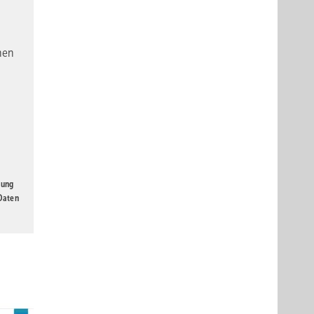
nen
gung
 Daten