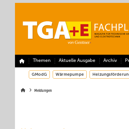
Springe
Springe
Springe
auf
auf
auf
Hauptinhalt
Hauptmenü
SiteSearch
Themen
Aktuelle Ausgabe
Archiv
P
GModG
Wärmepumpe
Heizungsförderun
Meldungen