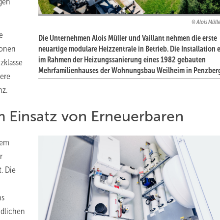
gen
Alois Mülle
e
Die Unternehmen Alois Müller und Vaillant nehmen die erste
ionen
neuartige modulare Heizzentrale in Betrieb. Die Installation 
im Rahmen der Heizungssanierung eines 1982 gebauten
zklasse
Mehrfamilienhauses der Wohnungsbau Weilheim in Penzber
tere
nz.
 Einsatz von Erneuerbaren
dem
r
. Die
hs
dlichen