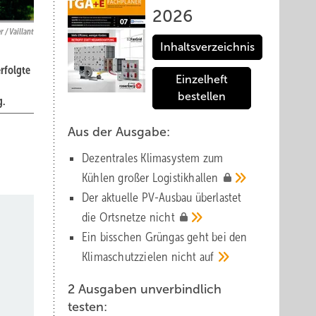
2026
r / Vaillant
Inhaltsverzeichnis
erfolgte
Einzelheft
bestellen
g.
Aus der Ausgabe:
Dezentrales Klimasystem zum
Kühlen großer
Logistik­hallen
Der aktuelle PV-Ausbau über­lastet
die Orts­netze
nicht
Ein bisschen Grüngas geht bei den
Klima­schutz­zielen nicht
auf
2 Ausgaben unverbindlich
testen: