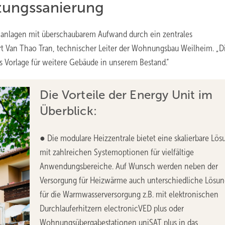
eizungssanierung
hnanlagen mit überschaubarem Aufwand durch ein zentrales
 Van Thao Tran, technischer Leiter der Wohnungsbau Weilheim. „D
ls Vorlage für weitere Gebäude in unserem Bestand.“
Die Vorteile der Energy Unit im
Überblick:
● Die modulare Heizzentrale bietet eine skalierbare Lös
mit zahlreichen Systemoptionen für vielfältige
Anwendungsbereiche. Auf Wunsch werden neben der
Versorgung für Heizwärme auch unterschiedliche Lösu
für die Warmwasserversorgung z.B. mit elektronischen
Durchlauferhitzern electronicVED plus oder
Wohnungsübergabestationen uniSAT plus in das