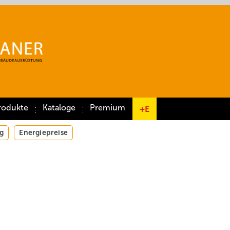
rodukte
Kataloge
Premium
+E
g
Energiepreise