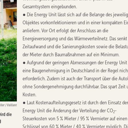
Gesamtsystem eingebunden.
● Die Energy Unit lässt sich auf die Belange des jeweili
Objektes vorkonfektionieren und in einer kompakten Ei
anliefern. Vor Ort erfolgt der Anschluss an die
Energieversorgung und das Wärmeverteilnetz. Das senkt
Zeitaufwand und die Sanierungskosten sowie die Belast
der Mieter durch Baumaßnahmen auf ein Minimum.
● Aufgrund der geringen Abmessungen der Energy Unit 
eine Baugenehmigung in Deutschland in der Regel nich
erforderlich. Zudem ist auch der Transport über die Aut
ohne Sondergenehmigung durchführbar. Das spart Zeit 
Kosten.
● Laut Kostenaufteilungsgesetz ist durch den Einsatz de
ller / Vaillant
Energy Unit die Änderung der Verteilung der CO
-
2
ird die
Steuerkosten von 5 % Mieter / 95 % Vermieter auf einen
g
Schlüssel von 60 % Mieter / 40 % Vermieter möglich. D