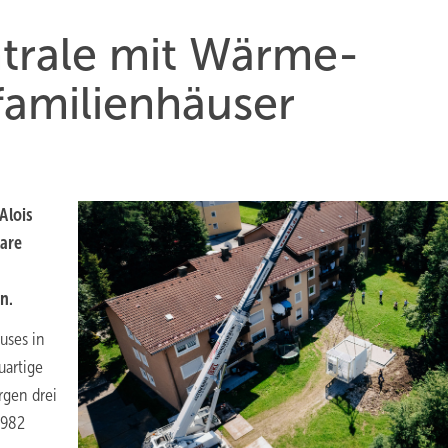
ntrale mit Wärme­
amilien­häuser
Alois
lare
n.
uses in
uartige
rgen drei
1982