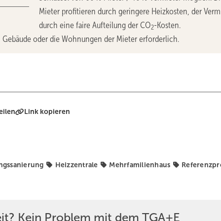
Mieter profitieren durch geringere Heizkosten, der Verm
durch eine faire Aufteilung der CO
-Kosten.
2
um Gebäude oder die Wohnungen der Mieter erforderlich.
eilen
Link kopieren
ngssanierung
Heizzentrale
Mehrfamilienhaus
Referenzpr
eit? Kein Problem mit dem TGA+E