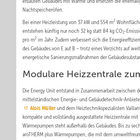
erbauten Gebäudes mit Wärme und ersetzen die ehemali
Nachtspeicheröfen.
2
Bei einer Heizleistung von 37 kW und 554 m
Wohnfläch
entstehen künftig nur noch 32 kg statt 84 kg CO
-Emiss
2
2
pro m
im Jahr. Zudem verbessert sich die Energieeffizien
des Gebäudes von E auf B – trotz eines Verzichts auf wei
energetische Sanierungsmaßnahmen der Gebäudesubsta
Modulare Heizzentrale zum
Die Energy Unit entstand in Zusammenarbeit zwischen 
mittelständischen Energie- und Gebäudetechnik-Anbiete
Alois Müller
und dem Heiztechnikspezialisten Vaillant
kompakte und vollständig ausgestattete Heizzentrale mit
Wärmepumpen steht außerhalb des Gebäudes. Bis zu sec
aroTHERM plus Wärmepumpen, die mit dem umweltfreun