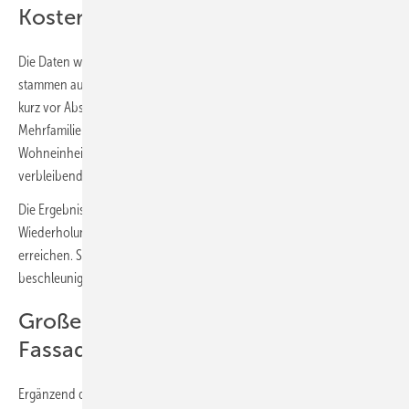
Kosten runter, Tempo rauf
Die Daten wurden anonym von den Projektpartnern bereitgestellt. Sie
stammen aus 14 fertiggestellten Projekten sowie einem weiteren, das
kurz vor Abschluss stand. Es handelt sich um Ein- und
Mehrfamilienhäuser unterschiedlicher Größe mit bis zu 198
Wohneinheiten. Bei 86 % der Gebäude wurde EH 55 realisiert, bei den
verbleibenden 14 % EH 40.
Die Ergebnisse machen auch deutlich, dass Projektgröße und
Wiederholungseffekte entscheidend sind, um Kostensenkungen zu
erreichen. Standardisierungen bei der Planung und bei Prozessen
beschleunigen die Abläufe und lassen die Kosten zusätzlich sinken.
Große Bandbreite marktreifer
Fassadenlösungen
Ergänzend dazu schafft der neue
Energiesprong-