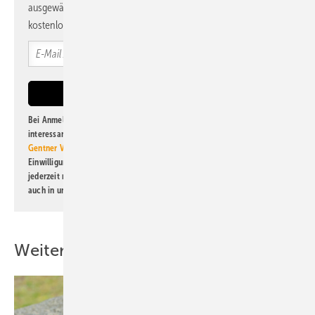
ausgewählte Informationen und Neuigkeiten, gebündelt und
kostenlos direkt ins Postfach.
Bei Anmeldung zu diesem Newsletter bin ich damit einverstanden, über
interessante Verlags- und Online-Angebote
der Marken der Alfons W.
Gentner Verlag GmbH & Co. KG
informiert zu werden. Diese
Einwilligung kann ich jederzeit widerrufen und eine Abmeldung ist
jederzeit möglich. Informationen zum Umgang mit Daten finden Sie
auch in unserer
Datenschutzerklärung
.
Weitere Inhalte