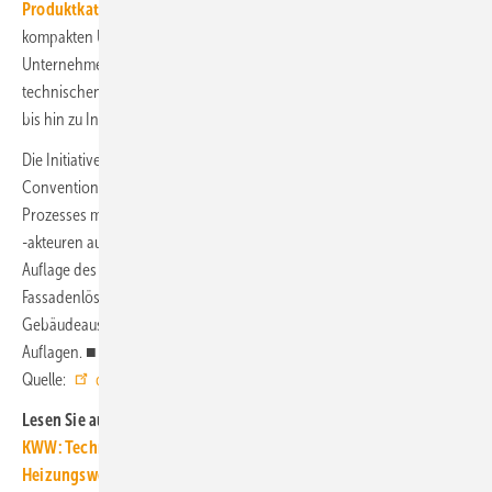
Produktkatalog
mehr Transparenz am Markt und bietet einen
kompakten Überblick zu verschiedenen, modularen Lösungen. 15
Unternehmen präsentieren darin ihre standardisierten Systeme – von
technischen Parametern wie U-Wert über Materialaufbau und Dicke
bis hin zu Installationsbedingungen und Nachhaltigkeitsaspekten.
Die Initiative zu dieser Übersicht ging von der Energiesprong
Convention 2024 aus. Sie ist das Ergebnis eines partizipativen
Prozesses mit mehr als 40 Partnerunternehmen, Fachakteurinnen und
-akteuren aus Wohnungswirtschaft, Industrie und Planung. Die erste
Auflage des Katalogs fokussiert sich auf die Darstellung von
Fassadenlösungen. Weitere Kapitel zu Technischer
Gebäudeausstattung (TGA) und Dachlösungen folgen in späteren
Auflagen. ■
Quelle:
dena
/ ml
Lesen Sie auch:
KWW: Tech­nik­ka­ta­log zur Wär­me­pla­nung ak­tua­li­siert
Heizungswende mit industriell vor­ge­fertig­tem Energiemodul