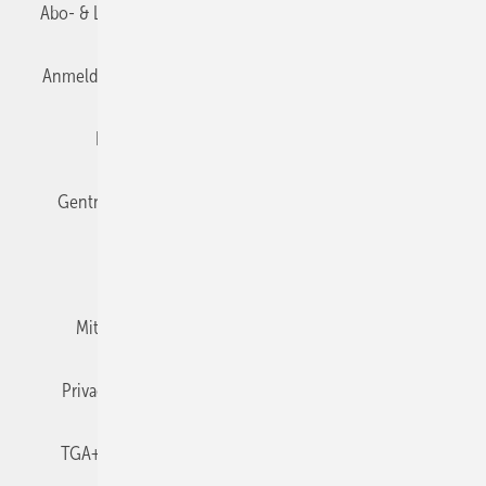
Abo- & Leserservice
AGB
Alle Inhalte chronologisch
Anmelden
Anmeldung & Registrierung
Datenschutz
Editor's choice
E-Paper
Fachbeiträge
Gentner Verlag
Impressum
Karriere bei Gentner
Team
Mediaservice
Mitgliedschaften und Engagement
Newsletter
Privacy Manager
RSS-Feed
TGA+E abonnieren
TGA+E-WissensCheck
Veranstaltungen / Webinare