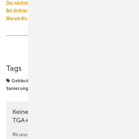
Das nächste Level der seriellen Sanierung
Bei dichter Bebauung: Wärmepumpen unterm Dach
Warum die Dekarbonisierung von Gebäuden plötzlich einfach ist
Teilen
Link kopieren
Tags
Gebäudesektor
Klimaziele
dena
serielle
Sanierung
Keine Zeit? Kein Problem mit dem
TGA+E Newsletter!
Mit unserem Newsletter erhalten Sie regelmäßig von uns