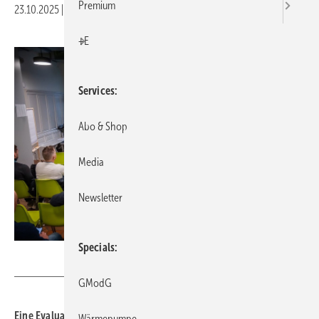
Premium
23.10.2025
|
Druckvorschau
+E
Services
Abo & Shop
Media
Newsletter
Specials
dena / Claudius Pflug
GModG
Eine Evaluation der dena verdeut­licht: Serielle Sanie­rungen wer­
Wärmepumpe