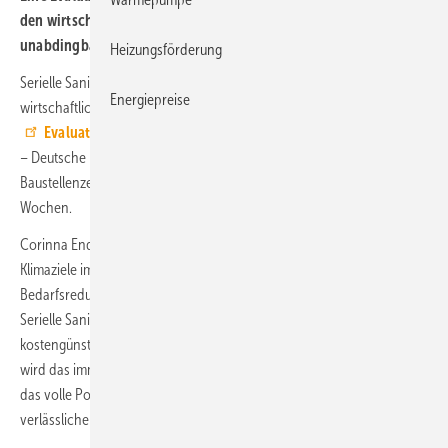
den wirt­schaft­licher und plan­barer, die ver­läss­liche Förde­rung
unab­dingbar.
Heizungsförderung
Serielle Sanierungen sind seit der Umsetzung mehrerer Pilotprojekte
Energiepreise
wirtschaftlicher und planbarer geworden: Das zeigt eine aktuelle
Evaluation
des Kompetenzzentrums Serielles Sanieren der dena
– Deutsche Energie-Agentur. Die Kosten sanken um rund ein Drittel,
Baustellenzeiten halbierten sich von 14 auf durchschnittlich 7
Wochen.
Corinna Enders, Vorsitzende der dena-Geschäftsführung: „Um die
Klimaziele im Gebäudesektor zu erreichen, ist eine deutliche
Bedarfsreduzierung durch mehr Energieeffizienz entscheidend.
Serielle Sanierungen bieten dafür eine schnelle, skalierbare und
kostengünstige Lösung – insbesondere im Mehrfamilienhausbereich
wird das immer attraktiver. Damit daraus ein Breitenmarkt wird, der
das volle Potenzial dieses Ansatzes ausschöpft, braucht es eine
verlässliche Förderung.“