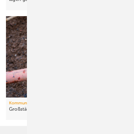
Kommunale Wärmeplanung
Großstädte ver­ab­schie­den sich vom
Gas