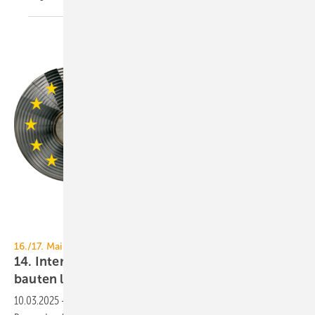
Energie- und Umweltzentrum am Deister GmbH
16./17. Mai 2025, Hannover
14. Internationales Buildair-Sym­po­si­um: Alt­
bau­ten luft­dicht
sa­nie­ren
10.03.2025
-
Im Fokus des Branchentreffens steht das Thema