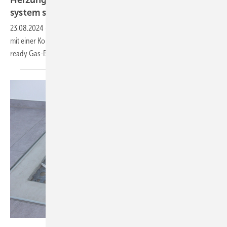
Heizung im Mehr­familien­haus mit Hybrid­
system
saniert
23.08.2024
-
Die alte Heizung einer Mehrfamilienhausanlage wurde
mit einer Kombination aus Luft-Wasser-Wärmepumpe und einem H
-
2
ready Gas-Brennwertkessel von Elco
erneuert.
Schütz