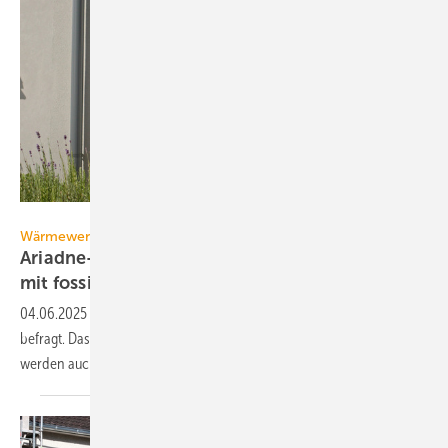
StockMediaProduction – stock.adobe.com
Wärmewende
Ariadne-Report: Wärme­pumpen fast gleich­auf
mit fos­silen
Heizungen
04.06.2025
-
Das Kopernikus-Projekt Ariadne hat 15.000 Haus­hal­te
be­fragt. Das Er­geb­nis: Wärme­pum­pen sen­ken die Heiz­kos­ten und
wer­den auch im Be­stand im­mer öf­ter
ein­ge­baut.