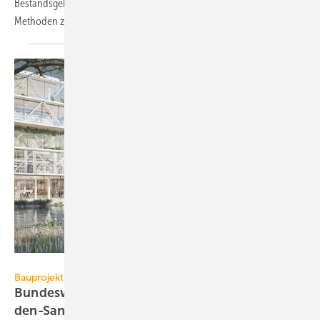
Bestandsgebäude luftdicht sanieren. Außerdem werden neue
Methoden zur Leckageortung
diskutiert.
h4a Gessert + Randecker
Bauprojekt
Bundeswehr-Universität: Partner für Mil­li­ar­
den-Sa­nie­rung
ge­sucht