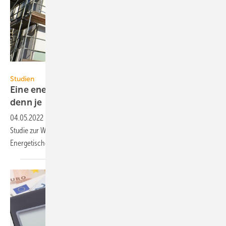
Flexmedia – stock.adobe.com
Studien
Eine energetische Sanierung lohnt sich mehr
denn
je
04.05.2022
-
Angesichts der großen Energiepreissprünge zeigt eine
Studie zur Wirtschaftlichkeit von Sanierungsmaßnahmen:
Energetische Sanierungen lohnen sich mehr denn
je.