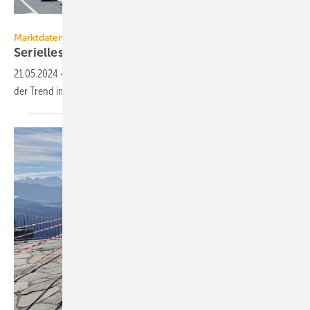
Zigmunds - stock.adobe.com
Marktdaten
Serielles Sanieren: die Nachfrage steigt
weiter
21.05.2024
-
Eine aktuelle Auswertung der BEG-Förderung zeigt, dass
der Trend immer stärker zu seriellen Sanierungslösungen
geht.