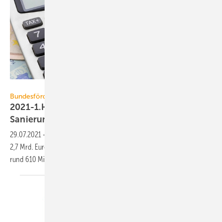
Zerbor / iStock / Getty Images Plus
Bundesförderung für effiziente Gebäude
2021-1.Hj: 2,7 Mrd. Euro für energetische
Sanierung
bewilligt
29.07.2021
-
Allein das BAFA hat im ersten Halbjahr 2021 mehr als
2,7 Mrd. Euro für die energetische Gebäudesanierung bewilligt und
rund 610 Mio. Euro
ausgezahlt.