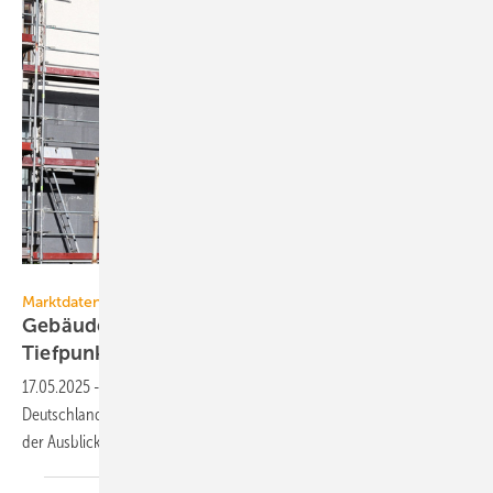
Björn Wylezich – stock.adobe.com
Marktdaten
Gebäudebestand: Sanierungs­quote 2024 auf
Tiefpunkt
17.05.2025
-
Die Quote ener­ge­tischer Sa­nie­run­gen von Immo­bi­lien in
Deutsch­land lag 2024 bei 0,69 %. Von die­sem Tief­punkt be­trach­tet ist
der Aus­blick: mo­de­rat
positiv.