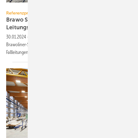
BRAWO SYSTEMS
Referenzprojekt
Brawo Systems: Erfolgreiche
Leitungssanierung in 3100 m
Höhe
30.01.2024
-
Wie eine Schweizer Kanaltechnik-Firma mit dem
Brawoliner-System die Herausforderungen der Sanierung der
Fallleitungen am Gornergrat in 3100 m Höhe
meisterte.