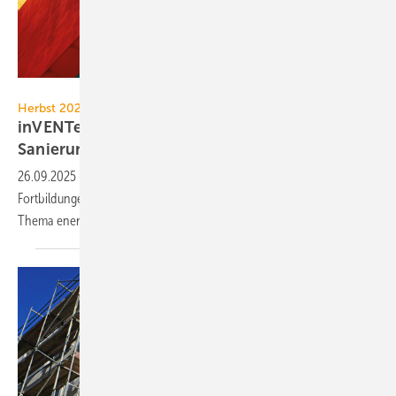
inVENTer
Herbst 2025
inVENTer-Seminare zu en­er­gie­ef­fi­zi­en­ter
Sa­nie­rung
26.09.2025
-
inVENTer bietet im Herbst 2025 kostenfreie
Fortbildungen für Architekten, Fachplaner und Energieberater zum
Thema energieeffiziente Sanierung
an.