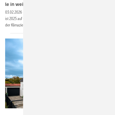
le in wei­ter
Fer­ne
03.02.2026
-
Die energetische Sanierungsquote im Gebäudebestand
ist 2025 auf 0,67 % gesunken – ein neuer Tiefpunkt, der das Erreichen
der Klimaziele weiter
erschwert.
Deutsche Energie-Agentur / Claudius Pflug