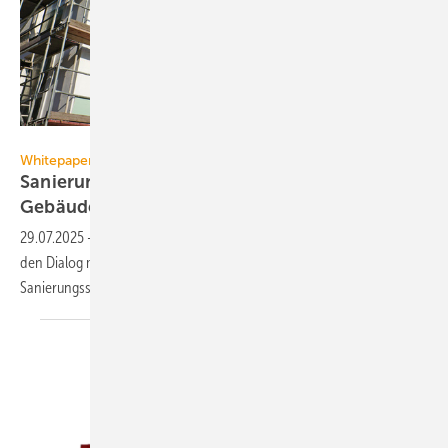
Hickendorf - stock.adobe.com
Whitepaper
Sanierungssprint: Tempo bei der
Ge­bäu­de­sa­nie­rung
29.07.2025
-
Die Deneff setzt mit einem Whitepaper einen Impuls für
den Dialog mit der Politik, wie wie das bestehende Momentum für den
Sanierungssprint genutzt werden
kann.