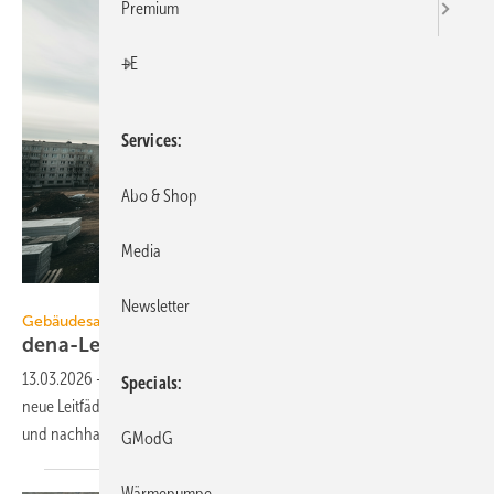
Premium
+E
Services
Abo & Shop
Media
Erzeugt mit Gemini durch Löffler / Online-Redaktion
Newsletter
Gebäudesanierung
dena-Leitfäden für serielle
Sanierungen
13.03.2026
-
Das Kompetenzzentrum Serielles Sanieren der dena stellt
Specials
neue Leitfäden bereit, um energetische Sanierungsprojekte effizienter
und nachhaltiger zu planen und
umzusetzen.
GModG
Wärmepumpe