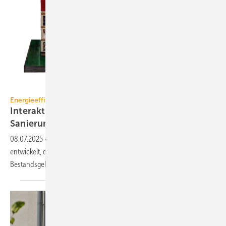
Stefan Thielicke
Energieeffizienz
Interaktives Ge­bäu­de­mo­dell zeigt
Sa­nie­rungs­potenziale
08.07.2025
-
Arup hat ein interaktives Modell aus Klemmbausteinen
entwickelt, das das Verständnis für energetische Sanierungen von
Bestandsgebäuden fördern
soll.