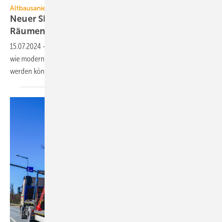
Altbausanierung
Neuer Show­room: Sanierungs­systeme in realen
Räu­men
15.07.2024
-
Schütz hat einen neuen Show­room eröffnet, der zeigt,
wie moderne Flächen­temperierungs­systeme in Alt­bauten inte­griert
werden
können.