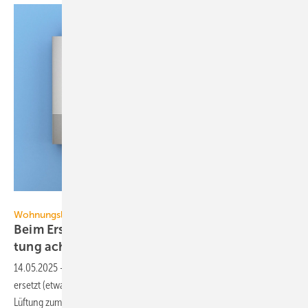
Getty Images/urfinguss
Wohnungslüftung
Beim Ersatz von Etagen­hei­zungen auf die Lüf­
tung
achten
14.05.2025
-
Wird eine Etagen­heizung durch eine zentrale Anlage
ersetzt (etwa eine Wärme­pumpe), sollte geprüft werden, ob eine
Lüftung zum Feuchte­schutz nötig
ist.