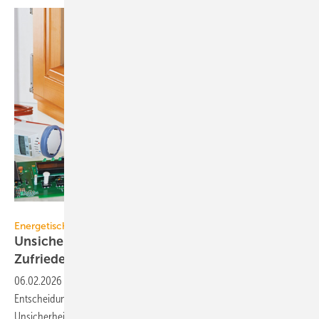
Ingo Bartussek - stock.adobe.com
Energetische Sanierung
Unsicherheit bremst Sanierung trotz hoher
Zufriedenheit
06.02.2026
-
Rund ein Zehntel der Hausbesitzer brechen den
Entscheidungsprozess für energetische Sanierungen ab, oft aus
Unsicherheit. Dabei ist die Zufriedenheit nach der Umsetzung sehr