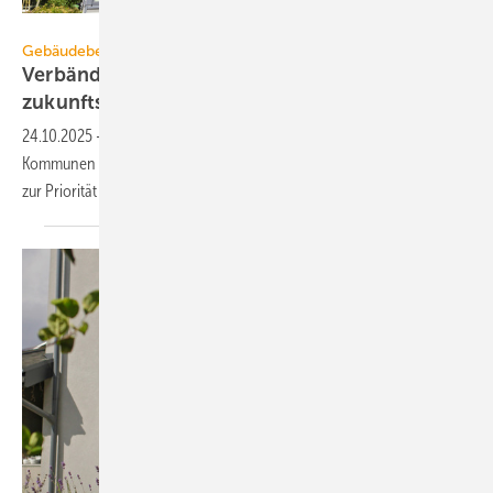
Tiberius Gracchus - stock.adobe.com
Gebäudebestand
Verbände fordern: Öffent­liche Gebäude
zukunfts­fest
machen
24.10.2025
-
Ein Verbändebündnis fordert Bund, Länder und
Kommunen auf, die energetische Sanierung öffentlicher Gebäude jetzt
zur Priorität zu
machen.