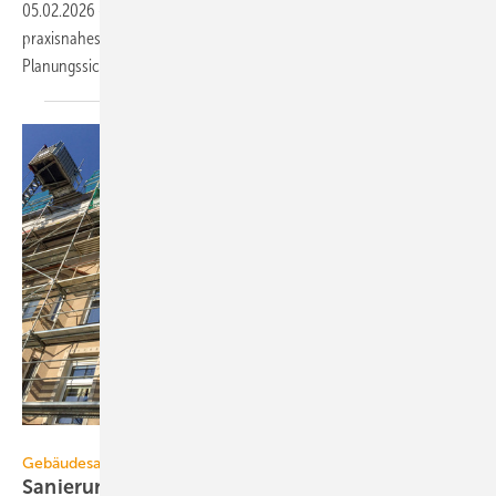
05.02.2026
-
Der Verband für Bauen im Bestand (BiB) präsentiert ein
praxisnahes Werkzeug zur Verbesserung der steuerlichen
Planungssicherheit bei
Bestandsgebäuden.
ah_fotobox - stock.adobe.com
Gebäudesanierung
Sanierungsquote fällt auf Re­kord­tief: Kli­ma­zie­