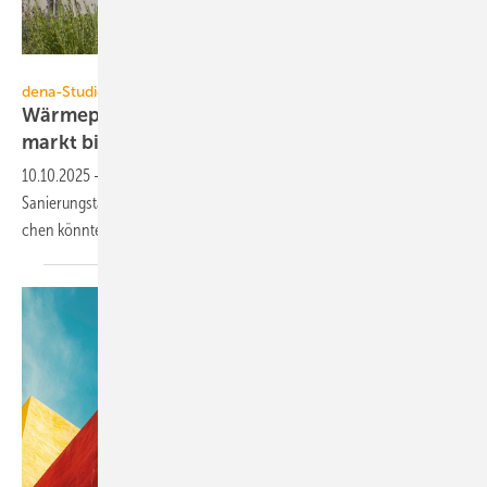
StockMediaSeller - stock.adobe.com
dena-Studie
Wärme­pumpen stärker gefragt – Sanie­rungs­
markt bietet
Poten­zial
10.10.2025
-
Das Update ihres Gebäude­reports zeige, dass mehr
Sanierungs­tätig­keit die eher prekäre Lage im Neu­bau­be­reich aus­glei­
chen könnte, so die
dena.