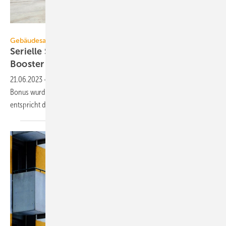
Ecoworks
Gebäudesanierung
Serielle Sanierung: BEG Bonus wirkt als
Booster
21.06.2023
-
Schon in den vier Monaten nach Einführung des BEG
Bonus wurden 108 serielle Sanierungen bewilligt. Allein im April
entspricht das rund 14 %
Steigerung.