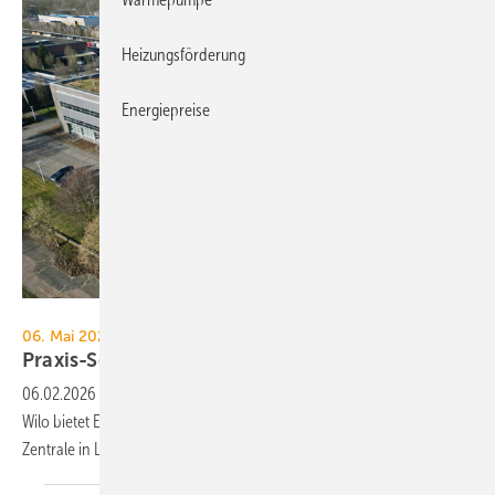
Heizungsförderung
Energiepreise
Kampmann
06. Mai 2026, Lingen
Praxis-Seminar: Be­stands­sa­nie­rung live
er­le­ben
06.02.2026
-
Ein Praxis-Seminar von Kampmann, Hottgenroth und
Wilo bietet Einblicke in die energetische Sanierung der Kampmann-
Zentrale in Lingen von der Planung bis zum
Betrieb.