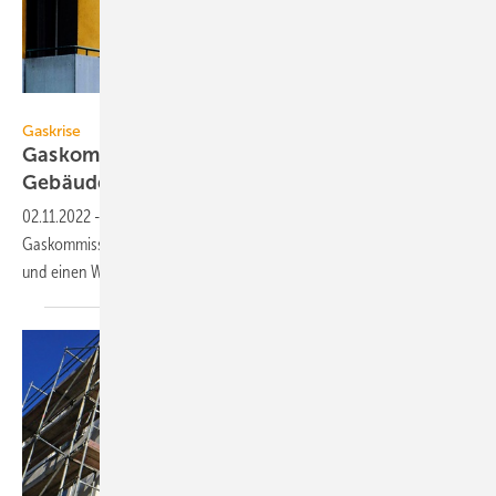
hanohiki – stock.adobe.com
Gaskrise
Gaskommission fordert auch Steigerung der
Gebäudeeffizienz
02.11.2022
-
Neben der Gaspreisbremse empfiehlt die
Gaskommission auch, im Gebäudebereich in mehr Energieeffizienz
und einen Wechsel der Energieträger zu
investieren.