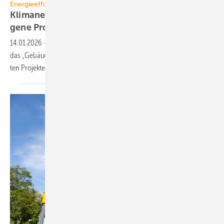
Energieeffiziente Gebäude
Klimaneutral bauen und sanie­ren – 150 gelun­
ge­ne
Projekte
14.01.2026
-
Wie energieeffizientes Bauen und Sanie­ren gelingt, zeigt
das „Gebäude­forum klima­neutral“ an über 150 erfolg­reich umge­setz­
ten
Pro­jekten.