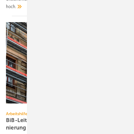
hoch.
ronstik - stock.adobe.com
Arbeitshilfe
BiB-Leitfaden: steuer­liche Orien­tie­rung bei Sa­
nie­rung und
Um­bau