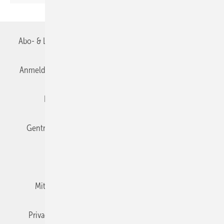
Seite
Abo- & Leserservice
AGB
Alle Inhalte chronologisch
Anmelden
Anmeldung & Registrierung
Datenschutz
Editor's choice
E-Paper
Fachbeiträge
Gentner Verlag
Impressum
Karriere bei Gentner
Team
Mediaservice
Mitgliedschaften und Engagement
Newsletter
Privacy Manager
RSS-Feed
TGA+E abonnieren