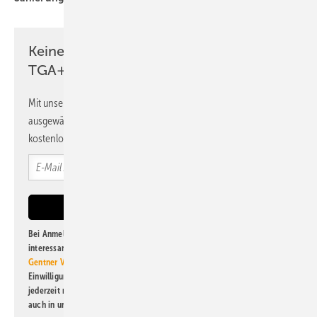
Keine Zeit? Kein Problem mit dem
TGA+E Newsletter!
Mit unserem Newsletter erhalten Sie regelmäßig von uns
ausgewählte Informationen und Neuigkeiten, gebündelt und
kostenlos direkt ins Postfach.
Bei Anmeldung zu diesem Newsletter bin ich damit einverstanden, über
interessante Verlags- und Online-Angebote
der Marken der Alfons W.
Gentner Verlag GmbH & Co. KG
informiert zu werden. Diese
Einwilligung kann ich jederzeit widerrufen und eine Abmeldung ist
jederzeit möglich. Informationen zum Umgang mit Daten finden Sie
auch in unserer
Datenschutzerklärung
.