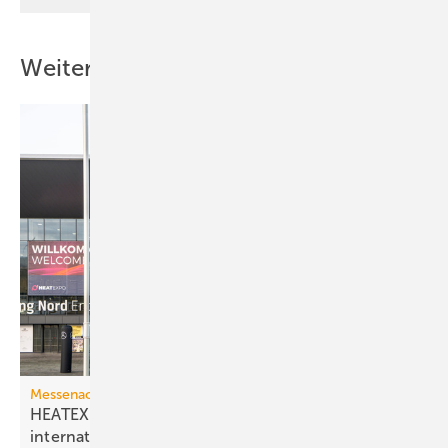
Weitere Inhalte
Messenachlese
HEATEXPO 2025: Besucherplus und
internationales
Wachstum