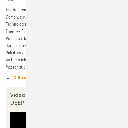
Es existieren bereits Pläne, DEEP weiterzuentwickeln und den
Demonstrator in einer Webvariante zur Verfügung zu stellen. „Digitale
Technologien können einen großen Beitrag zur
Energieeffizienzsteigerung im Gebäudesektor leisten. Jedoch sind die
Potenziale bisher nicht ausgeschöpft. Wir sehen große Chancen
darin, dieses innovative Tool weiter auszubauen und einem breiteren
Publikum zugänglich zu machen“, erläutert Dr. Marcus Rackel,
Fachbereichsleiter beim KEDi. DEEP ist seit Juni auf Fachevents und
Messen zu sehen.
→
Roadshow-Termine
Video zum Gebäude-Demonstrator
DEEP