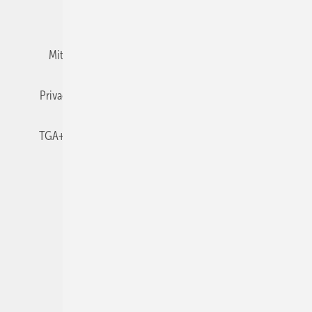
Team
Mediaservice
Mitgliedschaften und Engagement
Newsletter
Privacy Manager
RSS-Feed
TGA+E abonnieren
TGA+E-WissensCheck
Veranstaltungen / Webinare
© 2026 TGA+E Fachplaner