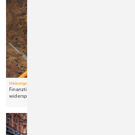
Heizungswende
Finanztip: Kosten für Gasan­schluss-Stillle­gung
widersprechen