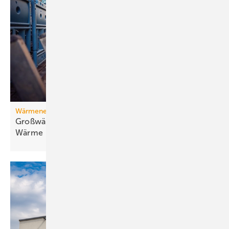
Wärmenetz
Großwärmepumpen: Weg­be­rei­ter für fossil­freie
Wär­me