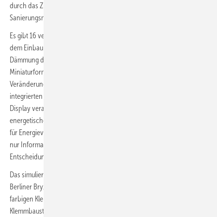
durch das Zuschalten von einzelnen Elementen, die typische
Sanierungsmaßnahmen repräsentieren – auslösen.
Es gibt 16 verschiedene Szenarien, die sie durchspielen können: von
dem Einbau einer Photovoltaik-Anlage auf dem Dach über die
Dämmung der Außenwände bis hin zu einer neuen Heizanlage im
Miniaturformat. Die im Modell verbaute Sensorik reagiert auf die
Veränderungen und gibt diese Informationen an einen im Modell
integrierten Mikrocomputer weiter. Das damit verbundene Touch-
Display veranschaulicht daraufhin in Echtzeit die veränderten
energetischen Kennwerte, z. B. die Tages-, Monats- oder Jahreswerte
für Energieverbrauch, Kosten und CO
-Emissionen. So werden nicht
2
nur Informationen generiert, sondern auch die Richtung für fundierte
Entscheidungen aufgezeigt.
Das simulierte Wohnhaus entstand in Zusammenarbeit mit der
Berliner Bryx Agency, einer Agentur für professionelle Modelle aus
farbigen Klemmbausteinen. DEEP besteht aus mehr als 20.000 solcher
Klemmbausteine. Kleine Modellmenschen bewohnen die