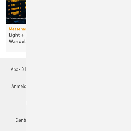
Messenachlese
Light + Building 2026 macht tech­no­lo­gi­schen
Wan­del
sicht­bar
Abo- & Leserservice
AGB
Alle Inhalte chronologisch
Anmelden
Anmeldung & Registrierung
Datenschutz
Editor's choice
E-Paper
Fachbeiträge
Gentner Verlag
Impressum
Karriere bei Gentner