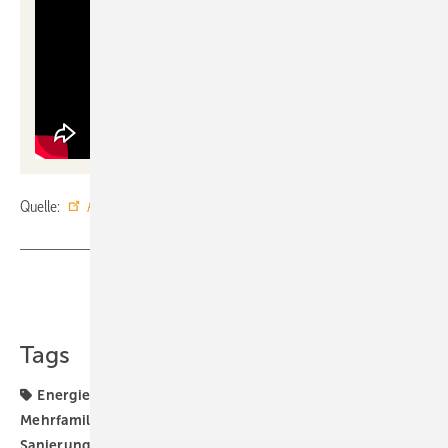
Quelle:
Arup
/
KEDi
/ fl
Teilen
Link kopieren
Tags
Energieeffizienz
Gebäudebestand
Mehrfamilienhaus
Sanierung
dena
energetische
Sanierung