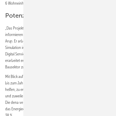
6 Wohneinheiten und den Garten.
Potenziale erkennen
„Das Projekt zielt darauf ab, sowohl Fachleute als auch Laien zu
informieren und zu inspirieren“, so Dr. René Hommel, Projektleiter bei
Arup. Er arbeitet an der Schnittstelle von Nachhaltigkeit, numerischer
Simulation in der Bauphysik und digitaler Transformation. Mit seinem
Digital Services Team aus Softwareentwicklern und Bauphysikern
erarbeitet er innovative digitale Lösungen, die dabei helfen, den
Bausektor zu dekarbonisieren.
Mit Blick auf die angestrebte Klimaneutralität der Europäischen Union
bis zum Jahr 2050 ist dies dringend notwendig. Digitale Tools können
helfen, zu erkennen, wie Bestandsgebäude am effektivsten saniert
und zuweilen durch eine neue Nutzung revitalisiert werden können.
Die dena verweist auf Daten des World Economic Forum: danach liegt
das Energieeinsparpotenzial in Gebäuden in Deutschland bei rund
38 %.