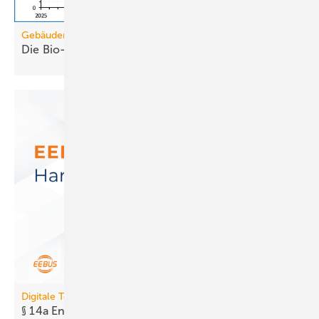
Gebäudemodernisierungsgesetz
Die Bio-Treppe im GModG ist ein
Scheinzwerg
Digitale Tools
§ 14a EnWG: Neues Tool prüft Er­reich­bar­keit