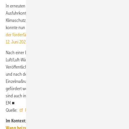
In erneuten Gesprächen zwischen dem Bundesamt für Wirtschaft und
Ausfuhrkontrolle (BAFA), dem Bundesministerium für Wirtschaft und
Klimaschutz (BMWK) und dem Fachverband Gebäude-Klima (FGK)
konnte nun eine Vereinfachung erzielt werden, sodass die
Liste
der förderfähigen Wärmepumpen mit Prüf/Effizienznachweis (Stand:
12. Juni 2023)
wieder einige Luft/Luft-Wärmepumpen enthält.
Nach einer Einschätzung des FGK ist davon auszugehen, dass weitere
Luft/Luft-Wärmepumpen folgen. Teilweise können sie schon vor
Veröffentlichung einer neuen Liste im Antragsformular ausgewählt
und nach der „Bundesförderung für effiziente Gebäude –
Einzelmaßnahmen“ (
BEG EM
) vom 9. Dezember 2022 wieder
gefördert werden. Ausnahmen die für Luft/Luft-Wärmepumpen gelten,
sind auch in den
Liste der technischen FAQ – BEG
dokumentiert.
EM ■
Quelle:
FGK
/ jv
Im Kontext:
Wann heizen mit Luft/Luft-Wärmepumpen sinnvoll ist