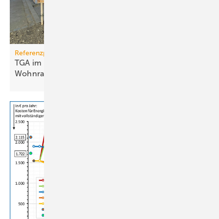
Referenzprojekt
TGA im Modulbau: Raum­kli­ma für be­zahl­ba­ren
Wohn­raum