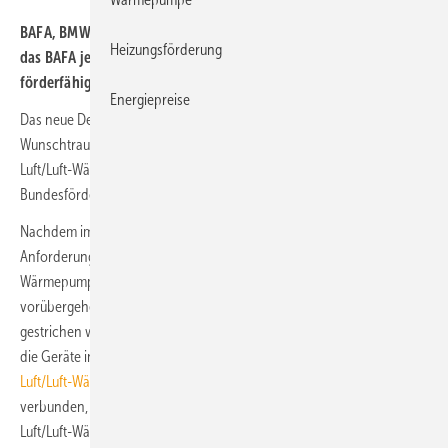
BAFA, BMWK und FGK haben eine Vereinfachung erzielt, sodass
Heizungsförderung
das BAFA jetzt auch wieder Luft/Luft-Wärmepumpen als
förderfähig listet.
Energiepreise
Das neue Deutschlandtempo ist in vielen Bereichen kaum mehr als ein
Wunschtraum. So auch bei der Reaktivierung der Förderung von
Luft/Luft-Wärmepumpen als Einzelmaßnahme über die
Bundesförderung für effiziente Gebäude.
Nachdem im Februar 2023 wegen Unklarheiten bei den
Anforderungen an die netzdienliche Schnittstelle Luft/Luft-
Wärmepumpen, konkret Außenluft/Raumluft-Wärmepumpen,
vorübergehend von der BAFA-Liste der förderfähigen Wärmepumpen
gestrichen wurden, wäre es ab März 2023 wieder möglich gewesen,
die Geräte in die Liste aufzunehmen (
Neustart der BAFA-Förderung für
Luft/Luft-Wärmepumpen
). Dies war jedoch mit neuen Anforderungen
verbunden, die wiederum dazu führten, dass zunächst keine reinen
Luft/Luft-Wärmepumpen gelistet wurden.