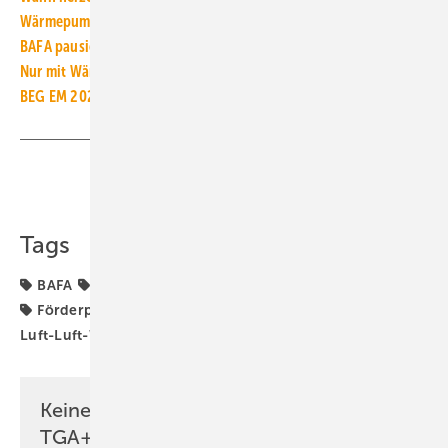
Wärmepumpen: Die 7 größten Mythen im Faktencheck
BAFA pausiert BEG-EM-Förderung für Luft/Luft-Wärmepumpen
Nur mit Wärmepumpen sind niedrige Heizkosten realisierbar
BEG EM 2023: So werden Wärmepumpen gefördert
Teilen
Link kopieren
Tags
BAFA
Bundesförderung für effiziente Gebäude
FGK
Förderprogramm
Förderprogramme
Förderung
Luft-Luft-Wärmepumpe
Luft-Wärmepumpen
Keine Zeit? Kein Problem mit dem
TGA+E Newsletter!