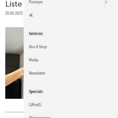
Liste
Premium
20.06.2023
|
Druckvorschau
+E
Services
Abo & Shop
Media
Newsletter
Specials
Lazy_Bear – stock.adobe.com
GModG
Wärmepumpe