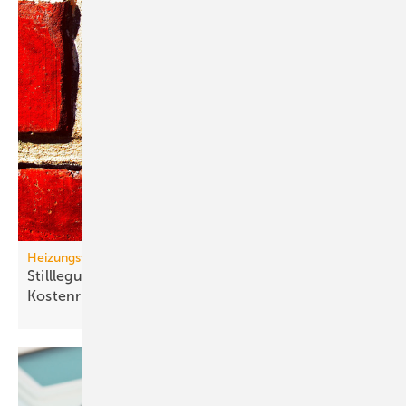
Heizungswende
Stilllegung von Gasnetzen: neue Gas-Heizung ein
Kostenrisiko