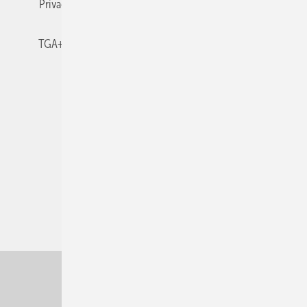
Privacy Manager
RSS-Feed
TGA+E abonnieren
TGA+E-WissensCheck
Veranstaltungen / Webinare
© 2026 TGA+E Fachplaner
Nach oben