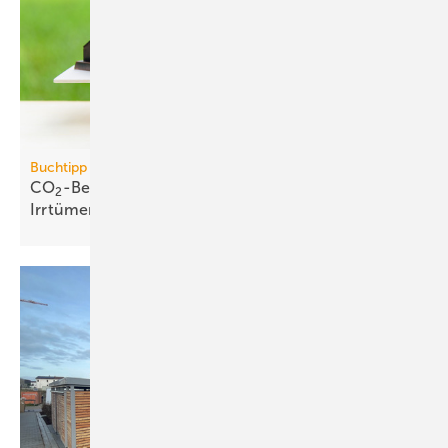
Buchtipp
CO
-Bepreisung: neues Buch wider­legt 5 zent­rale
2
Irr­tümer