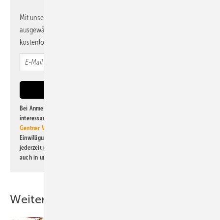
Mit unserem Newsletter erhalten Sie regelmäßig von uns
ausgewählte Informationen und Neuigkeiten, gebündelt und
kostenlos direkt ins Postfach.
Bei Anmeldung zu diesem Newsletter bin ich damit einverstanden, über
interessante Verlags- und Online-Angebote
der Marken der Alfons W.
Gentner Verlag GmbH & Co. KG
informiert zu werden. Diese
Einwilligung kann ich jederzeit widerrufen und eine Abmeldung ist
jederzeit möglich. Informationen zum Umgang mit Daten finden Sie
auch in unserer
Datenschutzerklärung
.
Weitere Inhalte