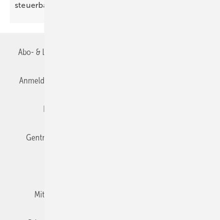
steuer­barer
Anlagen
Abo- & Leserservice
AGB
Alle Inhalte chronologisch
Anmelden
Anmeldung & Registrierung
Datenschutz
Editor's choice
E-Paper
Fachbeiträge
Gentner Verlag
Impressum
Karriere bei Gentner
Team
Mediaservice
Mitgliedschaften und Engagement
Newsletter