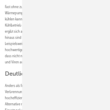
Fast ohne zusätzliche Investition erhält man mit einer Luft/Luft-
Wärmepumpe eine vollwertige Klimaanlage, die heizen und auch
kühlen kann. Zudem entfeuchtet die Luft/Luft-Wärmepumpe im
Kühlbetrieb die angeschlossenen Räume. Die zusätzliche Investition
ergibt sich aus der notwendigen Abführung des Kondensats. Darüber
hinaus sind die Innengeräte bei Luft/Luft-Wärmepumpen,
beispielsweise bei der M-Serie von Mitsubishi Electric, mit
hochwertigen Luftfilter(systeme)n ausgestattet. Diese gewährleisten,
dass nicht nur Staub, sondern auch Pollen, Feinstaub sowie Bakterien
und Viren aus der Umluft gefiltert werden.
Deutliche Kostenunterschiede
Anders als frühere Luftheizungen, die Wärmeenergie durch die
Verbrennung fossiler Energieträger bereitstell(t)en, sind heute
hocheffiziente Luft/Luft-Wärmepumpen eine kostengünstige
Alternative mit geringen Treibhausgasemissionen. Im Neubau kann ihr