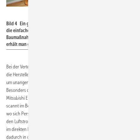
Mitsubishi Electric
Bild 4 Ein großer Vorteil von Luft/Luft-Wärmepumpensystemen ist
die einfache und schnelle Installation – ohne aufwendige
Baumaßnahmen am oder im Gebäude. Ohne zusätzliche Investition
erhält man gleichzeitig auch eine vollwertige Klimaanlage.
Bei der Verteilung der erwärmten Luft in die Wohnräume haben sich
die Hersteller von Luft/Luft-Wärmepumpen einiges einfallen lassen,
um unangenehme Luftströmungen wirkungsvoll zu vermeiden.
Besonders durchdacht ist beispielsweise der Sensor „3D i-see“, den
Mitsubishi Electric für seine MSZ-LN-Innengeräte anbietet. Der Sensor
scannt im Betrieb den Raum und erkennt so mit hoher Genauigkeit,
wo sich Personen aufhalten bzw. bewegen. Daraufhin lenkt das Gerät
den Luftstrom auf intelligente Weise so aus, dass sich keine Personen
im direkten Luftstrom befinden. Zuglufterscheinungen können
dadurch in den meisten Fällen ausgeschlossen werden.