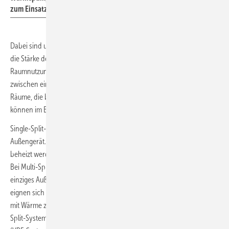
zum Einsatz.
Dabei sind u. a. die Beschaffenheit der Gebäudehülle, die Raumgröße,
die Stärke der Sonneneinstrahlung oder auch die Art der
Raumnutzung zu berücksichtigen. Entscheidend für die Wahl
zwischen einem Single- oder Multi-Split-System ist die Anzahl der
Räume, die beheizt oder gekühlt werden sollen. Ein weiteres Kriterium
können im Bestand die Leitungswege sein.
Single-Split-Systeme bestehen aus einem Innengerät und einem
Außengerät. Sie sind dann sinnvoll, wenn nur ein einzelner Raum
beheizt werden soll, zum Beispiel ein neu ausgebautes Dachgeschoss.
Bei Multi-Split-Systemen können bis zu acht Innengeräte an ein
einziges Außengerät angeschlossen werden. Multi-Split-Systeme
eignen sich somit für mehrere oder große Räume. Um weitere Räume
mit Wärme zu versorgen, empfiehlt sich die Nutzung mehrerer Multi-
Split-Systeme oder der Einsatz größerer Luft/Luft-Wärmepumpen