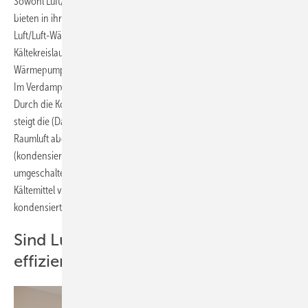
Sowohl Luft/Wasser-Wärmepumpen als auch Luft/Luft-Wärmepumpen
bieten in ihrem jeweiligen Einsatzbereich Vorteile. Die Technik von
Luft/Luft-Wärmepumpen basiert auf einem geschlossenen
Kältekreislauf – im Grunde genommen wie bei einem klassischen
Wärmepumpensystem, das die Wärmeenergie auf Wasser überträgt:
Im Verdampfer entzieht das Kältemittel der Außenluft Wärmeenergie.
Durch die Komprimierung des verdampften Kältemittels im Verdichter
steigt die (Dampf)Temperatur. Im Innengerät wird die Wärme an die
Raumluft abgegeben und dabei das Kältemittel verflüssigt
(kondensiert). Im Kühlbetrieb wird der Kältekreis zum Klimagerät
umgeschaltet, im Wärmeübertrager des Innengeräts wird jetzt das
Kältemittel verdampft und im Wärmeübertrager des Außengeräts
kondensiert.
Sind Luft/Luft-Wärmepumpen
effizient?