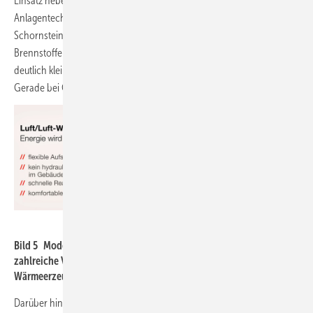
Einsatz neben den geringeren Anschaffungskosten für die
Anlagentechnik auch an anderer Stelle Geld sparen: Es ist kein
Schornstein und kein Gasanschluss oder ein Lagerraum für
Brennstoffe erforderlich. Auch ein Technikraum kann entfallen oder
deutlich kleiner ausgelegt bzw. für andere Zwecke genutzt werden.
Gerade bei Gebäuden ohne Keller kann dies von Vorteil sein.
Mitsubishi Electric
Bild 5 Moderne Luft/Luft-Wärmepumpensysteme bieten
zahlreiche Vorteile und erreichen im Vergleich zu anderen
Wärmeerzeugern eine besonders hohe Energieeffizienz.
Darüber hinaus entstehen keine Kosten für die kontinuierliche