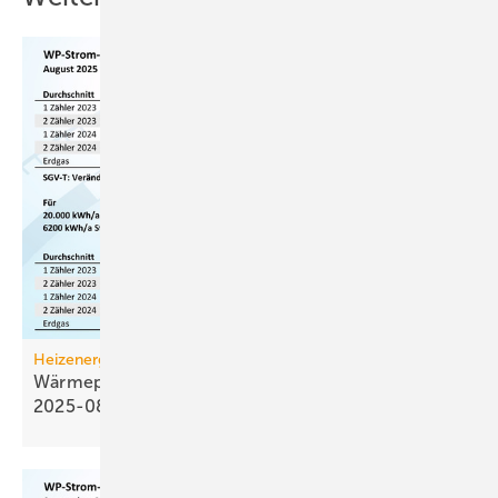
Heizenergiekosten
Wärmepumpen­strom-/Gas­preis-Baro­meter
2025-08