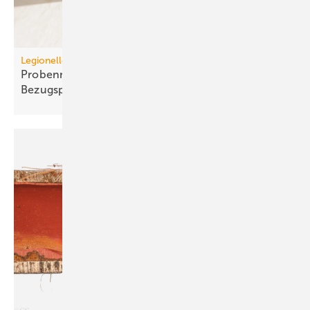
Legionellenuntersuchungen nach TrinkwV
Probennahme: Neue tech­nische und juristische
Bezugspunkte