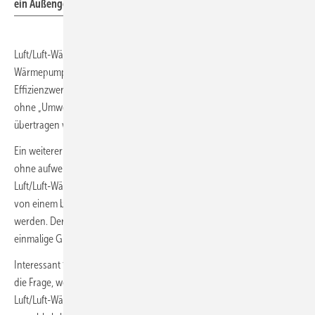
ein Außengerät angeschlossen werden.
Luft/Luft-Wärmepumpen sind ein besonders energieeffizientes
Wärmepumpensystem für die Gebäudeheizung. Die hohen
Effizienzwerte werden erreicht, weil die Wärme direkt an die Raumluft
ohne „Umweg“ über ein hydraulisches Wärmeverteilsystem
übertragen wird.
Ein weiterer großer Vorteil ist die einfache und schnelle Installation –
ohne aufwendige Baumaßnahmen am oder im Gebäude. Da eine
Luft/Luft-Wärmepumpe ein autarkes System ist, kann sie unabhängig
von einem bestehenden Heizungssystem installiert und betrieben
werden. Der Einsatz kann stufenweise erfolgen, wodurch keine
einmalige Großinvestition erforderlich ist.
Interessant für Planer, Fachhandwerker und Eigentümer ist vor allem
die Frage, welche Lösung zu welcher Gebäudesituation passt.
Luft/Luft-Wärmepumpensysteme können im Neubau oder im Bestand