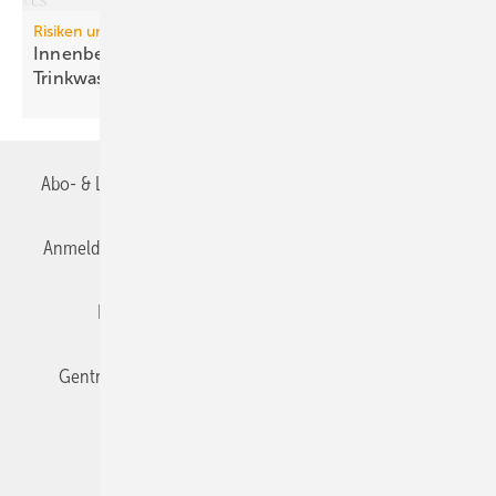
Risiken und Regelwerke:
Inn enbeschichtungen in
Trinkwasser-Installationen
Abo- & Leserservice
AGB
Alle Inhalte chronologisch
Anmelden
Anmeldung & Registrierung
Datenschutz
Editor's choice
E-Paper
Fachbeiträge
Gentner Verlag
Impressum
Karriere bei Gentner
Team
Mediaservice