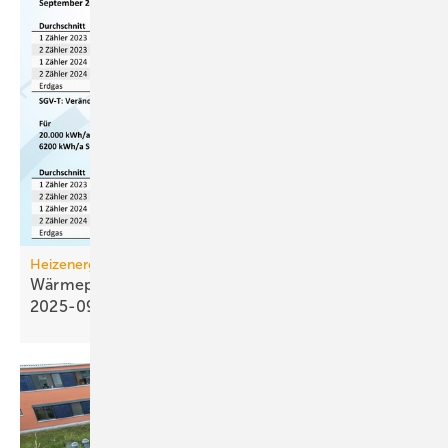
Heizenergiekosten
Wärmepumpen­strom-/Gas­preis-Baro­meter
2025-09