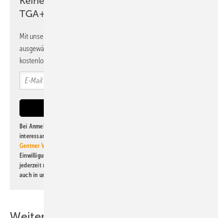
Keine Zeit? Kein Problem mit dem
TGA+E Newsletter!
Mit unserem Newsletter erhalten Sie regelmäßig von uns
ausgewählte Informationen und Neuigkeiten, gebündelt und
kostenlos direkt ins Postfach.
Bei Anmeldung zu diesem Newsletter bin ich damit einverstanden, über
interessante Verlags- und Online-Angebote
der Marken der Alfons W.
Gentner Verlag GmbH & Co. KG
informiert zu werden. Diese
Einwilligung kann ich jederzeit widerrufen und eine Abmeldung ist
jederzeit möglich. Informationen zum Umgang mit Daten finden Sie
auch in unserer
Datenschutzerklärung
.
Weitere Inhalte