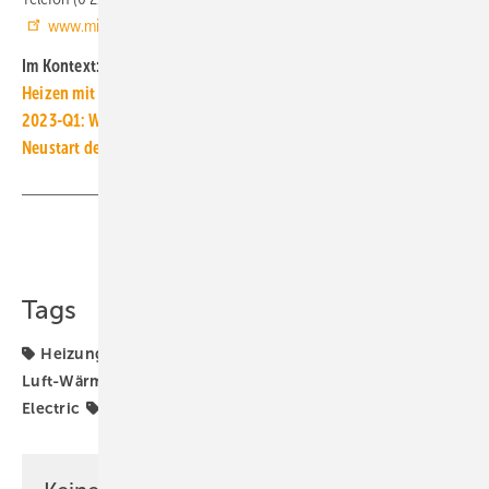
www.mitsubishi-les.de
Im Kontext:
Heizen mit Wärmepumpe ist günstiger als mit Gas-Heizung
2023-Q1: Wärmepumpen-Anfragen bleiben auf hohem Niveau
Neustart der BAFA-Förderung für Luft/Luft-Wärmepumpen
Teilen
Link kopieren
Tags
Heizungsmodernisierung
Heizungstechnik
Luft-
Luft-Wärmepumpe
Luft-Wärmepumpen
Mitsubishi
Electric
Wärmepumpe