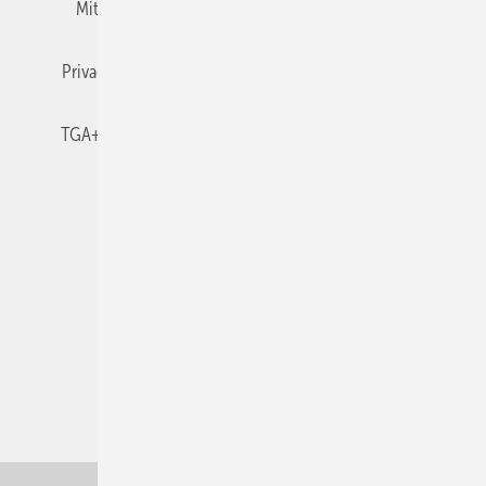
Mitgliedschaften und Engagement
Newsletter
Privacy Manager
RSS-Feed
TGA+E abonnieren
TGA+E-WissensCheck
Veranstaltungen / Webinare
© 2026 TGA+E Fachplaner