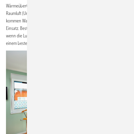
Wärmeübertragung ohne Trägermedium im Innengerät direkt an die
Raumluft (Umluft). Statt klassischer Heizkörper oder Flächenheizungen
kommen Wandgeräte, Truhengeräte oder Deckenkassetten zum
Einsatz. Bestehende Heizkörper werden nur dann weiter benötigt,
wenn die Luft/Luft-Wärmepumpe zusätzlich (parallel / alternativ) zu
einem bestehenden Heizsystem eingesetzt werden soll.