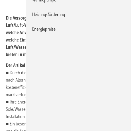
Heizungsförderung
Die Versorgungsproblematik fossiler Energieträger hat auch
Luft/Luft-Wärmepumpensysteme in den Fokus gerückt. Doch für
Energiepreise
welche Anwendungen eignet sich diese Technologie? Und
welche Einsparpotenziale gibt es? Denn sowohl klassische
Luft/Wasser-Wärmepumpen als auch Luft/Luft-Wärmepumpen
bieten in ihrem jeweiligen Einsatzbereich Vorteile.
Der Artikel kompakt zusammengefasst
■ Durch die hohen Energiepreise suchen viele Immobilieneigentümer
nach Alternativen, um ihr Gebäude komfortabel, energie- und
kosteneffizient sowie zukunftssicher zu beheizen. Eine
marktverfügbare Lösung sind Luft/Luft-Wärmepumpensysteme.
■ Ihre Energieeffizienz übertrifft die von Luft/Wasser- und
Sole/Wasser-Wärmepumpen, die Investitionskosten sind geringer, die
Installation ist im Vergleich einfacher und sie sind schnell verfügbar.
■ Ein besonderer Vorteil ist die Umschaltbarkeit in den Kühlbetrieb