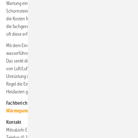
Wartung einer mit Brennstoffen betriebenen Heizung sowie den
Schornsteinfeger. Gegenüber einer Gas-Heizung erübrigen sich auch
die Kosten für einen Gaszähler. Folgekosten entstehen lediglich durch
die fachgerechte Wartung und den Filtertausch der Innengeräte. Wie
oft diese erfolgen sollte, hängt u. a. von der Häufigkeit der Nutzung ab.
Mit dem Einsatz von Luft/Luft-Wärmepumpensystemen kann auf eine
wasserführende Wärmeverteilung und -übergabe verzichtet werden.
Das senkt die Kosten im Neubau spürbar. Durch die hohe Flexibilität
von Luft/Luft-Wärmepumpensystemen ist aber auch die Nach- bzw.
Umrüstung in einem Bestandsgebäude sehr attraktiv, zumal hier in der
Regel die Einsparungen im Betrieb aufgrund höherer spezifischer
Heizlasten größer sind.
Fachberichte mit ähnlichen Themen bündelt das
TGA+E-Dossier
Wärmepumpe
Kontakt
Mitsubishi Electric, 40882 Ratingen
Telefon (0 21 02) 48 60,
les@meg.mee.com