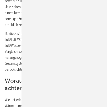
sowohl als komplette Alternative oder auch als Ergänzung zu einer
klassischen Heizungsanlage eingesetzt werden. Als Ergänzung zu
einem bereits vorhandenen Heizsystem können sie den Verbrauch
sonstiger Energieträger und so die Kosten für Gas oder Heizöl
erheblich reduzieren.
Da die zusätzliche Übertragung auf Wasser entfällt, sind moderne
Luft/Luft-Wärmepumpensysteme tendenziell effizienter als
Luft/Wasser- oder Sole/Wasser-Wärmepumpen. Für einen einfachen
Vergleich können die Energieeffizienzwerte laut Ökodesign-Richtlinie
herangezogen werden. Für einen genauen Vergleich muss das
Gesamtsystem für Raumwärme und Trinkwarmwasser insgesamt
berücksichtigt werden.
Worauf ist bei der Planung zu
achten?
Wie bei jeder Heizungsanlage ist auch vor der Auswahl von Luft/Luft-
Wärmepumpensystemen eine präzise Wärmebedarfsberechnung