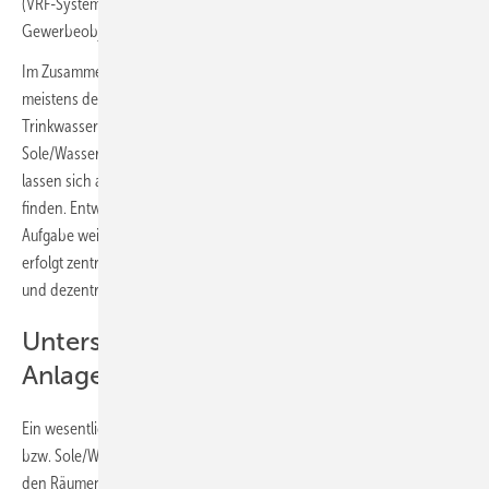
(VRF-Systeme), die für den Einsatz in Mehrfamilienhäusern oder in
Gewerbeobjekten ausgelegt sind.
Im Zusammenhang mit einer Luft/Luft-Wärmepumpe stellt sich
meistens der Frage, ob sich diese Systeme auch für die
Trinkwassererwärmung eignen. Im Unterschied zu Luft/Wasser- oder
Sole/Wasser-Wärmepumpen ist diese Frage zu verneinen. Dennoch
lassen sich auch hierfür praktikable und kostengünstige Lösungen
finden. Entweder kann das bestehende Heizungssystem diese
Aufgabe weiterhin übernehmen oder die Trinkwassererwärmung
erfolgt zentralisiert über eine zusätzliche Trinkwasser-Wärmepumpe
und dezentral über elektronisch geregelte Durchlauferhitzer.
Unterschiede zu hydraulischen
Anlagen
Ein wesentlicher Unterschied zwischen Luft/Luft- und Luft/Wasser-
bzw. Sole/Wasser-Wärmepumpensystemen ist die Wärmeübergabe in
den Räumen. Bei Luft/Luft-Wärmepumpensystemen erfolgt die