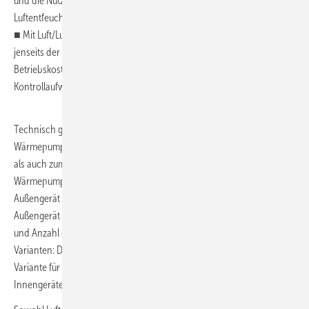
und die Nutzung zum vollwertigen Klimatisieren inklusive
Luftentfeuchtung.
■ Mit Luft/Luft-Wärmepumpensystemen lassen sich im Neubau auch
jenseits der Anlagentechnik die Investitionskosten verringern. Die
Betriebskosten sinken durch einen geringeren Wartungs- und
Kontrollaufwand.
Technisch gesehen ist jede moderne Split-Klimaanlage eine Luft/Luft-
Wärmepumpe, die mittels eines Umschaltventils sowohl zum Kühlen
als auch zum Heizen eingesetzt werden kann. Eine Luft/Luft-
Wärmepumpe besteht – wie jedes Split-Klimagerät – aus einem
Außengerät und mindestens einem Innengerät. Dabei steht das
Außengerät immer außerhalb des Gebäudes. Je nach Anforderung
und Anzahl der zu heizenden oder zu kühlenden Räume gibt es zwei
Varianten: Die Singlesplit-Variante für einen Raum oder die Multisplit-
Variante für mehrere Räume oder große Räume mit mehreren
Innengeräten.