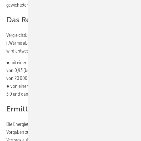
gewichteten Mittelwert.
Das Referenzgebäude
Vergleichsbasis ist ein Referenzgebäude mit einem Nutzwärmebedarf
(„Wärme ab Heizungsraum“) von 18 600 kWh/a. Der Nutzwärmebedarf
wird entweder
● mit einer neuen Gas-Heizung mit einem guten Jahresnutzungsgrad
von 0,93 (bezogen auf den Brennwert) und dann einem Gasbezug
von 20 000 kWh/a oder
● von einer Heizungs-Wärmepumpe mit einer Jahresarbeitszahl von
3,0 und dann mit einem Strombezug von 6200 kWh/a bereitgestellt.
Ermittlung der Energiepreise
Die Energietarife werden auf dem Vergleichsportal Verivox ohne
Vorgaben zur Nachhaltigkeit für mindestens 12 Monate
Vertragslaufzeit und mindestens 12 Monate Preisgarantie inklusive