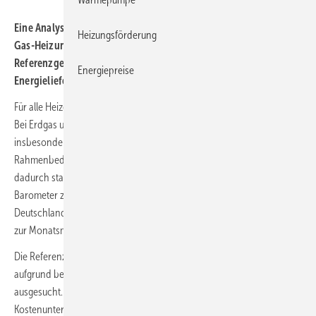
Eine Analyse für zwölf Orte zeigt, wie teuer das Heizen mit einer
Heizungsförderung
Gas-Heizung und einer Wärmepumpen-Heizung für ein
Referenzgebäude bei neu abgeschlossenen
Energiepreise
Energielieferverträgen ist.
Für alle Heizenergieträger hat der Preis auch eine regionale Prägung.
Bei Erdgas und Wärmepumpenstrom variieren die Tarifkonditionen
insbesondere durch die Entgelte für die Netznutzung. Die
Rahmenbedingungen für technisch vergleichbare Projekte können
dadurch standortspezifisch abweichen. Das WP-Strom-/Gaspreis-
Barometer zeigt das Strom-/Gaspreisverhältnis für zwölf Orte in
Deutschland. Es handelt sich dabei um eine Momentaufnahme jeweils
zur Monatsmitte.
Die Referenzorte wurden als „Branchen-Standorte“ und nicht
aufgrund besonderer Gegebenheiten in den Gas- oder Stromnetzen
ausgesucht. Sie repräsentieren somit nicht die Spannbreite der
Kostenunterschiede in ganz Deutschland und auch keinen