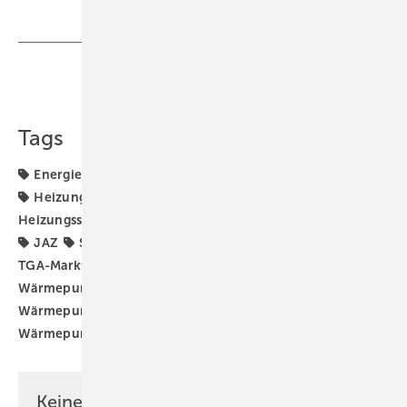
Teilen
Link kopieren
Tags
Energiepreise
Gaspreise
Heizungs-Wärmepumpe
Heizungsaustausch
Heizungsmodernisierung
Heizungssanierung
Heizungstausch
Heizungswende
JAZ
Strom-/Gaspreisverhältnis
Strompreise
TGA-Marktdaten
WP-Strom-/Gaspreis-Barometer
Wärmepumpe
Wärmepumpen-Heizung
Wärmepumpen-Rollout
Wärmepumpen-Stromtarif
Wärmepumpenhochlauf
Wärmewende
Keine Zeit? Kein Problem mit dem