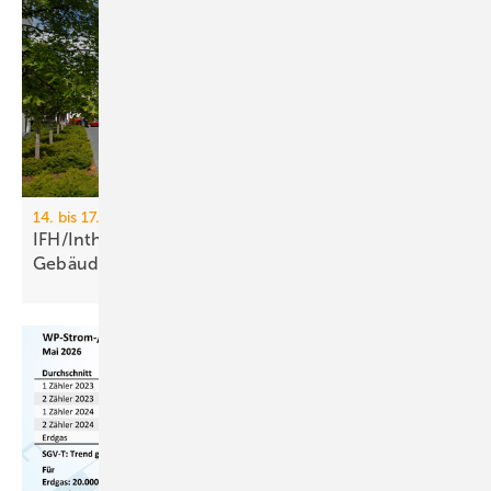
14. bis 17. April 2026, Messe Nürnberg
IFH/Intherm 2026: Sanitär-, Haus- und
Ge­bäu­de­tech­nik