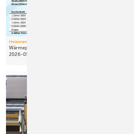
Heizenergiekosten
Wärmepumpen­strom-/Gas­preis-Baro­meter
2026-05