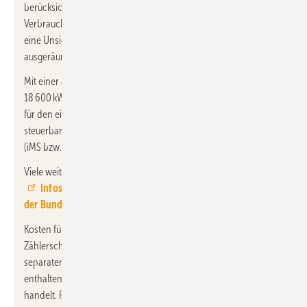
berücksichtigten BNetzA-Festlegungen zu steuerbaren
Verbrauchseinrichtungen ab 2024 nach § 14a EnWG ergibt sich
eine Unsicherheit von etwa 30 Euro/a, die nur im Einzelfall
ausgeräumt werden kann.
Mit einer JAZ von 3,0 bei einem Nutzwärmebedarf von
18 600 kWh/a ergibt sich ein Stromverbrauch von 6200 kWh/a
für den eine moderne Messeinrichtung (mME) bzw. bei einer
steuerbaren Verbrauchseinrichtung ein intelligentes Messsystem
(iMS bzw. iMsys) vorgeschrieben ist.
Viele weitere Fragen zu Messsystemen beantwortet die
Infoseite Messeinrichtungen / Intelligente Messsysteme
der Bundesnetzagentur
.
Kosten für den eventuell erforderlichen Umbau des
Zählerschranks / der Energieverteilung zur Ergänzung eines
separaten Stromzählers sind nicht im effektiven Arbeitspreis
enthalten, da es sich hierbei um einmalig anfallende Baukosten
handelt. Prinzipiell kann das Upgrade (anteilig) im Rahmen der