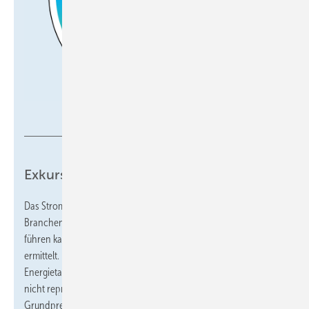
JV
Exkurs: Strom-/Gaspreisverhältnis
Das Strom-/Gaspreisverhältnis (SGV) ist eine hilfreiche
Branchen-Kennzahl, die jedoch auch zu Missverständnissen
führen kann. Wichtig ist in jedem Fall, dass man sie richtig
ermittelt. Ungeeignet sind dafür „Rohdaten“ aus
Energietarifrechnern, da der hier ausgewiesene Arbeitspreis
nicht repräsentativ ist, beispielsweise durch den zusätzlichen
Grundpreis und Boni oder Sowieso-Kosten bei der