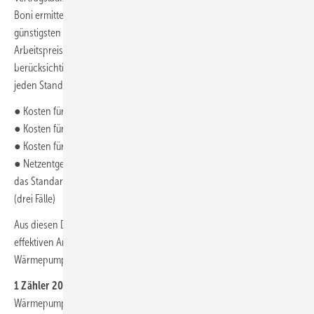
Boni ermittelt. In die Auswertung fließt jeweils der Mittelwert der
günstigsten drei Angebote ein. Daraus wird ein „effektiver
Arbeitspreis“ errechnet, der alle Grundpreise inklusive der Messstelle
berücksichtig. Um die vier gängigsten Situationen abzubilden, wird für
jeden Standort ermittelt:
● Kosten für den Erdgasbezug für 20 000 kWh/a
● Kosten für Haushaltsstrom für 9700 kWh/a und für 3500 kWh/a
● Kosten für Wärmepumpenstrom für 6200 kWh/a
● Netzentgelt-Arbeitspreise der zuständigen Strom-Netzbetreiber für
das Standardlastprofil und für steuerbare Verbrauchseinrichtungen
(drei Fälle)
Aus diesen Daten ergeben sich unmittelbar die in
Bild 2
aufgeführten
effektiven Arbeitspreise für „Erdgas“ und für bis Ende 2023 installierte
Wärmepumpen (WP), differenziert nach dem Netzanschluss.
1 Zähler 2023
steht für den gemeinsamen Bezug von Haushalts- und
Wärmepumpenstrom über nur einen Liefervertrag und nur einen