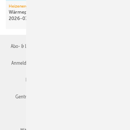
Heizenergiekosten
Wärmepumpen­strom-/Gas­preis-Baro­meter
2026-07
Abo- & Leserservice
AGB
Alle Inhalte chronologisch
Anmelden
Anmeldung & Registrierung
Datenschutz
Editor's choice
E-Paper
Fachbeiträge
Gentner Verlag
Impressum
Karriere bei Gentner
Team
Mediaservice