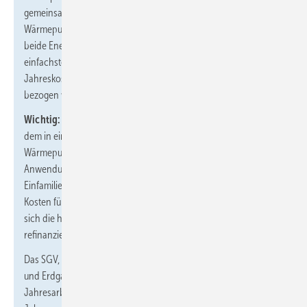
gemeinsamen Zählung von Haushalts- und
Wärmepumpenstrom. Für ein aussagekräftiges SGV werden für
beide Energieträger effektive Arbeitspreise benötigt. Am
einfachsten lassen sich diese errechnen, wenn die zugehörigen
Jahreskosten auf die ihnen zugrunde liegende Energiemenge
bezogen werden.
Wichtig:
2,5 steht nicht für das Strom-/Gaspreisverhältnis, bei
dem in einem Systemvergleich die jährlichen Kosten für
Wärmepumpenstrom und Erdgas gleich groß sind. Der richtige
Anwendungsfall: Für ein typisches selbstgenutztes
Einfamilienhaus kann ein SGV von 2,5 signalisieren, dass die
Kosten für den Wärmepumpenstrom so viel geringer sind, dass
sich die höheren Investitionskosten in der Nutzungsdauer
refinanzieren können.
Das SGV, bei dem die jährlichen Kosten für Wärmepumpenstrom
und Erdgas gleich groß sind, ergibt sich aus dem Verhältnis
Jahresarbeitszahl (JAZ) der Wärmepumpe und dem