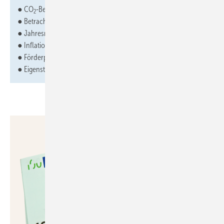
● CO
-Bepreisung
2
● Betrachtungszeitraum, Lebenserwartung von Technik
● Jahresnutzungsgrade / Jahresarbeitszahl
● Inflation / Teuerung / Eigenkapitalverzinsung / Kreditzinsen
● Förderprogramme
● Eigenstromnutzung