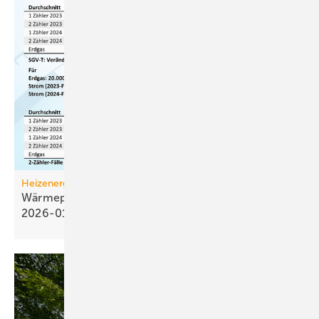
Heizenergiekosten
Wärmepumpen­strom-/Gas­preis-Baro­meter
2026-01