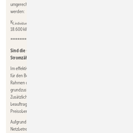
umgerechnet werden, kann näherungsweise angenommen
werden:
K
= K
× 3,0 / JAZ
× Q
/
E,individuell
E,Tabelle
individuell
N,individuell
18.600 kWh/a
***********
Sind die Grundpreise und Kosten für den zweiten
Stromzähler und die Ablesung berücksichtigt?
Im effektiven Arbeitspreis sind alle Grundpreise und die Kosten
für den Betrieb des Stromzählers und den Messstellenbetrieb im
Rahmen der gesetzlichen Vorgaben (Ausrüstung durch den
grundzuständigen Messstellenbetreiber) berücksichtigt.
Zusätzliche Kosten für einen durch den Stromkunden freiwillig
beauftragten Messstellenbetreiber (dann gelten die gesetzlichen
Preisobergrenzen nicht) sind nicht berücksichtigt.
Aufgrund der noch nicht vollständig in den Preisblättern der
Netzbetreiber und in den Wärmepumpen-Stromtarifen