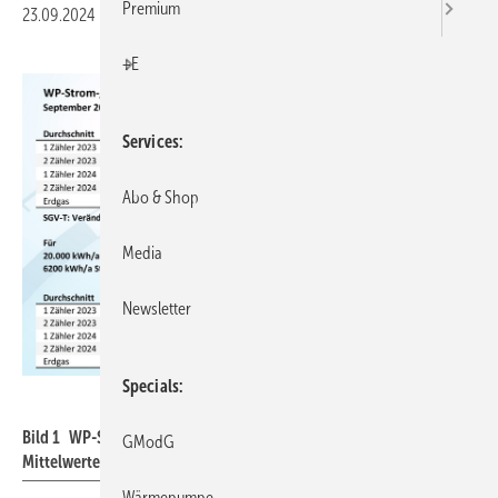
Premium
23.09.2024
|
Druckvorschau
+E
Services
Abo & Shop
Media
Newsletter
Specials
JV
Bild 1 WP-Strom-/Gaspreis-Barometer für September 2024,
GModG
Mittelwerte für 12 Orte in Deutschland.
Wärmepumpe