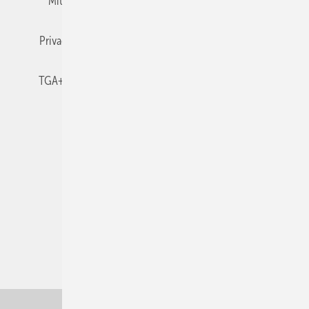
Mitgliedschaften und Engagement
Newsletter
Privacy Manager
RSS-Feed
TGA+E abonnieren
TGA+E-WissensCheck
Veranstaltungen / Webinare
© 2026 TGA+E Fachplaner