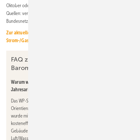
Oktober oder sogar erst im Dezember feststehen. ■
Quellen: verivox.de, Preisblätter der Strom-Netzbetreiber,
Bundesnetzagentur, eigene Berechnungen / jv
Zur aktuellen und zu früheren Ausgaben des WP-
Strom-/Gaspreis-Barometers
FAQ zum WP-Strom-/Gaspreis-
Barometer
Warum wird für das Referenzgebäude eine
Jahresarbeitszahl von nur 3,0 angenommen?
Das WP-Strom-/Gaspreis-Barometer soll insbesondere
Orientierung bei einer Heizungsmodernisierung geben. Deshalb
wurde mit 3,0 eine Jahresarbeitszahl (JAZ) gewählt, die
kosteneffizient bei typischen Voraussetzungen im
Gebäudebestand mit einer der am häufigsten eingesetzten
Luft/Wasser-Wärmepumpe zu erreichen ist. In jedem Einzelfall