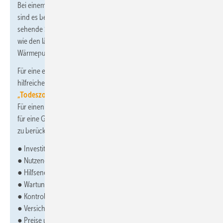
Bei einem Gaspreis von 10 Ct/kWh (Gas-Preisbremse: 12 Ct/kWh)
sind es bei unverändertem SGV nun 450 Euro. Der oft zu
sehende SGV-Ländervergleich berücksichtigt dies ebenso wenig
wie den ländertypischen Nutzwärmebedarf pro installierter
Wärmepumpe.
Für eine erste Abschätzung ist das SGV dennoch eine sehr
hilfreiche Kennzahl. Einen tieferen Einblick bietet
Die
„Todeszone“ für die Wirtschaftlichkeit einer Wärmepumpe
.
Für einen Gesamtkostenvergleich über einen längeren Zeitraum
für eine Gas- und Wärmepumpen-Heizung sind unter anderem
zu berücksichtigen:
● Investitionskosten
● Nutzenergiebedarf
● Hilfsenergiebedarf
● Wartungsaufwand
● Kontrollaufwand, Schornsteinfeger
● Versicherungen
● Preise und Preisentwicklung der Energieträger