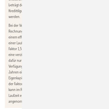
beträgt der Faktor 8,0. In der Nutzungsphase nach der
Kredittilgung kann der Kostenvorteil dann anderweitig eingesetzt
werden.
Bei der Verwendung von Eigenkapital kann man eine ähnliche
Rechnung aufmachen. Beispielhaft könnte das Eigenkapital mit
einem effektiven Zinssatz von 3,5 %/a angelegt werden. Nach
einer Laufzeit von 12 Jahren hätte sich der Kontostand um den
Faktor 1,511 erhöht. Diesen Kontostand müsste man nun über
eine verzinste Ansparung des Kostenvorteils erreichen. Steht
dafür nur ein etwas geringerer effektiver Zinssatz von 2,5 %/a zur
Verfügung, ergibt sich bei einer Sparrate von 100 Euro/a nach 12
Jahren ein Kontostand von 1380 Euro. Dies hätte einen
Eigenkapitaleinsatz von 1380 Euro / 1,511= 912 Euro ermöglicht,
der Faktor liegt dann bei 9,1. Als einen ersten Überschlagswert
kann im Rahmen der genannten Verzinsungen und 12 Jahren
Laufzeit ein Hebel von 8,0 bis 9,0 für den Kostenvorteil
angenommen werden.