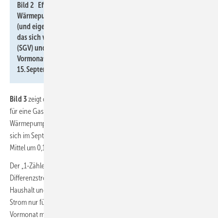
Bild 2 Effektive Arbeitspreise für Erdgas und für
Wärmepumpenstrom mit oder ohne separaten Stromzähler
(und eigenem WP-Stromtarif) nach Inbetriebnahmejahr sowie
das sich vor Ort daraus ergebende Strom-/Gaspreisverhältnis
(SGV) und die Veränderung des SGV gegenüber dem
Vormonat; jeweils Neuverträge inklusive Boni, Stichtag:
15. September 2024.
Bild 3
zeigt die absoluten Energieträgerkosten im Referenzgebäude
für eine Gas-Heizung und eine ab 2024 installierte Heizungs-
Wärmepumpe und die Kostenvorteile. Gegenüber dem Vormonat hat
sich im September 2024 Erdgas für alle Referenzorte verteuert, im
Mittel um 0,17 Ct/kWh auf 8,70 Ct/kWh.
Der „1-Zähler-Wärmepumpenstrompreis“ – ein rechnerischer
Differenzstrompreis für den gemeinsamen Bezug von 9700 kWh/a für
Haushalt und Wärmepumpe abzüglich den Kosten für 3500 kWh/a
Strom nur für den Haushalt – ist im September 2024 gegenüber dem
Vormonat mit einem Plus von 3,2 Ct/kWh deutlich erhöht. Der