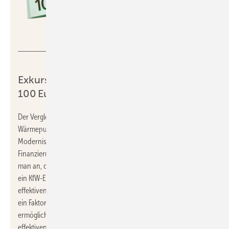
graja – stock.adobe.com
Exkurs: Investitionsbudget für
100 Euro/a
Der Vergleich zielt auf einen Energiekostenvorteil der Heizungs-
Wärmepumpe gegenüber einer Gas-Heizung ab. Bei vielen
Modernisierungen wird dieser Kostenvorteil zunächst zur
Finanzierung der höheren Investitionskosten beitragen. Nimmt
man an, dass mit dem Kostenvorteil ein Ratenkredit (zum Beispiel
ein KfW-Ergänzungskredit) bedient wird, ergibt sich bei einem
effektiven Zinssatz von 4,0 %/a und einer Laufzeit von 12 Jahren
ein Faktor von rund 9,3. Ein Kostenvorteil von 100 Euro/a
ermöglicht also ein Investitionsbudget von 930 Euro. Bei einem
effektiven Zinssatz von 6,8 %/a und einer Laufzeit von 12 Jahren