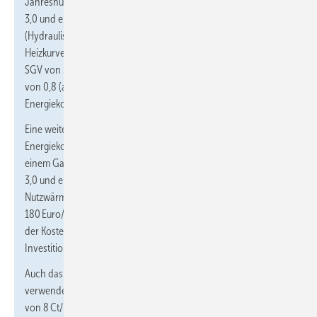
Jahresnutzungsgrad (JNG) der Gas-Heizung. Für eine JAZ von
3,0 und einen JNG von 0,93 für eine neue Gas-Heizung
(Hydraulischer Abgleich, objektspezifische
Heizkurveneinstellung) ist Energiekostengleichheit bei einem
SGV von 3,23 gegeben. Bei einer JAZ von 4,0 und einem JNG
von 0,8 (alter Gas-Niedertemperatur-Heizkessel) beträgt das
Energiekostengleichheits-SGV bereits 5,0.
Eine weitere SGV-Eigenschaft: Die absolute Differenz der
Energiekosten ist auch von der Energiemenge abhängig. Bei
einem Gaspreis von 8 Ct/kWh, einem SGV von 2,5, einer JAZ von
3,0 und einem JNG von 0,93 ergibt sich bei einem
Nutzwärmebedarf von 10 000 kWh/a ein Kostenvorteil von
180 Euro/a. Bei einem Nutzwärmebedarf von 30 000 kWh/a wird
der Kostenvorteil von 540 Euro/a den höheren
Investitionsbedarf aber vermutlich eher amortisieren.
Auch das Preisniveau wirkt sich aus. Nimmt man mit den eben
verwendeten Technikdaten bei 20 000 kWh/a einen Gaspreis
von 8 Ct/kWh an, ergibt sich ein Kostenvorteil von 360 Euro/a.