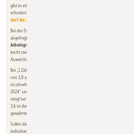
gibt es eine relativ einfach zu erreichende JAZ, eine höhere JAZ
erfordert zumeist auch höhere Investitionskosten (vgl.
Wie viel
darf die JAZ-Optimierung einer Wärmepumpe kosten?
).
Bei der Ermittlung der Energiepreise legt die JAZ nur die
abgefragte Strommenge fest. Tendenziell gilt, dass der
effektive
Arbeitspreis
bei „2 Zähler 2024 / 2023“ mit einer höheren JAZ
leicht steigt, aber in einem Bereich von JAZ = 2,4…3,6 mit einer
Abweichung von unter 2,5 % relativ stabil ist.
Bei „1 Zähler 2023“ variiert der effektive Arbeitspreis bei einer
von 3,0 abweichenden Jahresarbeitszahl kaum, der Grundpreis
ist ohnehin für den Haushaltsstrom zu entrichten. Bei „1 Zähler
2024“ sinkt der effektive Arbeitspreis bei einer höheren JAZ und
steigt bei einer geringeren JAZ. In einem Bereich von JAZ = 2,4…
3,6 ist die Abweichung gering. Hintergrund ist die in Modul 1
gewährte pauschale Netzentgeltreduzierung.
Sollen die Heizenergiekosten (K
) für die Wärmepumpe auf eine
E
individuelle JAZ (und einen individuellen Nutzenergiebedarf Q
)
N