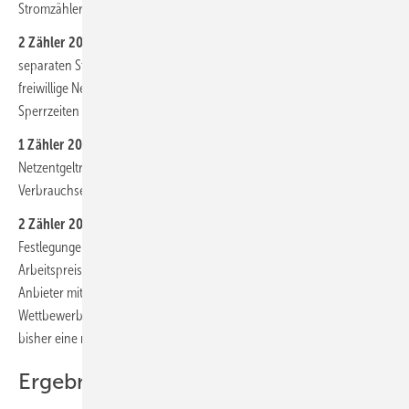
Stromzähler.
2 Zähler 2023
erfordert für den Wärmepumpenstrom einen
separaten Stromzähler und einen WP-Stromtarif, dem zumeist eine
freiwillige Netzentgeltreduzierung im Gegenzug für aktivierbare
Sperrzeiten zugrunde liegt.
1 Zähler 2024
berücksichtigt rechnerisch die pauschale
Netzentgeltreduzierung gemäß Modul 1 für steuerbare
Verbrauchseinrichtungen nach § 14a EnWG (BNetzA-Festlegungen).
2 Zähler 2024
berücksichtigt rechnerisch Modul 2 der BNetzA-
Festlegungen mit einer verpflichtenden Reduzierung des Netzentgelt-
Arbeitspreises um 60 %. Seit September 2024 gibt es zwar die ersten
Anbieter mit Modul-2-Tarifen, jedoch noch keinen echten
Wettbewerb. Deshalb wird für das WP-Strom-/Gaspreis-Barometer
bisher eine rechnerische Tarifumwandlung vorgenommen.
Ergebnisse