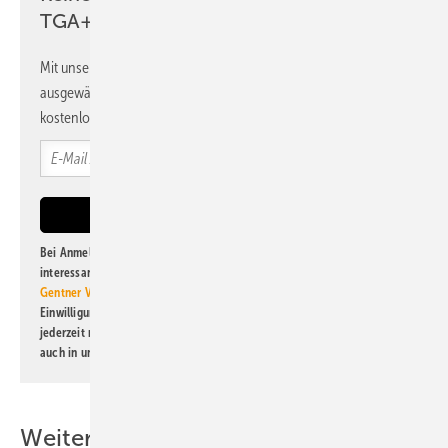
TGA+E Newsletter!
Mit unserem Newsletter erhalten Sie regelmäßig von uns
ausgewählte Informationen und Neuigkeiten, gebündelt und
kostenlos direkt ins Postfach.
Bei Anmeldung zu diesem Newsletter bin ich damit einverstanden, über
interessante Verlags- und Online-Angebote
der Marken der Alfons W.
Gentner Verlag GmbH & Co. KG
informiert zu werden. Diese
Einwilligung kann ich jederzeit widerrufen und eine Abmeldung ist
jederzeit möglich. Informationen zum Umgang mit Daten finden Sie
auch in unserer
Datenschutzerklärung
.
Weitere Inhalte