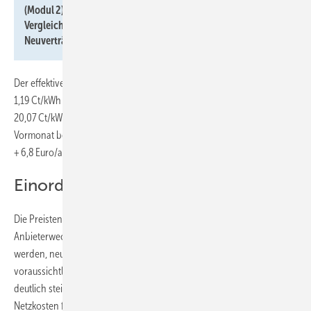
(Modul 2). Preisbasis sind am 15. September 2024 auf dem
Vergleichsportal Verivox recherchierte Tarifangebote für
Neuverträge.
Der effektive Arbeitspreis für 3500 kWh/a Haushaltsstrom ist um
1,19 Ct/kWh und beim Wärmepumpenstrom um 0,11 Ct/kWh auf
20,07 Ct/kWh gestiegen. Die Teuerungswirkung gegenüber dem
Vormonat beträgt damit bei Wärmepumpenstrom im Mittel
+ 6,8 Euro/a und bei Erdgas im Mittel + 34,0 Euro/a.
Einordnung
Die Preistendenz Mitte September 2024 war zu erwarten. Ein
Anbieterwechsel könnte frühestens Anfang Oktober vollzogen
werden, neun Monate würden dann schon in das Jahr 2025 mit
voraussichtlich steigenden Netzentgelten und bei Strom mit einer
deutlich steigenden „§ 19 StromNEV“-Umlage zur fairen Verteilung der
Netzkosten fallen. Die genauen Werte werden jedoch erst ab Ende