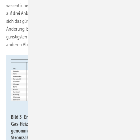
wesentliche Grund ist Einmaleffekt durch eine Erweiterung von zwei
auf drei Anbieter für die Mittelwertbildung ab September, wodurch
sich das günstigste Angebot weniger stark einfließt. Grund für die
Änderung: Bei einem Stromverbrauch von 9700 kWh/a liegen die
günstigsten Angebote viel weiter auseinander als bei den drei
anderen Abfragen.
JV
Bild 3 Energiekosten K
und Energiedifferenzkosten für eine
E
Gas-Heizung und eine ab dem 1. Januar 2024 in Betrieb
genommene Heizungs-Wärmepumpe ohne eigenen
Stromzähler (Modul 1) bzw. mit separatem Stromzähler