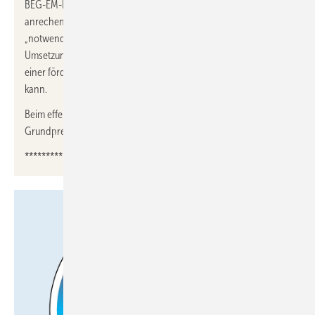
BEG-EM-Heizungsförderung als Umfeldmaßnahme bei den
anrechenbaren Kosten berücksichtigt werden, wenn es als
„notwendige Nebenarbeit, die unmittelbar zur Vorbereitung und
Umsetzung sowie für die Ausführungen und Funktionstüchtigkeit
einer förderfähigen Maßnahme notwendig ist“ eingestuft werden
kann.
Beim effektiven Arbeitspreis für Erdgas sind ebenfalls alle
Grundpreise sowie der Messstellenbetrieb eingerechnet.
***********