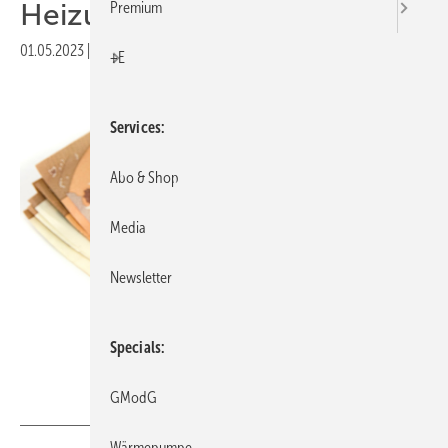
Heizung
Premium
01.05.2023
|
Druckvorschau
+E
Services
Abo & Shop
Media
Newsletter
Specials
Tania – stock.adobe.com
GModG
Wärmepumpe