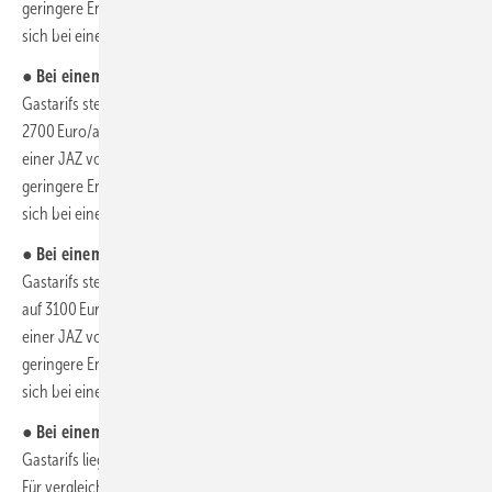
geringere Energiekosten aufweisen. Gleiche Energiekosten würden
sich bei einer JAZ von 2,33 ergeben.
●
Bei einem um 3 Ct/kWh höheren Arbeitspreis
eines 65-%-EE-
Gastarifs steigen die Energiekosten der Gas-Heizung um 600 Euro auf
2700 Euro/a. Eine effizient arbeitende Heizungs-Wärmepumpe mit
einer JAZ von 4,0 würde bei 1386 Euro/a Stromkosten um 48,7 %
geringere Energiekosten aufweisen. Gleiche Energiekosten würden
sich bei einer JAZ von 1,97 ergeben.
●
Bei einem um 5 Ct/kWh höheren Arbeitspreis
eines 65-%-EE-
Gastarifs steigen die Energiekosten der Gas-Heizung um 1000 Euro
auf 3100 Euro/a. Eine effizient arbeitende Heizungs-Wärmepumpe mit
einer JAZ von 4,0 würde bei 1386 Euro/a Stromkosten um 55,3 %
geringere Energiekosten aufweisen. Gleiche Energiekosten würden
sich bei einer JAZ von 1,70 ergeben.
●
Bei einem um 4 Ct/kWh höheren Arbeitspreis
eines 65-%-EE-
Gastarifs liegen die Energiekosten der Gas-Heizung bei 2900 Euro/a.
Für vergleichende Beispielrechnungen wird häufig eine