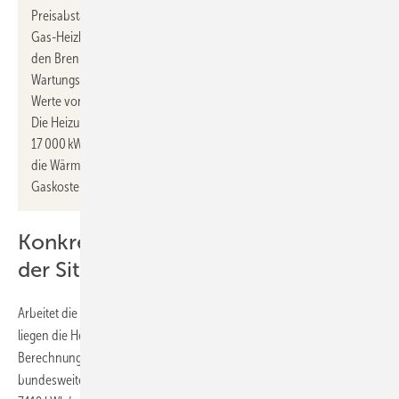
Preisabstand sogar größer als in dem Verivox-Bespiel, da ein
Gas-Heizkessel keinen Jahresnutzungsgrad von 1,0 bezogen auf
den Brennwert erreicht. Abhängig vom Alter, vom
Wartungszustand und von der Einstellung der Regelung sind
Werte von 0,95 bei optimalen Bedingungen bis 0,85 realistisch.
Die Heizungs-Wärmepumpe müsste dann nur 19 000 bzw.
17 000 kWh/a Wärme bereitstellen. Die Gesamt-Energiekosten für
die Wärmepumpe sind dann 34 bzw. 40 % niedriger als die
Gaskosten für Neukunden.
Konkrete Kosten stark abhängig von
der Situation vor Ort
Arbeitet die Wärmepumpe nur mit einer Jahresarbeitszahl von 2,7,
liegen die Heizkosten mit denen einer Gas-Heizung mit den
Berechnungsannahmen von Verivox gleichauf. Beim derzeitigen
bundesweiten Neukundenpreis summieren sich die Gesamtkosten für