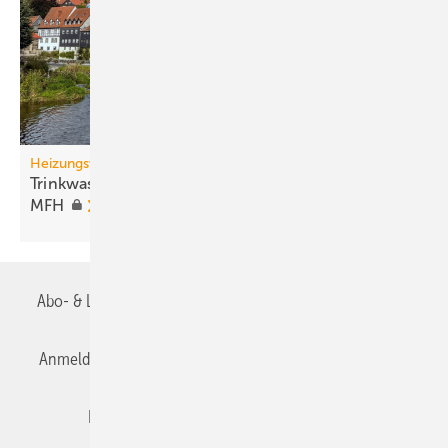
Heizungswende
Trinkwassererwärmung mit Wärme­pumpen in
MFH
Abo- & Leserservice
AGB
Alle Inhalte chronologisch
Anmelden
Anmeldung & Registrierung
Datenschutz
Editor's choice
E-Paper
Fachbeiträge