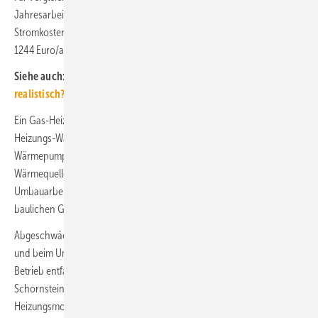
Jahresarbeitszahl von 3,3 verwendet. Damit betragen ihre
Stromkosten 1656 Euro/a. Die Kostendifferenz beträgt dann
1244 Euro/a.
Siehe auch:
Sind Gas-Heizungen mit 65 % Erneuerbaren
realistisch?
Ein Gas-Heizkessel ist in der Anschaffung deutlich günstiger als eine
Heizungs-Wärmepumpe und zurzeit sind die Preisspannen bei
Wärmepumpen allgemein und zusätzlich für die unterschiedlichen
Wärmequellen hoch. Und die konkreten Kosten und die notwendigen
Umbauarbeiten hängen stark von der individuellen Situation und den
baulichen Gegebenheiten ab.
Abgeschwächt gilt die auch bei der Erneuerung einer Gas-Heizung
und beim Umstieg von einer Öl-Heizung auf eine Gas-Heizung. Im
Betrieb entfallen bei der Wärmepumpe die Kosten für den
Schornsteinfeger und die Wartungskosten sind geringer. Die
Heizungsmodernisierung mit einer Wärmepumpe wird über die