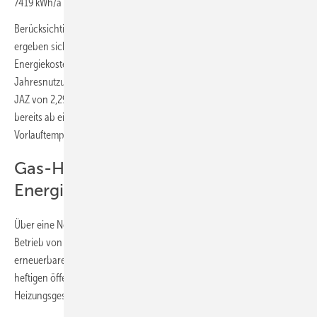
7419 kWh/a Strom auf 2100 Euro/a.
Berücksichtigt man die realen Verhältnisse bei einem Gas-Heizkessel,
ergeben sich bei einem Jahresnutzungsgrad von 0,95 die gleichen
Energiekosten bei einer JAZ von 2,56 und bei einem
Jahresnutzungsgrad von 0,85 die gleichen Energiekosten bei einer
JAZ von 2,29. Neue Luft/Wasser-Wärmepumpenmodelle erreichen
bereits ab einer Außentemperatur von − 10 °C und einer
Vorlauftemperatur über 45 °C einen höheren COP.
Gas-Heizung mit 65 % erneuerbarer
Energie ab 2024
Über eine Novelle des Gebäudeenergiegesetzes soll ab 2024 der
Betrieb von ab dann neu eingebauten Heizungen mit mindestens 65 %
erneuerbaren Energien verpflichtend werden – in der bisweilen
heftigen öffentlichen Diskussion wird die Novelle deshalb auch oft als
Heizungsgesetz bezeichnet.