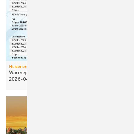
Heizenergiekosten
Wärmepumpen­strom-/Gas­preis-Baro­meter
2026-04