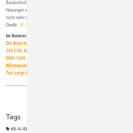
Bundesförderung für effiziente Gebäude (BEG) bezuschusst. Gas-
Heizungen werden über die BEG seit August 2022 (Antragsdatum)
nicht mehr gefördert. ■
Quelle:
Verivox
/ jv
Im Kontext:
Die Branche liefert fast 100 000 Wärmepumpen in Q1-2023 aus
2023-Q1: Wärmepumpen-Anfragen bleiben auf hohem Niveau
DUH / GIH: Wärmewende geht nur mit Fokus auf Wärmepumpe
Wärmepumpe für Altbau geeignet? Mit Online-Check prüfen
Test zeigt: Ist mein Haus für eine Wärmepumpe geeignet?
Teilen
Link kopieren
Tags
65-%-EE-Gas-Heizung
65-%-EE-Gastarif