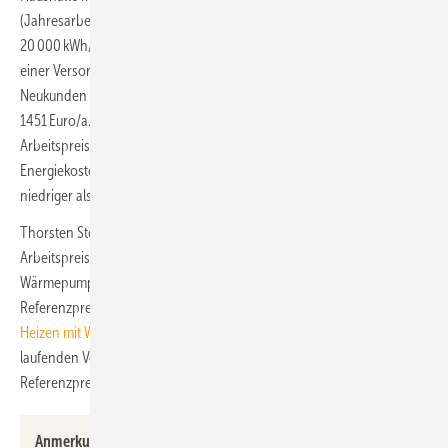
(Jahresarbeitszahl JAZ = 4) benötigen für die Bereitstellung von
20 000 kWh/a Wärme insgesamt 5000 kWh Wärmepumpenstrom. Bei
einer Versorgung zum bundesweiten Durchschnittspreis für
Neukunden (Stand Mitte April 2023) lägen die Kosten dafür bei
1451 Euro/a. Der durchschnittliche Grundpreis beträgt 114 Euro/a, der
Arbeitspreis liegt im Schnitt bei 26,78 Ct/kWh. Die Gesamt-
Energiekosten für die Wärmepumpe sind in diesem Fall rund 31 %
niedriger als die Gaskosten für Neukunden.
Thorsten Storck, Energieexperte bei Verivox: „Der durchschnittliche
Arbeitspreis der günstigsten verfügbaren Angebote für
Wärmepumpen liegt mit knapp 27 Ct/kWh bereits jetzt unter dem
Referenzpreis von 28 Ct/kWh der geplanten
Strompreisbremse beim
Heizen mit Wärmepumpen
.“ Die Heizstrompreisbremse würde aber bei
laufenden Verträgen und Arbeitspreisen über dem geplanten
Referenzpreis von 28 Ct/kWh greifen.
Anmerkung der TGA+E-Redaktion:
Tatsächlich ist der