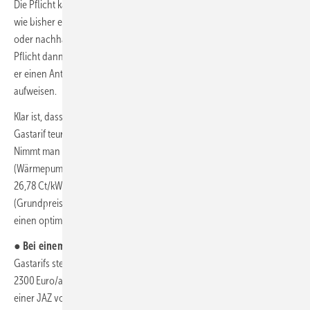
Die Pflicht kann u. a. dadurch erfüllt werden, dass ein Gas-Heizkessel
wie bisher eingebaut wird, der über eine Massenbilanz mit Biomethan
oder nachhaltigem Wasserstoff betrieben wird. Soll die 65-%-EE-
Pflicht dann ausschließlich über den Brennstoff erfüllt werden, muss
er einen Anteil von mindestens 65 % erneuerbarer Energien
aufweisen.
Klar ist, dass ein den 65-%-EE-Anforderungen entsprechender
Gastarif teurer ist (sonst würden alle Gaskunden sofort wechseln).
Nimmt man die Zahlen aus dem obigen Beispiel
(Wärmepumpenstrom: Grundpreis von 114 Euro/a, Arbeitspreis von
26,78 Ct/kWh) sowie einen Gasverbrauch von 20 000 kWh/a
(Grundpreis von 125 Euro/a, Arbeitspreis von 9,875 Ct/kWh) und
einen optimistischen Jahresnutzungsgrad von 0,95 an, ergibt sich:
●
Bei einem um 1 Ct/kWh höheren Arbeitspreis
eines 65-%-EE-
Gastarifs steigen die Energiekosten der Gas-Heizung um 200 Euro auf
2300 Euro/a. Eine effizient arbeitende Heizungs-Wärmepumpe mit
einer JAZ von 4,0 würde bei 1386 Euro/a Stromkosten um 39,7 %