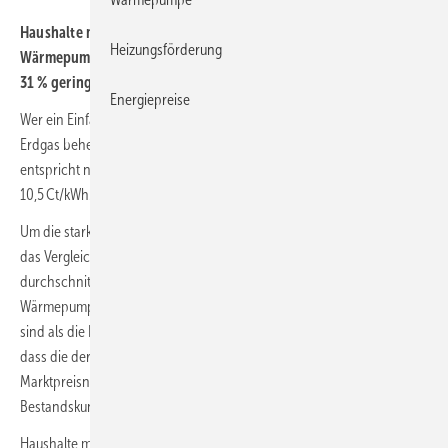
Haushalte mit einer effizient arbeitenden Heizungs-
Heizungsförderung
Wärmepumpe haben gegenüber einer Gas-Heizung aktuell rund
31 % geringere Energiekosten für das Heizen.
Energiepreise
Wer ein Einfamilienhaus mit einem Jahresverbrauch von 20 000 kWh
Erdgas beheizt, bezahlt als Neukunde aktuell rund 2100 Euro/a – das
entspricht nach einer Analyse von Verivox einem Gaspreis von rund
10,5 Ct/kWh.
Um die starken Preissteigerungen der Vergangenheit zu glätten, hat
das Vergleichsportal für die aktuellen Berechnungen die
durchschnittlichen Neukundenpreise für Erdgas und
Wärmepumpenstrom berücksichtigt, die derzeit deutlich günstiger
sind als die Preise vieler Bestandskunden. Verivox geht davon aus,
dass die derzeitigen Neukundenpreise das mittelfristige
Marktpreisniveau besser als die aktuell noch teuren Preise der
Bestandskundentarife abbilden.
Haushalte mit einer effizient arbeitenden Heizungs-Wärmepumpe