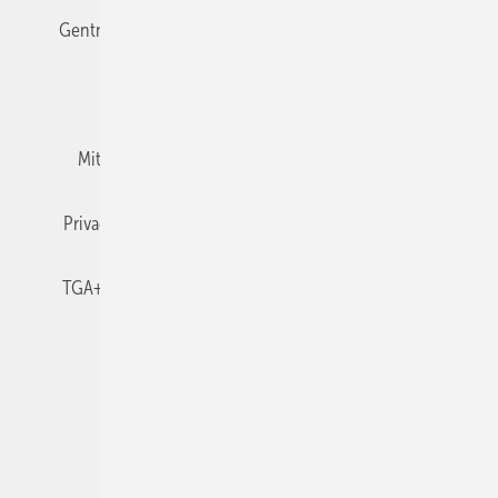
Gentner Verlag
Impressum
Karriere bei Gentner
Team
Mediaservice
Mitgliedschaften und Engagement
Newsletter
Privacy Manager
RSS-Feed
TGA+E abonnieren
TGA+E-WissensCheck
Veranstaltungen / Webinare
© 2026 TGA+E Fachplaner