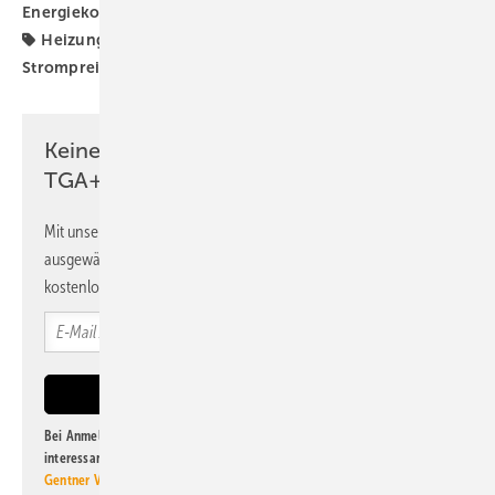
Energiekosten
Gas-Heizung
Gaspreise
Heizkosten
Heizungs-Wärmepumpe
Strompreisbremse
Strompreise
Verivox
Wärmepumpe
Keine Zeit? Kein Problem mit dem
TGA+E Newsletter!
Mit unserem Newsletter erhalten Sie regelmäßig von uns
ausgewählte Informationen und Neuigkeiten, gebündelt und
kostenlos direkt ins Postfach.
Bei Anmeldung zu diesem Newsletter bin ich damit einverstanden, über
interessante Verlags- und Online-Angebote
der Marken der Alfons W.
Gentner Verlag GmbH & Co. KG
informiert zu werden. Diese