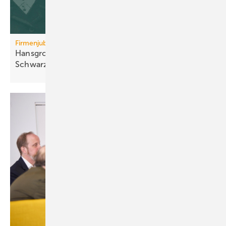
Firmenjubiläum
Hansgrohe: 125 Jahre Sa­ni­tär­tech­nik aus dem
Schwarz­wald