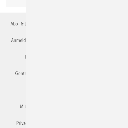
Abo- & Leserservice
AGB
Alle Inhalte chronologisch
Anmelden
Anmeldung & Registrierung
Datenschutz
Editor's choice
E-Paper
Fachbeiträge
Gentner Verlag
Impressum
Karriere bei Gentner
Team
Mediaservice
Mitgliedschaften und Engagement
Newsletter
Privacy Manager
RSS-Feed
TGA+E abonnieren