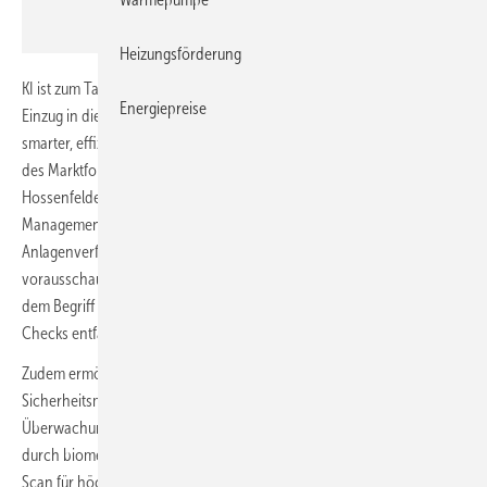
Hamburg Messe und Congress / Rolf Otzipka
Heizungsförderung
KI ist zum Taktgeber für Neuheiten geworden und hält vermehrt
Energiepreise
Einzug in die Gebäudetechnik. Denn KI macht Gebäude deutlich
smarter, effizienter und leistungsfähiger. Eine
aktuelle Analyse
des Marktforschungs- und Beratungsunternehmens Lünendonk &
Hossenfelder zum Potenzial von KI im technischen Facility
Management kommt zu dem Ergebnis, dass KI nicht nur die
Anlagenverfügbarkeit um rund 20 % erhöht, sondern durch
vorausschauende Ermittlung von Wartungsintervallen – auch unter
dem Begriff „Predictive Maintenance“ bekannt – unnötige Routine-
Checks entfallen.
Zudem ermöglichen KI-Technologien ein proaktives
Sicherheitsmanagement. Beispielsweise identifizieren moderne
Überwachungssysteme verdächtige Aktivitäten automatisch, ergänzt
durch biometrische Zutrittskontrollen vom Fingerabdruck bis zum Iris-
Scan für höchste Sicherheit. Die Hersteller präsentieren