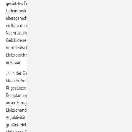
gestütztes Energiemanagement, Sicherheits- und Lichttechnik sowie
Ladeinfrastruktur für Elektromobilität. Zudem ermöglichen sie
altersgerechtes Wohnen unterstützt von KI und effizienteres Arbeiten
im Büro durch Human Centric Lighting – ideal sowohl für die
Nachrüstung bestehender Gebäude als auch für den
Gebäudeneubau. Ergänzend dazu ist am Verbändestand der
norddeutschen E-Handwerke (Halle B6, Stand 672) die Zukunft der
Elektrotechnik durch anschauliche Präsentationen neuartiger Trends
erlebbar.
„KI in der Gebäudetechnik bedeutet spürbare Entlastung auf allen
Ebenen: Von der automatisierten Angebotserstellung im Büro über die
KI-gestützte Dokumentation auf der Baustelle bis hin zur intelligenten
Fachplanung gewinnen wir wertvolle Ressourcen zurück, die wir für
unser Kerngeschäft dringend benötigen. Damit macht KI das
Elektrohandwerk nicht nur effizienter, sondern steigert auch dessen
Attraktivität massiv. Wir sehen in der künstlichen Intelligenz einen der
größten Hebel für die Zukunftsfähigkeit unserer Betriebe und fördern