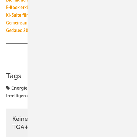
E-Book erklärt Künst­liche Intel­li­genz für Planer am Bau
KI-Suite für TGA-Planungsbüros
Gemeinsam für in­tel­li­gen­te, Ro­bo­tik-ready Ge­bäu­de
Gedatec 2026: Fach­mes­se für in­te­grier­te Ge­bäu­de­tech­nik
Teilen
Link kopieren
Tags
Energieoptimierung
GET Nord
Künstliche
Intelligenz
Keine Zeit? Kein Problem mit dem
TGA+E Newsletter!