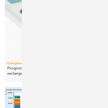
Energiewende
Prognose: Dekarbonisierung hat sich 2025 stark
verlangsamt