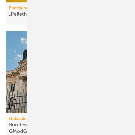
Energiepolitik
„Pelletheizungen sind gelebte
Frei­heits­energie“
Gebäudemodernisierungsgesetz
Bundesrats­aus­schüsse: 67 Kritik­punkte zum
GModG-Entwurf