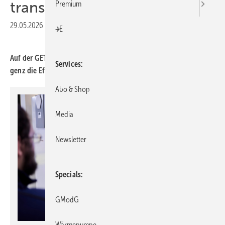
transformiert
Premium
29.05.2026
|
Druckvorschau
+E
Auf der GET Nord zeigen Aus­steller, wie die Künst­liche Intelli­
Services
genz die Effi­zienz stei­gert und den Fach­kräfte­mangel ent­schärft.
Abo & Shop
Media
Newsletter
Specials
GModG
Wärmepumpe