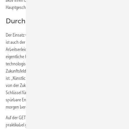
aktiv ihren Einsatz in Planung und Ausführung“, so Timm Göckens,
Hauptgeschäftsführer NFE.
Durch KI zurück zum Wesentlichen
Der Einsatz von KI ist nicht auf die Gebäudetechnik beschränkt – sie
ist auch der Schlüssel zu moderner Betriebsführung und spürbarer
Arbeitserleichterung im Handwerk, sodass Freiräume für das
eigentliche Kerngeschäft entstehen. Zugleich positioniert die
technologische Transformation die Branche als innovatives
Zukunftsfeld, was ein starkes Signal für die Gewinnung junger Talente
ist. „Künstliche Intelligenz entwickelt sich im Handwerk immer mehr
von der Zukunftsvision zum zentralen Produktivitätsfaktor. Als
Schlüssel für gesteigerte Effizienz, prozessuale Optimierung und
spürbare Entlastung im Büro sichert KI die Wettbewerbsfähigkeit von
morgen bereits heute.
Auf der GET Nord präsentieren wir Lösungen, die diesen Wandel
praktikabel gestalten“, sagt Anne Spielberg, Director der GET Nord.