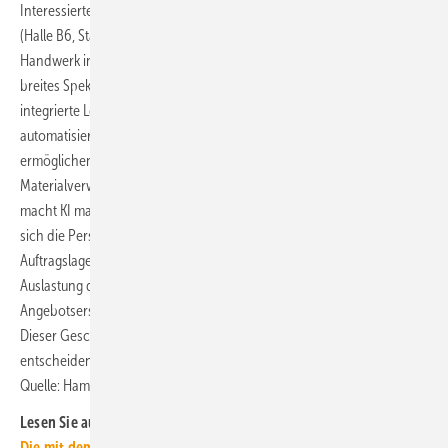
Interessierte können sich im neu geschaffenen InnovationsForum
(Halle B6, Stand 300) umfassend über den Einsatz von KI im
Handwerk informieren. Daneben erwartet Fachbesuchende ein
breites Spektrum an KI-Software: Die Anbieter zeigen, wie KI-
integrierte Lösungen Arbeitsabläufe unterstützen, Prozesse
automatisieren und fundierte, datenbasierte Entscheidungen
ermöglichen. Von der automatisierten Belegverarbeitung über
Materialverwaltung bis zum KI-gestützten Kundenservice per Chatbot,
macht KI manuelle Eingriffe überflüssig. Durch KI-gestützte Tools lässt
sich die Personaleinsatzplanung dynamisch an die aktuelle
Auftragslage anpassen, was Leerlaufzeiten reduziert und die
Auslastung der Fachkräfte optimiert. Ferner verkürzt KI-gestützte
Angebotserstellung den Prozess von Stunden auf wenige Minuten.
Dieser Geschwindigkeitsvorteil sichert Unternehmen einen
entscheidenden Vorsprung im Wettbewerb. ■
Quelle: Hamburg Messe und Congress / ml
Lesen Sie auch:
Die mit dem Ventilator spricht, damit er noch nützlicher wird