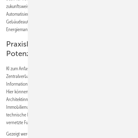
zukunftsweisende Lösungen in den Bereichen Netzsteuerung,
Automatisierung, Stromverteilung, Schaltanlagen,
Gebäudeautomation, Brandschutz, Sicherheit, HLK-Steuerung und
Energiemanagement für eine intelligente Gebäudeinfrastruktur.
Praxisbeispiele verdeutlichen
Potenzial von KI
2
KI zum Anfassen bietet das 100 m
große, begehbare E-Haus des
Zentralverbands der Deutschen Elektro- und
Informationstechnischen Handwerke (ZVEH) in Halle B6, Stand 682.
Hier können sich neben dem E- und SHK-Handwerk auch
Architektinnen und Architekten, Planende sowie Verantwortliche in
Immobilienunternehmen, der Wohnungswirtschaft und für das
technische Facility Management herstellerneutral über intelligent
vernetzte Funktionalitäten informieren.
Gezeigt werden Lösungen aus Bereichen wie Energieeffizienz, KI-