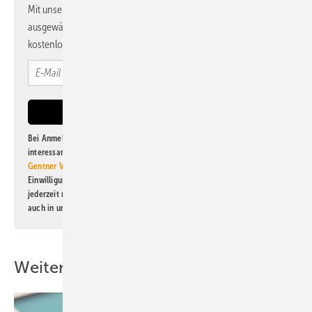
Mit unserem Newsletter erhalten Sie regelmäßig von uns
ausgewählte Informationen und Neuigkeiten, gebündelt und
kostenlos direkt ins Postfach.
Bei Anmeldung zu diesem Newsletter bin ich damit einverstanden, über
interessante Verlags- und Online-Angebote
der Marken der Alfons W.
Gentner Verlag GmbH & Co. KG
informiert zu werden. Diese
Einwilligung kann ich jederzeit widerrufen und eine Abmeldung ist
jederzeit möglich. Informationen zum Umgang mit Daten finden Sie
auch in unserer
Datenschutzerklärung
.
Weitere Inhalte