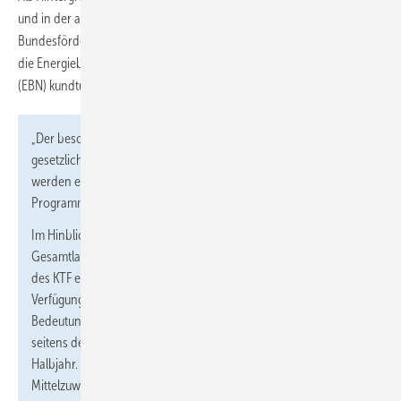
und in der am 11. April 2024 erneut versendeten Mittelung für die
Bundesförderung der Energieberatung für Wohngebäude (EBW) und
die Energieberatung für Nichtwohngebäude, Anlagen und Systeme
(EBN) kundtun:
„Der beschlossene Wirtschaftsplan 2024 des KTF gilt. Alle
gesetzlichen und alle bisher eingegangenen Verpflichtungen
werden erfüllt. Es gibt weder einen Förderstopp, noch werden
Programme ausgesetzt.
Im Hinblick auf die derzeitige haushaltswirtschaftliche
Gesamtlage und die kommenden Haushaltsjahre ist innerhalb
des KTF ein wirtschaftlicher und sparsamer Umgang mit den zur
Verfügung stehenden Haushaltsmitteln von besonders hoher
Bedeutung. Die allgemeine Zuweisung der Mittel im KTF erfolgt
seitens des BMF zunächst zeitlich gestaffelt für das erste
Halbjahr. Aufgrund dieser zeitlichen Staffelung bei der
Mittelzuweisung kann in Ausnahmefällen die Bewilligung und