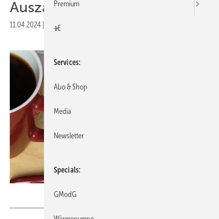
Auszahlung
Premium
11.04.2024
|
Druckvorschau
+E
Services
Abo & Shop
Media
Newsletter
Specials
magele-picture
– stock.adobe.com
GModG
Wärmepumpe