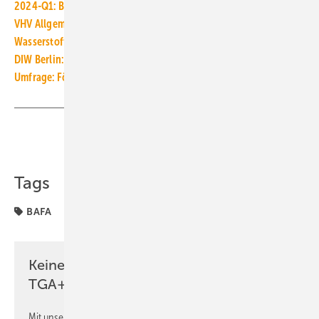
2024-Q1: BEG EM dreht Heizungsnachfrage auf Erneuerbare
VHV Allgemeine: Allgefahrendeckung für Wärmepumpen
Wasserstoff-Heizungen: Zahlt sich das für die Wärmewende aus?
DIW Berlin: Bund muss bei Gasnetz-Stilllegungen unterstützen
Umfrage: Förderung von Wärmepumpen wird unterschätzt
Teilen
Link kopieren
Tags
BAFA
Keine Zeit? Kein Problem mit dem
TGA+E Newsletter!
Mit unserem Newsletter erhalten Sie regelmäßig von uns