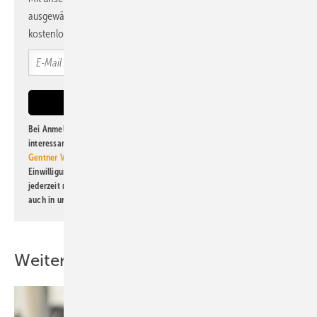
ausgewählte Informationen und Neuigkeiten, gebündelt und
kostenlos direkt ins Postfach.
Bei Anmeldung zu diesem Newsletter bin ich damit einverstanden, über
interessante Verlags- und Online-Angebote
der Marken der Alfons W.
Gentner Verlag GmbH & Co. KG
informiert zu werden. Diese
Einwilligung kann ich jederzeit widerrufen und eine Abmeldung ist
jederzeit möglich. Informationen zum Umgang mit Daten finden Sie
auch in unserer
Datenschutzerklärung
.
Weitere Inhalte