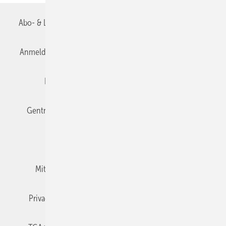
Abo- & Leserservice
AGB
Alle Inhalte chronologisch
Anmelden
Anmeldung & Registrierung
Datenschutz
Editor's choice
E-Paper
Fachbeiträge
Gentner Verlag
Impressum
Karriere bei Gentner
Team
Mediaservice
Mitgliedschaften und Engagement
Newsletter
Privacy Manager
RSS-Feed
TGA+E abonnieren