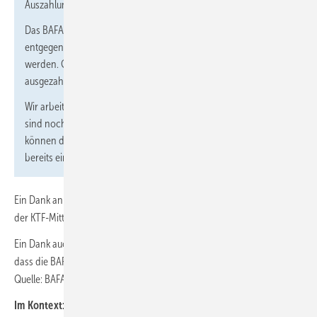
Auszahlung länger dauern als üblich.
Das BAFA nimmt weiterhin Anträge für die Beratungsförderung
entgegen und zahlt Anträge aus, sobald neue Mittel zugewiesen
werden. Grundsätzlich gilt: Alle bewilligten Anträge werden auch
ausgezahlt.
Wir arbeiten intensiv daran, die Situation zu verbessern. Hierzu
sind noch wenige technische Schritte erforderlich. Dann
können die bewilligten Förderungen zeitnah ausgezahlt und die
bereits eingereichten Anträge zügig beschieden werden.“
Ein Dank an alle BAFA-Mitarbeiter, die die Wartezeit auf die Zuweisung
der KTF-Mittel dafür nutzt, dass es danach wieder schnell flutscht!
Ein Dank auch an alle „EBN/EBW-Kunden“, dass sie nicht vergessen,
dass die BAFA-Mitarbeiter die Situation nicht verändern können. ■
Quelle: BAFA / jv
Im Kontext: