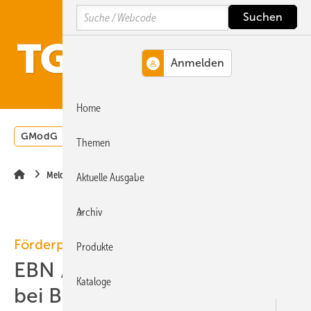
Springe
Springe
Springe
Search
auf
auf
auf
Hauptinhalt
Hauptmenü
SiteSearch
MENÜ
Home
GModG
Wärmepumpe
Heizungsförderung
Energ
Themen
Meldungen
Aktuelle Ausgabe
Archiv
Förderprogramme
Produkte
EBN / EBW: Verzögerungen
Kataloge
bei Bewilligung und