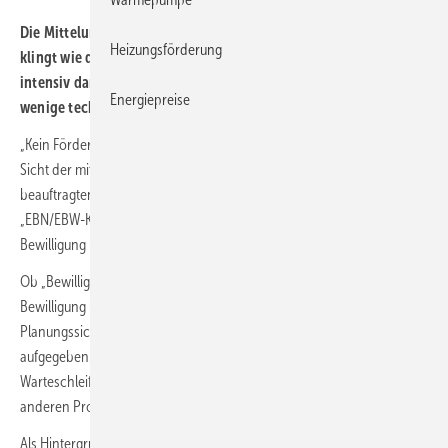
Die Mittelung des BAFA zu den Förderprogrammen EBN und EBW
Heizungsförderung
klingt wie die Telefonansage einer Warteschleife: „Wir arbeiten
intensiv daran, die Situation zu verbessern. Hierzu sind noch
Energiepreise
wenige technische Schritte erforderlich.“
„Kein Förderstopp bei Beratungsprogrammen“ – das mag aus der
Sicht der mit der Durchführung der Förderprogramme EBN und EBW
beauftragten Behörde BAFA eine positive Botschaft sein, für die
„EBN/EBW-Kunden“ hat jedoch jede Verzögerungen bei der
Bewilligung und Auszahlung von Fördermitteln Konsequenzen.
Ob „Bewilligungspause“, „Förderstopp“ oder „Verzögerungen bei der
Bewilligung und Auszahlung von Fördermitteln“: Ohne
Planungssicherheit verzögern sich Projekte, einige werden eventuell
aufgegeben. Länger wird die Liste mit konkreten Projekten in der
Warteschleife aber kaum werden. Schon die Förderbedingungen in
anderen Programmen verhindern dies zum Teil.
Als Hintergrund muss das BAFA seit inzwischen mehr als zwei Wochen