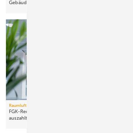
Ge­bäu­de­tech­nik
Raumlufttechnik
FGK-Rechner: wann sich Lüf­tungs­tech­nik im Bü­ro
aus­zahlt