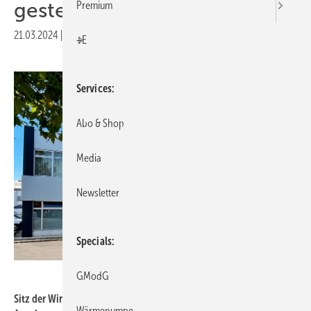
gestellt
Premium
21.03.2024
|
Druckvorschau
+E
Services
Abo & Shop
Media
Newsletter
Specials
Windhager Zentralheizung, Gersthofen
GModG
Sitz der Windhager Zentralheizung GmbH in Gersthofen bei
Wärmepumpe