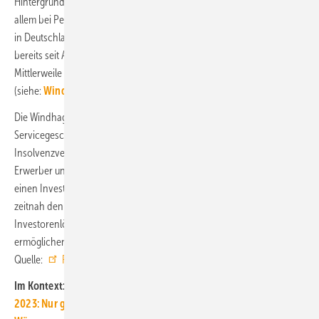
Hintergrund der Antragstellung ist die negative Marktentwicklung vor
allem bei Pellet-Heizungen in den zurückliegenden eineinhalb Jahren
in Deutschland. Das Salzburger Mutterunternehmen befindet sich
bereits seit Anfang Januar 2024 in einem Insolvenzverfahren.
Mittlerweile wurde eine Lösung für Windhager in Österreich gefunden
(siehe:
Windhager ist jetzt Best Heating Technology
).
Die Windhager Zentralheizung GmbH ist für den Vertrieb und das
Servicegeschäft in Deutschland verantwortlich. Der vorläufige
Insolvenzverwalter will nun Gespräche mit dem österreichischen
Erwerber und anderen Unternehmen aus der Branche führen, um
einen Investor für die Gesellschaft zu finden. Stemshorn: „Wir werden
zeitnah den Investorenprozess starten. Ziel ist es, eine
Investorenlösung für die deutsche Windhager-Gesellschaft zu
ermöglichen.“ ■
Quelle:
Pluta
/ jv
Im Kontext:
2023: Nur geringer Zubau an Pelletanlagen in Deutschland