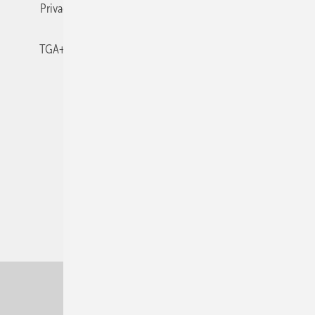
Privacy Manager
RSS-Feed
TGA+E abonnieren
TGA+E-WissensCheck
Veranstaltungen / Webinare
© 2026 TGA+E Fachplaner
Nach oben