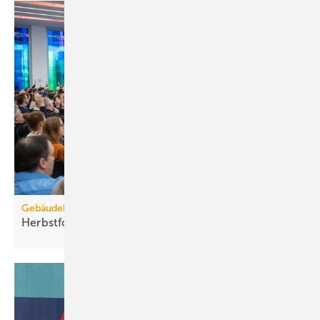
Gebäudebestand
Herbstforum Altbau: NT-ready statt
H2-ready