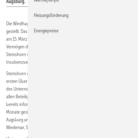
Augsburg.
Heizungsförderung
Die Windhager Zentralheizung GmbH hat einen Insolvenzantrag
Energiepreise
gestellt. Das Amtsgericht Augsburg (Insolvenzgericht) hat daraufhin
am 15. März 2024 die vorläufige Insolvenzverwaltung über das
Vermögen des Heiztechnikanbieters angeordnet und Georg Jakob
Stemshorn von der Pluta Rechtsanwalts GmbH, zum vorläufigen
Insolvenzverwalter bestellt.
Stemshorn war am bereits am gleichen Tag vor Ort, um sich einen
ersten Überblick zu verschaffen. Stemshorn: „Der Geschäftsbetrieb
des Unternehmens wird fortgeführt. Wir führen derzeit Gespräche mit
allen Beteiligten.“ Die 92 Mitarbeiter des Unternehmens wurden
bereits informiert. Ihre Gehälter sind über das Insolvenzgeld für drei
Monate gesichert. Das Unternehmen hat seinen Sitz in Gersthofen bei
Augsburg und Standorte in Bissendorf, Niedersachsen, sowie in
Wiedemar, Sachsen.