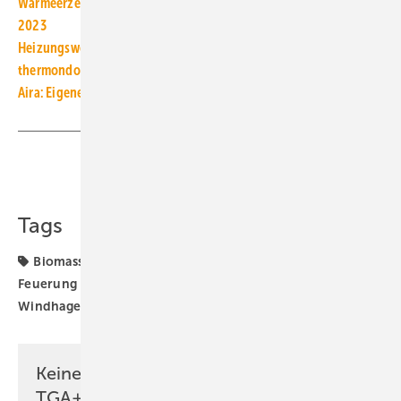
Wärmeerzeuger, Marktentwicklung in Deutschland, 2000 bis
2023
Heizungswende: Jede Gas-Heizung ein Kostentreiber
thermondo ab Februar 2024 verkauft keine Gas-Heizungen mehr
Aira: Eigene Wärmepumpe mit „15-Jahre-Komfort-Garantie“
Teilen
Link kopieren
Tags
Biomasse-Heizkessel
Holzpellet-Heizung
Pellet-
Feuerung
Pellet-Heizkessel
Pelletheizung
Windhager
Keine Zeit? Kein Problem mit dem
TGA+E Newsletter!