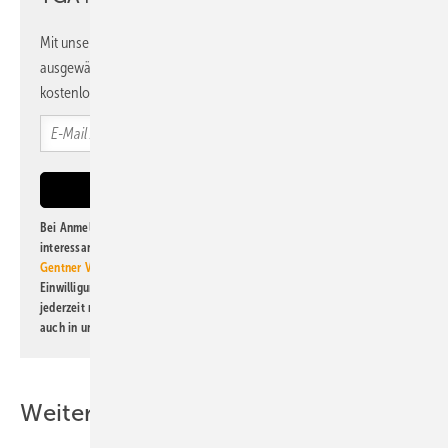
Mit unserem Newsletter erhalten Sie regelmäßig von uns
ausgewählte Informationen und Neuigkeiten, gebündelt und
kostenlos direkt ins Postfach.
Bei Anmeldung zu diesem Newsletter bin ich damit einverstanden, über
interessante Verlags- und Online-Angebote
der Marken der Alfons W.
Gentner Verlag GmbH & Co. KG
informiert zu werden. Diese
Einwilligung kann ich jederzeit widerrufen und eine Abmeldung ist
jederzeit möglich. Informationen zum Umgang mit Daten finden Sie
auch in unserer
Datenschutzerklärung
.
Weitere Inhalte