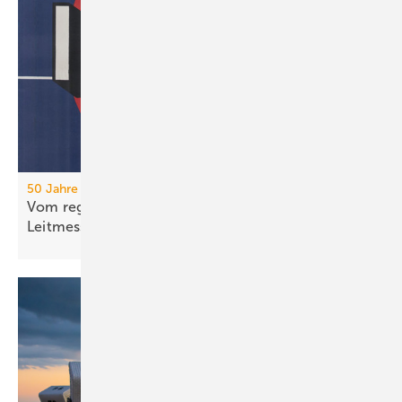
50 Jahre IFH/Intherm
Vom regionalen Bran­chen­treff zur süd­deut­schen
Leit­messe