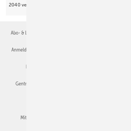
2040
verdoppeln
Abo- & Leserservice
AGB
Alle Inhalte chronologisch
Anmelden
Anmeldung & Registrierung
Datenschutz
Editor's choice
E-Paper
Fachbeiträge
Gentner Verlag
Impressum
Karriere bei Gentner
Team
Mediaservice
Mitgliedschaften und Engagement
Newsletter