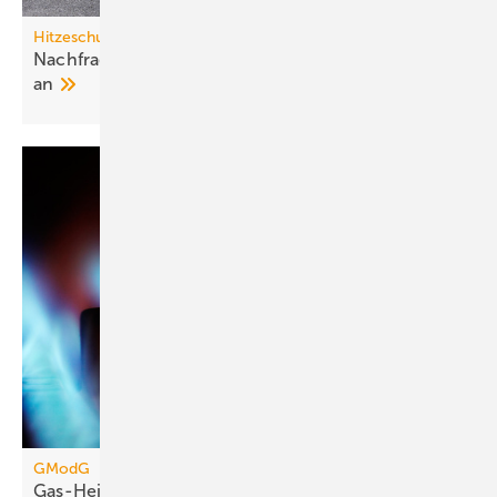
Hitzeschutz
Nachfrage nach Split-Klima­an­lagen steigt stark
an
GModG
Gas-Heizung: Energiekosten könn­ten sich bis