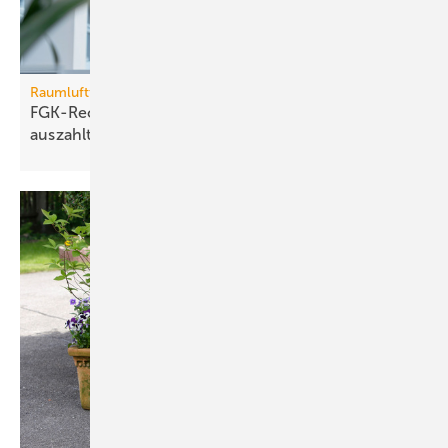
Raumlufttechnik
FGK-Rechner: wann sich Lüf­tungs­tech­nik im Bü­ro
aus­zahlt