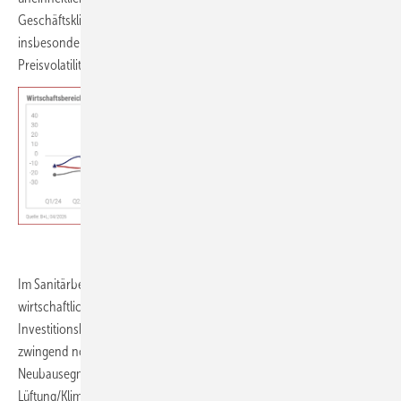
Geschäftsklima verbesserte sich um 11 Punkte auf +9. Hierzu dürften
insbesondere die gestiegenen Energiepreise und die hohe
Preisvolatilität bei fossilen Brennstoffen beigetragen haben.
VDS / VdZ SHK-Konjunkturbarometer 1. Quartal 2026
Im Sanitärbereich bleibt die Lage dagegen angespannt. Inflation und
wirtschaftliche Unsicherheit dämpfen nach wie vor die
Investitionsbereitschaft privater Haushalte – insbesondere bei nicht
zwingend notwendigen Badsanierungen. Hinzu kommt das schwache
Neubausegment. Das Geschäftsklima liegt hier bei −4 Punkten. Auch
Lüftung/Klima verharrt mit −3 Punkten im Negativen.