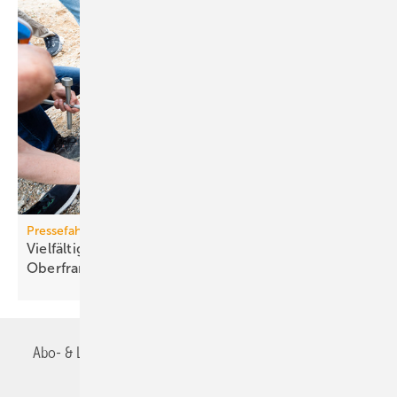
Pressefahrt des BWP
Vielfältiger Einsatz von Wärmepumpen in
Oberfranken
Abo- & Leserservice
AGB
Alle Inhalte chronologisch