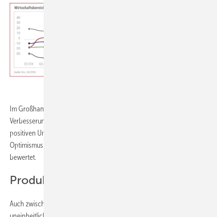
VDS / VdZ SHK-Konjunkturbarometer 1. Quartal 2026
Im Großhandel zeigt sich trotz weiterhin negativer Werte eine leichte
Verbesserung gegenüber dem Vorjahresquartal. Zusammen mit
positiven Umsatzentwicklungen gibt dies Anlass zu vorsichtigem
Optimismus. Die Ausstellungen werden jedoch weiterhin schwach
bewertet.
Produktbereiche im Vergleich
Auch zwischen den einzelnen Hauptprodukten verläuft die Konjunktur
uneinheitlich. Deutlich aufwärts ging es im Bereich Heizung: Das