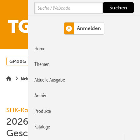
Springe
Springe
Springe
Search
auf
auf
auf
Hauptinhalt
Hauptmenü
SiteSearch
MENÜ
Home
GModG
Wärmepumpe
Heizungsförderung
Energ
Themen
Meldungen
Aktuelle Ausgabe
Archiv
SHK-Konjunkturbarometer
Produkte
2026-Q1: SHK-
Kataloge
Geschäftsklima stagniert