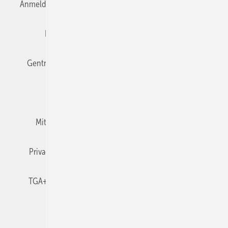
Anmelden
Anmeldung & Registrierung
Datenschutz
Editor's choice
E-Paper
Fachbeiträge
Gentner Verlag
Impressum
Karriere bei Gentner
Team
Mediaservice
Mitgliedschaften und Engagement
Newsletter
Privacy Manager
RSS-Feed
TGA+E abonnieren
TGA+E-WissensCheck
Veranstaltungen / Webinare
© 2026 TGA+E Fachplaner