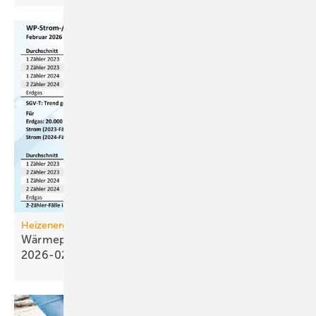
Heizenergiekosten
Wärmepumpen­strom-/Gas­preis-Baro­meter
2026-02