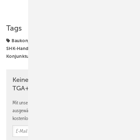
Teilen
Link kopieren
Tags
Baukonjunktur
Baumarkt
Planerkonjunktur
SHK-Handwerk
SHK-Konjunktur
SHK-
Konjunkturbarometer
TGA-Marktdaten
VDS
VdZ
Keine Zeit? Kein Problem mit dem
TGA+E Newsletter!
Mit unserem Newsletter erhalten Sie regelmäßig von uns
ausgewählte Informationen und Neuigkeiten, gebündelt und
kostenlos direkt ins Postfach.