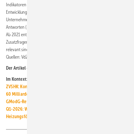
Indikatoren zur Bauwirtschaft und zur allgemeinen wirtschaftlichen
Entwicklung in den Bericht ein. Die Einschätzungen der befragten
Unternehmen werden als Differenz der positiven und negativen
Antworten („Salden“) auf einer Skala von −100 bis +100 dargestellt.
Ab 2021 enthalten die Berichte in unregelmäßigen Abständen
Zusatzfragen zu aktuellen Themen, die für die gesamte Branche
relevant sind. ■
Quellen: VdZ, VDS / jv
Der Artikel gehört zur
TGA+E-Themenseite TGA-Marktdaten
Im Kontext:
ZVSHK: Konjunktur im SHK-Hand­werk verliert an Dy­na­mik
60 Milliarden Euro bis 2035 für neue Gas-Heizungen?
GModG-Referentenentwurf: BDH sieht Kurswechsel
Q1-2026: Wärmepumpen steigern Heizungsabsatz um 16 %
Heizungsförderung: Nachfrage steigt im März 2026 um 28 %