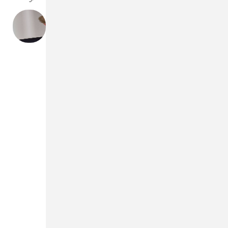
„Aus der Bauwirtschaft kamen zum
Jahreswechsel 2025/2026 erste positive
Impulse, die auch für die Haus- und
Gebäudetechnik Hoffnung auf eine Belebung
machten. Diese Hoffnung hat sich bislang
jedoch nicht erfüllt. Geopolitische
Unsicherheiten, steigende Energiepreise und
höhere Immobilienzinsen sorgen erneut für
Zurückhaltung bei Investoren und
Eigenheimbesitzern. Mehrere Krisen
gleichzeitig sowie die anhaltende
Verunsicherung durch energie- und
gebäudepolitische Debatten haben die
Branche zusätzlich belastet. Jetzt kommt es