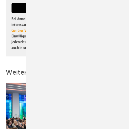
Bei Anmeldung zu diesem Newsletter bin ich damit einverstanden, über
interessante Verlags- und Online-Angebote
der Marken der Alfons W.
Gentner Verlag GmbH & Co. KG
informiert zu werden. Diese
Einwilligung kann ich jederzeit widerrufen und eine Abmeldung ist
jederzeit möglich. Informationen zum Umgang mit Daten finden Sie
auch in unserer
Datenschutzerklärung
.
Weitere Inhalte