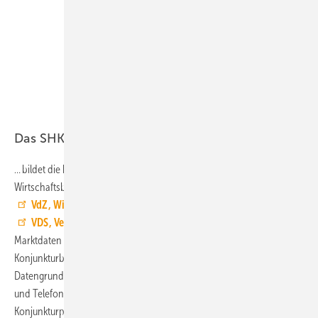
auf klare und verlässliche politische
Rahmenbedingungen an.“
Jens J.
Wischmann, Geschäftsführer von VdZ und
VDS
VdZ / Viviane Wild
Das SHK-Konjunkturbarometer …
… bildet die konjunkturelle Entwicklung der Unternehmen im
Wirtschaftsbereich Haus- und Gebäudetechnik ab. Im Auftrag der
VdZ, Wirtschaftsvereinigung Gebäude und Energie
, und der
VDS, Vereinigung Deutsche Sanitärwirtschaft
, erstellt die B+L
Marktdaten GmbH vier Mal pro Jahr die Berichte zum SHK-
Konjunkturbarometer (
weitere Infos und ältere Berichte
). Die
Datengrundlage setzt sich aus Primärerhebungen (Onlinebefragung
und Telefoninterviews) sowie aus Primärdaten des ZVSHK-
Konjunkturpanels zusammen. Zusätzlich fließen ausgewählte