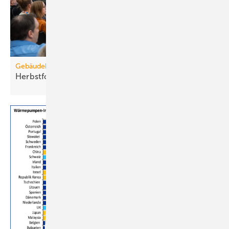
Gebäudebestand
Herbstforum Altbau: NT-ready statt
H2-ready