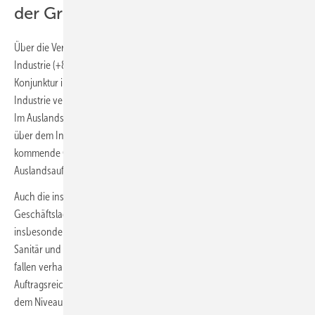
der Großhandel
Über die Vertriebsstufen hinweg ergibt sich ein differenziertes Bild:
Industrie (+8) und installierende Unternehmen (+15) bewerten die
Konjunktur im 1. 2026 deutlich besser als der Großhandel (−14). Die
Industrie verzeichnet inzwischen das fünfte positive Quartal in Folge.
Im Auslandsgeschäft liegt das Geschäftsklima mit +11 Punkten leicht
über dem Inlandsgeschäft; zugleich fallen die Erwartungen für das
kommende Quartal günstiger aus als die momentane
Auslandsauftragslage.
Auch die installierenden Betriebe bleiben insgesamt im Plus. Die
Geschäftslage wird zwar etwas schwächer eingeschätzt als zuletzt,
insbesondere der Kundendienst entwickelt sich jedoch besser als bei
Sanitär und Heizung. Die Erwartungen an die kommenden Monate
fallen verhaltener aus, vor allem im Sanitärbereich. Die
Auftragsreichweite ist auf 11,5 Wochen gesunken und liegt damit unter
dem Niveau der Jahre 2021 bis 2025.