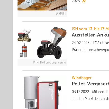
2023.
RMBH
ISH vom 13. bis 17. M
Aussteller-Ank
24.02.2023
-
TGA+E Fac
Präsentationsschwerpun
IMI Hydronic Engineering
Windhager
Pellet-Vergaser
03.12.2022
-
Mit dem Pu
auf den Markt. Durch d