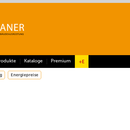
rodukte
Kataloge
Premium
+E
g
Energiepreise