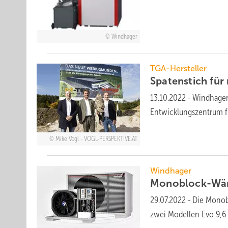
Windhager
TGA-Hersteller
Spatenstich für
13.10.2022
-
Windhager
Entwicklungszentrum fü
Mike Vogl - VOGL-PERSPEKTIVE.AT
Windhager
Monoblock-Wä
29.07.2022
-
Die Monob
zwei Modellen Evo 9,6 