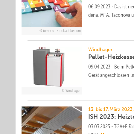
06.09.2023
-
Das ist n
dena, MTA, Taconova 
tomertu - stock.adobe.com
Windhager
Pellet-Heizkess
09.04.2023
-
Beim Pell
Gerät angeschlossen un
Windhager
13. bis 17. März 2023
ISH 2023: Heizt
03.03.2023
-
TGA+E Fac