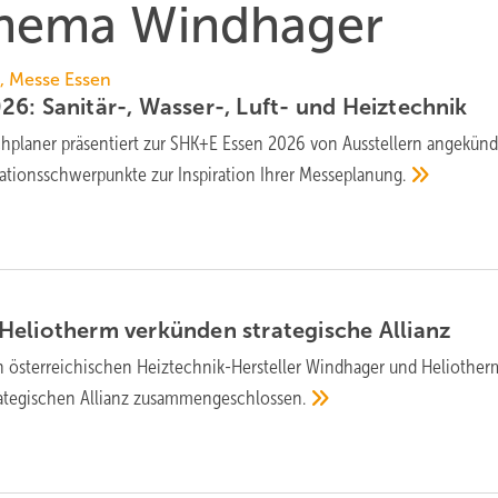
 Thema Windhager
6, Messe Essen
6: Sanitär-, Wasser-, Luft- und
Heiztechnik
planer prä­sen­tiert zur SHK+E Essen 2026 von Aus­stel­lern an­ge­kün­d
­ti­ons­schwer­punk­te zur In­spi­ra­ti­on Ihrer
Messe­pla­nung.
eliotherm ver­kün­den strategische
Allianz
n österreichi­schen Heiz­technik-Hersteller Windhager und Heliother
­te­gischen Allianz
zu­sammen­ge­schlossen.