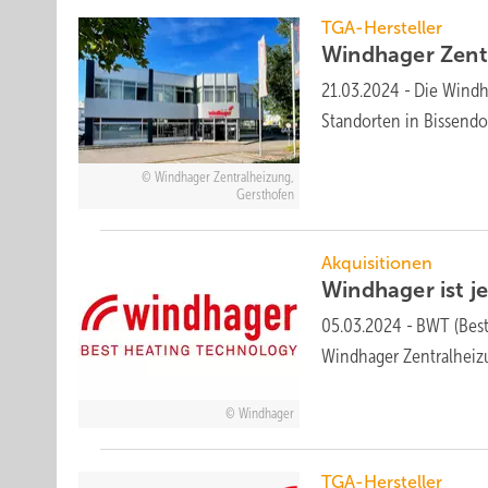
TGA-Hersteller
Windhager Zent
21.03.2024
-
Die Windha
Stand­or­ten in Bissend
Windhager Zentralheizung,
Gersthofen
Akquisitionen
Windhager ist j
05.03.2024
-
BWT (Best
Windhager Zentralhei
Windhager
TGA-Hersteller