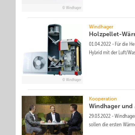
Windhager
Windhager
Holzpellet-Wä
01.04.2022
-
Für die H
Hybrid mit der Luft/W
Windhager
Kooperation
Windhager und
29.03.2022
-
Windhager
sollen die ersten Wär