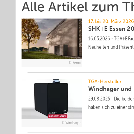
Alle Artikel zum
17. bis 20. März 202
SHK+E Essen 202
16.03.2026
-
TGA+E Fach
Neu­hei­ten und Prä­sen­ta
Kermi
TGA-Hersteller
Windhager und H
29.08.2025
-
Die beide
haben sich zu einer stra
Windhager