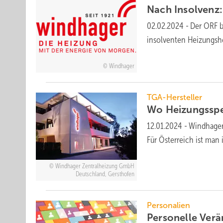
Nach Insolvenz
02.02.2024
-
Der ORF b
insolventen Heizungshe
Windhager
TGA-Hersteller
Wo Heizungsspez
12.01.2024
-
Windhager 
Für Österreich ist ma
Windhager Zentralheizung GmbH
Deutschland, Gersthofen
Personalien
Personelle Ver