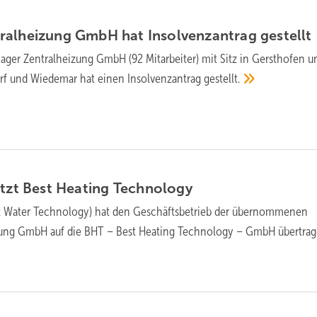
ralheizung GmbH hat Insolvenzantrag
gestellt
ger Zentralheizung GmbH (92 Mit­ar­bei­ter) mit Sitz in Gerst­ho­fen u
orf und Wiedemar hat einen In­sol­venz­an­trag
ge­stellt.
etzt Best Heating
Technology
 Water Technology) hat den Geschäftsbetrieb der übernommenen
zung GmbH auf die BHT – Best Heating Technology – GmbH
übertrag