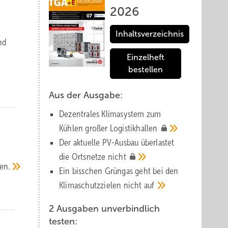
2026
Inhaltsverzeichnis
nd
Einzelheft
bestellen
Aus der Ausgabe:
Dezentrales Klimasystem zum
Kühlen großer
Logistik­hallen
Der aktuelle PV-Ausbau über­lastet
die Orts­netze
nicht
en.
Ein bisschen Grüngas geht bei den
Klima­schutz­zielen nicht
auf
2 Ausgaben unverbindlich
testen: