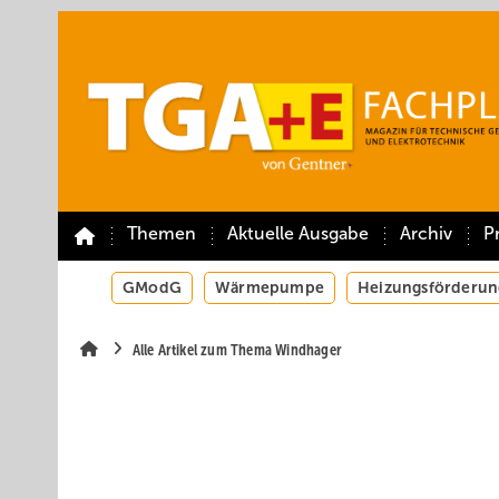
Springe
Springe
Springe
auf
auf
auf
Hauptinhalt
Hauptmenü
SiteSearch
Themen
Aktuelle Ausgabe
Archiv
P
GModG
Wärmepumpe
Heizungsförderun
Alle Artikel zum Thema Windhager