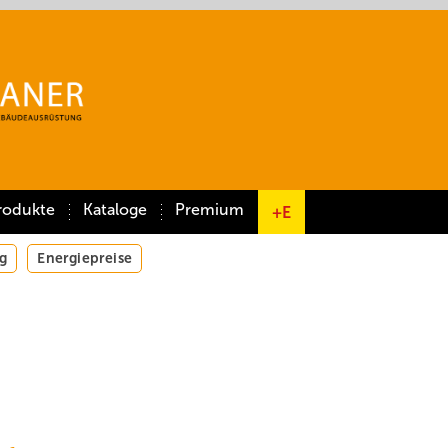
rodukte
Kataloge
Premium
+E
g
Energiepreise