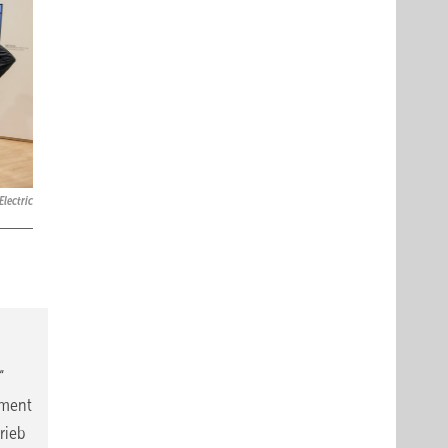
Electric
“
gment
rieb