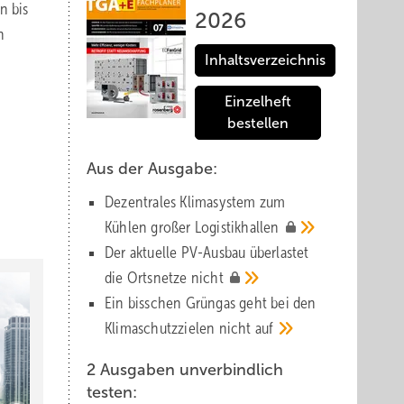
n bis
2026
n
Inhaltsverzeichnis
Einzelheft
bestellen
Aus der Ausgabe:
Dezentrales Klimasystem zum
Kühlen großer
Logistik­hallen
Der aktuelle PV-Ausbau über­lastet
die Orts­netze
nicht
Ein bisschen Grüngas geht bei den
Klima­schutz­zielen nicht
auf
2 Ausgaben unverbindlich
testen: