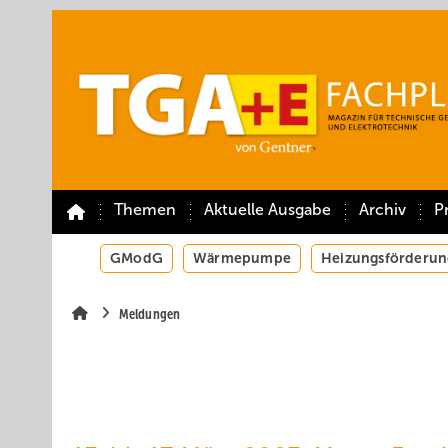
Springe
Springe
Springe
auf
auf
auf
Hauptinhalt
Hauptmenü
SiteSearch
Themen
Aktuelle Ausgabe
Archiv
P
GModG
Wärmepumpe
Heizungsförderun
Meldungen