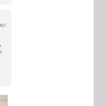
 RLT-
e
d