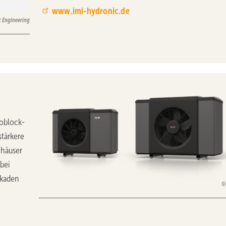
www.imi-hydronic.de
c Engineering
oblock-
tärkere
nhäuser
bei
skaden