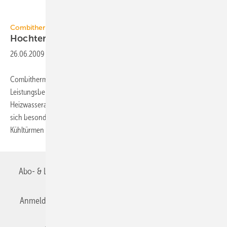
Combitherm
Combitherm
Hochtemperaturwärmepumpe
26.06.2009
-
Combitherm hat seine Serie von Hochtemperaturwärmepumpen im
Leistungsbereich 20 bis 500 kW Heizleistung bei einem
Heizwasseraustritt von 75 °C aktualisiert. Die Wärmepumpen eignen
sich besonders für industrielle Anwendungen, wo Abwärme aus
Kühltürmen oder Lüftungsanlagen als Wärmequelle
genutzt...
Abo- & Leserservice
AGB
Alle Inhalte chronologisch
Anmelden
Anmeldung & Registrierung
Datenschutz