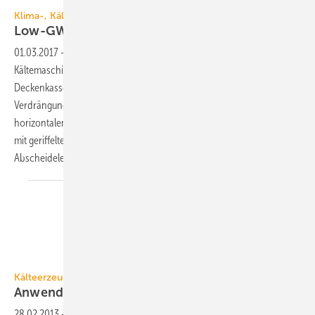
Combitherm
Klima-, Kälte- und Lüftungstechnik
Low-GWP, ausgeklügelt, stufenlos,
geriffelt
01.03.2017
-
Auf der Aircontec wird einiges an Neuheiten geboten:
Kältemaschinen bis 2,5 MW mit Low-GWP-Kältemitteln,
Deckenkassetten mit ausgeklügelter Lamellenautomatik, ein
Verdrängungsluftdurchlass mit stufenloser Variation zwischen
horizontalem Radialstrahl und Vertikalstrahl, Fettabscheidelamellen
mit geriffelter Oberfläche zur Perfektionierung der
Abscheideleistung…
Combitherm
Kälteerzeugung
Anwendungsoptimierte
Kaltwassersätze
28.02.2013
-
Combitherm, 11.1 C33: Mit dem Ansor-Konzept entstehen