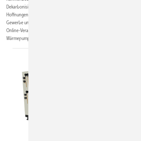
Dekarbonisierungsstrategie der Bundesregierung werden jetzt große
Hoffnungen in die Entwicklung von Großwärmepumpen für Industrie,
Gewerbe und Fernwärmeunternehmen gesetzt. Eindrücke von der
Online-Veranstaltung „Herausforderungen 2021 für Kälte-, Klima- und
Wärmepumpentechnik“, organisiert von DKV und
IZW.