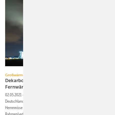
rclassenlayouts / iStock / Getty Images Plus
Großwärmepumpen
Dekarbonisierung von Industrie und
Fernwärme
02.05.2021
-
Der Markt für Großwärmepumpen entwickelt sich in
Deutschland nur schleppend. Ursachen sind regulatorische
Hemmnisse ebenso wie ungünstige wirtschaftliche und technische
Rahmenbedingungen. Im Hinblick auf die breit angelegte