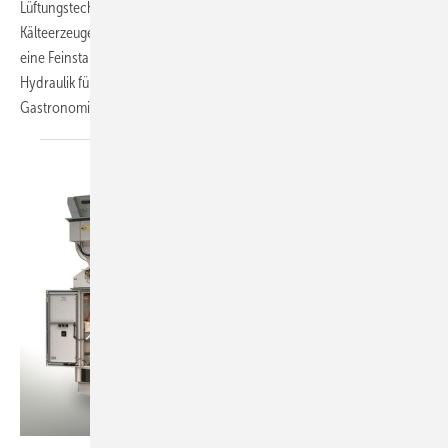
Lüftungstechnik (Halle 8) bietet ein breites Spektrum an Neuheiten:
Kälteerzeuger mit Low-GWP-Kältemitteln, Wärmepumpen bis 120 °C,
eine Feinstaubfalle, dezentralisierte MSR-Technik, vorkonfektionierte
Hydraulik für Kaltwassererzeuger, einen Rauchgaswäscher für die
Gastronomie, flexibel auslegbare
Kompaktlüftungsgeräte…