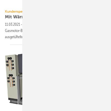
Combitherm
Kundenspezifisch gefertigte Wärmerückgewinnung
Mit Wärmepumpen BHKW-Effizienz
steigern
11.03.2021
-
In Offenburg wurde der Gesamt-Nutzungsgrad von 2
Gasmotor-BHKW durch Wärmerück­gewinnung über einen
ausgetüftelten BHKW-Wärmepumpen-Verbund deutlich
gesteigert.