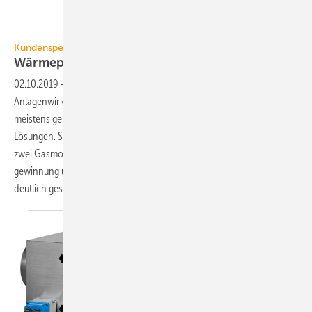
Bild: Combitherm
Kundenspezifisch gefertigte Wärmerückgewinnung
Wärmepumpen steigern die
BHKW-Effizienz
02.10.2019
-
Abwärme lässt sich an vielen Stellen nutzen und so der
Anlagenwirkungsgrad steigern. Der Schlüssel zur Realisierung sind
meistens genau auf das Projekt abgestimmte kundenspezifische
Lösungen. So konnte in Offenburg der Gesamt-Nutzungsgrad von
zwei Gasmotor-Blockheizkraftwerken durch die Wärmerück­
gewinnung über einen ausgetüftelten BHKW-Wärmepumpen-Verbund
deutlich gesteigert
werden.