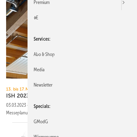
Premium
+E
Services
Abo & Shop
Media
RMBH
Newsletter
13. bis 17. März 2023, Messe Frankfurt
ISH 2023: Heiztechnik und ihre
Komponenten
03.03.2023
-
TGA+E Fachplaner präsentiert Heizungslösungen zur
Specials
Messeplanung für die ISH
2023.
GModG
Wärmepumpe