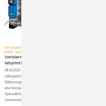
Bäro
ISH-Vorschau Klima-, Kälte- und Lüftungstechnik | Klima-,
Kälte- und Lüftungstechnik
Ionisierend, magnetgelagert,
labyrinthdichtend
08.03.2019
-
Der Ausstellungsbereich Kälte-, Klima- und
Lüftungstechnik (Halle 8) bietet ein breites Spektrum an Neuheiten:
Kälteerzeuger mit Low-GWP-Kältemitteln, Wärmepumpen bis 120 °C,
eine Feinstaubfalle, dezentralisierte MSR-Technik, vorkonfektionierte
Hydraulik für Kaltwassererzeuger, einen Rauchgaswäscher für die
Gastronomie, flexibel auslegbare
Kompaktlüftungsgeräte…