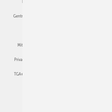
Editor's choice
E-Paper
Fachbeiträge
Gentner Verlag
Impressum
Karriere bei Gentner
Team
Mediaservice
Mitgliedschaften und Engagement
Newsletter
Privacy Manager
RSS-Feed
TGA+E abonnieren
TGA+E-WissensCheck
Veranstaltungen / Webinare
© 2026 TGA+E Fachplaner