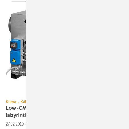
Bäro
Klima-, Kälte- und Lüftungstechnik
Low-GWP, ionisierend, magnetgelagert,
labyrinthdichtend
27.02.2019
-
Der Ausstellungsbereich Kälte-, Klima- und