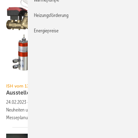
Heizungsförderung
Energiepreise
IMI Hydronic Engineering
ISH vom 13. bis 17. März 2023 in Frankfurt
Aussteller-Ankündigungen zur ISH
2023
24.02.2023
-
TGA+E Fachplaner präsentiert 56 angekündigte
Neuheiten und Präsentationsschwerpunkte zur Inspiration Ihrer
Messeplanung für die ISH
2023.