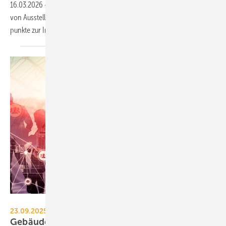
16.03.2026
-
TGA+E Fachplaner prä­sen­tiert zur SHK+E Essen 2026
von Aus­stel­lern an­ge­kün­dig­te Neu­hei­ten und Prä­sen­ta­ti­ons­schwer­
punk­te zur In­spi­ra­ti­on Ihrer
Messe­pla­nung.
InfiniteFlow - stock.adobe.com
23.09.2025, Ratingen / 19.11.2025, Offenbach a. M.
Gebäude­auto­ma­tion: Zukunfts­planer-Kon­fe­