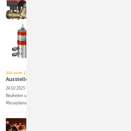
IMI Hydronic Engineering
ISH vom 13. bis 17. März 2023 in Frankfurt
Aussteller-Ankündigungen zur ISH
2023
24.02.2023
-
TGA+E Fachplaner präsentiert 56 angekündigte
Neuheiten und Präsentationsschwerpunkte zur Inspiration Ihrer
Messeplanung für die ISH
2023.