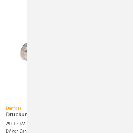
Danfoss
Danfoss
Druckunabhängige
Universalanschlussarmatur
29.01.2022
-
Die druckunabhängige Universalanschlussarmatur VHS-
DV von Danfoss ist für Zweirohr-Heizsysteme für jede Fließrichtung