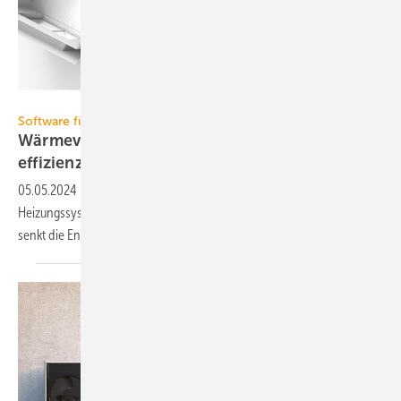
Graphisoft
Software für den Hydraulischen Abgleich
Wärmeverteilung und -übergabe auf Energie­
effizienz
trimmen
05.05.2024
-
Ein software­gestützter Hydraulischer Abgleich von
Heizungs­sys­temen sorgt für mehr Be­hag­lichkeit in den Räumen und
senkt die
Energie­kosten.