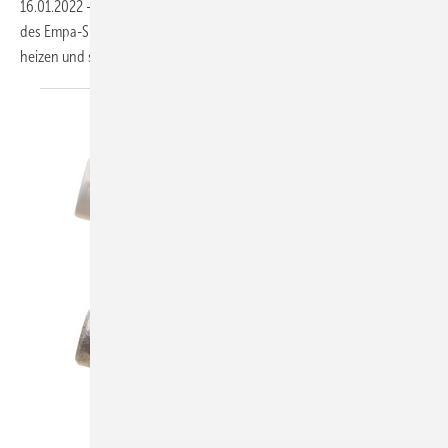
16.01.2022
-
Ein selbstlernender Algorithmus zur Raumklima-Regelung
des Empa-Spin-off viboo kann Gebäude vorausschauend kühlen und
heizen und so viel Energie
einsparen.
GWK Kuhlmann / Fred Kuhlmann