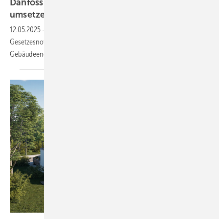
Danfoss Live Online-Event: GEG ­effektiv
um­set­zen
12.05.2025
-
Im Danfoss-Event werden zent­rale Anfor­de­rungen der
Geset­zes­novelle erläutert und Best Practi­ces zur Steige­rung der
Gebäude­energie­effi­zienz
vorgestellt.
Brötje