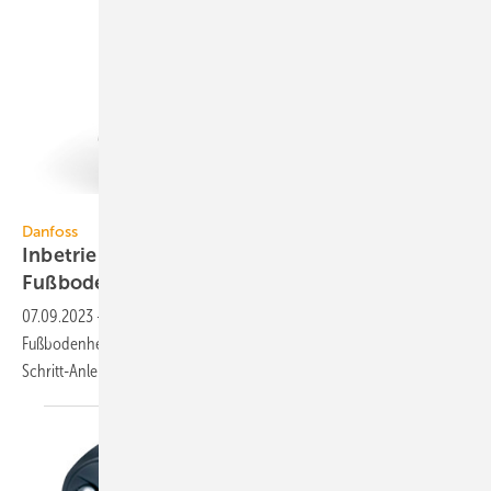
Danfoss
Danfoss
Inbetriebnahme einer
Fußbodenheizungsregelung in 9
Minuten
07.09.2023
-
Danfoss verspricht: Das Regelsystem für
Fußbodenheizungen Icon2 lässt über die App-basierte Schritt-für-
Schritt-Anleitung in 9 Minuten in Betrieb
nehmen.