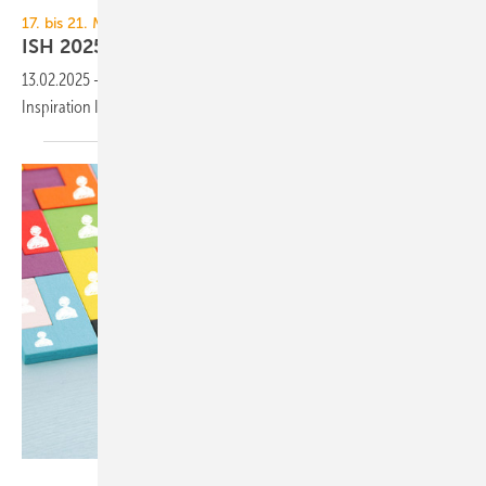
17. bis 21. März 2025, Frankfurt
ISH 2025: Heiz­tech­nik und ihre
Kom­po­nen­ten
13.02.2025
-
TGA+E Fachplaner präsentiert Heizungslösungen zur
Inspiration Ihrer Messeplanung für die
ISH 2025.
tomertu - stock.adobe.com