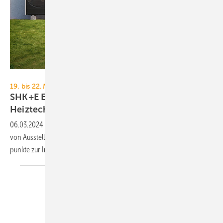
Mitsubishi Electric
19. bis 22. März 2024, Messe Essen
SHK+E Essen 2024: Sanitär-, Wasser-, Luft- und
Heiztechnik
06.03.2024
-
TGA+E Fachplaner prä­sen­tiert zur SHK+E Essen 2024
von Aus­stel­lern an­ge­kün­dig­te Neu­hei­ten und Prä­sen­ta­ti­ons­schwer­
punk­te zur In­spi­ra­ti­on Ihrer
Messe­pla­nung.