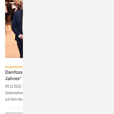
Deutsch-Dänische Handelskammer
Auszeichnung
Danfoss ist „dänisches Unternehmen des
Jahres“ in
Deutschland
09.11.2022
-
Die Deutsch-Dänische Handelskammer hat das
Unternehmen für langjährige Bemühungen um den grünen Wandel
auf dem deutschen Markt
ausgezeichnet.