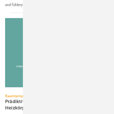
und Fühlerposition passend
verfügbar.
viboo
Raumtemperaturregelung
Prädiktive Regelung am
Heizkörper-Thermostat