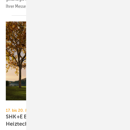
Ihrer
Messe­pla­nung.
Kermi
17. bis 20. März 2026, Messe Essen
SHK+E Essen 2026: Sanitär-, Wasser-, Luft- und
Heiztechnik