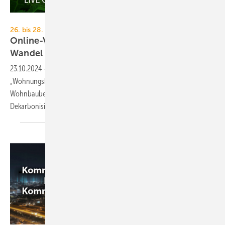
Danfoss
26. bis 28. November 2024
Online-Vortragsreihe: Wohnungs­bau im
Wandel
2024
23.10.2024
-
Danfoss widmet sich mit der Vortragsreihe
„Wohnungsbau im Wandel“ Trends und Entwicklungen im
Wohnbaubereich. Schwerpunkt in diesem Jahr ist die
Dekarbonisierung von
Mehrfamilienhäusern.