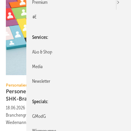
Premium
+E
Services
Abo & Shop
Media
tomertu - stock.adobe.com
Newsletter
Personalien
Personelle Veränderungen in der TGA+E /
SHK-Branche
Specials
18.06.2026
-
Neue Gesichter und Weichenstellungen bei den
Branchengrößen FGK, Schell, Mitsubishi Electric, Pam Building,
GModG
Wiedemann und
Danfoss.
Wärmepumpe