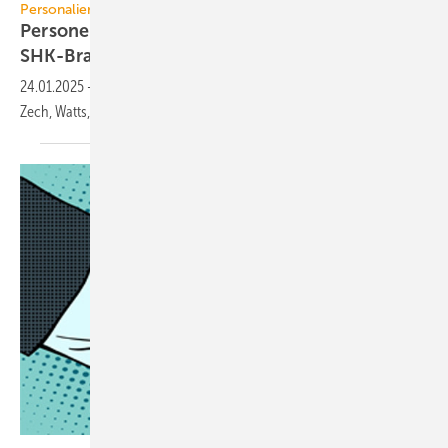
Personalien
Personelle Veränderungen in der TGA+E /
SHK-Branche
24.01.2025
-
Das sind die neuen Gesichter bei Danfoss, Dornbracht,
Zech, Watts, Hager, Enerent und dem
FGK.