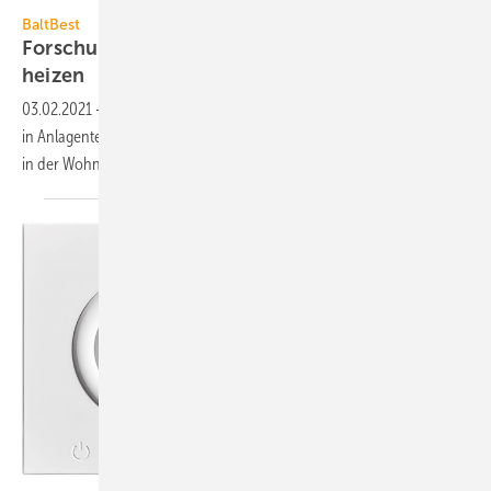
BaltBest
BaltBest
Forschungsprojekt BaltBest: Klimaschonend
heizen
03.02.2021
-
Das Forschungsprojekt BaltBest deckt Effizienzpotenziale
in Anlagentechnik und Nutzerverhalten für klimaschonendes Heizen
in der Wohnungswirtschaft
auf.
Danfoss