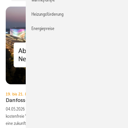
Heizungsförderung
Energiepreise
Danfoss
19. bis 21. Mai 2026, online
Danfoss-Fern­wär­me-Kon­fe­renz
2026
04.05.2026
-
Danfoss lädt zur Online-Fernwärme-Konferenz ein. Die
kostenfreie Veranstaltung beleuchtet praxiserprobte Lösungen für
eine zukunftsfähige
Wärmeversorgung.