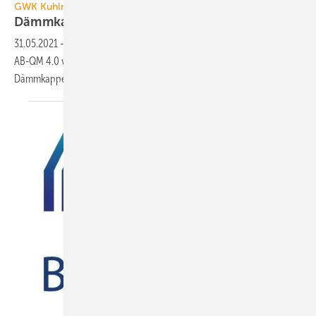
GWK Kuhlmann
Dämmkappe für Danfoss AB-QM
4.0
31.05.2021
-
Für die neue Generation des Abgleich- und Regelventils
AB-QM 4.0 von Danfoss bietet GWK Kuhlmann passgenaue
Dämmkappen mit einfacher Handhabung
an.