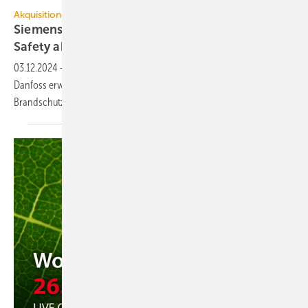
studiostoks - stock.adobe.com
Akquisitionen
Siemens schließt Übernahme von Danfoss Fire
Safety
ab
03.12.2024
-
Mit der Übernahme des Fire Safety-Bereichs von
Danfoss erweitert Siemens Smart Infrastructure das
Brandschutzportfolio.