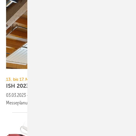
RMBH
13. bis 17. März 2023, Messe Frankfurt
ISH 2023: Heiztechnik und ihre
Komponenten
03.03.2023
-
TGA+E Fachplaner präsentiert Heizungslösungen zur
Messeplanung für die ISH
2023.