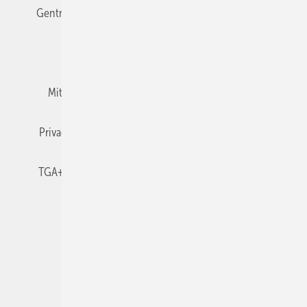
Gentner Verlag
Impressum
Karriere bei Gentner
Team
Mediaservice
Mitgliedschaften und Engagement
Newsletter
Privacy Manager
RSS-Feed
TGA+E abonnieren
TGA+E-WissensCheck
Veranstaltungen / Webinare
© 2026 TGA+E Fachplaner