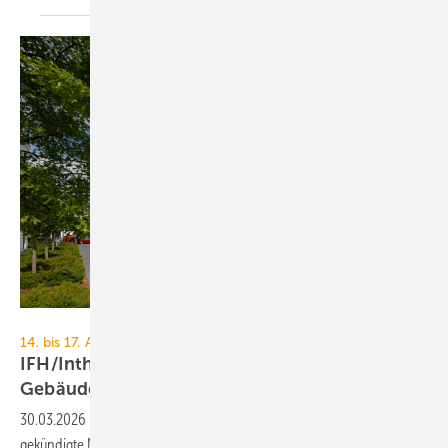
Elco
14. bis 17. April 2026, Messe Nürnberg
IFH/Intherm 2026: Sanitär-, Haus- und
Ge­bäu­de­tech­nik
30.03.2026
-
TGA+E Fachplaner prä­sen­tiert zur IFH/Intherm 2026 an­
ge­kün­dig­te Neu­hei­ten und Prä­sen­ta­ti­ons­schwer­punk­te zur In­spi­ra­ti­on