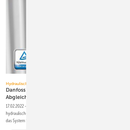
Danfoss
Hydraulischer Abgleich
Danfoss Ally: Für automatischen hydraulischen
Abgleich
TÜV-zertifiziert
17.02.2022
-
Die cloudbasierte Systemlösung für den automatischen
hydraulischen Abgleich Danfoss Ally wurde vom TÜV zertifiziert. Wie
das System funktioniert, erfahren Sie hier
…