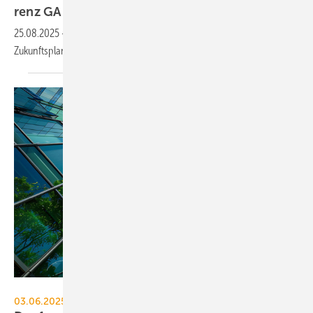
renz GA
2030
25.08.2025
-
Danfoss und Honeywell beleuch­ten im Rahmen der
Zukunfts­planer-Kon­fe­renz die intel­li­gen­te
Gebäu­de­auto­ma­tion.
Danfoss
03.06.2025, 11:00 bis 12.30 Uhr, online