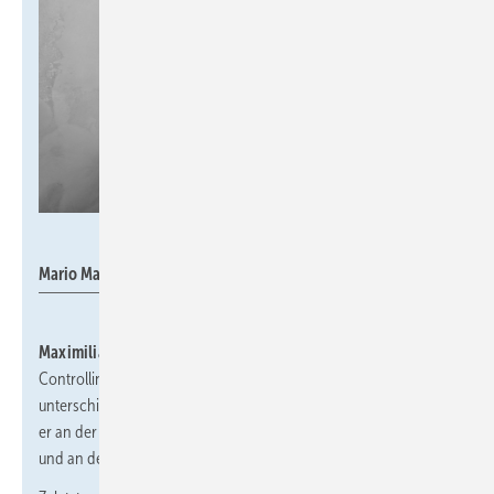
Watts Industries Deutschland
Mario Marijanovic
Maximilian Sommer
wird Manager Internal Sales and Sales
Controlling bei
Watts
. Er ist bereits seit 2017 in
unterschiedlichen Positionen des Unternehmens tätig. Zuvor hat
er an der Hochschule Kaiserslautern Wirtschaftswissenschaften
und an der IU Internationale Hochschule studiert.