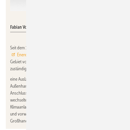
Enerent GmbH
Fabian Volkmer
Seit dem 1. Januar 2025 verstärkt
Fabian Volkmer
das
Enerent
-Vertriebsteam in der Region Süd-Ost. Er ist für das
Gebiet von Bamberg bis Passau und von Regensburg bis Hof
zuständig.
eine Ausbildung absolvierte er als Groß- und
Außenhandelskaufmann im SHK-Großhandel und war im
Anschluss noch weitere fünf Jahre in diesem Beruf tätig. Danach
wechselte er in den Außendienst eines großen Herstellers von
Klimaanlagen und Wärmepumpen, wo er zwei Jahre arbeitete
und vorwiegend Kunden aus dem SHK-Handwerk und SHK-
Großhandel betreute.