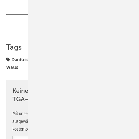
Teilen
Link kopieren
Tags
Danfoss
Dornbracht
Enerent
FGK
Hager
Watts
Keine Zeit? Kein Problem mit dem
TGA+E Newsletter!
Mit unserem Newsletter erhalten Sie regelmäßig von uns
ausgewählte Informationen und Neuigkeiten, gebündelt und
kostenlos direkt ins Postfach.