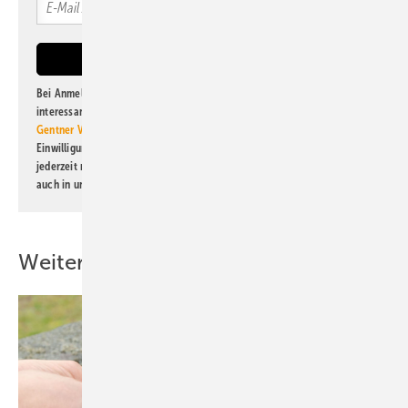
Bei Anmeldung zu diesem Newsletter bin ich damit einverstanden, über
interessante Verlags- und Online-Angebote
der Marken der Alfons W.
Gentner Verlag GmbH & Co. KG
informiert zu werden. Diese
Einwilligung kann ich jederzeit widerrufen und eine Abmeldung ist
jederzeit möglich. Informationen zum Umgang mit Daten finden Sie
auch in unserer
Datenschutzerklärung
.
Weitere Inhalte