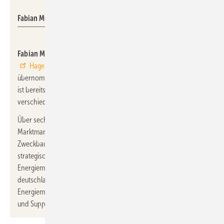
Fabian Müller
Fabian Müller
hat die Leitung des Marktmanagements der
Hager Vertriebsgesellschaft
für den deutschen Markt
übernommen. Der staatlich geprüfte Techniker für Elektrotechnik
ist bereits seit 2014 Teil des Unternehmens und hat seitdem in
verschiedenen Positionen mit seiner Expertise unterstützt.
Über sechs Jahre hinweg war er im Marktmanagement als
Marktmanager und später als Leiter Marktmanagement
Zweckbau tätig. Zuletzt verantwortete er den Neuaufbau und die
strategische Ausrichtung des Vertriebsteams
Energiemanagement. Das Innen- und Außendienstteam ist
deutschlandweit für den Vertrieb der
Energiemanagementlösungen inkl. Beratung, Auftragsabwicklung
und Support verantwortlich.