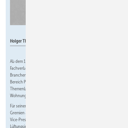
Privat
Holger Thamm
Ab dem 1. März 2025 wird
Holger Thamm
das Team des
Fachverbandes Gebäude-Klima e. V. (
FGK
) verstärken. Der
Branchenexperte und EU-Kenner ist seit mehr als 20 Jahren im
Bereich Politik, Verbände und Normung insbesondere in den
Themenbereichen Energieeffizienz von Gebäuden sowie
Wohnungslüftung und Wärmepumpen tätig.
Für seinen bisherigen Arbeitgeber Stiebel Eltron war Thamm in
Gremien auch in leitender Funktion aktiv. Aktuell ist er bspw.
Vice-President des europäischen Verbandes der
Lüftungsindustrie EVIA. Zuvor leitete er unter anderem Gremien