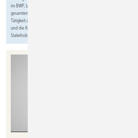
im BWP, bei der HEA und beim ZVEI. Er bringt Erfahrung im
gesamten Bereich der TGA mit. Im Rahmen seiner zukünftigen
Tätigkeit als Referent beim FGK wird er die Gremien unterstützen
und die Kooperationen mit anderen Verbänden und
Stakeholdern pflegen.
Hager Vertriebsgesellschaft