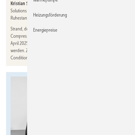
Kristian Strand
wird neuer Präsident bei
Danfoss
Climate
Solutions. Er übernimmt von Jürgen Fischer, der in den
Heizungsförderung
Ruhestand geht.
Strand, der derzeit Präsident der Division Commercial
Energiepreise
Compressors des Unternehmens ist, wird seine neue Rolle ab 1.
April 2025 antreten und dann auch Mitglied des Vorstands
werden. Zuvor leitete er die Division Refrigeration & Air
Conditioning Controls.