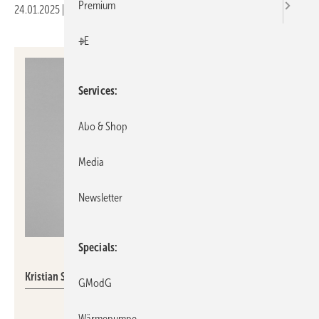
Premium
24.01.2025
|
Druckvorschau
+E
Services
Abo & Shop
Media
Newsletter
Specials
Danfoss
Kristian Strand
GModG
Wärmepumpe