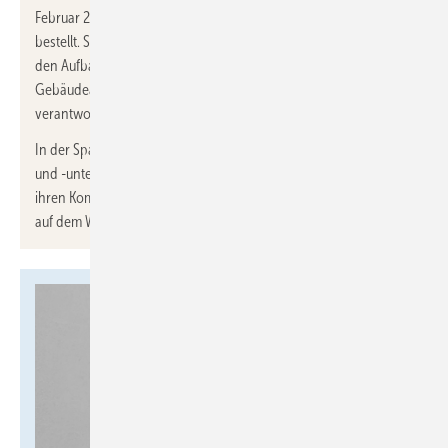
Februar 2025
Manfred Schmitz
zum weiteren Vorstandsmitglied
bestellt. Schmitz wird die strategische Weiterentwicklung und
den Aufbau neuer Geschäftsfelder der Sparte „Technische
Gebäudeausrüstung“ unter der Führungsmarke ROM Technik
verantworten.
In der Sparte Zech Technik SE sind sämtliche Technikaktivitäten
und -unternehmen der
Zech Building
gebündelt, die mit
ihren Kompetenzen und Leistungen zukünftig eine Schlüsselrolle
auf dem Weg zur Klimaneutralität spielen werden.