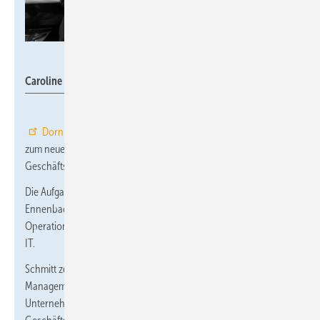
Dornbracht
Caroline Schmitt und Christian Ennenbach
Dornbracht
gibt die Ernennung von
Christian Ennenbach
zum neuen Geschäftsführer bekannt. Er wird die bestehende
Geschäftsführung an der Seite von Caroline Schmitt ergänzen.
Die Aufgaben der Geschäftsführung werden wie folgt aufgeteilt:
Ennenbach verantwortet die Bereiche Finanzen, Controlling,
Operations mit Einkauf, Produktion und Supply Chain sowie die
IT.
Schmitt zeichnet verantwortlich für Vertrieb, Marketing, Category
Management, Product Development sowie Personal &
Unternehmenskultur. Sie bleibt Sprecherin der