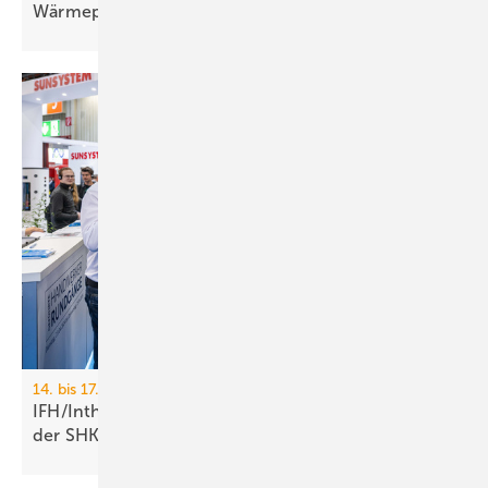
Wär­me­pumpe
14. bis 17. April 2026, Nürnberg
IFH/Intherm: 400+ Aus­stel­ler zei­gen die Zu­kunft
der
SHK-Branche