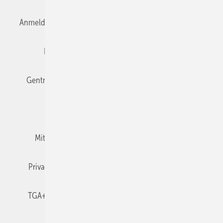
Anmelden
Anmeldung & Registrierung
Datenschutz
Editor's choice
E-Paper
Fachbeiträge
Gentner Verlag
Impressum
Karriere bei Gentner
Team
Mediaservice
Mitgliedschaften und Engagement
Newsletter
Privacy Manager
RSS-Feed
TGA+E abonnieren
TGA+E-WissensCheck
Veranstaltungen / Webinare
© 2026 TGA+E Fachplaner