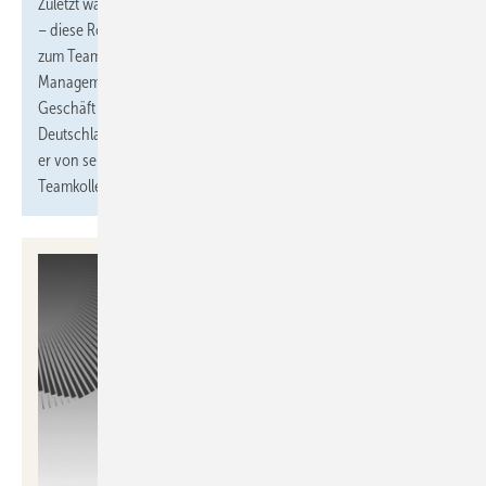
Zuletzt war Sommer als Sales Manager WHO/Project DACH tätig
– diese Rolle übernimmt nun
Mario Marijanovic
, der seit 2018
zum Team gehört und langjährige Erfahrung im Product
Management und Vertrieb mitbringt. Neben dem Großhandels-
Geschäft in der Schweiz hat er bereits OEM-Kunden in
Deutschland und Österreich erfolgreich ausgebaut. Künftig wird
er von seinem Standort in Zürich gemeinsam mit seinen
Teamkollegen die Märkte in der DACH-Region weiterentwickeln.