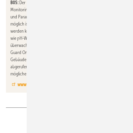
B05:
Der neu entwickelte Heat Guard Online erkennt durch
Monitoring und Messen des Heizwassers die kritischen Werte
und Parameter so frühzeitig, dass ein rechtzeitiges Eingreifen
möglich ist und kostspielige Schäden an der Anlage vermieden
werden können. Die für Zersetzung verantwortlichen Parameter
wie pH-Wert, Leitfähigkeit und Systemdruck werden ständig
überwacht. Bei der kleinsten Abweichung schlägt der Heat
Guard Online Alarm und sendet ein Signal an die
Gebäudeleittechnik. Ebenso können alle Werte per Fernabfrage
abgerufen werden. So kann umgehend agiert und einer
möglichen Korrosion frühzeitig entgegengewirkt werden.
www.uws-technologie.de
Teilen
Link kopieren