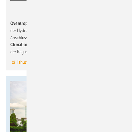
Oventrop, 9.1-A06:
führt auf der Messe die neue Generation
der HydroControl Strangventile, die neue FloorCon
Anschlussleiste für Flächenheizungen und -kühlungen sowie die
ClimaCon F Raumthermostate
und Lösungen zur Erweiterung
der Regudis W-HTE Wohnungsstation vor.
ish.oventrop.com