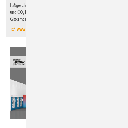
Luftgeschwindigkeit, Temperatur, relativer Luftfeuchtigkeit, CO
und CO
konzipiert. Das Modell TA 550 ermöglicht zudem die
2
Gittermessung für Kanaltraversen nach ISO EN 12599.
www.airflow.de
Taconova