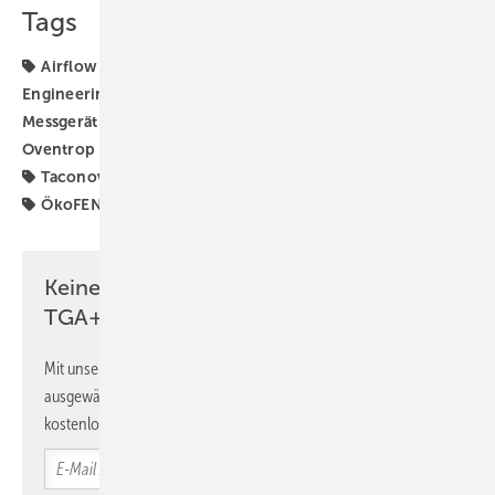
Tags
Airflow
Danfoss
Hosch
IMI
IMI Hydronic
Engineering
ISH
ISH 2023
MSR-Technik
Messgerät
Neuberger
Oppermann Regelgeräte
Oventrop
PAW
Siemens Smart Infrastructure
Syr
Taconova
UWS Technologie
Wildeboer
my-PV
ÖkoFEN
Keine Zeit? Kein Problem mit dem
TGA+E Newsletter!
Mit unserem Newsletter erhalten Sie regelmäßig von uns
ausgewählte Informationen und Neuigkeiten, gebündelt und
kostenlos direkt ins Postfach.