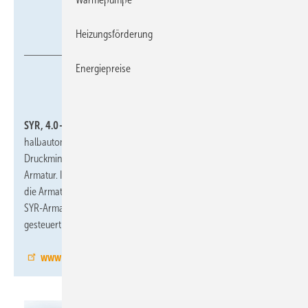
Heizungsförderung
Sasserath
Energiepreise
SYR, 4.0-A85:
TRIO DFR/LS kombiniert einen
halbautomatischen, rückspülbaren Trinkwasserfilter, einen
Druckminderer und einen Leckageschutz nach DIN 3553 in einer
Armatur. Ist der integrierte Leckageschutz aktiviert, überwacht
die Armatur permanent die Installation. Sie kann mit anderen
SYR-Armaturen aus dem Connect System verknüpft und via App
gesteuert werden.
www.syr.de