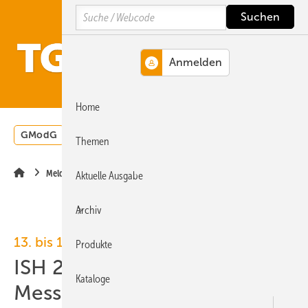
Springe
Springe
Springe
Search
auf
auf
auf
Hauptinhalt
Hauptmenü
SiteSearch
MENÜ
Home
GModG
Wärmepumpe
Heizungsförderung
Energ
Themen
Meldungen
Aktuelle Ausgabe
Archiv
13. bis 17. März 2023, Messe Frankfurt
Produkte
ISH 2023: MSR-Technik und
Kataloge
Messgeräte