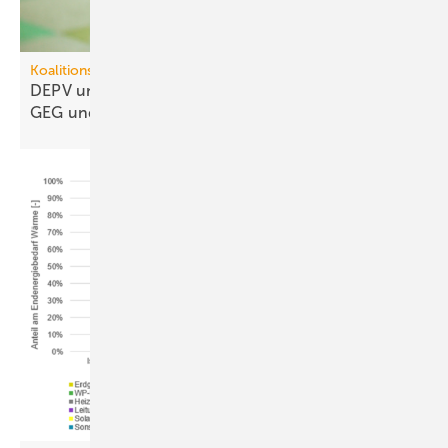
Koalitionsausschuss
DEPV und BWP ap­pel­lie­ren: Kei­nen Um­bruch bei
GEG und
BEG