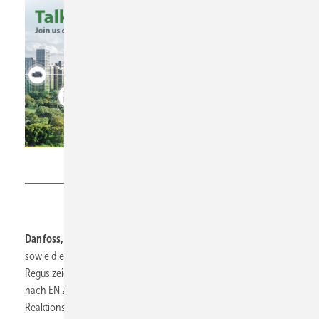
Danfoss
Danfoss, 9.1-C06:
Die gasgefüllten Thermostate Aero und Aveo
sowie die flüssigkeitsgefüllten Thermostate React, Redia und
Regus zeichnen sich durch höchste Regelgenauigkeit (CA = 0,2 K
nach EN 215) und eine bisher unerreichte
Reaktionsgeschwindigkeit von 10 min (gasgefüllt) bzw. 15 min