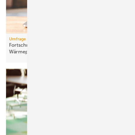
Umfrage
Fortschritte bei der Kom­mu­na­len
Wär­me­pla­nung