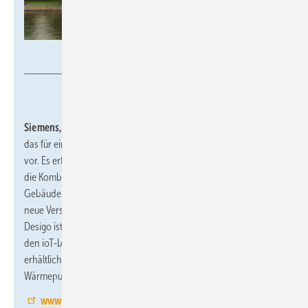
Getty Images / Siemens
Siemens, 10.2-C55:
stellt ein intelligentes Automationssystem,
das für einfache kleine bis mittelgroße Gebäude konzipiert ist,
vor. Es erfordert keinerlei Engineering auf Kundenseite und nutzt
die Kombination aus Cloud-, Edge- und Feldgeräten, um ein
Gebäude zu planen, in Betrieb zu nehmen und zu betreiben. Die
neue Version des bewährten Gebäudeautomationssystems
Desigo ist jetzt noch besser vor Cyberangriffen geschützt. Außer
den ioT-basierten Neuheiten zeigt Siemens den in Kürze
erhältlichen HLK-Regler Climatix S400 für
Wärmepumpenanwendungen in Wohngebäuden.
www.siemens.de/ISH