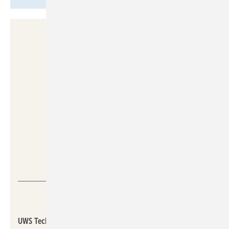
UWS Technologie
UWS Technologie @ Aalberts hydronic flow control, 9.0-