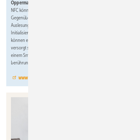
Oppermann Regelgeräte, 10.3-A59:
Die Sensoren OPP-Sens
NFC können kabel- und stromlos über NFC parametriert werden.
Gegenüber einer herkömmlichen Parametrierung oder
Auslesung mittels Display und Tastatur werden so bis zu 90 % der
Initialisierungszeit und damit Kosten gespart. Die Sensoren
können eingebaut sein oder auf dem Tisch liegen, mit Spannung
versorgt sein oder auch nicht. Mit einem NFC-Lesegerät, z. B.
einem Smartphone, werden alle Daten auf kurze Distanz
berührungslos ein- oder ausgelesen.
www.oprg.de