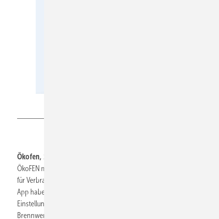
Ökofen
Ökofen, 11.0-C22:
präsentiert die aktuelle Version 2.0 der
ÖkoFEN myPelletronic-App, die von der Deutschen Gesellschaft
für Verbraucherstudien (DtGV) ausgezeichnet wurde. Über die
App haben Nutzer jederzeit mit nur einem Klick Zugriff auf alle
Einstellungen ihrer Pelletheizung. Außerdem zu sehen die neuen
Brennwertreihen Pellematic Compact (10–18 kW) sowie