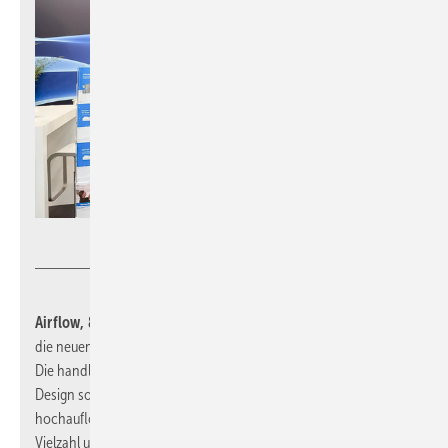
Airflow
Airflow, 8.0-F79:
präsentiert passend zu ihren Lüftungsgeräten
die neuen Multifunktionsmessgeräte der Produktserie TA 500.
Die handlichen Messgeräte punkten durch ergonomisches
Design sowie eine intuitiv bedienbare Benutzeroberfläche mit
hochauflösendem Farbdisplay und sind für den Einsatz mit einer
Vielzahl unterschiedlicher Plug-in-Sonden zur Messung von