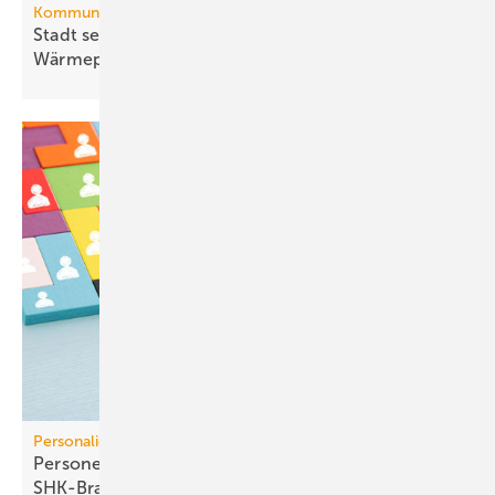
Kommunale Wärmeplanung
Stadt setzt aufs Netz, Land auf die
Wär­me­pumpe
Personalien
Personelle Veränderungen in der TGA+E /
SHK-Branche