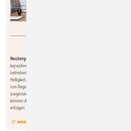
Neuberger
Neuberger, 12.0-C02:
Das Raumbediengerät RP8100 mit
kapazitivem 5″-Touchdisplay kann vertikal und horizontal
betrieben werden. Integrierte Sensoren für Temperatur, Feuchte,
Helligkeit, Präsenz, VOC und CO
ermöglichen eine Einbindung
2
von Regelfunktionalitäten. Wird das mit integriertem Webserver
ausgestattete Panel via BACnet/IP an die GLT angebunden,
können die Regelung und Visualisierung autark über das Gerät
erfolgen.
www.neuberger.net