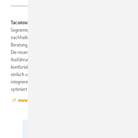
Taconova, 9.0-C44:
Das neue „TN Comfort System“ und die
Segmente „Plan – Tech – Care“ erleichtern effektiv und
nachhaltig die tägliche Arbeit, angefangen bei Planung und
Beratung, über die Installation bis hin zum After-Sales Bereich.
Die neuen Systemlösungen punkten mit ihrer platzsparenden
Ausführung, hoher Energieeffizienz und Hygiene sowie ihrer
komfortablen Handhabung. Die neuen Geräte lassen sich
einfach und komfortabel in das Gebäudemanagementsystem
integrieren und können so auch aus der Ferne gewartet und
optimiert werden.
www.taconova.com