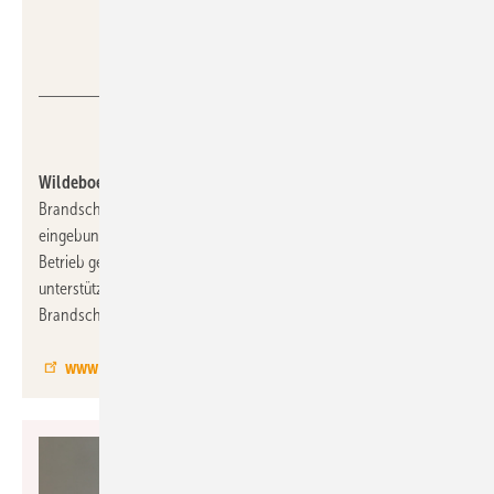
Wildeboer
Wildeboer, 8.0-C91:
Mit der Kompaktsteuerung KS2 werden
Brandschutzklappen sehr einfach in die Gebäudesystemtechnik
eingebunden. Die KS2 kann ohne Programmierkenntnisse in
Betrieb genommen werden. Eine menügeführte Parametrierung
unterstützt bei der Umsetzung der Steuerung von
Brandschutzklappen.
www.wildeboer.de