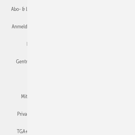
Abo- & Leserservice
AGB
Alle Inhalte chronologisch
Anmelden
Anmeldung & Registrierung
Datenschutz
Editor's choice
E-Paper
Fachbeiträge
Gentner Verlag
Impressum
Karriere bei Gentner
Team
Mediaservice
Mitgliedschaften und Engagement
Newsletter
Privacy Manager
RSS-Feed
TGA+E abonnieren
TGA+E-WissensCheck
Veranstaltungen / Webinare