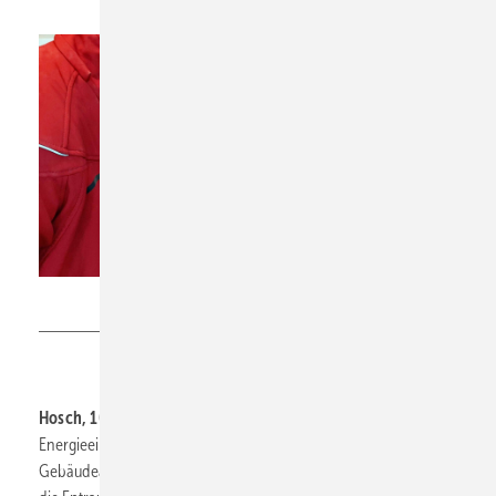
Hosch
Hosch, 10.3- A79,
fokussiert am Messestand zwei Themen: Das
Energieeinsparpotenzial durch eine Modernisierung der
Gebäudeautomation inklusive der Umsetzung in der Praxis und