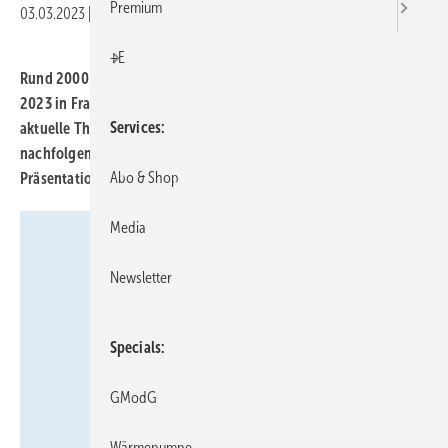
Premium
03.03.2023
|
Druckvorschau
+E
Rund 2000 Aussteller bieten auf der ISH vom 13. bis 17. März
2023 in Frankfurt einen Marktüberblick über Neuentwicklungen,
Services
aktuelle Themen und Trends. TGA+E Fachplaner präsentiert
nachfolgend angekündigte Neuheiten und
Abo & Shop
Präsentationsschwerpunkte zur Inspiration Ihrer Messeplanung.
Media
Newsletter
Specials
GModG
Wärmepumpe