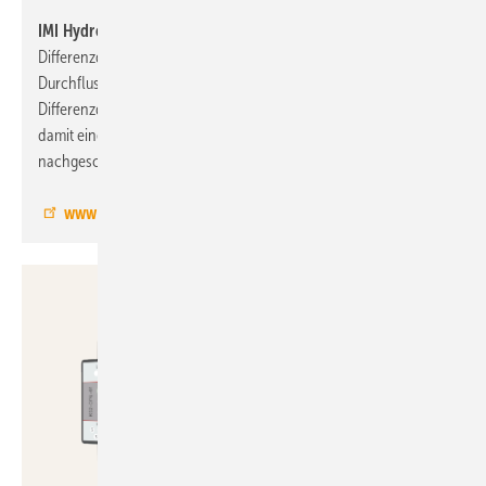
IMI Hydronic Engineering, 9.1-E06:
Der elektronische
Differenzdruckregler TA-Smart-Dp mit der Möglichkeit zur
Durchfluss-, Temperatur- und Leistungsmessung hält den
Differenzdruck über den Verbraucher konstant und garantiert
damit eine hohe Regelautorität und Regelstabilität für
nachgeschaltete Regelventile.
www.imi-hydronic.de