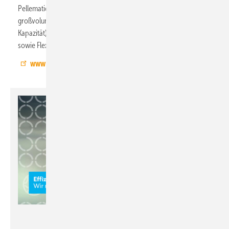
Pellematic Smart XS (10–12 kW) mit ZeroFlame sowie zwei neue
großvolumige Gewebetanks: XXL Flexilo Compact (12,5 t
Kapazität) für große Wohnhäuser und Gewerbebauten
sowie Flexilo Outdoor (6,5 t Kapazität) für den Außenbereich.
www.oekofen.de
Oventrop