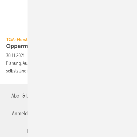
Oppermann Regelgeräte
TGA-Hersteller
Oppermann Regelgeräte feiert 40.
Geburtstag
30.11.2021
-
1981 machte sich Hansrüdiger Oppermann mit der
Planung, Ausführung und Inbetriebnahme von MSR-Technik
selbstständig. 1990 folgte die Oppermann Regelgeräte
GmbH.
Abo- & Leserservice
AGB
Alle Inhalte chronologisch
Anmelden
Anmeldung & Registrierung
Datenschutz
Editor's choice
E-Paper
Fachbeiträge