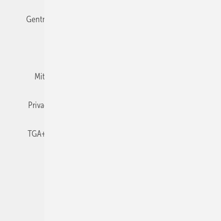
Gentner Verlag
Impressum
Karriere bei Gentner
Team
Mediaservice
Mitgliedschaften und Engagement
Newsletter
Privacy Manager
RSS-Feed
TGA+E abonnieren
TGA+E-WissensCheck
Veranstaltungen / Webinare
© 2026 TGA+E Fachplaner