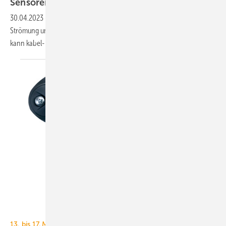
Sensoren mit Parametrierung über
NFC
30.04.2023
-
Das Sensorikprogramm für Temperatur, Feuchte,
Strömung und Druck OPP-Sens NFC von Oppermann Regelgeräte
kann kabel- und stromlos über NFC parametriert
werden
Oppermann
13. bis 17. März 2023, Messe Frankfurt