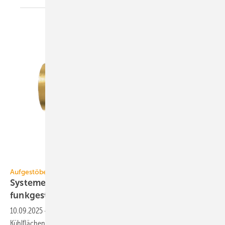
Geka
Aufgestöbert
Systeme für die TGA+E: blei­frei, bestän­dig,
funk­ge­steuert
10.09.2025
-
Bleifreie Schnellkupplung, Kon­den­sa­tions­wächter für
Kühl­flä­chen, Bad-Heiz­körper mit PVD, Funk-Heiz­kör­per­ther­mos­tat,