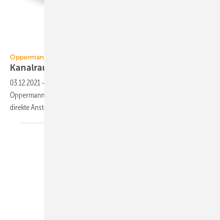
Oppermann Regelgeräte
Oppermann Regelgeräte
Kanalrauchmelder mit
DIBt-Zulassung
03.12.2021
-
Die DZ-Versionen des Kanalrauchmelders KRM-X von
Oppermann Regelgeräte eigenen sich mit DIBt-Zulassung für die
direkte Ansteuerung von
Brandschutzklappen.