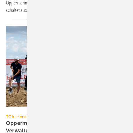
Oppermann über­wacht die Feuchte­be­din­gun­gen an Kühl­flächen und
schal­tet auto­ma­tisch ein in­te­grier­tes
Relais.
Oppermann Regelgeräte
TGA-Hersteller bauen
Oppermann baut neues Produktions- und
Verwaltungsgebäude