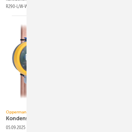
R290-L/W-WP zur
Innen­auf­stellung.
Oppermann
Oppermann Regelgeräte
Kondensationswächter für
Kühlflächen
05.09.2025
-
Der Kondensations­wächter OPP-SENS CDS-CO von