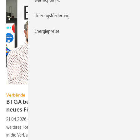
Heizungsförderung
Energiepreise
ST / BTGA
Verbände
BTGA begrüßt Oppermann Regel­ge­räte als
neues
Förder­mitglied
21.04.2026
-
Mit Oppermann Regel­geräte konnte der BTGA ein
weiteres För­der­mitglied gewinnen. Der Her­steller will seine Exper­tise
in die Verbands­ar­beit
ein­bringen.