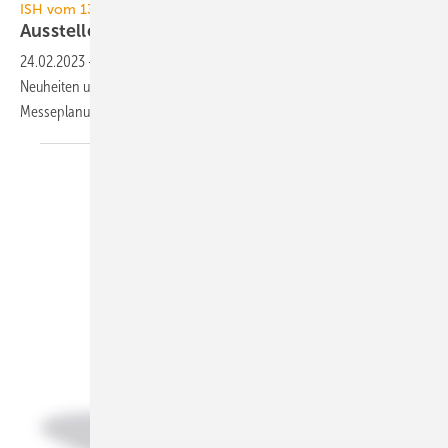
ISH vom 13. bis 17. März 2023 in Frankfurt
Aussteller-Ankündigungen zur ISH
2023
24.02.2023
-
TGA+E Fachplaner präsentiert 56 angekündigte
Neuheiten und Präsentationsschwerpunkte zur Inspiration Ihrer
Messeplanung für die ISH
2023.