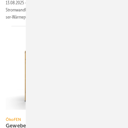
13.08.2025
-
Brandschutz­ab­zweig­käs­ten auf Holz, platz­spa­rende
Strom­wand­ler, Gewe­be­tank-Pel­let­spei­cher, kas­ka­dier­bare Luft/Was­
ser-Wär­me­pumpe,
KNX-Pyra­no­meter.
ÖkoFEN
ÖkoFEN
Gewebetank-Pelletspeicher bis 12,5
t