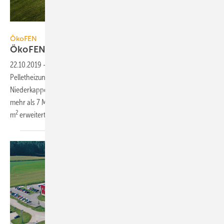
ÖkoFEN
ÖkoFEN
ÖkoFEN verdoppelt
Produktionsfläche
22.10.2019
-
ÖkoFEN reagiert auf die rasant steigende Nachfrage nach
Pelletheizungen mit dem Ausbau des Produktionsstandorts in
Niederkappel, Österreich. Mit einer Gesamtinvestitionssumme von
mehr als 7 Mio. Euro wird die bestehende Produktionshalle um 7000
2
m
erweitert und damit mehr als
verdoppelt.