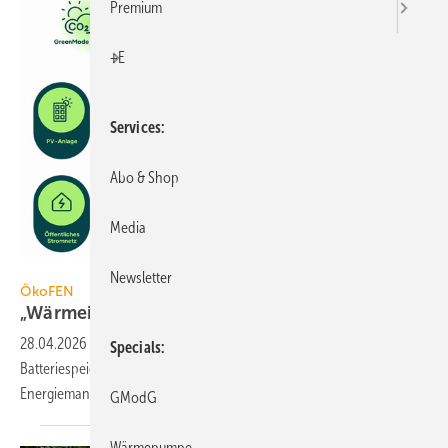
Premium
+E
Services
Abo & Shop
Media
ÖkoFEN
Newsletter
ÖkoFEN
„Wärmeintelligentes
Gesamtsystem“
28.04.2026
-
ÖkoFEN hat ein „wärmeintelligentes Gesamtsystem“ aus
Specials
Batterie­spei­cher, Hybrid-Wechsel­richter, Wall­box und zen­tra­lem
Energie­manage­ment
vorgestellt.
GModG
Wärmepumpe