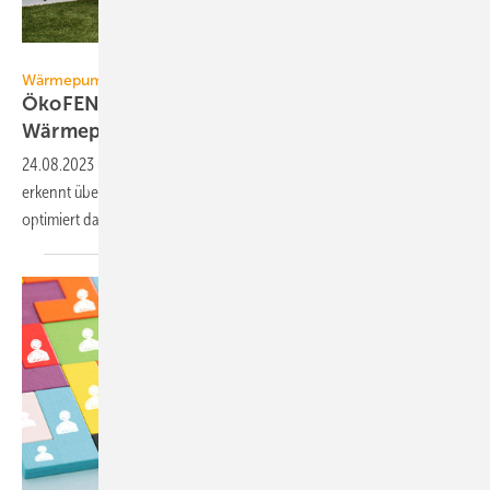
ÖkoFEN
Wärmepumpen-Rollout
ÖkoFEN startet mit Weltneuheit in den
Wärmepumpenmarkt
24.08.2023
-
Die modulierende Wärme­pumpe GreenFOX von ÖkoFEN
erkennt über Echt­zeit­daten, wann Strom günstig und sauber ist und
optimiert damit die
Wärme­erzeugung.