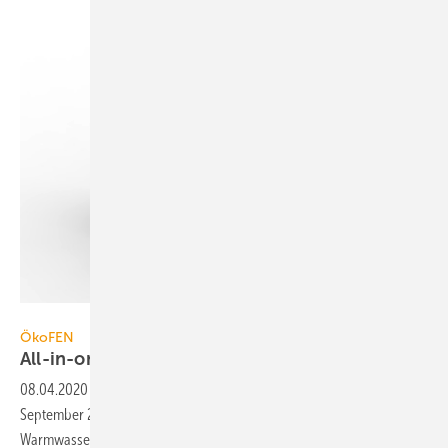
Bild: ÖkoFEN
ÖkoFEN
All-in-one-Wärmespeicher
08.04.2020
-
Der Kombiwärmespeicher Smartlink (lieferbar ab
September 2020) fasst 360 l, was eine Zapfmenge von 420 l
Warmwasser bei 40 °C Zapftemperatur ermöglicht. In den