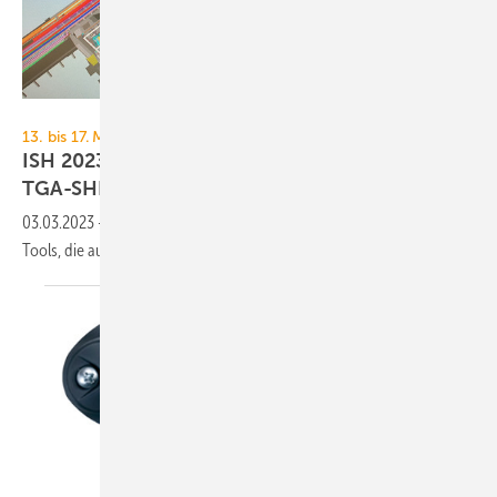
Christian - stock.adobe.com
13. bis 17. März 2023, Messe Frankfurt
ISH 2023: Software, Apps und Clouds für die
TGA-SHK-Branche
03.03.2023
-
TGA+E Fachplaner präsentiert eine Auswahl digitaler
Tools, die auf der diesjährigen ISH 2023 gezeigt
werden.