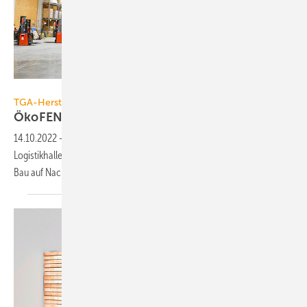
ÖkoFEN
TGA-Hersteller
ÖkoFEN erweitert
Firmenzentrale
14.10.2022
-
Knapp ein Jahr nach Spatenstich wurde jetzt die dritte
Logistikhalle des Unternehmens offiziell eingeweiht. So wurde beim
Bau auf Nachhaltigkeit
geachtet.