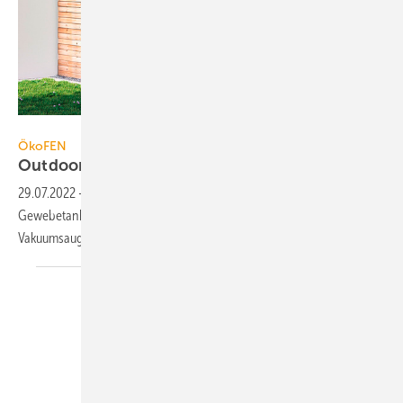
ÖkoFEN
ÖkoFEN
Outdoor Gewebetank für
Holzpellets
29.07.2022
-
Der Gewebetank Flexilo Outdoor von ÖkoFEN ist ein
Gewebetank zur Außenaufstellung für bis zu 3,3 t Holzpellets. Das
Vakuumsaugsystem kann 20 m
überbrücken.