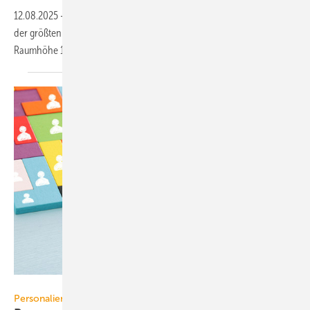
12.08.2025
-
Der Gewebetank Flexilo Compact von ÖkoFEN bunkert in
der größten Ausführung mit den Maßen 3,6 × 2,6 m bei 2,4 m nutzbarer
Raumhöhe 12,5 t
Holzpellets.
tomertu - stock.adobe.com
Personalien