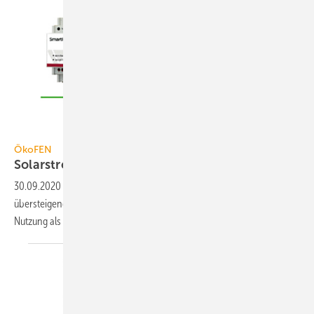
ÖkoFEN
ÖkoFEN
Solarstrom im Heizsystem
speichern
30.09.2020
-
Mit Smart PV von ÖkoFEN kann der den eigenen Bedarf
übersteigende Ertrag einer PV-Anlage im Pellet-Heizsystem zur
Nutzung als Wärme gespeichert
werden.