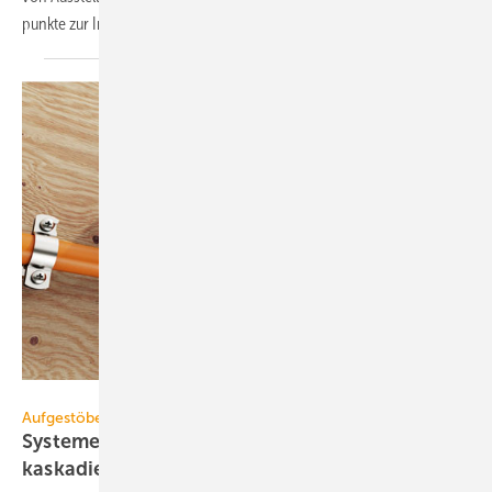
punk­te zur In­spi­ra­ti­on Ihrer
Messe­pla­nung.
Spelsberg
Aufgestöbert
Systeme für die TGA+E: kompakt, groß­vo­lumig,
kas­ka­dier­bar