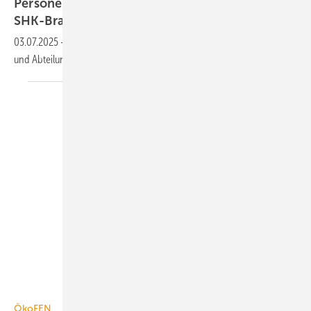
Personelle Veränderungen in der TGA+E /
SHK-Branche
03.07.2025
-
Neue Gesichter gibt es in folgenden Firmen, Verbänden
und Abteilungen der TGA+E- und
SHK-Branche.
ÖkoFEN
ÖkoFEN