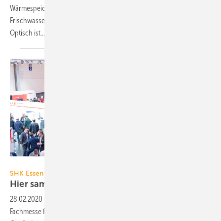
Wärmespeicher mit der ErP-Energieeffizienzklasse B sind ein
Frischwassermodul sowie Pufferlade- und Heizkreisgruppen integriert.
Optisch
ist...
Bild: Rainer Schimm / Messe Essen
SHK Essen vom 10. bis 13. März 2020 in Essen
Hier sammeln Sie neue
Ideen
28.02.2020
-
Vom 10. bis 13. März 2020 bieten auf der SHK Essen –
Fachmesse für Sanitär, Heizung, Klima und digitales