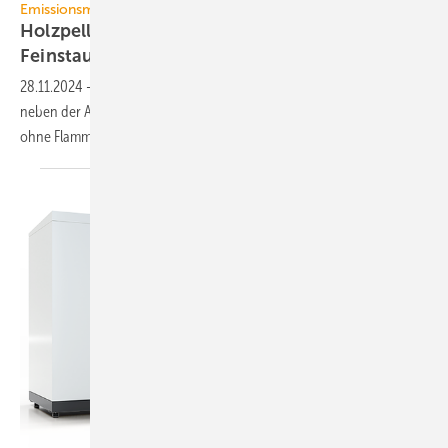
Emissionsminderung
Holzpellet-Feuer ohne Flamme: fast kein
Feinstaub im
Abgas
28.11.2024
-
Zur Rein­haltung der Luft gibt es bei Holzpellet-Heizungen
neben der Ab­schei­dung eine zu­sätz­li­che Option – die Ver­bren­nung
ohne
Flam­me.