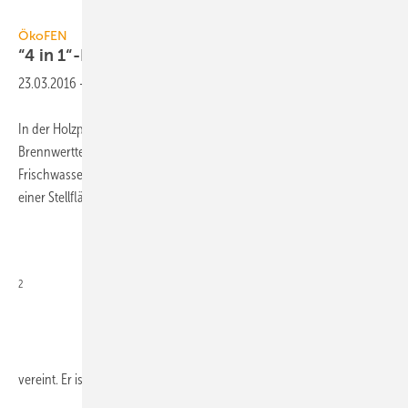
ÖkoFEN
ÖkoFEN
“4 in
1“-Holzpellet-Heizkessel
23.03.2016
-
In der Holzpellet-Heizung Pellematic Smart XS hat ÖkoFEN Pellet-
Brennwerttechnik, Pufferspeicher, Heizkreisgruppe,
Frischwassermodul sowie optional einen Solar-Wärmeübertrager auf
einer Stellfläche von 0,9 m
2
vereint. Er ist im Leistungsbereich von 10 bis 18 kW
erhältlich...