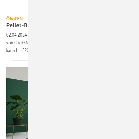
ÖkoFEN
ÖkoFEN
Pellet-Brennwert­heiz­kessel bis 130
kW
02.04.2024
-
Der Pellet-Brenn­wert­heiz­kessel Pellematic Condens XL
von ÖkoFEN ist in vier Größen von 100 bis zu 130 kW erhältlich und
kann bis 520 kW kas­ka­diert
werden.