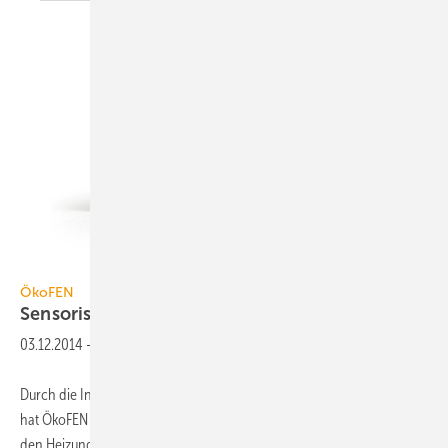
Bild: ÖkoFEN
ÖkoFEN
Sensorische
Füllstandsüberwachung
03.12.2014
-
Durch die Integration von Sensortechnik und einer Onlineverbindung
hat ÖkoFEN eine automatische Füllstandsüberwachung entwickelt, die
den Heizungsbetreiber rechtzeitig daran erinnert, Pellets