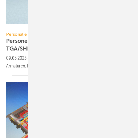
tomertu - stock.adobe.com
Personalie
Personelle Veränderungen in der
TGA/SHK-Branche
09.03.2023
-
Neue Mitarbeiter und Postenwechsel bei VDMA
Armaturen, Pluggit, DKE, Ökofen, Elevion, Judo und
BTGA.