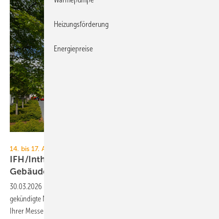
Heizungsförderung
Energiepreise
Elco
14. bis 17. April 2026, Messe Nürnberg
IFH/Intherm 2026: Sanitär-, Haus- und
Ge­bäu­de­tech­nik
30.03.2026
-
TGA+E Fachplaner prä­sen­tiert zur IFH/Intherm 2026 an­
ge­kün­dig­te Neu­hei­ten und Prä­sen­ta­ti­ons­schwer­punk­te zur In­spi­ra­ti­on
Ihrer
Messe­pla­nung.