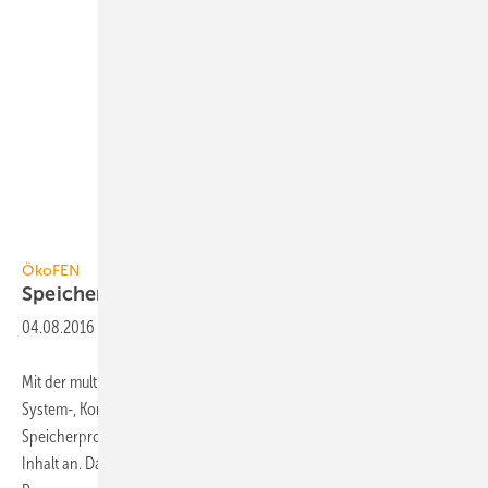
ÖkoFEN
ÖkoFEN
Speicherprogramm
04.08.2016
-
Mit der multifunktionalen Modellreihe Pellaqua, bestehend aus
System-, Kombi- und Pufferspeichern, bietet ÖkoFEN ein
Speicherprogramm mit zwölf Varianten von 600, 800 und 1000 l
Inhalt an. Das Top-Modell ist der Systemspeicher, der bis zu drei