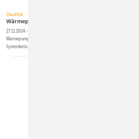
ÖkoFEN
ÖkoFEN
Wärmepumpe nutzt
Wetterprognose
27.11.2024
-
ÖkoFEN erweitert seine R290-Luft/Wasser-
Wärmepumpen-Baureihe GreenFOX um das Modell 13/18 mit einer
Systemleistung von bis zu
18 kW.