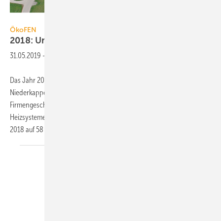
ÖkoFEN
ÖkoFEN
2018: Umsatz um 25 %
erhöht
31.05.2019
-
Das Jahr 2018 war für den Pellet-Heizkesselspezialisten ÖkoFEN,
Niederkappel, Österreich, das erfolgreichste Jahr der
Firmengeschichte. Insgesamt wurden im Vorjahr rund 7500
Heizsysteme weltweit ausgeliefert. Der Umsatz stieg im Geschäftsjahr
2018 auf 58 Mio. Euro. Dies entspricht einem
Plus...