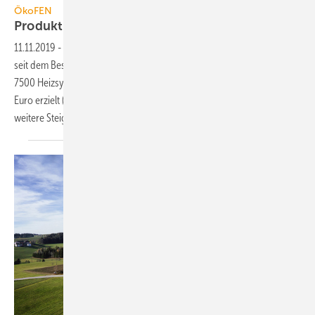
ÖkoFEN
Produktionsfläche wird
verdoppelt
11.11.2019
-
Das Jahr 2018 war für ÖkoFEN das erfolgreichste Jahr
seit dem Bestehen des Unternehmens. Insgesamt wurden mehr als
7500 Heizsysteme ausgeliefert und ein Rekordumsatz von 58 Mio.
Euro erzielt (2017: 46 Mio. Euro). Im aktuellen Geschäftsjahr wird eine
weitere Steigerung um mehr als 40 %
erwartet...