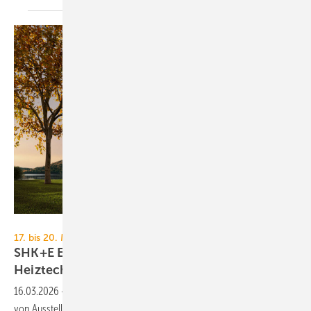
Kermi
17. bis 20. März 2026, Messe Essen
SHK+E Essen 2026: Sanitär-, Wasser-, Luft- und
Heiztechnik
16.03.2026
-
TGA+E Fachplaner prä­sen­tiert zur SHK+E Essen 2026
von Aus­stel­lern an­ge­kün­dig­te Neu­hei­ten und Prä­sen­ta­ti­ons­schwer­