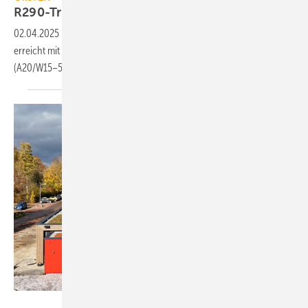
R290-Trinkwasser-Wärmepumpe
02.04.2025
-
Die Trink­wasser-Wärme­pumpe BWWP 3000 von ÖkoFEN
erreicht mit dem R290-Kälte­kreis (150 g) eine Heiz­leis­tung von 1,6 kW
(A20/W15–55).
Mall