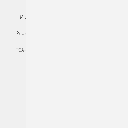
Team
Mediaservice
Mitgliedschaften und Engagement
Newsletter
Privacy Manager
RSS-Feed
TGA+E abonnieren
TGA+E-WissensCheck
Veranstaltungen / Webinare
© 2026 TGA+E Fachplaner