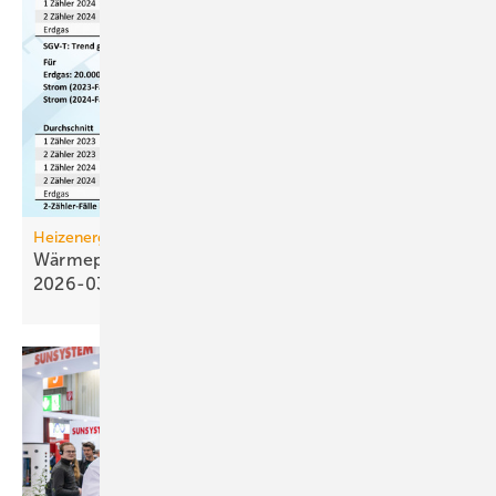
Heizenergiekosten
Wärmepumpen­strom-/Gas­preis-Baro­meter
2026-03