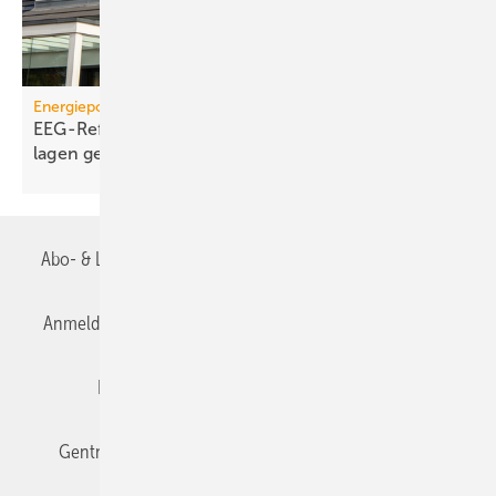
Energiepolitik
EEG-Reform: Wirt­schaft­lich­keit von PV-Dach­an­
lagen
gefährdet
Abo- & Leserservice
AGB
Alle Inhalte chronologisch
Anmelden
Anmeldung & Registrierung
Datenschutz
Editor's choice
E-Paper
Fachbeiträge
Gentner Verlag
Impressum
Karriere bei Gentner