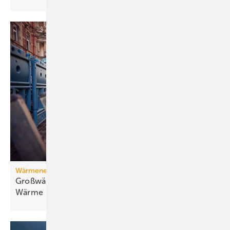
Wärmenetz
Großwärmepumpen: Weg­be­rei­ter für fossil­freie
Wär­me