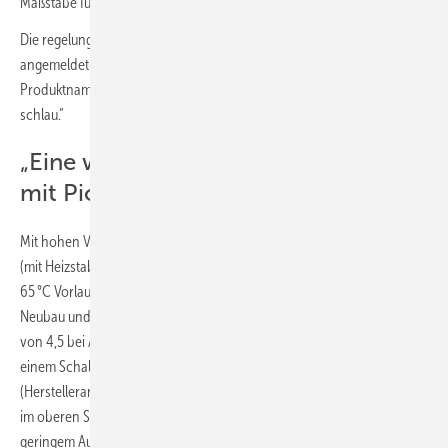
Maßstäbe für eine tatsächlich erneuerbare Betriebsweise setzen.
Die regelungstechnische Eigenentwicklung hat ÖkoFEN zum Patent
angemeldet und das „intelligente, energieoptimierte Konzept“ im
Produktnamen widergespiegelt: „GreenFOX – Wärmepumpe, aber
schlau.“
„Eine wirklich ökologische Lösung
mit Pioniergeist“
Mit hohen Vorlauftemperaturen bis zu 65 °C und einer Systemleistung
(mit Heizstab) von bis zu 14 kW (bei Außentemperatur − 14 °C und
65 °C Vorlauftemperatur) ist die Luft/Wasser-Wärmepumpe für den
Neubau und auch beim Heizungsaustausch geeignet. Mit einem COP
von 4,5 bei A2/W35, einem Schallleistungspegel von 45,2 dB(A) und
einem Schalldruckpegel unter 20 dB(A) in 5 m Entfernung
(Herstellerangaben) liegt die Wärmepumpe auf dem deutschen Markt
im oberen Spitzenfeld. Der Einbau der Außeneinheit erfolgt mit
geringem Aufwand durch ein Fertigfundament ohne Betonieren.