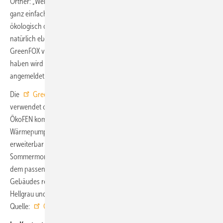
Ortner: „Wer unsere Wärmepumpe nutzt, kann über den ‚GreenMode‘
ganz einfach und jederzeit selbst bestimmen, ob sie maximal
ökologisch oder maximal günstig arbeiten soll. Abstufungen sind
natürlich ebenfalls möglich. Um den Technologievorsprung von
GreenFOX vor allem gegen Mitbewerber aus Fernost abzusichern,
haben wird die regeltechnische Eigenentwicklung zum Patent
angemeldet.“
Die
GreenFOX-Wärmepumpe
kann entweder als Einzelheizsystem
verwendet oder auch nachträglich mit einer Pelletheizung von
ÖkoFEN kombiniert werden – die Hydraulik und Regelung der
Wärmepumpe sind unter der Bezeichnung „ZukunftsPlus“ jederzeit
erweiterbar konzipiert. Bei Flächenheizsystemen kann in den
Sommermonaten mit den geeigneten hydraulischen Anschlüssen und
dem passenden Hydraulikanschluss-Set eine einfache Kühlung des
Gebäudes realisiert werden. Das Außengerät ist in den Farben Weiß,
Hellgrau und Anthrazit erhältlich. ■
Quelle:
ÖkoFEN
/ jv