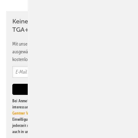
Keine Zeit? Kein Problem mit dem
TGA+E Newsletter!
Mit unserem Newsletter erhalten Sie regelmäßig von uns
ausgewählte Informationen und Neuigkeiten, gebündelt und
kostenlos direkt ins Postfach.
Bei Anmeldung zu diesem Newsletter bin ich damit einverstanden, über
interessante Verlags- und Online-Angebote
der Marken der Alfons W.
Gentner Verlag GmbH & Co. KG
informiert zu werden. Diese
Einwilligung kann ich jederzeit widerrufen und eine Abmeldung ist
jederzeit möglich. Informationen zum Umgang mit Daten finden Sie
auch in unserer
Datenschutzerklärung
.