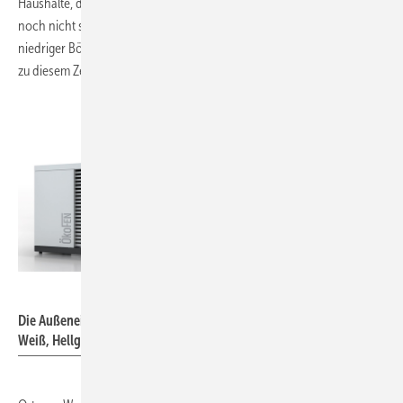
Haushalte, die variable Strompreise weitergeben, sind in Deutschland
noch nicht stark verbreitet, aber im Kommen. Gleichwohl ist ein
niedriger Börsenstrompreis momentan häufig ein Indikator, für einen
zu diesem Zeitpunkt geringen CO
-Ausstoß im Strommix.).
2
ÖkoFEN
Die Außeneinheit der GreenFOX-Wärmepumpe ist in den Farben
Weiß, Hellgrau und Anthrazit erhältlich.