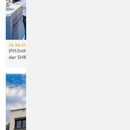
14. bis 17. April 2026, Nürnberg
IFH/Intherm: 400+ Aus­stel­ler zei­gen die Zu­kunft
der
SHK-Branche