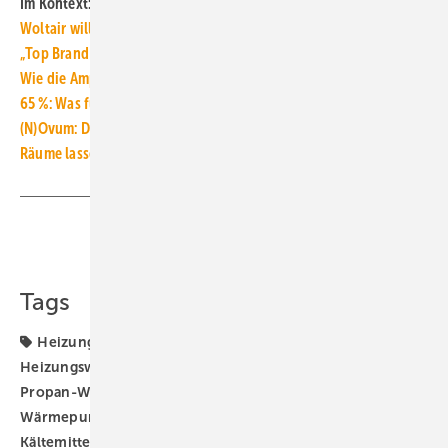
Im Kontext:
Woltair will Marktführer für Wärmepumpen-Installation werden
„Top Brand Wärmepumpe“: Eine große Marke wird gemieden
Wie die Ampel den Heizungsaustausch ab 2024 fördern will
65 %: Was für den Heizungsaustausch ab 2024 gelten soll
(N)Ovum: Die weltweit effizienteste Luft/Wasser-Wärmepumpe
Räume lassen sich auch über Heizkörper kühlen
Teilen
Link kopieren
Tags
Heizungs-Wärmepumpe
Heizungsaustausch
Heizungswende
Netzdienlichkeit
Propan (R290)
Propan-Wärmepumpe
Wärmepumpen-Rollout
Wärmepumpenhochlauf
Wärmewende
natürliche
Kältemittel
netzdienlich
ÖkoFEN