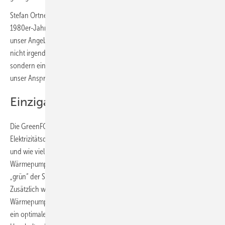
Stefan Ortner, CEO von ÖkoFEN: „Mein Vater hat mit ÖkoFEN in den
1980er-Jahren ökologisches Heizen revolutioniert. Jetzt erweitern wir
unser Angebot. Für uns war dabei von Anfang an sonnenklar, dass wir
nicht irgendeine weitere Wärmepumpe auf den Markt bringen wollen,
sondern eine wirklich ökologische Lösung mit Pioniergeist. Das ist
unser Anspruch und darauf sind wir wirklich stolz!“
Einzigartiger „GreenMode“
Die GreenFOX-Wärmepumpe nutzt weltweite Live- und Zukunfts-
Elektrizitätsdaten, die zeigen, wie und wo der Strom produziert wird
und wie viel CO
bei dessen Herstellung emittiert wird. Die
2
Wärmepumpen­steuerung erkennt über diese Daten automatisch, wie
„grün“ der Strommix ist und passt den Betrieb der Anlage an.
Zusätzlich wird auch der aktuelle Börsenstrompreis abgerufen und die
Wärmepumpe verschiebt die Stromnutzung auf Basis des Preises auf
ein optimaleres Zeitfenster (Anmerkung der Redaktion: Tarife für