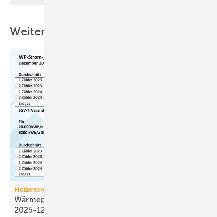
Weitere Inhalte
Heizenergiekosten
Wärmepumpen­strom-/Gas­preis-Baro­meter
2025-12