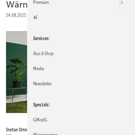
Wärmepumpenmarkt
Premium
24.08.2023
|
Druckvorschau
+E
Services
Abo & Shop
Media
Newsletter
Specials
ÖkoFEN
GModG
Stefan Ortner, CEO von ÖkoFEN, präsentiert die GreenFOX-
Wärmepumpe