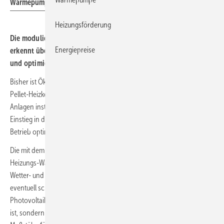
Wärmepumpe.
Heizungsförderung
Die modulierende Propan-Wärmepumpe GreenFOX von ÖkoFEN
Energiepreise
erkennt über Echtzeitdaten, wann Strom günstig und sauber ist
und optimiert damit die Wärmeerzeugung.
Bisher ist ÖkoFEN in ganz Europa insbesondere als Hersteller für
Pellet-Heizkessel bekannt. Bis heute wurden weltweit über 180 000
Anlagen installiert. Nun folgt mit Verkaufsstart 1. September 2023 der
Einstieg in den Wärmepumpenmarkt. Und das gleich mit einer den
Betrieb optimierenden Weltneuheit:
Die mit dem natürlichen Kältemittel Propan (R290) betriebene
Heizungs-Wärmepumpe GreenFOX erkennt laut Anbieter auf Basis von
Wetter- und CO
-Emissionsdaten, Börsenstrompreisen und der
2
eventuell schon vorhandener Eigenstromproduktion aus einer
Photovoltaik-Anlage selbstständig, wann der Strom nicht nur günstig
ist, sondern auch sauber erzeugt wird. Das erklärte Ziel: neue