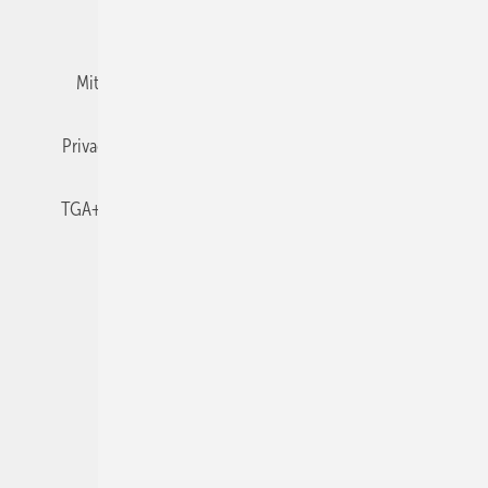
Team
Mediaservice
Mitgliedschaften und Engagement
Newsletter
Privacy Manager
RSS-Feed
TGA+E abonnieren
TGA+E-WissensCheck
Veranstaltungen / Webinare
© 2026 TGA+E Fachplaner