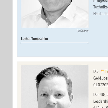
maßgebli
Techniks
Heiztech
Ökofen
Lothar Tomaschko
Die
F
Gebäudea
01.07.202
Der 48-jä
Leadersh