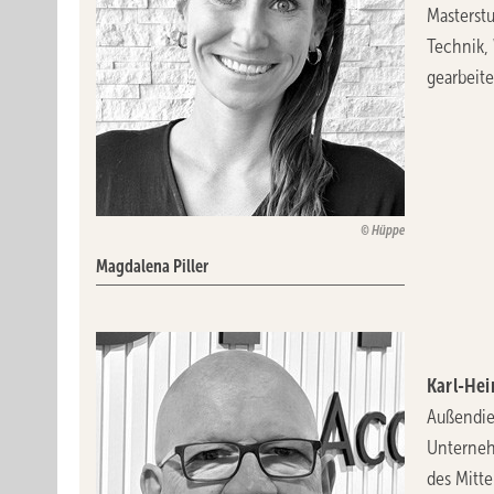
Masterst
Technik,
gearbeite
Hüppe
Magdalena Piller
Karl-Hei
Außendie
Unterneh
des Mitte