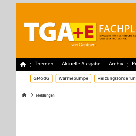
Springe
Springe
Springe
auf
auf
auf
Hauptinhalt
Hauptmenü
SiteSearch
Themen
Aktuelle Ausgabe
Archiv
P
GModG
Wärmepumpe
Heizungsförderun
Meldungen