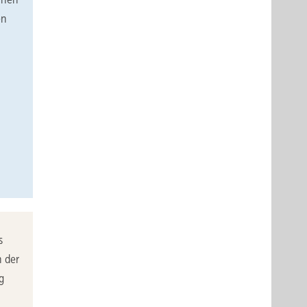
en
s
n der
g