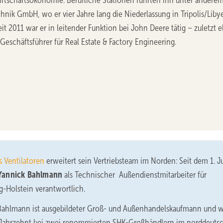
irtschaftsökonomie. Berufliche Stationen führten ihn unter anderem
hnik GmbH, wo er vier Jahre lang die Niederlassung in Tripolis/Liby
Seit 2011 war er in leitender Funktion bei John Deere tätig – zuletzt e
 Geschäftsführer für Real Estate & Factory Engineering.
s Ventilatoren
erweitert sein Vertriebsteam im Norden: Seit dem 1. J
Yannick Bahlmann
als Technischer Außendienstmitarbeiter für
g-Holstein verantwortlich.
Bahlmann ist ausgebildeter Groß- und Außenhandelskaufmann und w
 Jahrzehnt bei zwei renommierten SHK-Großhändlern im norddeuts