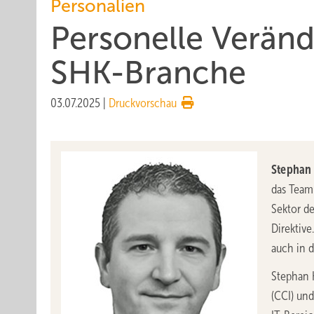
Personalien
Personelle Verän
SHK-Branche
03.07.2025
|
Druckvorschau
Stephan 
das Tea
Sektor de
Direktive
auch in d
Stephan K
(CCI) und