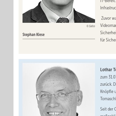
IT-Berei
Infrastru
Zuvor wa
Videoman
Salto
Sicherhe
Stephan Kiese
für Sich
Lothar 
zum 31.0
zurück. 
Knöpfle 
Tomaschko
Seit der