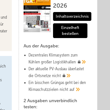
2026
Inhaltsverzeichnis
t und
für
Einzelheft
rater
bestellen
Aus der Ausgabe:
Dezentrales Klimasystem zum
Kühlen großer
Logistik­hallen
 sich
Der aktuelle PV-Ausbau über­lastet
die Orts­netze
nicht
s
Ein bisschen Grüngas geht bei den
Klima­schutz­zielen nicht
auf
2 Ausgaben unverbindlich
o
testen: