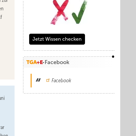
 zur
en
lf
Jetzt Wissen checken
Facebook
Facebook
uni
ar
chen