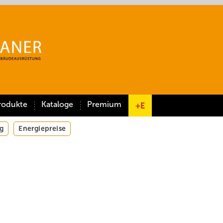
rodukte
Kataloge
Premium
+E
g
Energiepreise