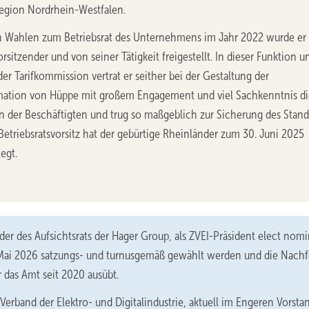
region Nordrhein-Westfalen.
 Wahlen zum Betriebsrat des Unternehmens im Jahr 2022 wurde er
rsitzender und von seiner Tätigkeit freigestellt. In dieser Funktion u
der Tarifkommission vertrat er seither bei der Gestaltung der
mation von Hüppe mit großem Engagement und viel Sachkenntnis di
n der Beschäftigten und trug so maßgeblich zur Sicherung des Stand
Betriebsratsvorsitz hat der gebürtige Rheinländer zum 30. Juni 2025
egt.
der des Aufsichtsrats der Hager Group, als ZVEI-Präsident elect nomin
 Mai 2026 satzungs- und turnusgemäß gewählt werden und die Nachf
 das Amt seit 2020 ausübt.
Verband der Elektro- und Digitalindustrie, aktuell im Engeren Vorsta