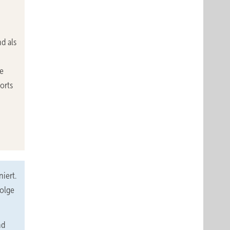
nd als
e
orts
iert.
olge
nd