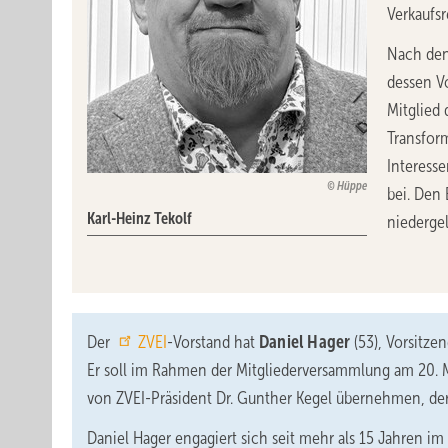
Verkaufs
Nach den
dessen Vo
Mitglied 
Transfor
Interesse
Hüppe
bei. Den 
Karl-Heinz Tekolf
niedergel
Der
ZVEI
-Vorstand hat
Daniel Hager
(53), Vorsitzen
Er soll im Rahmen der Mitgliederversammlung am 20.
von ZVEI-Präsident Dr. Gunther Kegel übernehmen, der
Daniel Hager engagiert sich seit mehr als 15 Jahren im 