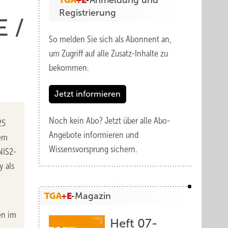
Anmeldung und
Registrierung
E /
So melden Sie sich als Abonnent an,
um Zugriff auf alle Zusatz-Inhalte zu
bekommen.
Jetzt informieren
Noch kein Abo?
Jetzt über alle Abo-
25
Angebote informieren und
dem
Wissensvorsprung sichern.
NIS2-
y als
Magazin
en im
Heft 07-