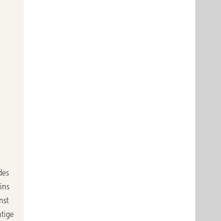
des
ins
nst
htige