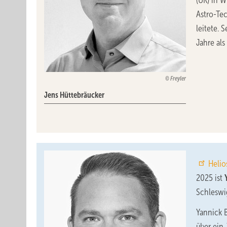
(UK) in W
Astro-Tec
leitete. 
Jahre als
Freyler
Jens Hüttebräucker
Helio
2025 ist
Schleswi
Yannick 
über ein