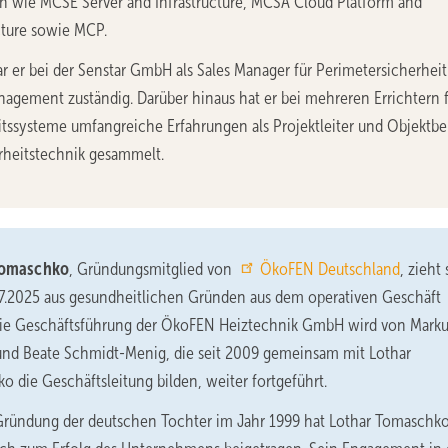
ch wie MCSE Server and Infrastructure, MCSA Cloud Platform and
cture sowie MCP.
r er bei der Senstar GmbH als Sales Manager für Perimetersicherhei
agement zuständig. Darüber hinaus hat er bei mehreren Errichtern 
itssysteme umfangreiche Erfahrungen als Projektleiter und Objektbe
erheitstechnik gesammelt.
Tomaschko
, Gründungsmitglied von
ÖkoFEN Deutschland
, zieht
7.2025 aus gesundheitlichen Gründen aus dem operativen Geschäft
Die Geschäftsführung der ÖkoFEN Heiztechnik GmbH wird von Marku
und Beate Schmidt-Menig, die seit 2009 gemeinsam mit Lothar
 die Geschäftsleitung bilden, weiter fortgeführt.
 Gründung der deutschen Tochter im Jahr 1999 hat Lothar Tomaschk