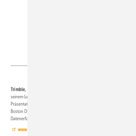
Trimble
Trimble, 5.1-C95:
zeigt Soft- und Hardware-Lösungen aus
seinem breiten Portfolio zur Digitalisierung des Baus. Ein Teil der
Präsentation ist die Kombination von Spot, dem Roboter von
Boston Dynamics, und Trimbles X7 3D-Laserscanner, der die
Datenerfassung auf der Baustelle revolutioniert.
www.trimble.com