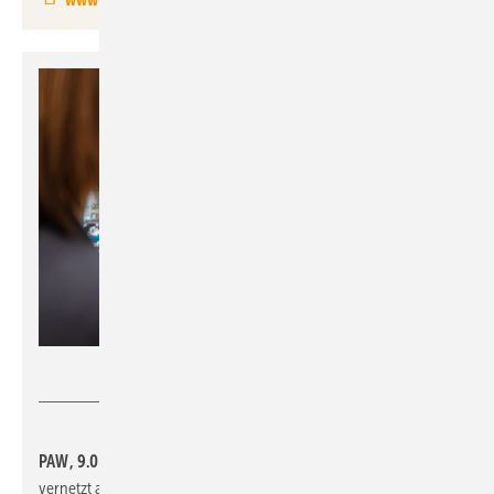
Paw
PAW, 9.0-E22:
präsentiert die neue App PAW Connect. Die App
vernetzt alle Geräte bedarfsgerecht und smart. Benutzer können