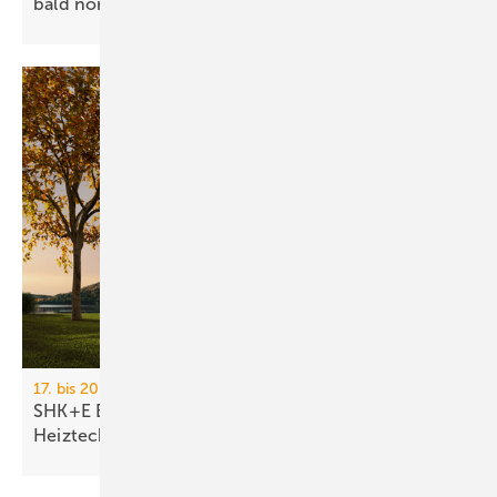
bald
normal?
17. bis 20. März 2026, Messe Essen
SHK+E Essen 2026: Sanitär-, Wasser-, Luft- und
Heiztechnik