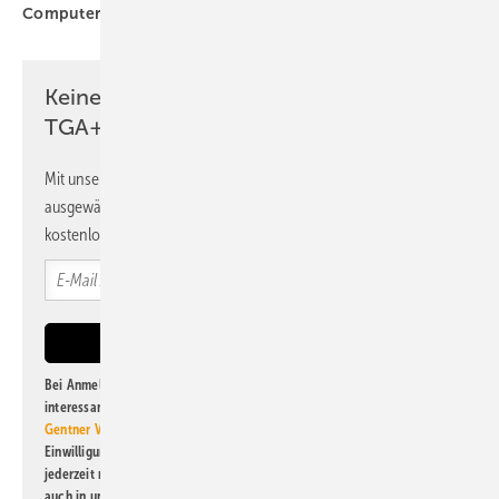
Computer
Trimble
ÖkoFEN
Keine Zeit? Kein Problem mit dem
TGA+E Newsletter!
Mit unserem Newsletter erhalten Sie regelmäßig von uns
ausgewählte Informationen und Neuigkeiten, gebündelt und
kostenlos direkt ins Postfach.
Bei Anmeldung zu diesem Newsletter bin ich damit einverstanden, über
interessante Verlags- und Online-Angebote
der Marken der Alfons W.
Gentner Verlag GmbH & Co. KG
informiert zu werden. Diese
Einwilligung kann ich jederzeit widerrufen und eine Abmeldung ist
jederzeit möglich. Informationen zum Umgang mit Daten finden Sie
auch in unserer
Datenschutzerklärung
.