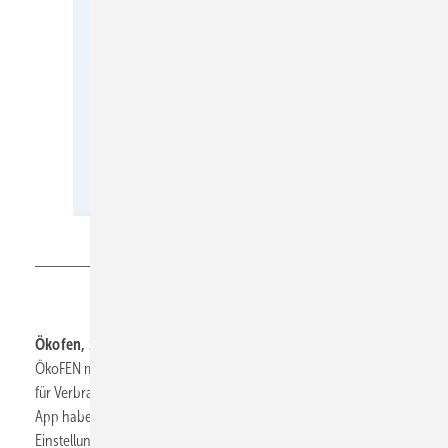
Ökofen
Ökofen, 11.0-C22:
präsentiert die aktuelle Version 2.0 der
ÖkoFEN myPelletronic-App, die von der Deutschen Gesellschaft
für Verbraucherstudien (DtGV) ausgezeichnet wurde. Über die
App haben Nutzer jederzeit mit nur einem Klick Zugriff auf alle
Einstellungen ihrer Pelletheizung. Außerdem zu sehen die neuen