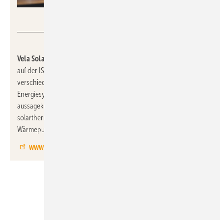
pattarawat - stock.adobe.com
Vela Solaris, 5.1-A63:
präsentiert ihre Polysun-Softwarepalette
auf der ISH. Polysun bietet Architekten, Ingenieuren und Planern
verschiedene Möglichkeiten bei der Planung von modernen
Energiesystemen. Marktübliche Technologien können
aussagekräftig dargestellt und simuliert werden – von
solarthermischen Kollektoren über PV-Module und
Wärmepumpen bis hin zu Eisspeichern u.v.m.
www.velasolaris.de