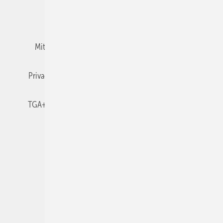
Team
Mediaservice
Mitgliedschaften und Engagement
Newsletter
Privacy Manager
RSS-Feed
TGA+E abonnieren
TGA+E-WissensCheck
Veranstaltungen / Webinare
© 2026 TGA+E Fachplaner