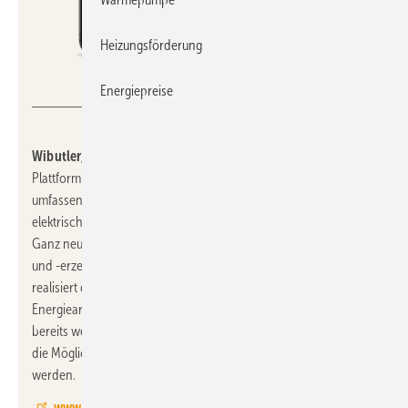
Heizungsförderung
Wibutler
Energiepreise
Wibutler, 12.1-B21:
stellt die Weiterentwicklung seiner ioT-
Plattform vor: wibutler energy OS. Dabei handelt es sich um ein
umfassendes Energiemanagementsystem, das sowohl
elektrische als auch thermische Energieflüsse im Haus optimiert.
Ganz neu bietet es nun auch die Möglichkeit, Stromverbrauch
und -erzeugung flexibel und unabhängig zu messen. Dadurch
realisiert das wibutler energy OS Anwendungen, die beide
Energiearten berücksichtigen. Des Weiteren kündigte wibutler
bereits weitere Entwicklungsphasen an, mit denen sich
die Möglichkeiten des wibutler energy OS noch weiter steigern
werden.
www.wibutler.com