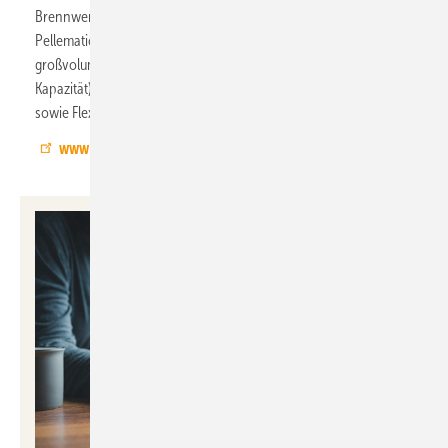
Brennwertreihen Pellematic Compact (10–18 kW) sowie
Pellematic Smart XS (10–12 kW) mit ZeroFlame sowie zwei neue
großvolumige Gewebetanks: XXL Flexilo Compact (12,5 t
Kapazität) für große Wohnhäuser und Gewerbebauten
sowie Flexilo Outdoor (6,5 t Kapazität) für den Außenbereich.
www.oekofen.de