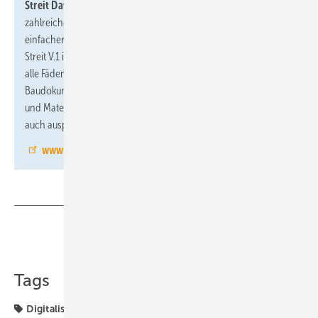
Streit Datentechnik, 5.1-C91:
präsentiert auf der Messe
zahlreiche Apps für SHK-Betriebe, die den Arbeitsalltag digitaler,
einfacher und zeitsparender gestalten. Die Handwerkersoftware
Streit V.1 ist dabei als Hauptanwendung die zentrale Stelle, an der
alle Fäden zusammen laufen. Apps für Zeiterfassung,
Baudokumentation, mobile Auftragsabwicklung, Lagerverwaltung
und Materialbeschaffung können auf der ISH hautnah erlebt und
auch ausprobiert werden.
www.streit-software.de
Teilen
Link kopieren
Tags
Digitalisierung
ISH
ISH 2023
PAW
Solar-