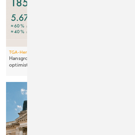
TGA-Hersteller
Hansgrohe: trotz leichtem Um­satz­rück­gang
opti­mis­tisch