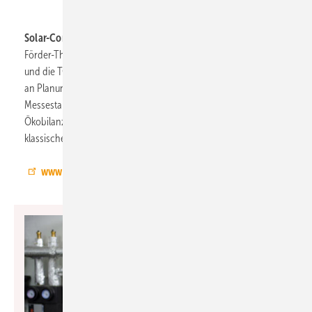
Solar-Computer, 5.1-A52:
Energie-, Nachhaltigkeits- und
Förder-Themen haben zunehmenden Einfluss auf die Beratung
und die TGA-Planung – und verändern auch die Anforderungen
an Planungswerkzeuge. So stehen am Solar-Computer-
Messestand die neuen Softwareprodukte GEG 2023 und
Ökobilanzierung nach QNG sowie die Durchgängigkeit mit der
klassischen TGA- und CAD-Planung im Fokus.
www.solar-computer.de