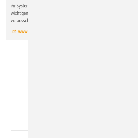
ihr System damit noch einfacher in Betrieb nehmen, alle
wichtigen Werte einsehen, Funktionen kontrollieren und
vorausschauende Wartung betreiben.
www.paw.eu
Solar-Computer