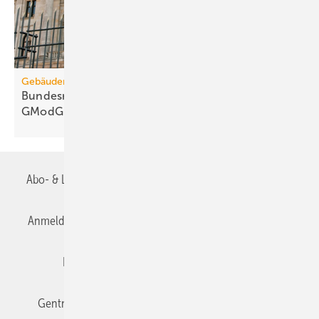
Gebäudemodernisierungsgesetz
Bundesrats­aus­schüsse: 67 Kritik­punkte zum
GModG-Entwurf
Abo- & Leserservice
AGB
Alle Inhalte chronologisch
Anmelden
Anmeldung & Registrierung
Datenschutz
Editor's choice
E-Paper
Fachbeiträge
Gentner Verlag
Impressum
Karriere bei Gentner