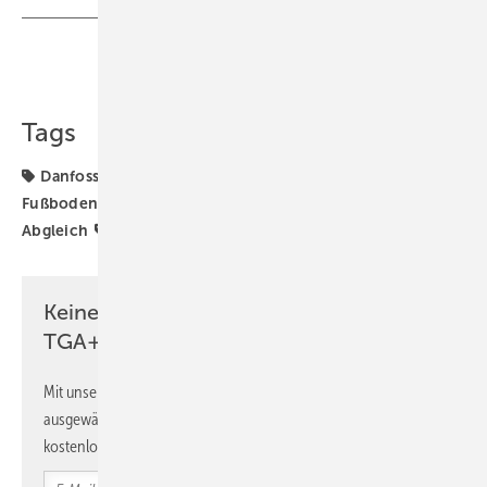
Teilen
Link kopieren
Tags
Danfoss
Flächenheizung
Flächentemperierung
Fußbodenheizung
Fußbodenkühlung
Hydraulischer
Abgleich
Produkte
Keine Zeit? Kein Problem mit dem
TGA+E Newsletter!
Mit unserem Newsletter erhalten Sie regelmäßig von uns
ausgewählte Informationen und Neuigkeiten, gebündelt und
kostenlos direkt ins Postfach.