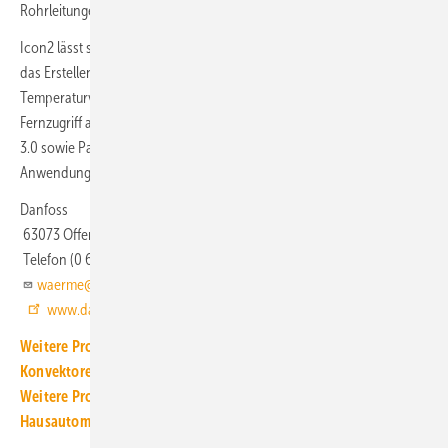
Rohrleitungen größerer Räume.
Icon2 lässt sich in die Danfoss Ally Cloud integrieren: Dadurch wird
das Erstellen und Festlegen individueller Heizpläne oder
Temperaturvorgaben vom Smartphone aus ebenso möglich wie ein
Fernzugriff auf die Raumtemperaturreglung. Icon2 unterstützt Zigbee
3.0 sowie Partner-API und ist dadurch mit vielen Smart-Home-
Anwendungen kompatibel.
Danfoss
63073 Offenbach
Telefon (0 69) 97 53 30 44
waerme@danfoss.com
www.danfoss.de
Weitere Produkt-Meldungen zum Thema Heiz- und Kühlflächen,
Konvektoren
Weitere Produkt-Meldungen zum Thema Gebäude- und
Hausautomation