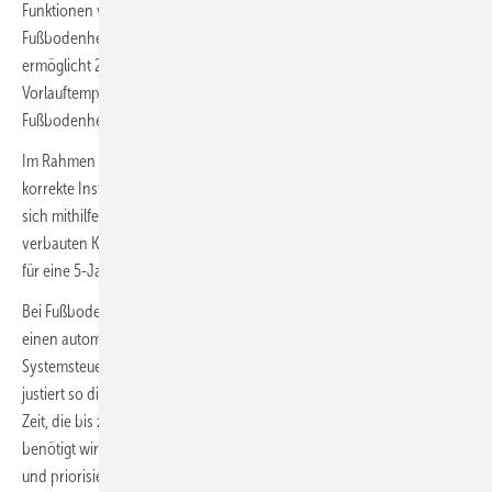
Funktionen verfügbar: Der Basisregler unterstützt die Anwendungen
Fußbodenheizung und Fußbodenkühlung. Die erweiterte Version
ermöglicht 20 Applikationen zur bedarfsgeführten
Vorlauftemperaturregelung und / oder zur Umschaltung von
Fußbodenheizung auf Fußbodenkühlung.
Im Rahmen der Inbetriebnahme bestätigt ein Netzwerktest die
korrekte Installation und Einstellung des Systems. Abschließend lässt
sich mithilfe der App ein Übergabeprotokoll erstellen. Es listet alle
verbauten Komponenten und das Inbetriebnahmedatum als Referenz
für eine 5-Jahres-Herstellergarantie.
Bei Fußbodenheizungen mit maximal 20 Heizkreisen realisiert Icon2
einen automatischen Hydraulischen Abgleich. Dabei berechnet die
Systemsteuerung die erforderlichen Wärmemengen permanent, und
justiert so die „Einstellungen“ regelmäßig nach. Ausgehend von der
Zeit, die bis zum Erreichen einer vorgegebenen Raumtemperatur
benötigt wird, schätzt das System die Längen der Rohrsysteme ab
und priorisiert dann bei der Durchflussregelung die längeren