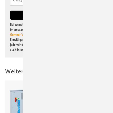
Bei Anmeldung zu diesem Newsletter bin ich damit einverstanden, über
interessante Verlags- und Online-Angebote
der Marken der Alfons W.
Gentner Verlag GmbH & Co. KG
informiert zu werden. Diese
Einwilligung kann ich jederzeit widerrufen und eine Abmeldung ist
jederzeit möglich. Informationen zum Umgang mit Daten finden Sie
auch in unserer
Datenschutzerklärung
.
Weitere Inhalte