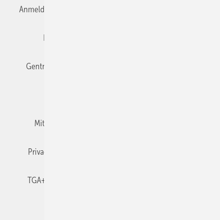
Anmelden
Anmeldung & Registrierung
Datenschutz
Editor's choice
E-Paper
Fachbeiträge
Gentner Verlag
Impressum
Karriere bei Gentner
Team
Mediaservice
Mitgliedschaften und Engagement
Newsletter
Privacy Manager
RSS-Feed
TGA+E abonnieren
TGA+E-WissensCheck
Veranstaltungen / Webinare
© 2026 TGA+E Fachplaner