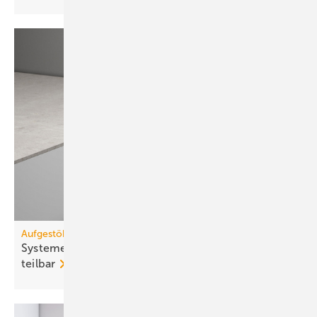
Aufgestöbert
Systeme für die TGA+E: bo­den­gleich, öko­lo­gisch,
teil­bar