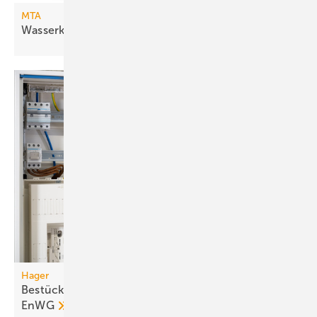
MTA
Wasserkühlsätze mit freier
Kühlung
Hager
Bestückung für SteuVE-Zählerplätze nach §14a
EnWG