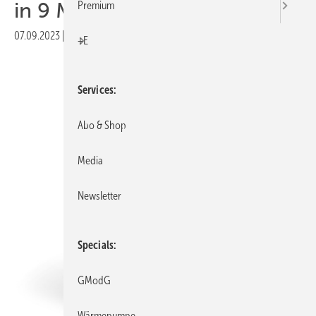
in 9 Minuten
Premium
07.09.2023
|
Veröffentlicht in
Ausgabe 09-2023
|
Druckvorschau
+E
Services
Abo & Shop
Media
Newsletter
Specials
GModG
Wärmepumpe