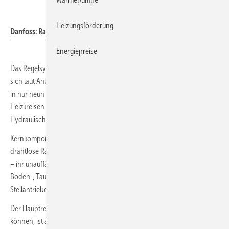
Danfoss
Heizungsförderung
Danfoss: Raumthermostat mit aktiviertem Touchdisplay.
Energiepreise
Das Regelsystem für Fußbodenheizungen
Icon2
von Danfoss lässt
sich laut Anbieter mit einer App-basierten Schritt-für-Schritt-Anleitung
in nur neun Minuten in Betrieb nehmen. Bei Heizanlagen mit bis zu 20
Heizkreisen realisiert das System zudem einen automatischen
Hydraulischen Abgleich.
Kernkomponenten sind der Hauptregler sowie drahtgebundene und
drahtlose Raumthermostate im minimalistischen Lichtschalterdesign
– ihr unauffälliges Touchdisplay wird nur bei Berührung aktiviert.
Boden-, Taupunkt- und Oberflächentemperaturfühler sowie
Stellantriebe und Funksignalverstärker ergänzen das System.
Der Hauptregler, an dem bis zu 15 Raumthermostate registriert werden
können, ist als Basisversion und als Variante mit erweiterten