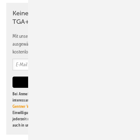
Keine Zeit? Kein Problem mit dem
TGA+E Newsletter!
Mit unserem Newsletter erhalten Sie regelmäßig von uns
ausgewählte Informationen und Neuigkeiten, gebündelt und
kostenlos direkt ins Postfach.
Bei Anmeldung zu diesem Newsletter bin ich damit einverstanden, über
interessante Verlags- und Online-Angebote
der Marken der Alfons W.
Gentner Verlag GmbH & Co. KG
informiert zu werden. Diese
Einwilligung kann ich jederzeit widerrufen und eine Abmeldung ist
jederzeit möglich. Informationen zum Umgang mit Daten finden Sie
auch in unserer
Datenschutzerklärung
.