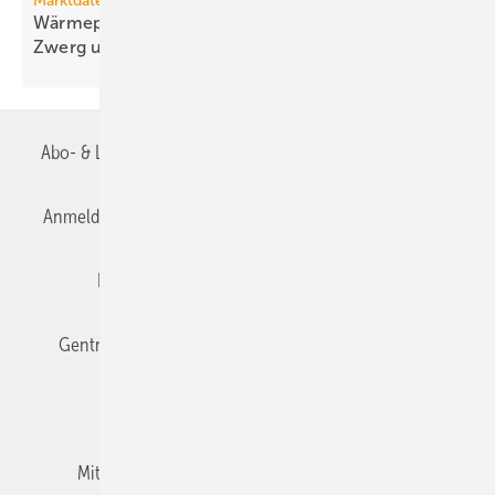
Marktdaten
Wärmepumpenmarkt Deutsch­land: Zugleich
Zwerg und
Riese
Abo- & Leserservice
AGB
Alle Inhalte chronologisch
Anmelden
Anmeldung & Registrierung
Datenschutz
Editor's choice
E-Paper
Fachbeiträge
Gentner Verlag
Impressum
Karriere bei Gentner
Team
Mediaservice
Mitgliedschaften und Engagement
Newsletter