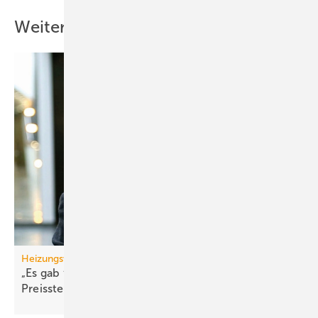
Weitere Inhalte
Heizungswende
„Es gab flächen­deckend starke
Preis­steigerungen“