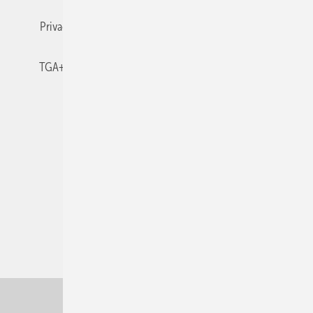
Privacy Manager
RSS-Feed
TGA+E abonnieren
TGA+E-WissensCheck
Veranstaltungen / Webinare
© 2026 TGA+E Fachplaner
Nach oben