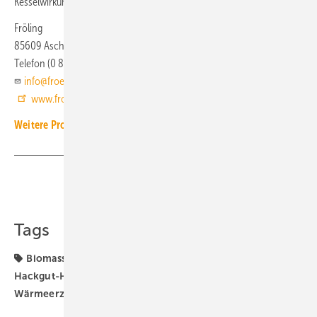
Kesselwirkungsgrad mit bis zu 96,6 % angegeben.
Fröling
85609 Aschheim
Telefon (0 89) 9 27 92 60
info@froeling.com
www.froeling.com
Weitere Produkt-Meldungen zum Thema Wärmeerzeugung
Teilen
Link kopieren
Tags
Biomasse-Heizkessel
Biomasse-Heizung
Fröling
Hackgut-Heizkessel
Holzenergie
Produkte
Wärmeerzeuger