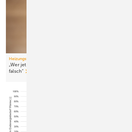
Heizungswende
„Wer jetzt eine Wärme­pumpe kauft, macht nichts
falsch“