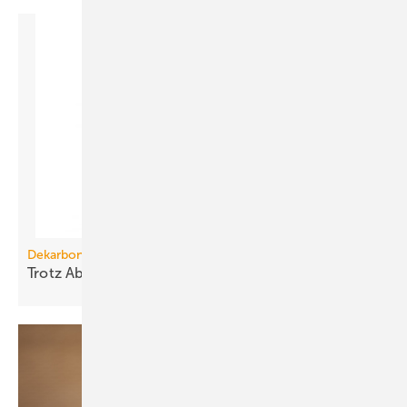
Dekarbonisierung
Trotz Absatzflaute: Die CO
-Minderung
steigt
2