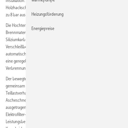
Installation. Er ist für die automatische Verfeuerung von
Holzhackschnitzeln und Holzpellets und einen Betriebsdruck von bis
Heizungsförderung
zu 8 bar ausgelegt.
Die Hochtemperatur-Brennkammer stellt auch bei minderwertigem
Energiepreise
Brennmaterial eine optimale Verfeuerung sicher. Die
Siliziumkarbidauskleidung bietet eine sehr hohe Temperatur- und
Verschleißbeständigkeit. Die Nachverbrennungszone, eine
automatische Zündung, ein drehzahlgeregeltes Saugzuggebläse und
eine geregelte Abgasrezirkulation optimieren das
Verbrennungsergebnis.
Der bewegte Vorschubrost verhindert Schlackebildung und optimiert
gemeinsam mit einer Abgastemperaturhochhaltung das
Teillastverhalten. Die Asche wird automatisch über eine
Ascheschnecke in die Aschebox oder in eine Asche-Tonne
ausgetragen. Optional kann der TMe 550 mit einer kompakten
Elektrofilter-Multizyklon-Einheit ausgestattet werden. Der
Leistungsbereich des TMe 550 wird mit 150 bis 550 kW und der