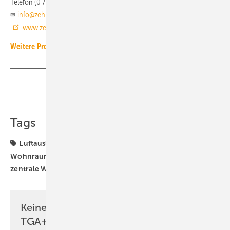
Telefon (0 78 21) 58 60
info@zehnder-systems.de
www.zehnder-systems.de
Weitere Produkt-Meldungen zum Thema Wohnungslüftung
Teilen
Link kopieren
Tags
Luftauslass
Luftverteilung
Produkte
Wohnraumlüftung
Wohnungslüftung
Zehnder
zentrale Wohnungslüftung
Keine Zeit? Kein Problem mit dem
TGA+E Newsletter!