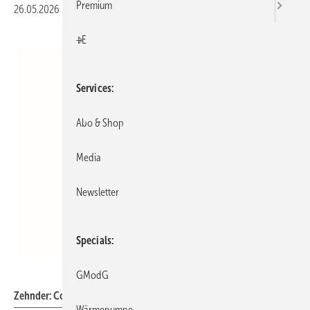
Premium
26.05.2026
|
Veröffentlicht in
Ausgabe 06-2026
|
Druckvorschau
+E
Services
Abo & Shop
Media
Newsletter
Specials
Zehnder
GModG
Zehnder:
ComfoGrid Rubino (Design Line).
Wärmepumpe