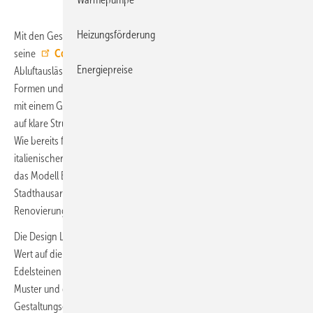
Heizungsförderung
Mit den Gestaltungslinien Classic Line und Design Line hat Zehnder
seine
ComfoGrid-Serie
für Design-Abdeckgitter für Zu- und
Energiepreise
Abluftauslässe umstrukturiert. Während die Classic Line mit vertrauten
Formen und klaren Geometrien überzeugt, verkörpert die Design Line
mit einem Glasoptikrahmen stilvolle Raffinesse. Die Classic Line setzt
auf klare Strukturen, technisch ergibt sich ein geringer Druckverlust.
Wie bereits frühere Modelle tragen auch die neuen Varianten Namen
italienischer Städte: Milano und Bologna. Mit floralem Lochmuster ist
das Modell Bologna von einer klassischen Villen- und
Stadthausarchitektur inspiriert und empfiehlt sich besonders für
Renovierungsprojekte.
Die Design Line richtet sich an Bauherren, die auch einen besonderen
Wert auf die Ästhetik legen. Ihre Modelle tragen die Namen von
Edelsteinen – etwa Zaffiro, Topazio oder Rubino. Präzise gearbeitete
Muster und der Rahmen in Glasoptik machen die Gitter zu
Gestaltungselementen.