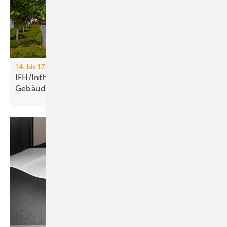
14. bis 17. April 2026, Messe Nürnberg
IFH/Intherm 2026: Sanitär-, Haus- und
Ge­bäu­de­tech­nik