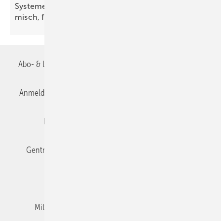
Systeme für die TGA+E: un­auf­fäl­lig, ae­ro­dy­na­
misch,
flach
Abo- & Leserservice
AGB
Alle Inhalte chronologisch
Anmelden
Anmeldung & Registrierung
Datenschutz
Editor's choice
E-Paper
Fachbeiträge
Gentner Verlag
Impressum
Karriere bei Gentner
Team
Mediaservice
Mitgliedschaften und Engagement
Newsletter