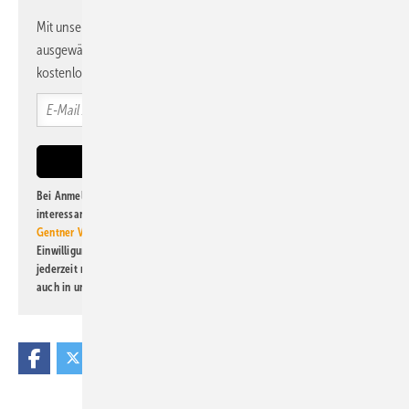
Mit unserem Newsletter erhalten Sie regelmäßig von uns
ausgewählte Informationen und Neuigkeiten, gebündelt und
kostenlos direkt ins Postfach.
Bei Anmeldung zu diesem Newsletter bin ich damit einverstanden, über
interessante Verlags- und Online-Angebote
der Marken der Alfons W.
Gentner Verlag GmbH & Co. KG
informiert zu werden. Diese
Einwilligung kann ich jederzeit widerrufen und eine Abmeldung ist
jederzeit möglich. Informationen zum Umgang mit Daten finden Sie
auch in unserer
Datenschutzerklärung
.