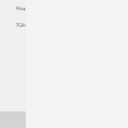
Privacy Manager
RSS-Feed
TGA+E abonnieren
TGA+E-WissensCheck
Veranstaltungen / Webinare
© 2026 TGA+E Fachplaner
Nach oben