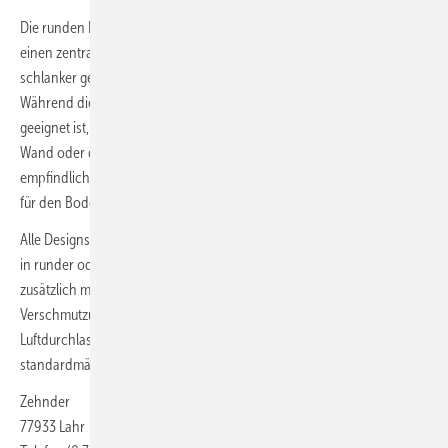
Die runden Design-Abdeckgitter mit Anschluss DN 125 werden über
einen zentralen Stift im Gitterrahmen fixiert. So konnte der Gitterrand
schlanker gestaltet und der freie Querschnitt vergrößert werden.
Während die Classic Line für Boden-, Wand- und Deckenmontage
geeignet ist, werden die Gitter der Design Line ausschließlich an der
Wand oder der Decke installiert. Der Glasoptik-Rahmen ist
empfindlicher gegenüber mechanischer Belastung und dadurch nicht
für den Bodeneinbau vorgesehen.
Alle Designs sind in mattiertem Weiß und satiniertem Edelstahl sowie
in runder oder rechteckiger Ausführung erhältlich, die Design Line
zusätzlich mit Glasoptik-Rahmen. Um das Luftverteilsystem vor
Verschmutzungen zu schützen, werden die Zehnder-
Luftdurchlassgehäuse ComfoCase TVA/CLRF, CLD und CLD breit nun
standardmäßig mit Abluftfiltern ausgeliefert.
Zehnder
77933 Lahr