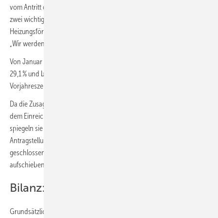
vom Antritt der Merz-Regierung geprägt. Im Koalitionsvertrag wurden
zwei wichtige Sätze verewigt: „Die Sanierungs- und
Heizungsförderung werden wir fortsetzen.“ Und: zwei Sätze davor:
„Wir werden das Heizungsgesetz abschaffen.“
Von Januar bis Ende Mai 2026 lagen die Projektzusagen insgesamt um
29,1 % und bei Wärmepumpen 37,8 % (+39.900) über dem
Vorjahreszeitraum.
Da die Zusagen zur Heizungsförderung praktisch unmittelbar nach
dem Einreichen vollständiger Antragsunterlagen erteilt werden,
spiegeln sie das Marktgeschehen zeitnah wider (bei der
Antragstellung muss ein Lieferungs- oder Leistungsvertrag,
geschlossen unter Vereinbarung einer auflösenden oder
aufschiebenden Bedingung der Förderzusage, vorliegen).
Bilanz: 1. Januar bis 31. Mai 2026
Grundsätzlich ist zu beachten, dass in der „Anzahl der Zusagen ohne