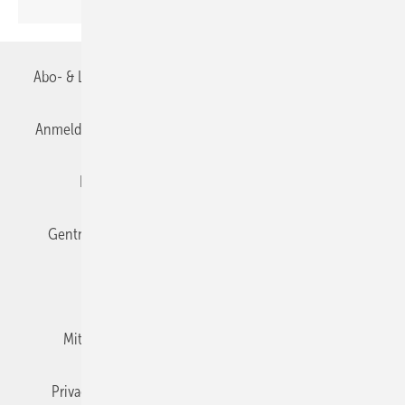
Abo- & Leserservice
AGB
Alle Inhalte chronologisch
Anmelden
Anmeldung & Registrierung
Datenschutz
Editor's choice
E-Paper
Fachbeiträge
Gentner Verlag
Impressum
Karriere bei Gentner
Team
Mediaservice
Mitgliedschaften und Engagement
Newsletter
Privacy Manager
RSS-Feed
TGA+E abonnieren