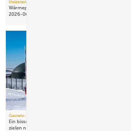
Heizenergiekosten
Wärmepumpen­strom-/Gas­preis-Baro­meter
2026-06
Gasnetz-Dekarbonisierung
Ein bisschen Grüngas geht bei den Klima­schutz­
zielen nicht
auf