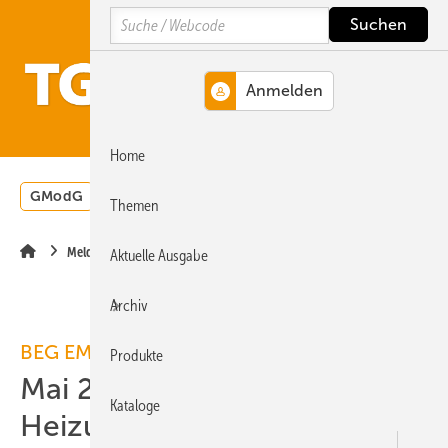
Springe
Springe
Springe
Search
auf
auf
auf
Hauptinhalt
Hauptmenü
SiteSearch
MENÜ
Home
GModG
Wärmepumpe
Heizungsförderung
Energ
Themen
Meldungen
Aktuelle Ausgabe
Archiv
BEG EM
Produkte
Mai 2026: Nachfrage bei
Kataloge
Heizungs­förderung bleibt