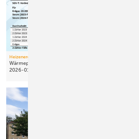
Heizenergiekosten
Wärmepumpen­strom-/Gas­preis-Baro­meter
2026-01