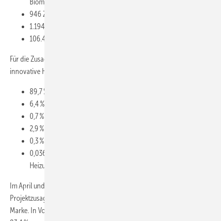
Biomasse)
946 Zusagen für Solarthermie
1.194 Zusagen für Wärmenetzanschlüsse und
106.458 Zusagen mit Klimageschwindigkeits-Bonus
Für die Zusagen (ohne Brennstoffzellenheizungen und ohne
innovative Heiztechnik) ergibt sich folgende Wärmeerzeugerstruktur:
89,7 % der Zusagen entfallen auf Wärmepumpen
6,4 % der Zusagen entfallen auf Biomasse-Heizungen
0,7 % der Zusagen entfallen auf Solarthermie-Anlagen
2,9 % der Zusagen entfallen auf Wärmenetz-Anschlüsse
0,3 % der Zusagen entfallen auf Gebäudenetz-Anschlüsse und
0,036 % der Zusagen entfallen auf wasserstofffähige Gas-
Heizungen
Im April und Mai 2026 liegen Wärmepumpen erstmals bei den
Projektzusagen nach Wärmeerzeugern mit 90,4 % über der 90-%-
Marke. In Vorjahresmonaten ergaben sich Anteil von 82,9 % und