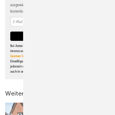
ausgewählte Informationen und Neuigkeiten, gebündelt und
kostenlos direkt ins Postfach.
Bei Anmeldung zu diesem Newsletter bin ich damit einverstanden, über
interessante Verlags- und Online-Angebote
der Marken der Alfons W.
Gentner Verlag GmbH & Co. KG
informiert zu werden. Diese
Einwilligung kann ich jederzeit widerrufen und eine Abmeldung ist
jederzeit möglich. Informationen zum Umgang mit Daten finden Sie
auch in unserer
Datenschutzerklärung
.
Weitere Inhalte