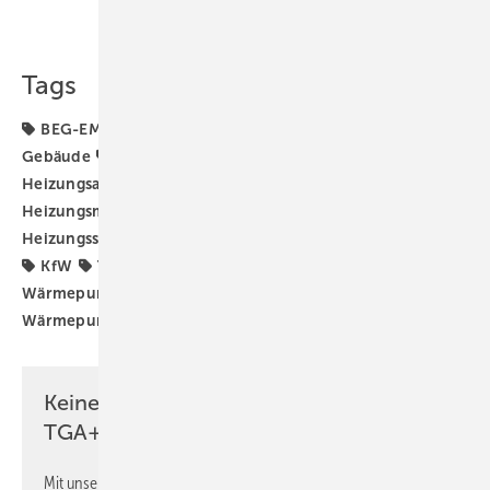
Teilen
Link kopieren
Tags
BEG-EM-2024
Bundesförderung für effiziente
Gebäude
Förderprogramm
Förderprogramme
Heizungsaustausch
Heizungsförderung
Heizungsmarkt
Heizungsmodernisierung
Heizungssanierung
Heizungstausch
Heizungswende
KfW
TGA-Marktdaten
Wärmepumpe
Wärmepumpen-Heizung
Wärmepumpen-Rollout
Wärmepumpenhochlauf
Zusagen
Keine Zeit? Kein Problem mit dem
TGA+E Newsletter!
Mit unserem Newsletter erhalten Sie regelmäßig von uns