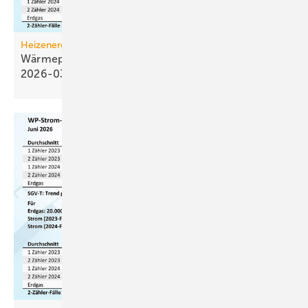
Heizenergiekosten
Wärmepumpen­strom-/Gas­preis-Baro­meter
2026-03