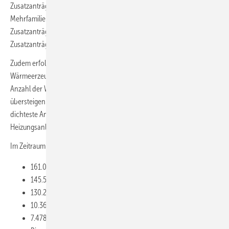
Zusatzanträge“ bei Wohneigentümergemeinschaften und
Mehrfamilienhäusern lediglich die Basisanträge exklusive
Zusatzanträgen berücksichtigt sind, die „Anzahl Zusagen mit
Zusatzanträgen“ wird für Januar bis Mai 2026 mit 192.501 angegeben.
Zudem erfolgt gebäudebezogen die Zusage für einen einzelnen
Wärmeerzeuger oder für mehrere Wärmeerzeuger gleichzeitig. Die
Anzahl der Wärmeerzeuger kann dadurch die Anzahl der Zusagen
übersteigen. Die „Anzahl der Zusagen ohne Zusatzanträge“ dürfte die
dichteste Annäherung an die Anzahl der involvierten
Heizungsanlagen sein.
Im Zeitraum 01.01. bis 31.05.2026 wurden erteilt:
161.034 Zusagen ohne Zusatzanträge
145.543 Zusagen für Wärmepumpen (WP)
130.228 Zusagen mit Effizienzbonus (nur WP)
10.367 Zusagen für Biomasse-Heizungen
7.478 Zusagen mit Emissionsminderungszuschlag (nur