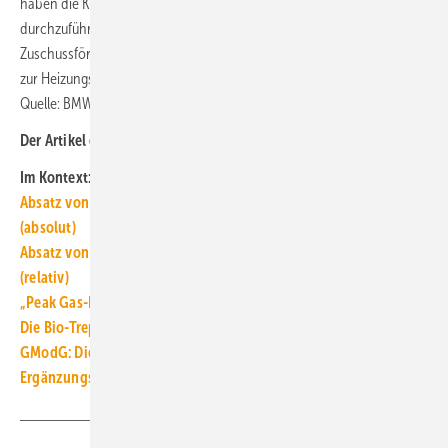
haben die Kunden 36 Monate Zeit, den Heizungsaustausch
durchzuführen. Wichtig ist jedoch die Einhaltung von Abschnitt 9.5.1
Zuschussförderung der
BEG-EM-Förderrichtlinie
. Weitere Infos
zur Heizungsförderung:
www.kfw.de/nachhaltige-heizung
■
Quelle: BMWE, eigene Berechnungen / jv
Der Artikel gehört zur
TGA+E-Themenseite TGA-Marktdaten
Im Kontext:
Absatz von Wärmeerzeugern in Deutschland 1998 bis 2025
(absolut)
Absatz von Wärmeerzeugern in Deutschland 1998 bis 2025
(relativ)
„Peak Gas-Heizungen“ hat jetzt ein konkretes Datum
Die Bio-Treppe im GModG ist ein Scheinzwerg
GModG: Die Grüngas-Quote entwertet den Hybrid-Rabatt
Ergänzungskredit: Die zusätzliche Heizungsförderung