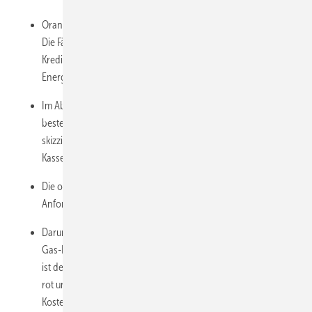
Orange steht für die alte Gas-Heizung im GEG (100 % Erdgas).
Die Fälle mit erneuerter Gas-Heizung springen durch die
Kreditrate um 628 Euro/a nach oben, gleichzeitig sinken die
Energiekosten durch den Effizienzgewinn (20 %).
Im Abstand dazu zeigt die hellbraune Linie, wie eine
bestehende Gas-Heizungen durch die Grüngas-Quote auf dem
skizzierten Hochlaufpfad (für die Klimaziele ist er zu flach) zur
Kasse geben würde.
Die oberste dunkelrote Linie entspricht der 65 %-EE-
Anforderung im GEG.
Darunter erfüllt die grüne Linie nach einem 1:1-Austausch der
Gas-Heizung die Bio-Treppe. Durch den steigenden Bio-Anteil
ist der Abstand nur anfangs nennenswert. Die Fläche zwischen
rot und grün kommt in 17 Jahren auf 1.913 Euro
Kostendifferenz zwischen GEG und GModG. Der Vorteil der