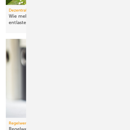
Dezentrale Energiewende
Wie mehr Elektrifizierung das Stromnetz
entlastet
Regelwerk
Regelwerk-Update für Dezember
2025