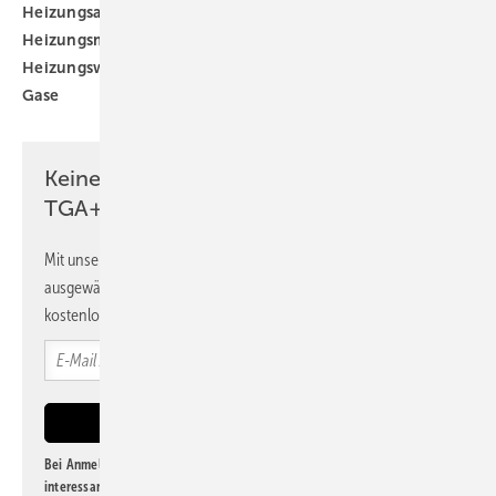
Heizungsaustausch
Heizungsmarkt
Heizungsmodernisierung
Heizungstausch
Heizungswende
Regelwerk
Wärmewende
grüne
Gase
Keine Zeit? Kein Problem mit dem
TGA+E Newsletter!
Mit unserem Newsletter erhalten Sie regelmäßig von uns
ausgewählte Informationen und Neuigkeiten, gebündelt und
kostenlos direkt ins Postfach.
Bei Anmeldung zu diesem Newsletter bin ich damit einverstanden, über
interessante Verlags- und Online-Angebote
der Marken der Alfons W.