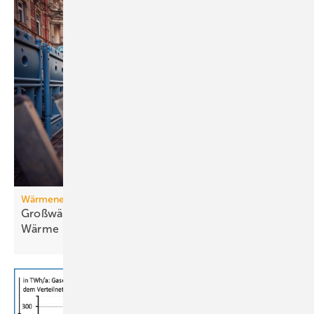
Wärmenetz
Großwärmepumpen: Weg­be­rei­ter für fossil­freie
Wär­me