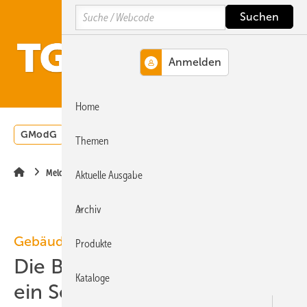
Springe
Springe
Springe
Search
auf
auf
auf
Hauptinhalt
Hauptmenü
SiteSearch
MENÜ
Home
GModG
Wärmepumpe
Heizungsförderung
Energ
Themen
Meldungen
Aktuelle Ausgabe
Archiv
Gebäudemodernisierungsgesetz
Produkte
Die Bio-Treppe im GModG ist
Kataloge
ein Scheinzwerg