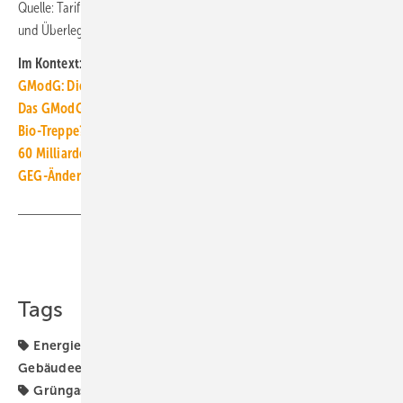
Quelle: Tarifrechner der Stadtwerke Stuttgart; eigene Berechnungen
und Überlegungen / jv
Im Kontext:
GModG: Die Grüngas-Quote entwertet den Hybrid-Rabatt
Das GModG könnte mehr liefern, als auf dem Papier steht
Bio-Treppe? Die Grüngasquote wird Erdgas abräumen müssen
60 Milliarden Euro bis 2035 für neue Gas-Heizungen?
GEG-Änderung soll Erweiterung der 65-%-EE-Pflicht verhindern
Teilen
Link kopieren
Tags
Energieträger
GModG
Gas-Heizung
Gebäudeenergiegesetz
Gebäudemodernisierungsgesetz
Grüngas
Grüngas-Quote
Heizenergiekosten