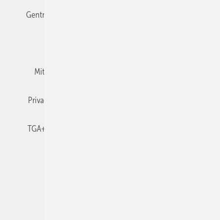
Gentner Verlag
Impressum
Karriere bei Gentner
Team
Mediaservice
Mitgliedschaften und Engagement
Newsletter
Privacy Manager
RSS-Feed
TGA+E abonnieren
TGA+E-WissensCheck
Veranstaltungen / Webinare
© 2026 TGA+E Fachplaner