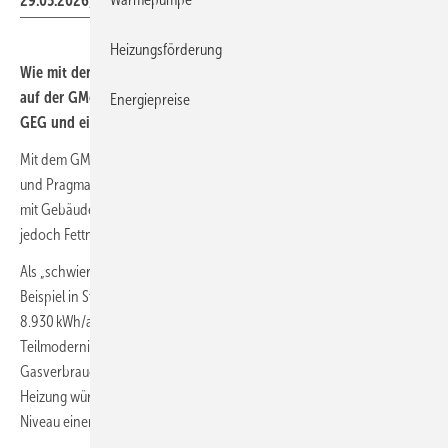
29.05.2026) für eine Netzentnahme von 9600 kWh/a.
Heizungsförderung
Wie mit den Tarifen der Stadt­werke Stutt­gart eine Gas-Heizung
auf der GModG-Bio-Treppe gegen­über der 65-%-Regelung im
Energiepreise
GEG und einer Wärme­pumpe ab­schneidet.
Mit dem GModG werden diverse Hoffnungen verbunden. „Freiheit
und Pragmatismus“ verspricht BM Katherina Reiche. Wenn man sich
mit Gebäudeeigentümern an den Küchentisch setzt, offenbaren sich
jedoch Fettnäpfchen.
Als „schwieriger“ gelten u.a. teilmodernisierte Einfamilienhäuser. Ein
Beispiel in Stuttgart kommt bei einem Nutzwärmebedarf von
8.930 kWh/a mit betagter nicht optimal an
Teilmodernisierungsschritte angepasster Gas-Heizung auf einen
Gasverbrauch von 12.000 kWh/a. Nach einem 1:1-Austausch der Gas-
Heizung würde er auf 9.600 kWh/a sinken. Das liegt auf dem mittleren
2
Niveau einer Gas-Etagenheizung für eine 85-m
-Wohnung.