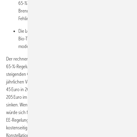
65-%-EE-Regelung ist das sofortige Bewusstmachen der hohen
Brennstoffkosten, das GModG verschleiert sie und kann so
Fehlinvestitionen begünstigen.
Die blaue Linie steht für 1:1-Erneuerungen vor dem GModG-
Bio-Treppen-Stichtag. Sie müssen künftig "nur" die (hier
modellierte) Grüngas-Quote erfüllen.
Der rechnerische Gesamtkostenvorteil der Bio-Treppe gegenüber der
65-%-Regelung ist mit 1.913 Euro bis 2044 relativ gering, bei schneller
steigenden CO
-Preise würde er geringer ausfallen, bei einer
2
jährlichen Verteuerung der Emissionszertifikate für 1 Tonne CO
von
2
45 Euro in 2028 zum ETS-2-Start um jährlich 10 Euro ab 2029 auf
205 Euro im Jahr 2044 würde die Kostendifferenz auf 1605 Euro
sinken. Wendet man die Allgemeine Übergangsfrist aus § 71i GEG an,
würde sich für beide CO
-Preispfade ein Kostenvorteil mit der 65-%-
2
EE-Regelung im GEG ergeben. Die Bio-Treppe im GModG ist ein
kostenseitig also ein Scheinzwerg und noch nicht einmal in jeder
Konstellation günstiger als das „Heizungsgesetz“.