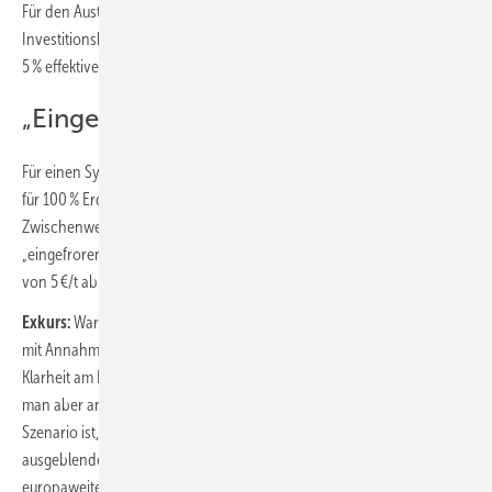
Für den Austausch der Gas-Heizung werden geringe
Investitionskosten von nur 8.000 € über ein Annuitätendarlehen mit
5 % effektivem Jahreszins über 20 Jahre finanziert.
„Eingefrorene“ Energieliefertarife
Für einen Systemvergleich werden die Tarife der Stadtwerke Stuttgart
für 100 % Erdgas sowie die Beimischung von 10 % oder 65 % genutzt.
Zwischenwerte werden linear interpoliert. Die Tarife werden bis 2044
„eingefroren“; nur die CO
-Kosten werden mit einem Minimalanstieg
2
von 5 €/t ab 2029 modelliert.
Exkurs:
Warum „eingefrorene Tarife“? Ein weiter Blick in die Zukunft
mit Annahmen für Preissteigerungen bringt nicht unbedingt mehr
Klarheit am Küchentisch. Im Rahmen der aktuellen Diskussion könnte
man aber annehmen, dass dies für Gas-Heizungen ein Best-Case-
Szenario ist, denn die Vorhersage steigender Netzentgelte wurde
ausgeblendet und der flache Preispfad für die CO
-Zertifikate würde
2
europaweite eine schnelle Elektrifizierung erfordern (neue Gas-