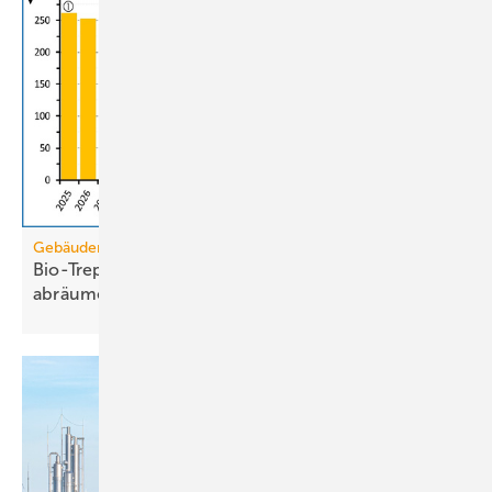
Gebäudemodernisierungsgesetz
Bio-Treppe? Erdgas wird die Grüngas-Quote
abräumen
müssen