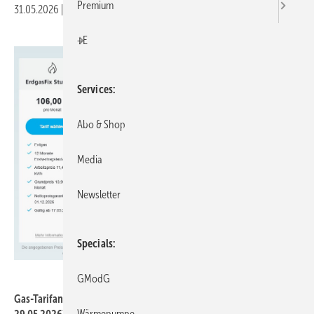
Premium
31.05.2026
|
Druckvorschau
+E
Services
Abo & Shop
Media
Newsletter
Specials
Stadtwerke Stuttgart
GModG
Gas-Tarifangebote der Stadtwerke Stuttgart (abgerufen am
Wärmepumpe