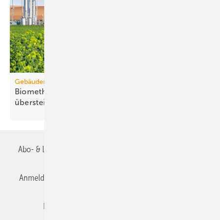
Gebäudemodernisierungsgesetz
Biomethanbedarf für Bio-Treppe könnte Ange­bot
über­steigen
Abo- & Leserservice
AGB
Alle Inhalte chronologisch
Anmelden
Anmeldung & Registrierung
Datenschutz
Editor's choice
E-Paper
Fachbeiträge