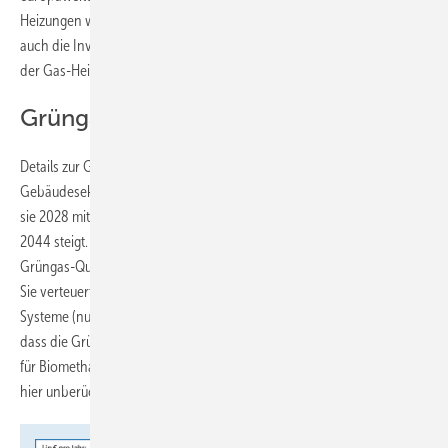
Heizungen wären dann kein Gesprächsthema mehr). Zusätzlich sind
auch die Investitionskosten und die Jahresarbeitszahl stark zugunsten
der Gas-Heizung eingeflossen.
Grüngas-Quote
Details zur Grüngas-Quote der Brennstoff-Inverkehrbringer für den
Gebäudesektor sind noch nicht bekannt. Es wird angenommen, dass
sie 2028 mit 1 % startet und pro Jahr um 2 Prozentpunkte auf 33 % bis
2044 steigt. Für das auf der Bio-Treppe stehende Heizsystem ist die
Grüngas-Quote nur im Jahr 2028 mit 1 % wirksam und somit relevant.
Sie verteuert jedoch den Betrieb der im Bestand verbleibenden
Systeme (nur als Referenz für die Kosten). Es ist jedoch zu erwarten,
dass die Grüngas-Quote der Brennstoff-Inverkehrbringer den Preis
für Biomethan beeinflusst. Durch das Einfrieren der Tarife bleibt dies
hier unberücksichtigt.