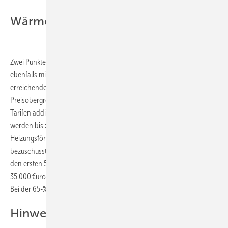
Wärmepumpen als Vergleichspunkte
Zwei Punkte im Jahr 2026 markieren den Wärmepumpen-Umstieg
ebenfalls mit Tarifen der Stadtwerke Stuttgart im Modul 1, einer gut zu
erreichenden Jahresarbeitszahl von 3,3 und 10 % Eigenstrom. Die
Preisobergrenzen für Smart Meter und Steuerbox wurden zu den
Tarifen addiert. Die Investitionskosten von 30.000 bzw. 35.000 Euro
werden bis zum Förderdeckel mit 55 % über die BEG-EM-
Heizungsförderung mit dem Status „selbstnutzender Eigentümer“
bezuschusst. Der Umstieg wäre aus finanzieller Sicht günstiger, nur in
den ersten 5 Jahren wäre bei den hohen Umstiegskosten von
35.000 €uro die „Jahresrechnung“ etwas höher als die Bio-Treppe.
Bei der 65-%-EE-Regelung würde es diese Täuschung nicht geben.
Hinweise zur Übertragbarkeit