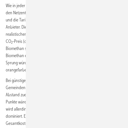
Wie in jeder Gemeinde werden auch in Stuttgart die Energietarife von
den Netzentgelten geprägt, für Erdgas sind sie vergleichsweise hoch
und die Tarife der Stadtwerke Stuttgart liegen über denen alternativer
Anbieter. Die Gastarife haben für Biomethan rechnerisch einen
realistischen Abstand von 5,27 Ct/kWh (brutto) gegenüber Erdgas inkl.
CO
-Preis (ohne CO
-Preis: 3,76 Ct/kWh, brutto). Die drei Tarife mit
2
2
Biomethan sind untereinander konsistent, sie liegen jedoch bei 0 %
Biomethan etwa 1,6 Ct/kWh über dem Erdgastarif. Ohne diesen
Sprung würde anfangs die hellbraune Linie dichter an der
orangefarbenen Linie und auch die blaue Linie etwas tiefer liegen.
Bei günstigeren Tarifen oder geringeren Netzentgelten in anderen
Gemeinden würden sich die Kurven nach unten schieben, der
Abstand zueinander jedoch gleich bleiben. Die Wärmepumpen-
Punkte wären für jede Postleitzahl neu zu setzen, ihre Gesamthöhe
wird allerdings von Zins und Tilgung und nicht von den Stromkosten
dominiert. Ein und 1 Ct/kWh höherer effektiver Strompreis würde die
Gesamtkosten um knapp 25 Euro/a erhöhen. ■