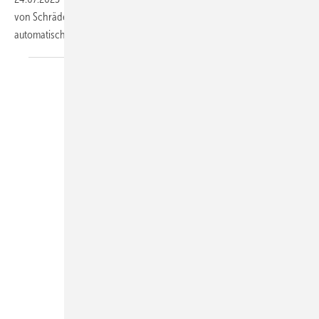
von Schräder hält den Förderdruck von Biomassefeuerungen
automatisch auf stabilem
Niveau.