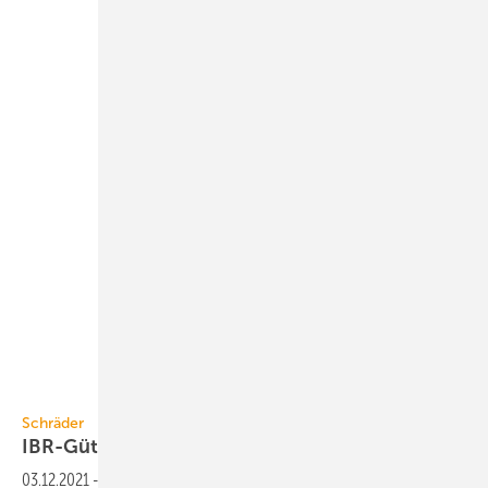
Schräder
Schräder
IBR-Gütesiegel für
Brandschutzplatte
03.12.2021
-
Die Wärmedämm- und Brandschutzplatte Thermax für