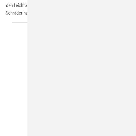
den Leichtbauschacht Future Therm (Nennweite 80 bis 600) von
Schräder hat das IBR-Gütesiegel
erhalten.