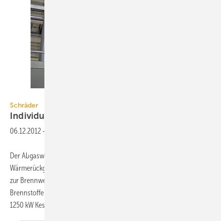
Schräder
Schräder
Individuelle
Abgaswärmeübertrager
06.12.2012
-
Der Abgaswärmeübertrager AWT von Schräder kann zur
Wärmerückgewinnung, beispielsweise an Back- und Brennöfen, sowie
zur Brennwertnutzung für alle größeren Wärmeerzeuger bei fast allen
Brennstoffen eingesetzt werden. Der Einsatzbereich ist auf 80 bis
1250 kW Kesselleistung ausgelegt. Der
AWT...