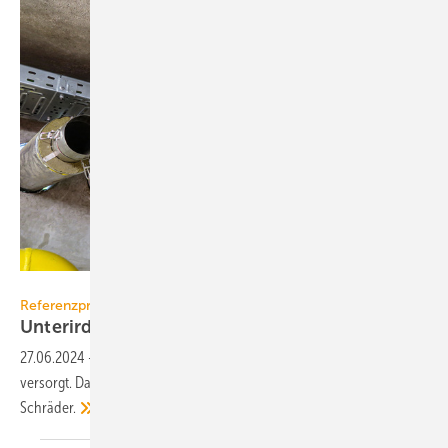
Schräder
Referenzprojekt
Unter­irdische Heiz­zentrale für
Wohn­quartier
27.06.2024
-
Ein Wohnquartier in Dissen wird unterirdisch mit Wärme
versorgt. Das gelingt dank einer frei stehenden Abgasanlage von
Schräder.