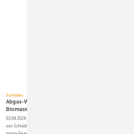
Schräder
Schräder
Abgas-Wärmeübertrager für
Biomasse-Heizungen
02.04.2024
-
Der Abgas-Wärme­über­trager TurbuFlexS-900 Condens
von Schräder nutzt die la­ten­te Wärme im Ab­gas­massen­strom von Bio­
masse-Feuerun­gen bis
1600 kW.