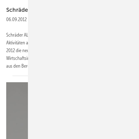
Schräder — Hanschke ist
Vertriebsleiter
06.09.2012
-
Schräder ­Abgastechnologie, Kamen, richtet seine strategischen ­
Aktivitäten auf ein stabiles Wachstum aus. Dazu wurde ab September
2012 die neu geschaffene Position des Vertriebsleiters mit
Wirtschaftsingenieur Matthias Hanschke (47) besetzt. Hanschke bringt
aus den Bereichen Abgastechnik
und...