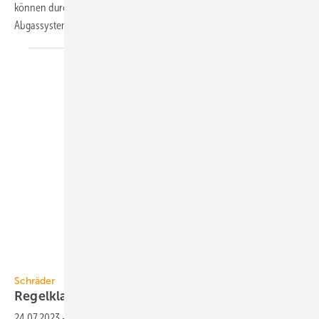
können durch mehrere Brandabschnitte geführt werden. Für das
Abgassystem ist ein F120-Nachweis
möglich.
Schräder
Schräder
Regelklappe für
Holz-Feuerungen
24.07.2023
-
Die automatisch gesteuerte Regelklappe Future-OptiPa