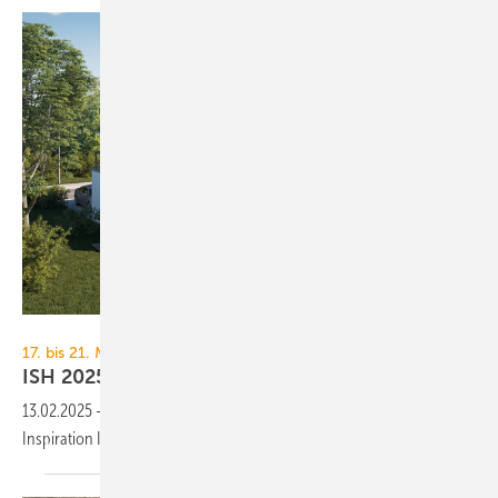
Brötje
17. bis 21. März 2025, Frankfurt
ISH 2025: Heiz­tech­nik und ihre
Kom­po­nen­ten
13.02.2025
-
TGA+E Fachplaner präsentiert Heizungslösungen zur
Inspiration Ihrer Messeplanung für die
ISH 2025.