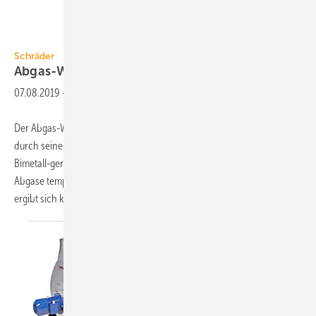
Schräder
Schräder
Abgas-Wärmeübertrager
07.08.2019
-
Der Abgas-Wärmeübertrager TurbuFlex S von Schräder zeichnet sich
durch seine universelle Anwendbarkeit und geringen Platzbedarf aus.
Bimetall-geregelte Leitbleche im Rohrschlangenhohlraum lenken die
Abgase temperaturabhängig mehrfach um. Bei niedriger Temperatur
ergibt sich kaum eine, bei
hohen...