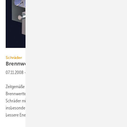
Schräder
Schräder
Brennwerttechnik
nachrüsten
07.11.2008
-
Zeitgemäße Abgastechnologie mit Wärmerückgewinnung und
Brennwerttechnik für alle größeren Wärmeerzeuger – das verspricht
Schräder mit seinem Abgaswärmeübertrager AWT. Er ermöglicht
insbesondere bei Feuerstätten mit hohen Abgas­temperaturen eine
bessere Energieausnutzung: Back- und
Brennöfen...