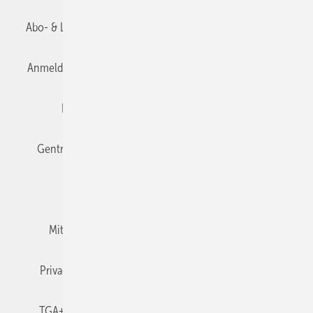
Abo- & Leserservice
AGB
Alle Inhalte chronologisch
Anmelden
Anmeldung & Registrierung
Datenschutz
Editor's choice
E-Paper
Fachbeiträge
Gentner Verlag
Impressum
Karriere bei Gentner
Team
Mediaservice
Mitgliedschaften und Engagement
Newsletter
Privacy Manager
RSS-Feed
TGA+E abonnieren
TGA+E-WissensCheck
Veranstaltungen / Webinare