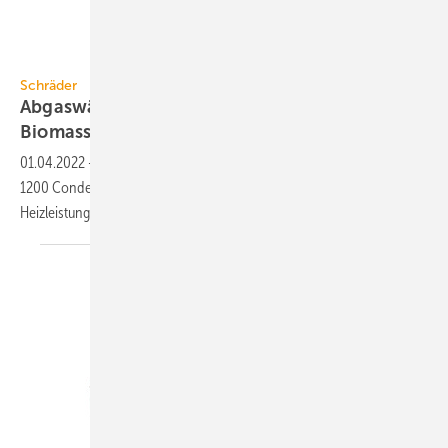
Schräder
Schräder
Abgaswärmerückgewinnung bei
Biomasse-Heizkesseln
01.04.2022
-
Das Abgaswärmerückgewinnungssystem TurbuFlexS-
1200 Condens von Schräder ist für Biomasse-Heizkessel bis 60 kW
Heizleistung
ausgelegt.