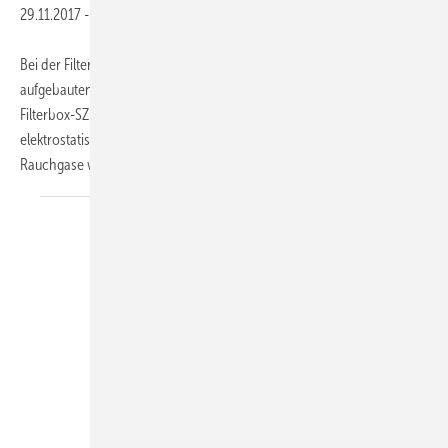
29.11.2017
-
Bei der Filterbox-SZ von Schräder handelt es sich um einen modular
aufgebauten Staubabscheider für größere Holzfeuerungen. Die
Filterbox-SZ kombiniert zwei bewährte Abscheideprinzipien: Einem
elektrostatischen Partikelabscheider ist ein Zyklon vorgeschaltet. Die
Rauchgase werden zunächst
durch...