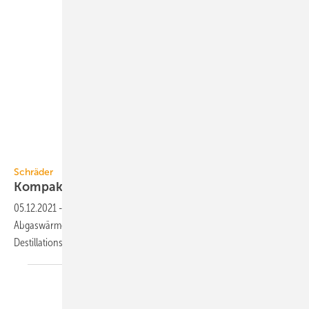
Schräder
Schräder
Kompakte
Abgaswärmerückgewinnung
05.12.2021
-
Die TurbuFlexS-Parallel-Box von Schräder ist auf die
Abgaswärmerückgewinnung in Röstereien, Bäckereien,
Destillationsanlagen und Pizzaöfen
ausgerichtet.