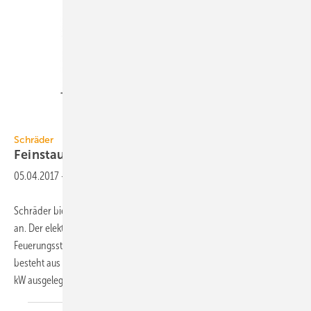
Schräder
Schräder
Feinstaub-Abscheider bis 400
kW
05.04.2017
-
Schräder bietet die Filterbox-S nun für Kesselleistungen bis 400 kW
an. Der elektrostatische Feinstaubfilter wird direkt hinter dem
Feuerungsstutzen in die Abgasstrecke eingebaut. Die Filterbox-S
besteht aus einzelnen Modulen, die jeweils für eine Leistung von 100
kW ausgelegt sind.
Mithilfe...