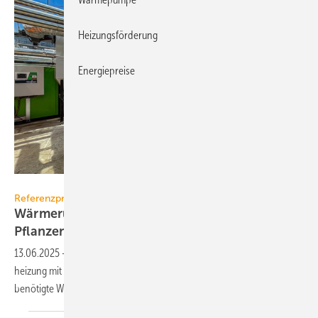
Heizungsförderung
Energiepreise
Schräder
Referenzprojekt Schräder
Wärme­rück­ge­winnung für fleisch­fressende
Pflan­zen
13.06.2025
-
In einem Garten­bau­betrieb sorgt eine 800-kW-Hack­gut­
heizung mit Wärme­über­trager für die von fleisch­fressenden Pflan­zen
benö­tigte
Wohl­fühl­tem­peratur.