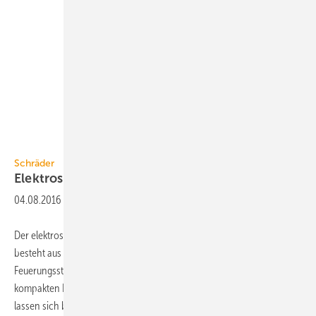
Schräder
Schräder
Elektrostatische
Feinstaubabscheider
04.08.2016
-
Der elektrostatische Feinstaubabscheider Filterbox-S von Schräder
besteht aus modularen Kassettenelementen, die hinter dem
Feuerungsstutzen in die Abgasanlage eingebaut werden. Die
kompakten Bauteile sind für 100 kW Kesselleistung ausgelegt und
lassen sich bis zu einer Leistung von 300 kW
in...