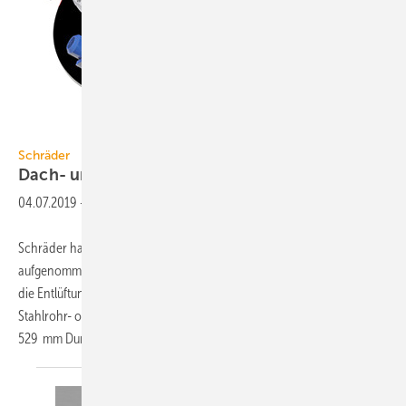
Schräder
Schräder
Dach- und
Einbauventilatoren
04.07.2019
-
Schräder hat verschiedene Dachventilator-Modelle in sein Programm
aufgenommen. Sie eignen sich für größere Abgasanlagen, Grills und
die Entlüftung. Die runden Modelle HR für die Installation auf
Stahlrohr- oder Edelstahlschornsteinen werden zwischen 315 und
529 mm Durchmesser geliefert.
Die...