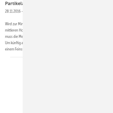
Partikelabscheider bis 50
kW
28.11.2016
-
Wird zur Minderung der Feinstaubemissionen an kleinen oder
mittleren Holzfeuerungsanlagen ein Partikelabscheider eingesetzt,
muss die Messung laut der 1. BImSchV hinter der Filteranlage erfolgen.
Um künftig auch handwerklich gesetzte Grund- und Kachelöfen mit
einem Feinstaubfilter ausstatten
zu...