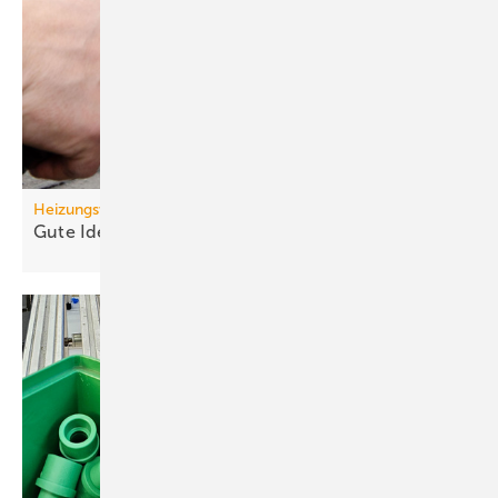
Heizungswende
Gute Ideen für den
Wärmepumpenhochlauf