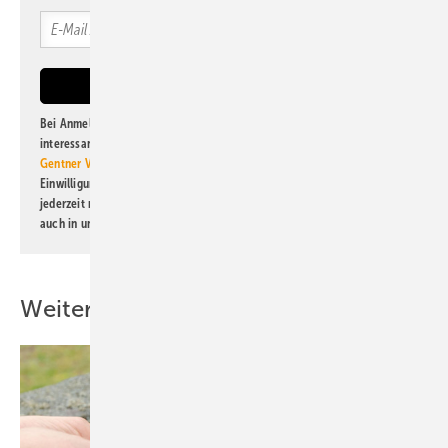
Bei Anmeldung zu diesem Newsletter bin ich damit einverstanden, über
interessante Verlags- und Online-Angebote
der Marken der Alfons W.
Gentner Verlag GmbH & Co. KG
informiert zu werden. Diese
Einwilligung kann ich jederzeit widerrufen und eine Abmeldung ist
jederzeit möglich. Informationen zum Umgang mit Daten finden Sie
auch in unserer
Datenschutzerklärung
.
Weitere Inhalte