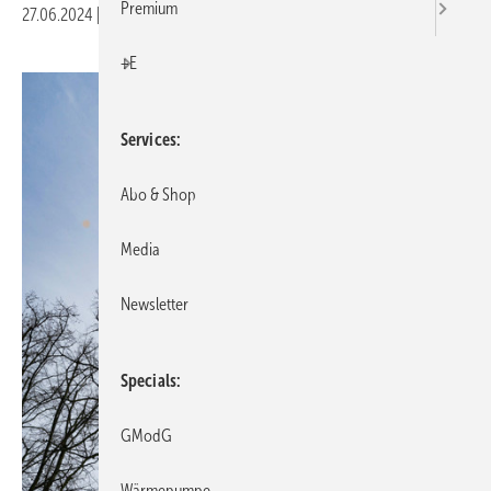
Premium
27.06.2024
|
Druckvorschau
+E
Services
Abo & Shop
Media
Newsletter
Specials
GModG
Wärmepumpe