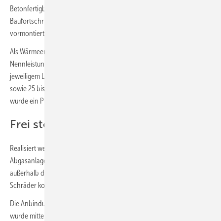
Betonfertigbauteil integriert, das vollkommen unabhängig vom
Baufortschritt der einzelnen Gebäude installiert und entsprechend
vormontiert wurde.
Als Wärmeerzeuger fungiert ein Gas-Brennwertgerät mit einer
Nennleistung von 500 kW für die Spitzenlast sowie drei BHKWs mit
jeweiligem Leistungsbereich zwischen 63 und 100 kW thermisch
sowie 25 bis 49,5 kW elektrisch. Zur Effizienzsteigerung der Anlage
wurde ein Pufferspeicher mit 10 000 l Fassungsvermögen installiert.
Frei stehende Abgasanlage
Realisiert werden konnte das Ganze dank der frei stehenden
Abgasanlage nach DIN EN 1993-3, die die Abgase der Wärmeerzeuger
außerhalb der Heizzentrale abführt. Sie wurde dafür eigens im Hause
Schräder konzipiert und geplant.
Die Anbindung zwischen Gas-Brennwertgerät bis zur Senkrechten
wurde mittels einwandiger Edelstahlleitung realisiert; die des BHKW