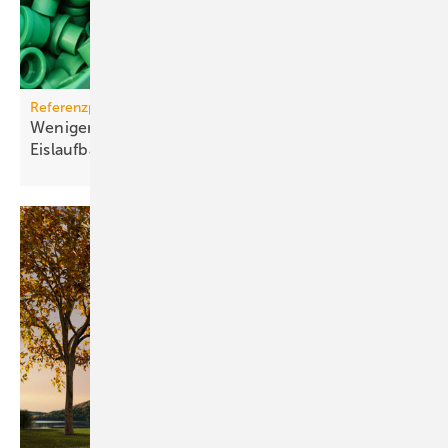
Referenzprojekt aquatherm
Weniger Energie und bes­se­res Eis für Haar­lems
Eis­lauf­bahn