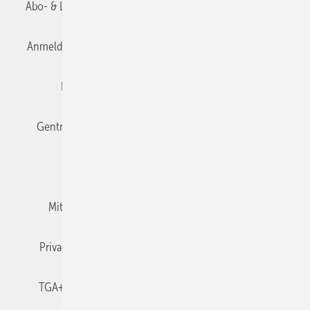
Abo- & Leserservice
AGB
Alle Inhalte chronologisch
Anmelden
Anmeldung & Registrierung
Datenschutz
Editor's choice
E-Paper
Fachbeiträge
Gentner Verlag
Impressum
Karriere bei Gentner
Team
Mediaservice
Mitgliedschaften und Engagement
Newsletter
Privacy Manager
RSS-Feed
TGA+E abonnieren
TGA+E-WissensCheck
Veranstaltungen / Webinare