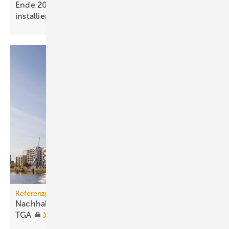
Ende 2025 waren 4,8 Mio. Photovoltaik-Anlagen
installiert
Referenzprojekt von Kieback&Peter
Nachhaltige Gebäude fordern intelli­gent geregelte
TGA