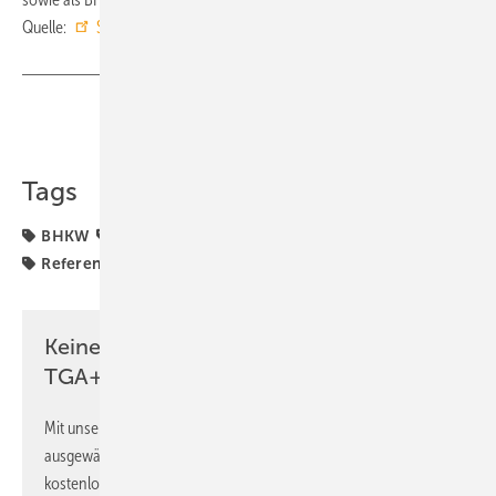
Quelle:
Schräder
/ fl
Teilen
Link kopieren
Tags
BHKW
Gas-Brennwertheizkessel
Pufferspeicher
Referenzprojekt
Schrader
Keine Zeit? Kein Problem mit dem
TGA+E Newsletter!
Mit unserem Newsletter erhalten Sie regelmäßig von uns
ausgewählte Informationen und Neuigkeiten, gebündelt und
kostenlos direkt ins Postfach.