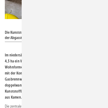
Schräder
Die Kunststoff-Abgasleitung Schräder PP verbindet das BHKW mit
der Abgasstrecke aus Edelstahl.
Im niedersächsischen Dissen entstand auf einer Fläche von
4,3
ha ein Wohnquartier mit verschiedenen Haus- und
Wohnformen. Die unter Erdniveau gestaltete Wärmeversorgung
mit der Kombination von drei BHKWs und einem
Gasbrennwertkessel gelang durch vier 12,5
m hohen
doppelwandigen Abgasleitungen und weitere Edelstahl- und
Kunststofflösungen aus dem Hause Schräder Abgastechnologie
aus Kamen.
Die zentrale Heizungstechnik wurde in einem unterirdisch erstellten