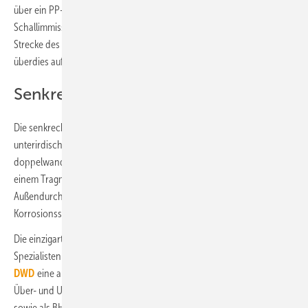
über ein PP-Kunststoffabgassystem. Zur Minderung der
Schallimmissionen integrierte man zusätzlich ein Schalldämpfer in die
Strecke des BHKW. Für die Schwingungsentkoppelung ist das Gerät
überdies auf Sylomerstreifen gebettet.
Senkrechte Abgasführung
Die senkrechte Abgasführung befindet sich direkt hinter der
unterirdischen Heizzentrale. Sie ist etwa 12,5 m hoch und umfasst vier
doppelwandige Abgasleitungen aus hochwertigem Edelstahl, die an
einem Tragmast montiert wurden. Diese Konstruktion weist einen
Außendurchmesser von 508 mm auf und wurde mit einem
Korrosionsschutz ausgeführt.
Die einzigartige klemmbandlose Verbindungstechnik des Kamener
Spezialisten ermöglicht bei dem eingesetzten System
Future
DWD
eine außergewöhnliche Stabilität. Die Abgasleitung lässt sich im
Über- und Unterdruckbereich einsetzen, ist feuchteunempfindlich
sowie als BHKW-Leitung bis 5000 Pa druckdicht. ■