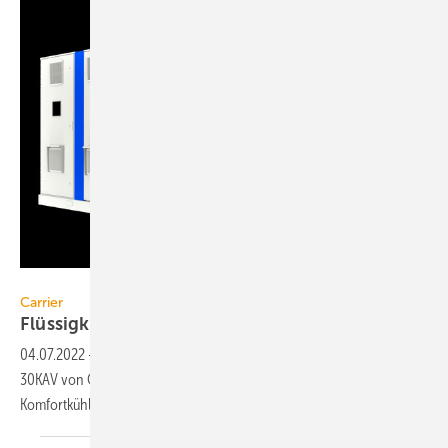
Carrier
Carrier
Flüssigkeitskühler mit
R1234ze
04.07.2022
-
Der luftgekühlte Flüssigkeitskühler AquaForce Vision
30KAV von Carrier (Kältemittel R1234ze) ist für die Prozesskühlung und
Komfortkühlung
ausgelegt.