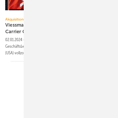
Viessmann Group / Heiner Mueller-Elsner
Akquisitionen
Viessmann Climate Solutions gehört jetzt zu
Carrier
Global
02.01.2024
-
Die Viessmann Group hat den Verkauf ihres größten
Geschäfts­bereichs „Viessmann Climate Solutions“ an Carrier Global
(USA)
vollzogen.