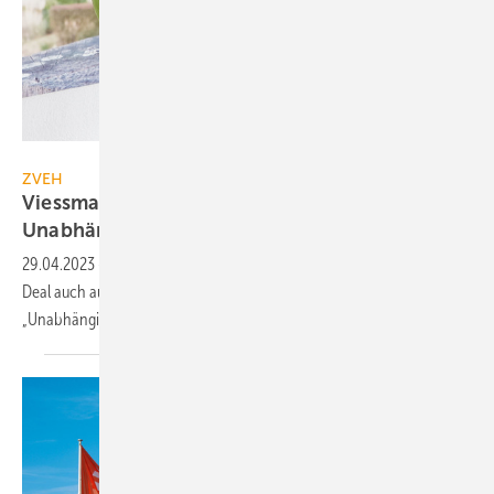
ArGe Medien im ZVEH
ZVEH
Viessmann-Deal: Handwerker sollen auf
Unabhängigkeit
achten
29.04.2023
-
Der ZVEH erwartet, dass sich u.a. der Viessmann-Carrier-
Deal auch auf das Elektro-Handwerk auswirkt und sieht
„Unabhängigkeit wahren als Gebot der
Stunde“.