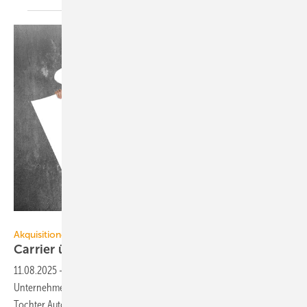
TSUNG-LIN WU - stock.adobe.com
Akquisitionen
Carrier über­nimmt Blaich
Au­to­ma­ti­on
11.08.2025
-
Carrier hat Blaich Automation übernommen. Das
Unternehmen wird zur ersten deutschen Niederlassung von Carrier-
Tochter Automated
Logic.