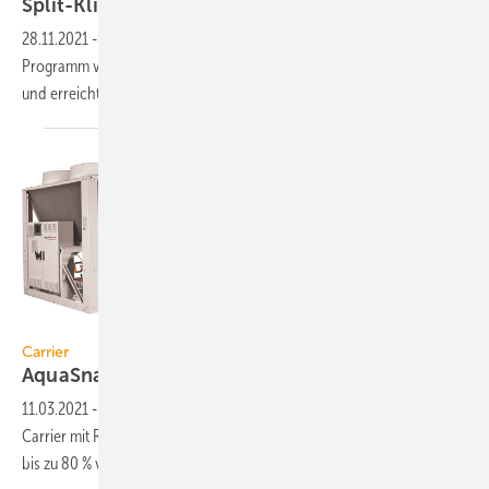
Split-Klimageräte mit Kältemittel
R32
28.11.2021
-
Das gesamte Single- und Multi-Split-Klimageräte-
Programm von Carrier Klimatechnik arbeitet mit dem Kältemittel R32
und erreicht SEER-Werte von bis zu
9,3.
Carrier
Carrier
AquaSnap-Kaltwassersätze mit
R32
11.03.2021
-
Bei den luftgekühlten AquaSnap-Flüssigkeitskühlern hat
Carrier mit R32 das potenziell emissionsrelevante CO
-Äquivalent um
2
bis zu 80 %
verringert.