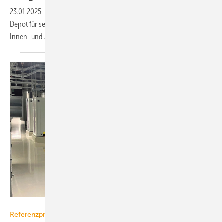
23.01.2025
-
Carrier Rental Systems hat in Gelsenkirchen ein neues
2
Depot für seinen Mietgerätepark mit rund 25 000 m
Nutzfläche im
Innen- und Außenbereich in Betrieb
genommen.
Pharma Vetter
Referenzprojekt