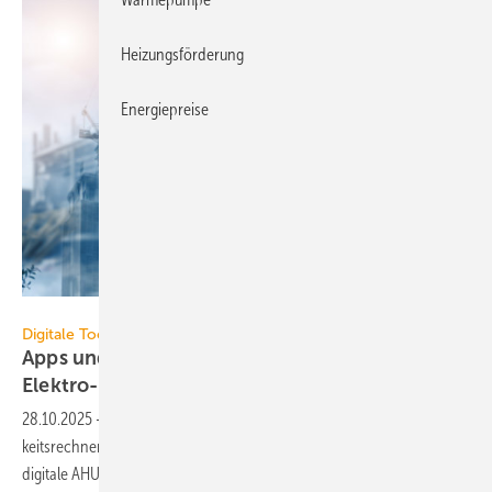
Heizungsförderung
Energiepreise
panuwat - stock.adobe.com
Digitale Tools
Apps und Soft­ware für die TGA- und
Elek­tro-Branche
28.10.2025
-
Neu in der Tool-Übersicht: energielenker Wirt­schaft­lich­
keits­rechner für Enbas, Hüppe Sphere Online-Konfi­gu­rator und Wolfs
digi­tale AHU
Auftrags­mappe.