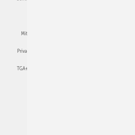
Team
Mediaservice
Mitgliedschaften und Engagement
Newsletter
Privacy Manager
RSS-Feed
TGA+E abonnieren
TGA+E-WissensCheck
Veranstaltungen / Webinare
© 2026 TGA+E Fachplaner