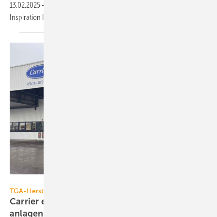
13.02.2025
-
TGA+E Fachplaner präsentiert Heizungslösungen zur
Inspiration Ihrer Messeplanung für die
ISH 2025.
Carrier Corporation
TGA-Hersteller
Carrier eröffnet größtes Depot für Miet­klima­
an­lagen in
Europa