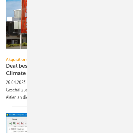
Viessmann
Akquisitionen
Deal bestätigt: Carrier übernimmt Viessmann
Climate
Solutions
26.04.2023
-
Die Viessmann Group verkauft den größten
Geschäftsbereich Climate Solutions für 12 Mrd. Euro in bar und in
Aktien an die Carrier Global
Corporation.