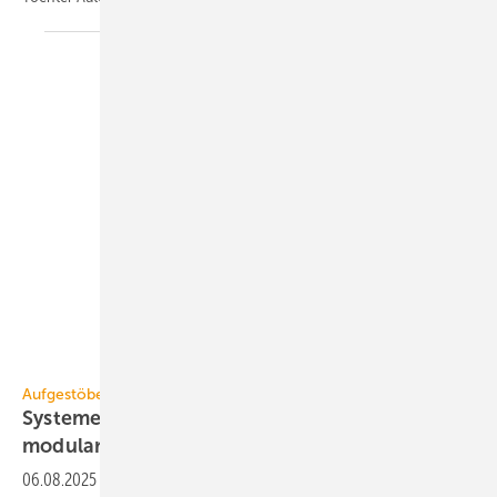
Systemair
Aufgestöbert
Systeme für die TGA+E: ae­ro­dy­na­misch,
modular,
de­sign­ori­en­tiert
06.08.2025
-
Brandgas-Ventilator, Heimladestation, R290-