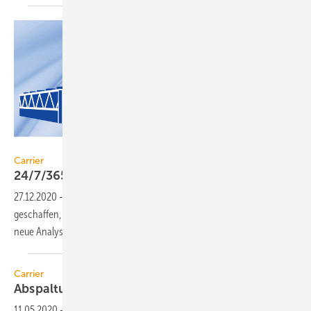
Carrier
Carrier
24/7/365-Performance-Überwachung
27.12.2020
-
Mit Carrier Connected Services wurde ein Standard
geschaffen, der die Datenübermittlung über die Carrier-Cloud und
neue Analysemöglichkeiten
ermöglicht.
Carrier
Abspaltung von UTC
abgeschlossen
11.05.2020
-
Die Carrier Global Corporation agiert seit dem 3. April