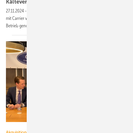
Kälteversorgung in der
Phar­ma­pro­duk­ti­on
27.11.2024
-
Pharmadienstleister Vetter hat am Standort Ravensburg
mit Carrier vier Kälteanlagen in zwei hydraulischen Systemen in
Betrieb
genommen.
Haier Smart Home
Akquisitionen