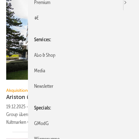
Premium
+E
Services
Abo & Shop
Media
Studio Ares di Andrea Fioranelli
Newsletter
Akquisitionen
Ariston übernimmt
Riello
19.12.2025
-
Die Ariston Group hat 100 % der Anteile der Riello
Specials
Group übernommen, einem traditionsreichen Unternehmen mit
Kultmarken wie Riello und
Beretta.
GModG
Wärmepumpe