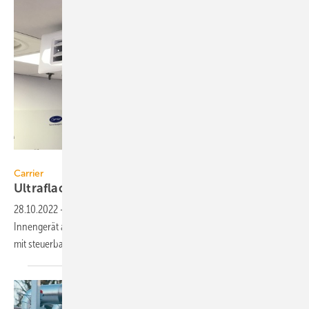
Carrier
Carrier
Ultraflaches
VRF-Kanalgerät
28.10.2022
-
Für das VRF-System XCT7 von Carrier steht als
Innengerät auch ein nur 185 mm hohes Kanalgerät mit Ausblaspaneel
mit steuerbaren Lamellen zur
Verfügung.