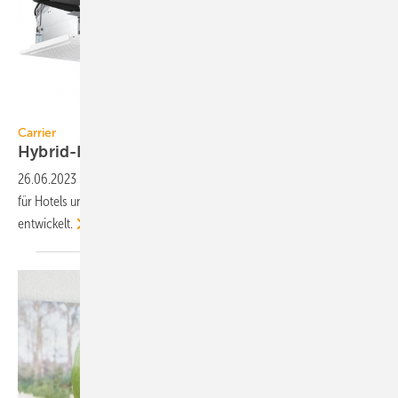
Carrier
Carrier
Hybrid-Innengerät für
Hotelzimmer
26.06.2023
-
Carrier hat das Hybrid-Innengerät IdroFan 36XH speziell
für Hotels und Gastgewerbebetriebe mit wechselnder Belegung
entwickelt.