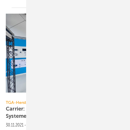
Carrier
TGA-Hersteller
Carrier: Trainingszentrum für VRF- und Split-
Systeme
eröffnet
30.11.2021
-
Carrier hat das seit 10 Jahren im IKKE, Duisburg,