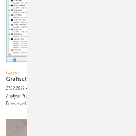
Carrier
Carrier
Grafische
Gebäudemodellierung
27.12.2022
-
Carrier hat mit HAP v6 eine neue Version des Hourly
Analysis Program (HAP) zur Modellierung von Spitzenlasten und
Energieverbrauch
veröffentlicht.