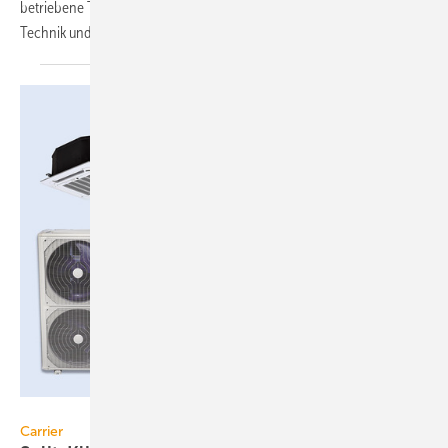
2
betriebene Trainingszentrum um 100 m
erweitert, um auch VRF-
Technik und Split-Systeme zu
präsentieren.
Carrier
Carrier