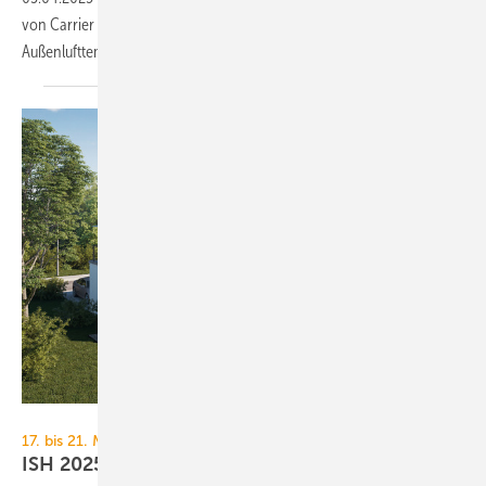
von Carrier liefert eine Vor­lauf­tem­pe­ra­tur von bis zu 75 °C bis zu einer
Außen­luft­tem­pe­ratur von
− 7 °C.
Brötje
17. bis 21. März 2025, Frankfurt
ISH 2025: Heiz­tech­nik und ihre
Kom­po­nen­ten