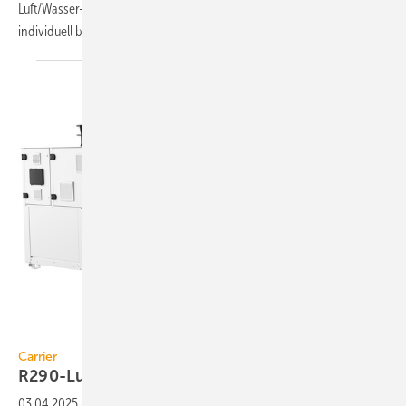
Luft/Wasser-Wärmepumpe, hardwarefreie Gegensprechanlage,
individuell befliesbare
Duschrinnen.
Carrier
Carrier
R290-Luft/Wasser-Wärmepumpe bis 560
kW
03.04.2025
-
Die R290-Luft/Wasser-Wärme­pumpe AquaSnap 61AQ