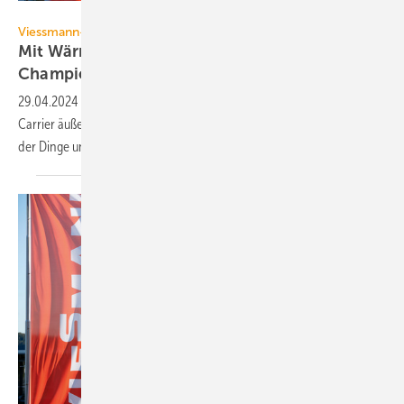
Viessmann Climate Solutions
Viessmann-Carrier-Deal
Mit Wärmepumpen zum globalen Climate
Champion
29.04.2024
-
Nach dem Verkauf von Viessmann Climate Solutions an
Carrier äußert sich Thomas Heim jetzt im Interview exklusiv zum Stand
der Dinge und den weiteren
Plänen.