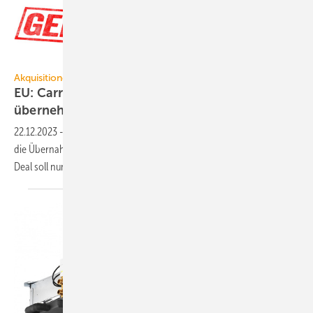
Zerbor – stock.adobe.com
Akquisitionen
EU: Carrier darf Viessmann Climate Solutions
übernehmen
22.12.2023
-
Die EU-Kommission hat der Carrier Global Corporation
die Übernahme von Viessmann Climate Solutions genehmigt. Der
Deal soll nun zügig abgeschlossen
werden.