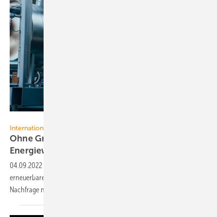
Stadtwerke Rosenheim
Internationaler Großwärmepumpen-Kongress
Ohne Großwärmepumpen gibt es keine
Energiewende
04.09.2022
-
Stark steigende Gaspreise und ein Nutzungsgebot
erneuerbarer Energien haben einen nie gekannten Hochlauf der
Nachfrage nach Großwärmepumpen
ausgelöst.