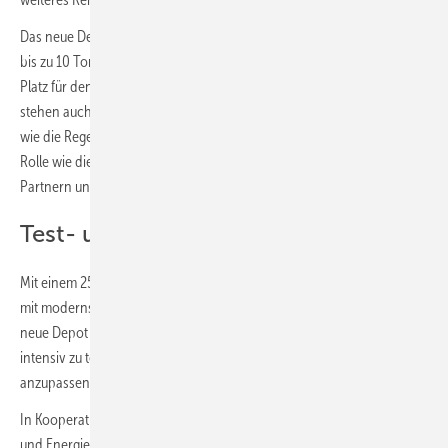
Das neue Depot verfügt über drei Hallenkräne mit einer Tragkraft von
bis zu 10 Tonnen und bietet im Innen- und Außenbereich ausreichend
Platz für den wachsenden Maschinenpark. Neben Lagerflächen
stehen auch Büroflächen zur Verfügung. Umweltfreundliche Systeme
wie die Regenwassernutzung spielen dabei eine ebenso wichtige
Rolle wie die Qualitätssicherung und der Schutz von Mitarbeitenden,
Partnern und Kunden.
Test- und Schulungsmöglichkeiten
2
Mit einem 250 m
großen, vollautomatisierten, überdachten Prüfstand
mit modernster Regelungstechnik und bester Klassifizierung stellt das
neue Depot optimale Voraussetzungen zur Verfügung, um Geräte
intensiv zu testen, zu protokollieren und an Kundenanforderungen
anzupassen.
In Kooperation mit dem IKKE (Informationszentrum für Kälte-, Klima-
und Energietechnik) in Duisburg bietet Carrier nun eine umfassende