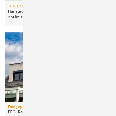
TGA-Hersteller
Hansgrohe: trotz leichtem Um­satz­rück­gang
opti­mis­tisch
Energiepolitik
EEG-Reform: Wirt­schaft­lich­keit von PV-Dach­an­