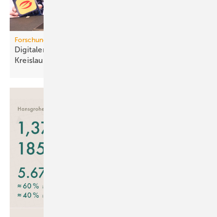
Forschungsprojekt
Digitaler Pro­dukt­pass für mehr
Kreis­lauf­wirt­schaft