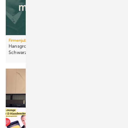
Firmenjubiläum
Hansgrohe: 125 Jahre Sa­ni­tär­tech­nik aus dem
Schwarz­wald