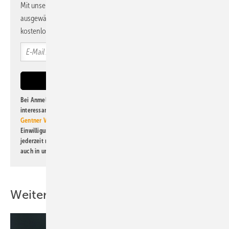
Mit unserem Newsletter erhalten Sie regelmäßig von uns
ausgewählte Informationen und Neuigkeiten, gebündelt und
kostenlos direkt ins Postfach.
Bei Anmeldung zu diesem Newsletter bin ich damit einverstanden, über
interessante Verlags- und Online-Angebote
der Marken der Alfons W.
Gentner Verlag GmbH & Co. KG
informiert zu werden. Diese
Einwilligung kann ich jederzeit widerrufen und eine Abmeldung ist
jederzeit möglich. Informationen zum Umgang mit Daten finden Sie
auch in unserer
Datenschutzerklärung
.
Weitere Inhalte