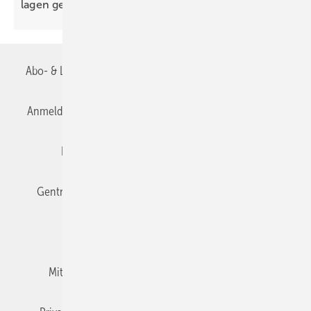
lagen
gefährdet
Abo- & Leserservice
AGB
Alle Inhalte chronologisch
Anmelden
Anmeldung & Registrierung
Datenschutz
Editor's choice
E-Paper
Fachbeiträge
Gentner Verlag
Impressum
Karriere bei Gentner
Team
Mediaservice
Mitgliedschaften und Engagement
Newsletter