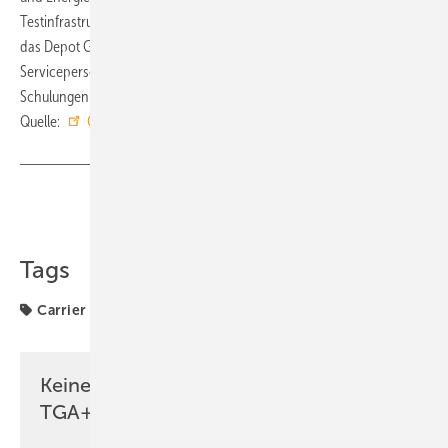
Testinfrastruktur: Das IKKE testet und konfiguriert Anlagen bis 50 KW,
das Depot Gelsenkirchen Anlagen ab 50 KW. Techniker,
Servicepersonal und Auszubildende erhalten Ad-hoc-Live-
Schulungen an allen verfügbaren Maschinen.
Quelle:
Carrier
/ dr
Teilen
Link kopieren
Tags
Carrier
Keine Zeit? Kein Problem mit dem
TGA+E Newsletter!