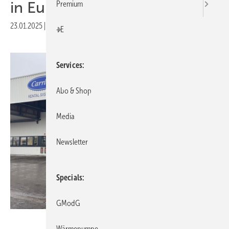
in Europa
Premium
23.01.2025
|
Druckvorschau
+E
Services
Abo & Shop
Media
Newsletter
Specials
GModG
Carrier Corporation
Wärmepumpe