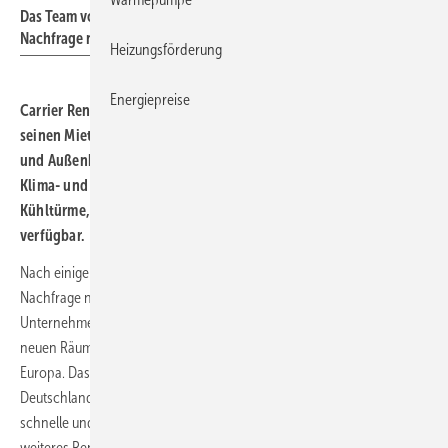
Das Team von Carrier Rental Services bedient die wachsende
Nachfrage nach temporärer Kälte-, Klima- und Heizungstechnik.
Heizungsförderung
Energiepreise
Carrier Rental Systems hat in Gelsenkirchen ein neues Depot für
2
seinen Mietgerätepark mit rund 25
000
m
Nutzfläche im Innen-
und Außenbereich in Betrieb genommen. Über 4000 Heizungs-,
Klima- und Lüftungsanlagen, darunter Wärmepumpen,
Kühltürme, Chiller und Rooftop-Geräte, sind dort ständig
verfügbar.
Nach einigen Großaufträge in 2024 und um die insgesamt steigende
Nachfrage nach Mietlösungen bedienen zu können, investierte das
Unternehmen in eine Vergrößerung seines Maschinenparks. Mit den
neuen Räumlichkeiten in Gelsenkirchen entstand das größte Lager in
Europa. Das Depot dient als Zentrallager für die Märkte in
Deutschland, Österreich und der Schweiz und ermöglicht eine
schnelle und effiziente Belieferung der gesamten DACH-Region. Ein
weiteres Rental-Depot befindet sich in Massenbach bei Heilbronn.