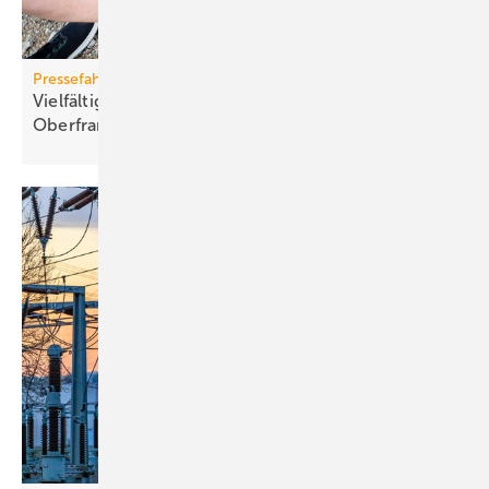
Pressefahrt des BWP
Vielfältiger Einsatz von Wärmepumpen in
Oberfranken