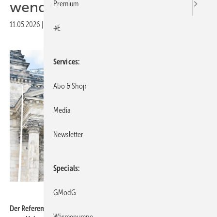
wen­de
Premium
11.05.2026
|
Druckvorschau
+E
Services
Abo & Shop
Media
Newsletter
Specials
Marco2811 - stock.adobe.com
GModG
Der Referentenentwurf des GModG senke die Anforderungen an
Wärmepumpe