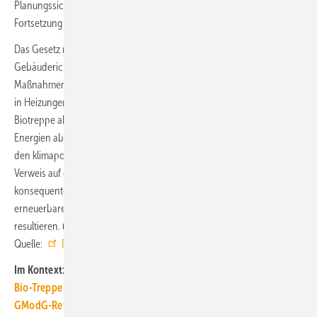
Planungssicherheit sorgen. Hierzu gehöre vor allem eine verlässliche
Fortsetzung der Heizungsförderung in der Haushaltsplanung.
Das Gesetz müsse schließlich auch im Einklang mit der Europäischen
Gebäuderichtlinie (EPBD) stehen. Diese fordere Strategien und
Maßnahmen, damit fossile Energieträger bereits ab 2040 nicht mehr
in Heizungen eingesetzt werden. Im Kontrast dazu verankere die
Biotreppe aber lediglich einen Anteil von nur 60 % erneuerbarer
Energien ab 2040. Daraus ergäben sich für Sabel unnötige Zweifel an
den klimapolitischen Anstrengungen der Bundesregierung. Der
Verweis auf die geltenden Klimaschutzziele im Gesetzentwurf müsse
konsequenterweise auch in einer Vorgabe zur Nutzung von 100 %
erneuerbarer Energien in Gas- und Ölheizungen vor 2045
resultieren. ■
Quelle:
BWP
/ fl
Im Kontext:
Bio-Treppe für Eigenheime: Die Nur-Gas-Heizung kommt teuer
GModG-Referentenentwurf: BDH sieht Kurswechsel