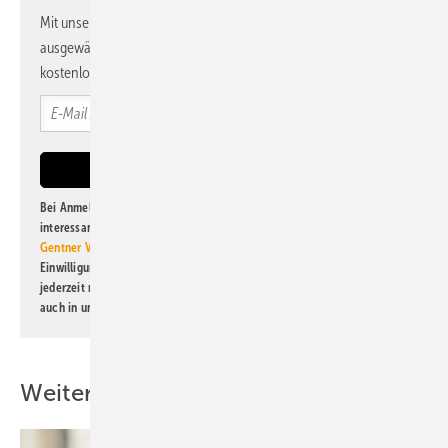
Mit unserem Newsletter erhalten Sie regelmäßig von uns
ausgewählte Informationen und Neuigkeiten, gebündelt und
kostenlos direkt ins Postfach.
Bei Anmeldung zu diesem Newsletter bin ich damit einverstanden, über
interessante Verlags- und Online-Angebote
der Marken der Alfons W.
Gentner Verlag GmbH & Co. KG
informiert zu werden. Diese
Einwilligung kann ich jederzeit widerrufen und eine Abmeldung ist
jederzeit möglich. Informationen zum Umgang mit Daten finden Sie
auch in unserer
Datenschutzerklärung
.
Weitere Inhalte