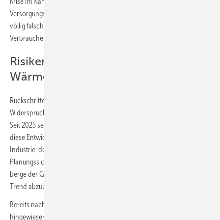
Krise im Nahen Osten und ihre Auswirkungen auf Energiepreise und
Versorgungssicherheit in Deutschland und die Klimaziele ist dies ein
völlig falsches Zeichen. Es droht eine erhebliche Unsicherheit für
Verbraucher und Branche.“
Risiken für die
Wärmepumpenbranche
Rückschritte in den Anforderungen stünden im eklatanten
Widerspruch zum aktuellen Trend am Heizungsmarkt, erklärt Sabel.
Seit 2025 sei jede zweite neu installierte Heizung eine Wärmepumpe,
diese Entwicklung setze sich im 1. Quartal 2026 fort. Anstatt der
Industrie, dem Handwerk und der gesamten Branche
Planungssicherheit für Investitionen und Arbeitsplätze zu geben,
berge der Gesetzentwurf erhebliche Risiken, diesen notwendigen
Trend abzubrechen.
Bereits nach Vorlage der Eckpunkte im Februar hatte der BWP darauf
hingewiesen, dass es nun umso mehr auf den Wärmepumpenausbau