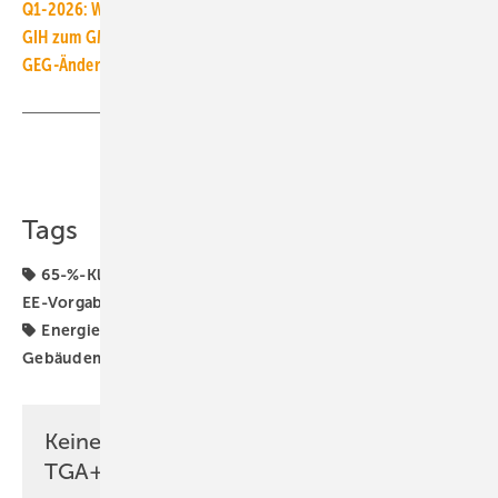
Q1-2026: Wärmepumpen stei­gern Hei­zungs­absatz um 16 %
GIH zum GModG-Ent­wurf: kla­rer, aber we­ni­ger Kli­ma­schutz
GEG-Änderung soll Erweite­rung der 65-%-EE-Pflicht ver­hindern
Teilen
Link kopieren
Tags
65-%-Klausel für erneuerbare Energien
65-Prozent-
EE-Vorgabe
BWP
Bundesregierung
Energiepolitik
Energiewende
GEG-Novelle
Gebäudemodernisierungsgesetz
Wärmewende
Keine Zeit? Kein Problem mit dem
TGA+E Newsletter!