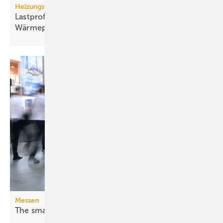
Heizungswende
Lastprofile und Gleichzeitigkeit bei
Wärme­pumpen­kollektiven
Messen
The smarter E Europe 2026: Fossil war
gestern