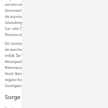
und eine verlässliche Fortsetzung der Heizungsförderung ankomme.
Unverständlich sei daher, warum der Gesetzentwurf auch noch hinter
die ursprüngliche Vereinbarung zurückfalle. Bereits seit 2024 waren
Gebäudeeigentümer dazu verpflichtet, bei Installation einer neuen
Gas- oder Ölheizung ab 2029 Tarife mit ansteigenden Anteilen an
Biomasse abzuschließen. Daran wollte die Koalition festhalten.
Der Gesetzentwurf sieht nun aber vor, dass diese Notwendigkeit für
die zwischenzeitlich etwa 1 Mio. installierten Gas- und Ölheizungen
entfällt. Die Vorgaben sollen nur noch für zukünftig installierte
Heizungsanlagen gelten. Damit entstünden erhebliche
Mehremissionen und zusätzlicher Bedarf an importiertem Erdgas und
Heizöl. Neben der deutschen Importabhängigkeit habe dies auch
negative Auswirkungen auf die Klimaziele und die Glaubwürdigkeit des
Gesetzgebers.
Sorge vor Schlupflöchern