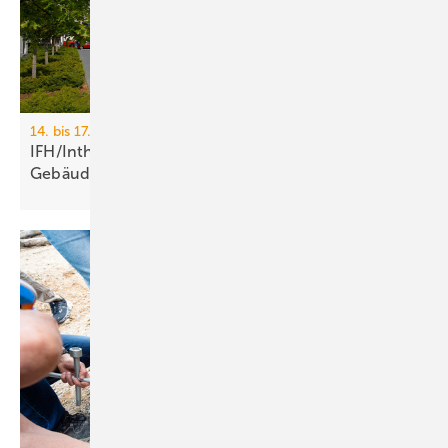
14. bis 17. April 2026, Messe Nürnberg
IFH/Intherm 2026: Sanitär-, Haus- und
Ge­bäu­de­tech­nik