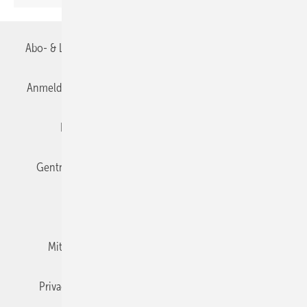
Abo- & Leserservice
AGB
Alle Inhalte chronologisch
Anmelden
Anmeldung & Registrierung
Datenschutz
Editor's choice
E-Paper
Fachbeiträge
Gentner Verlag
Impressum
Karriere bei Gentner
Team
Mediaservice
Mitgliedschaften und Engagement
Newsletter
Privacy Manager
RSS-Feed
TGA+E abonnieren