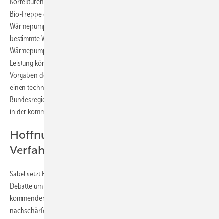
Korrekturen seien auch bei der Option erforderlich, die Vorgaben der
Bio-Treppe durch eine Hybridwärmepumpe zu erfüllen. Denn der
Wärmepumpen-Teil einer Anlage muss nach dem Gesetzentwurf keine
bestimmte Wärmeleistung vorweisen. Die Installation einer
Wärmepumpe mit einer zur Gebäudebefleizung kaum geeigneten
Leistung könnte laut Sabel nach dem aktuellen Text ausreichen, um die
Vorgaben der Biotreppe pauschal zu umgehen. „Wir halten das für
einen technischen Fehler im Gesetzentwurf. Wir erwarten von der
Bundesregierung, dass sie diesen Fehler bis zum Kabinettsbeschluss
in der kommenden Woche korrigiert“, so Sabel.
Hoffnung auf das parlamentarische
Verfahren
Sabel setzt Hoffnungen in das parlamentarische Verfahren. Die
Debatte um die konkrete Ausgestaltung beginne gerade erst. In den
kommenden Wochen müsse der Deutsche Bundestag das Gesetz
nachschärfen, Fehler korrigieren und insbesondere für Rechts- und