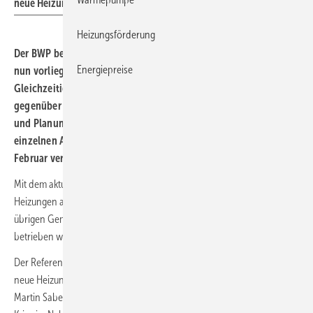
neue Heizungen ab.
Heizungsförderung
Der BWP begrüßt zwar, dass die Debatte um das GModG mit dem
Energiepreise
nun vorliegenden Referentenentwurf konkreter wird.
Gleichzeitig kritisiert der Verband jedoch klare Rückschritte
gegenüber dem aktuellen GEG. Diese führten zu neuer Rechts-
und Planungsunsicherheit für Verbraucher und Branche. In
einzelnen Aspekten weiche der Entwurf sogar von den Ende
Februar vereinbarten Eckpunkten ab.
Mit dem aktuell geltenden Gebäudeenergiegesetz sollten neue
Heizungen ab diesem Jahr in Großstädten und ab 2028 in allen
übrigen Gemeinden zu mindestens 65 % mit erneuerbaren Energien
betrieben werden.
Der Referentenentwurf des GModG senke die Anforderungen an
neue Heizungen jedoch drastisch ab, so BWP-Geschäftsführer Dr.
Martin Sabel: „Von 65 auf 10 % Erneuerbaren-Anteil: Mit Blick auf die