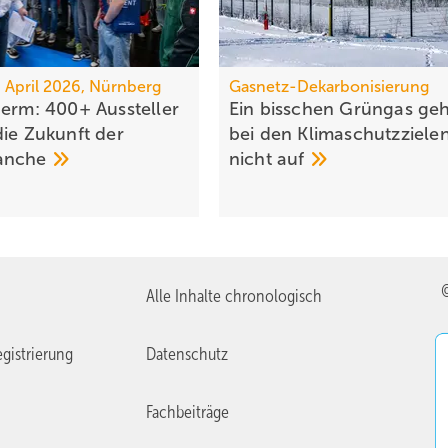
7. April 2026, Nürnberg
Gasnetz-Dekarbonisierung
erm: 400+ Aus­stel­ler
Ein bisschen Grüngas geh
die Zu­kunft der
bei den Klima­schutz­ziele
anche
nicht
auf
Alle Inhalte chronologisch
gistrierung
Datenschutz
Fachbeiträge