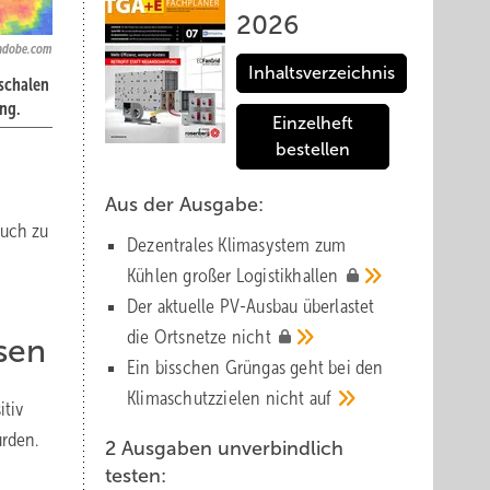
2026
.adobe.com
Inhaltsverzeichnis
uschalen
ng.
Einzelheft
bestellen
Aus der Ausgabe:
ruch zu
Dezentrales Klimasystem zum
Kühlen großer
Logistik­hallen
Der aktuelle PV-Ausbau über­lastet
die Orts­netze
nicht
sen
Ein bisschen Grüngas geht bei den
Klima­schutz­zielen nicht
auf
itiv
rden.
2 Ausgaben unverbindlich
testen: