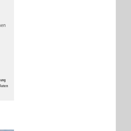
nen
gung
 Daten