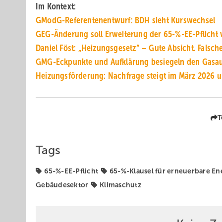
Im Kontext:
GModG-Referentenentwurf: BDH sieht Kurswechsel
GEG-Änderung soll Erweite­rung der 65-%-EE-Pflicht 
Daniel Föst: „Heizungs­gesetz“ – Gute Ab­sicht. Fal­sch
GMG-Eckpunkte und Aufklärung besiegeln den Gasau
Heizungsförderung: Nachfrage steigt im März 2026 
T
Tags
65-%-EE-Pflicht
65-%-Klausel für erneuerbare En
Gebäudesektor
Klimaschutz