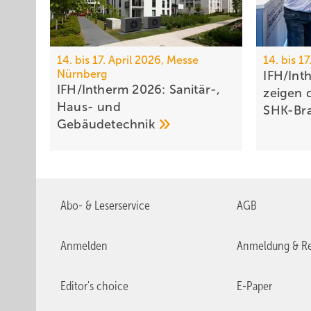
14. bis 17. April 2026, Messe
14. bis 1
Nürnberg
IFH/Inth
IFH/Intherm 2026: Sanitär-,
zei­gen 
Haus- und
SHK-Br
Ge­bäu­de­tech­nik
Abo- & Leserservice
AGB
Anmelden
Anmeldung & Re
Editor's choice
E-Paper