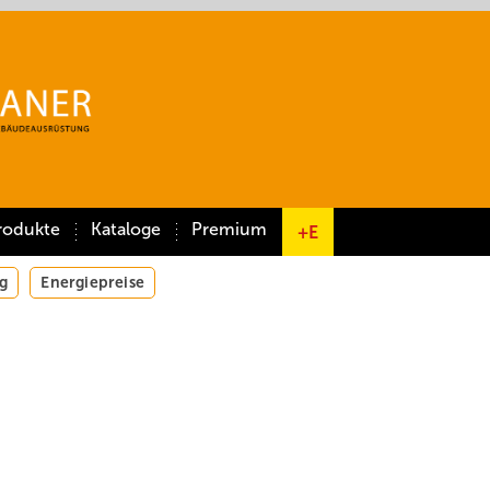
rodukte
Kataloge
Premium
+E
g
Energiepreise