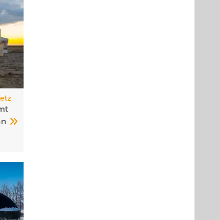
etz
mt
an