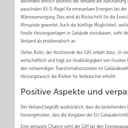
Besonders kritisch beurteilt der Verband die Abschaffung 
pauschalen 65-%-Regel für erneuerbare Energien bei der
Wärmeversorgung. Dies wird als Rückschritt für die Errei
Klimaziele gewertet. Auch die künftige Möglichkeit, weit
fossile Heizungsanlagen in Gebäude einzubauen, sieht de
Verband als problematisch an.
Stefan Bolln, der Vorsitzende des GIH, erklärt dazu: „In v
wirtschaftlich und trägt zur Unabhängigkeit von fossilen 
den notwendigen Transformationszielen im Gebäudesektor.
Heizungstausch die Risiken für Verbraucher erhöht.
Positive Aspekte und verp
Der Verband begrüßt ausdrücklich, dass die bestehenden
hervorgehoben, dass die Vorgaben der EU-Gebäudericht
Eine verpasste Chance sieht der GIH bei den Energieauswe