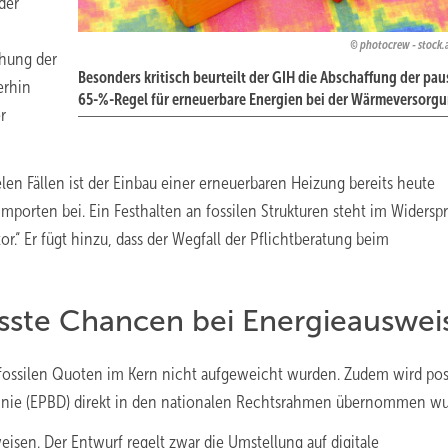
der
photocrew - stock
chung der
Besonders kritisch beurteilt der GIH die Abschaffung der pa
erhin
65-%-Regel für erneuerbare Energien bei der Wärmeversorgu
r
ielen Fällen ist der Einbau einer erneuerbaren Heizung bereits heute
Importen bei. Ein Festhalten an fossilen Strukturen steht im Widersp
“ Er fügt hinzu, dass der Wegfall der Pflichtberatung beim
asste Chancen bei Energieauswei
 fossilen Quoten im Kern nicht aufgeweicht wurden. Zudem wird pos
linie (EPBD) direkt in den nationalen Rechtsrahmen übernommen wu
isen. Der Entwurf regelt zwar die Umstellung auf digitale