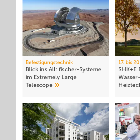
Befestigungstechnik
17. bis 2
Blick ins All: fischer-Sys­te­me
SHK+E E
im Ex­treme­ly Large
Wasser-
Te­le­scope
Heiztec