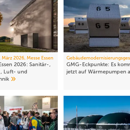
0. März 2026, Messe Essen
Gebäudemodernisierungsges
ssen 2026: Sanitär-,
GMG-Eckpunkte: Es kom
, Luft- und
jetzt auf Wärmepumpen
hnik