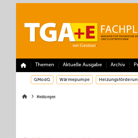
Springe
Springe
Springe
auf
auf
auf
Hauptinhalt
Hauptmenü
SiteSearch
Themen
Aktuelle Ausgabe
Archiv
P
GModG
Wärmepumpe
Heizungsförderun
Meldungen