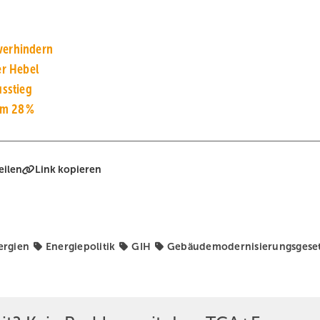
ver­hindern
er Hebel
sstieg
um 28 %
eilen
Link kopieren
ergien
Energiepolitik
GIH
Gebäudemodernisierungsgese