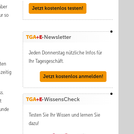
über
Jetzt kostenlos testen!
ur so
Newsletter
Jeden Donnerstag nützliche Infos für
Ihr Tagesgeschäft.
ten
zeitig
Jetzt kostenlos anmelden!
s.
WissensCheck
t
tunde
Testen Sie Ihr Wissen und lernen Sie
dazu!