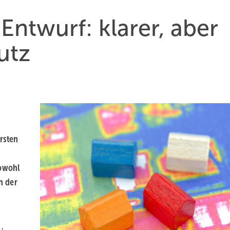
­wurf: kla­rer, aber
hutz
rsten
sowohl
h der