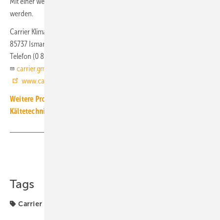
Mit einer weiteren Option kann die Wärmerückgewinnung erhöht
werden.
Carrier Klimatechnik
85737 Ismaning
Telefon (0 89) 32 15 40
carrier.gmbh@carrier.com
www.carrier.de
Weitere Produkt-Meldungen zum Thema Luft-, Klima- und
Kältetechnik
Teilen
Link kopieren
Tags
Carrier
Produkte
R1234ze