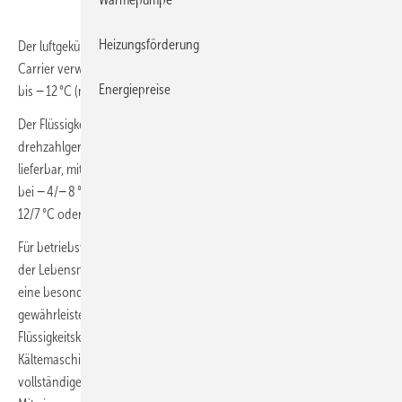
Heizungsförderung
Der luftgekühlte Flüssigkeitskühler
AquaForce Vision 30KAV
von
Carrier verwendet das HFO-Kältemittel R1234ze und ist für die Kühlung
Energiepreise
bis − 12 °C (mit Ethylenglykol) ausgelegt.
Der Flüssigkeitskühler mit Mikrokanal-Wärmeübertragern und
drehzahlgeregelten Schraubenverdichtern ist in vier Baugrößen
lieferbar, mit Leistungen von 280 bis 800 kW für die Prozesskühlung
bei − 4/− 8 °C und von 530 bis 1300 kW für die Prozesskühlung bei
12/7 °C oder für die Komfortkühlung.
Für betriebswichtige Anwendungen, z. B. in der Prozesskühlung und
der Lebensmittelverarbeitung, hat Carrier eine Option entwickelt, die
eine besonders schnelle Wiederherstellung der Leistung
gewährleistet. Bei einer Unterbrechung der Stromversorgung des
Flüssigkeitskühlers ermöglicht sie den sofortigen Neustart der
Kältemaschine nach der Rückkehr der Stromversorgung mit einer
vollständigen Wiederherstellung der Leistung innerhalb einer Minute.