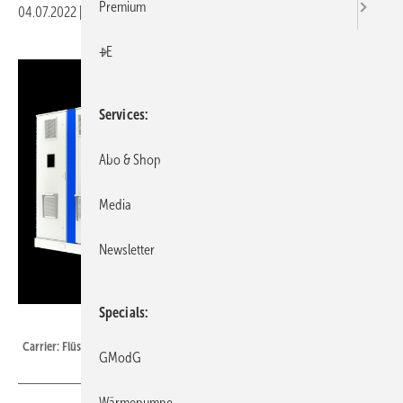
Premium
04.07.2022
|
Veröffentlicht in
Ausgabe 07-2022
|
Druckvorschau
+E
Services
Abo & Shop
Media
Newsletter
Specials
Carrier
Carrier: Flüssigkeitskühler AquaForce Vision 30KAV.
GModG
Wärmepumpe