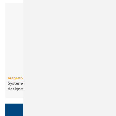
Aufgestöbert
Systeme für die TGA+E: ae­ro­dy­na­misch, modular,
de­sign­ori­en­tiert