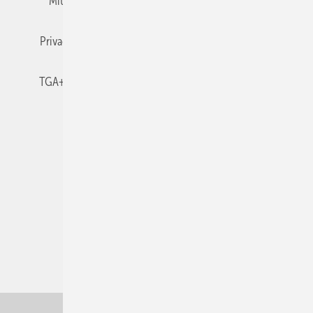
Mitgliedschaften und Engagement
Newsletter
Privacy Manager
RSS-Feed
TGA+E abonnieren
TGA+E-WissensCheck
Veranstaltungen / Webinare
© 2026 TGA+E Fachplaner