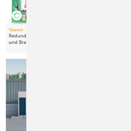
Telenot
Redundante Meldungsübertragung für Einbruch-
und
Brand­melde­systeme