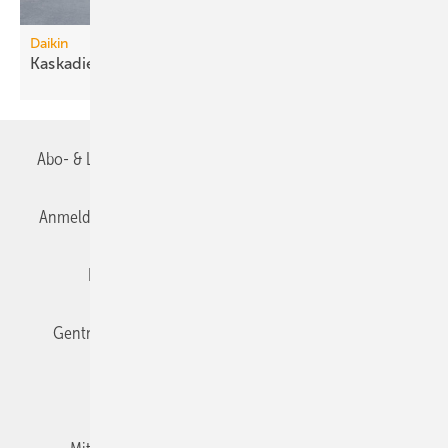
Daikin
Kaskadierbare
R290-Großwärmepumpen
Abo- & Leserservice
AGB
Alle Inhalte chronologisch
Anmelden
Anmeldung & Registrierung
Datenschutz
Editor's choice
E-Paper
Fachbeiträge
Gentner Verlag
Impressum
Karriere bei Gentner
Team
Mediaservice