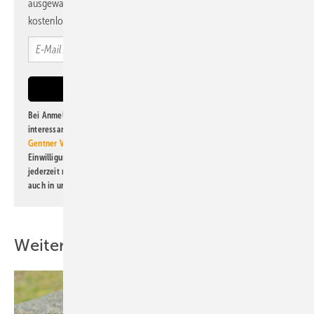
ausgewählte Informationen und Neuigkeiten, gebündelt und
kostenlos direkt ins Postfach.
Bei Anmeldung zu diesem Newsletter bin ich damit einverstanden, über
interessante Verlags- und Online-Angebote
der Marken der Alfons W.
Gentner Verlag GmbH & Co. KG
informiert zu werden. Diese
Einwilligung kann ich jederzeit widerrufen und eine Abmeldung ist
jederzeit möglich. Informationen zum Umgang mit Daten finden Sie
auch in unserer
Datenschutzerklärung
.
Weitere Inhalte