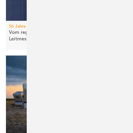
50 Jahre IFH/Intherm
Vom regionalen Bran­chen­treff zur süd­deut­schen
Leit­messe