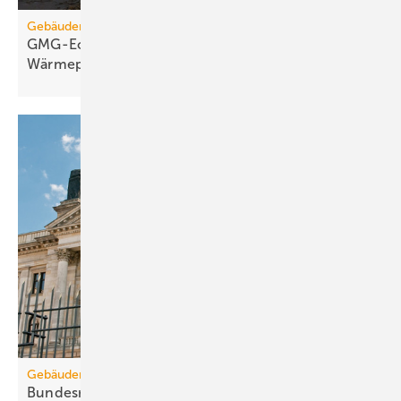
Gebäudemodernisierungsgesetz
GMG-Eckpunkte: Es kommt jetzt auf
Wärmepumpen
an
Gebäudemodernisierungsgesetz
Bundesrats­aus­schüsse: 67 Kritik­punkte zum