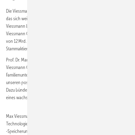
Die Viessmann Group bleibt ein eigenständiges Familienunternehmen,
das sich weiterhin vollständig im Besitz der Unternehmerfamilie
Viessmann befindet. Bei der Bekanntgabe des Verkaufs der
Viessmann Climate Solutions SE Ende April 2023 war ein Kaufpreis
von 12 Mrd. Euro in bar (80 %) und 20 % in Form von Carrier-
Stammaktien mitgeteilt worden.
Prof. Dr. Martin Viessmann, Vorsitzender des Verwaltungsrats der
Viessmann Group: „Auf Basis unserer 106-jährigen Geschichte als
Familienunternehmen gehen wir nun die nächsten Schritte, um
unseren positiven Beitrag für die nächsten 106 Jahre zu maximieren.
Dazu bündeln wir unsere Erfahrung und Kompetenz mit der Kraft
eines wachsenden Ökosystems von Unternehmern für Unternehmer.“
Max Viessmann: „Wir werden uns auf alle Aspekte, Lösungen und
Technologien fokussieren, die zur CO
-Vermeidung, -Reduzierung und
2
-Speicherung beitragen. Auf diesem Weg werden wir alles, was wir