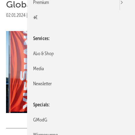
Global
Premium
02.01.2024
|
Druckvorschau
+E
Services
Abo & Shop
Media
Newsletter
Specials
Viessmann Group / Heiner Mueller-Elsner
GModG
Wärmepumpe