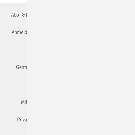
Abo- & Leserservice
AGB
Alle Inhalte chronologisch
Anmelden
Anmeldung & Registrierung
Datenschutz
Editor's choice
E-Paper
Fachbeiträge
Gentner Verlag
Impressum
Karriere bei Gentner
Team
Mediaservice
Mitgliedschaften und Engagement
Newsletter
Privacy Manager
RSS-Feed
TGA+E abonnieren