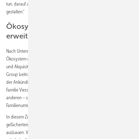
tun, darauf ausrichten, Lebensräume für zukünftige Generationen zu
gestalten.“
Ökosystem soll breit gefächert
erweitert werden
Nach Unternehmensangaben wird die
Viessmann Group
ihr
Ökosystem durch gezielte Co-Investitionen, Minderheitsbeteiligungen
und Akquisitionen in allen Bereichen, die zum Leitbild der Viessmann
Group beitragen, erweitern. Angesichts der Vielzahl an Anfragen nach
der Ankündigung im vergangenen Jahr prüfe und diskutiere die
Familie Viessmann bereits eine Reihe neuer Partnerschaften mit
anderen – sowohl privaten als auch börsennotierten –
Familienunternehmen.
In diesem Zusammenhang wird das Familienunternehmen seine breit
gefächerten Aktivitäten über die Heizungsbranche hinaus deutlich
ausbauen. Von Frühphasen-Investitionen, über Beteiligungen an