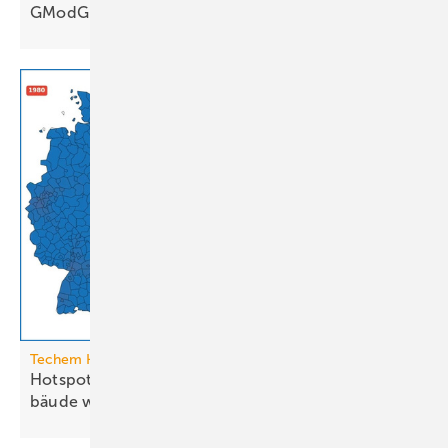
GModG-Entwurf
Techem Hitzeatlas
Hotspots: Wo Hitze zur Heraus­for­de­rung im Ge­
bäude
wird