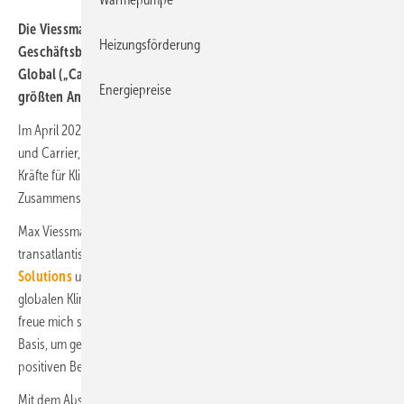
Die Viessmann Group hat den Verkauf ihres größten
Heizungsförderung
Geschäftsbereichs „Viessmann Climate Solutions“ an Carrier
Global („Carrier“) vollzogen. Die Viessmann Group wird einer der
Energiepreise
größten Anteilseigner von Carrier.
Im April 2023 hatten Viessmann Climate Solutions, Allendorf (Eder),
und Carrier, Palm Beach Gardens, Florida, USA, angekündigt, ihre
Kräfte für Klima- und Energielösungen zu bündeln. Der
Zusammenschluss ist am 2. Januar 2024 abgeschlossen worden.
Max Viessmann, CEO der Viessmann Group: „Mit der
transatlantischen Partnerschaft von
Viessmann Climate
Solutions
und
Carrier
bauen wir einen zukunftsorientierten,
globalen Klima-Champion in einem progressiven Marktumfeld auf. Ich
freue mich sehr über diesen Zusammenschluss. Er schafft die ideale
Basis, um gemeinsam Wachstumschancen zu nutzen und unseren
positiven Beitrag für zukünftige Generationen zu maximieren.“
Mit dem Abschluss der Transaktion wird die Viessmann Group zu