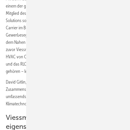
einem der größten Anteilseigner von Carrier. Max Viessmann wird
Mitglied des Verwaltungsrats von Carrier. Viessmann Climate
Solutions soll ein wesentlicher Treiber der Wachstumsstrategie von
Carrier im Bereich Klimalösungen für das Wohn- und
Gewerbesegment (Residential and Light Commercial, RLC) in Europa,
dem Nahen Osten und Afrika (EMEA) werden. Thomas Heim, der
zuvor Viessmann Climate Solutions leitete, wird den Bereich RLC
HVAC von Carrier in EMEA – zu dem nun Viessmann Climate Solutions
und das RLC-Geschäft von Carrier in der Region, einschließlich Riello,
gehören – leiten.
David Gitlin, Chairman und CEO von Carrier: „Durch den
Zusammenschluss mit Viessmann Climate Solutions entsteht das
umfassendste und differenzierteste Angebot an nachhaltigen
Klimatechnologien und Dienstleistungen in der Branche.“
Viessmann Group bleibt
eigenständig