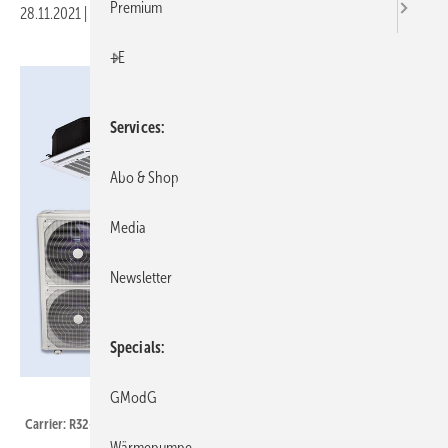
Premium
28.11.2021
|
Veröffentlicht in
Ausgabe 11-2021
|
Druckvorschau
+E
Services
Abo & Shop
Media
Newsletter
Specials
Carrier
GModG
Carrier: R32-Split-Systeme für Wohnhäuser und Kleingewerbe.
Wärmepumpe