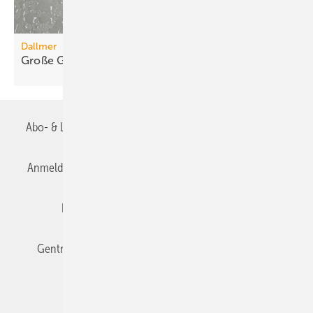
Dallmer
Große Gestaltungsfreiheit im
Duschbereich
Abo- & Leserservice
AGB
Alle Inhalte chronologisch
Anmelden
Anmeldung & Registrierung
Datenschutz
Editor's choice
E-Paper
Fachbeiträge
Gentner Verlag
Impressum
Karriere bei Gentner
Team
Mediaservice