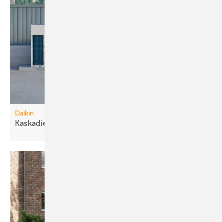
Daikin
Kaskadierbare
R290-Großwärmepumpen