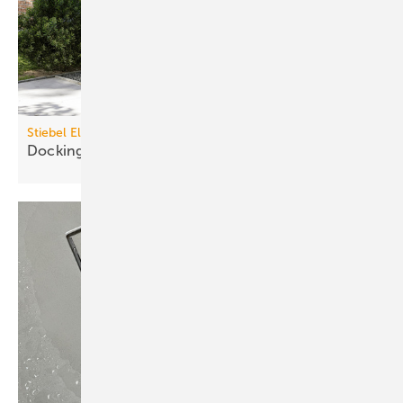
Stiebel Eltron
Dockingstation für
Luft/Wasser-Wärme­pumpen