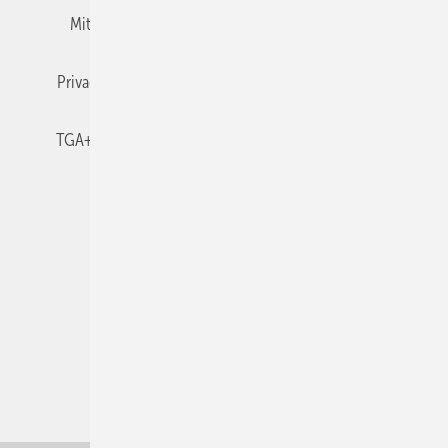
Mitgliedschaften und Engagement
Newsletter
Privacy Manager
RSS-Feed
TGA+E abonnieren
TGA+E-WissensCheck
Veranstaltungen / Webinare
© 2026 TGA+E Fachplaner