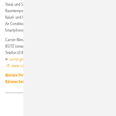
Staub und Sand). Invertertechnik sorgt für gleichbleibende
Raumtemperaturen ohne Schwankungen. Zur Bedienung stehen
Kabel- und Infrarot-Fernbedienungen zur Wahl. Mit der App Carrier
Air Conditioner (iOS und Android) können die Geräte auch per
Smartphone und Tablet-PC bedient werden.
Carrier Klimatechnik
85737 Ismaning
Telefon (0 89) 32 15 40
carrier.gmbh@carrier.com
www.carrier.de
Weitere Produkt-Meldungen zum Thema Luft-, Klima- und
Kältetechnik
Teilen
Link kopieren