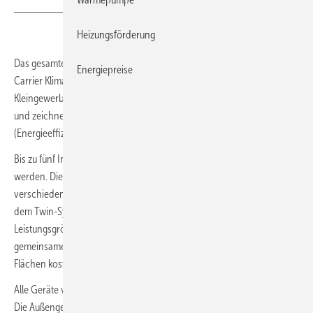
Heizungsförderung
Das gesamte
Single- und Multi-Split-Klimageräte-Programm
von
Energiepreise
Carrier Klimatechnik zur Klimatisierung von Einzelhandel,
Kleingewerbe und Einfamilienhäusern arbeitet mit dem Kältemittel R32
und zeichnet sich durch einen SEER von bis zu 9,3 aus
(Energieeffizienzklasse A++ und A+++).
Bis zu fünf Innengeräte können an ein Außengerät angeschlossen
werden. Die Palette der Innengeräte reicht von Wandgeräten über
verschiedene Deckenkassetten und Konsolen bis zu Kanalgeräten. Mit
dem Twin-System können zwei Innengeräte derselben
Leistungsgröße mit einem Außengerät verbunden und über eine
gemeinsame Regelung gesteuert werden. So lassen sich größere
Flächen kostengünstig klimatisieren.
Alle Geräte verfügen über einen Betriebsbereich von − 15 bis 50 °C.
Die Außengeräte sind korrosionsgeschützt und selbstreinigend (bei