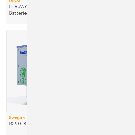
DEOS
LoRaWAN-Funk-Heizkörperthermostate ohne
Batteriewechsel
Swegon
R290-Kaltwassersatz mit
Freikühler